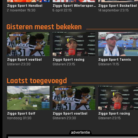
Ziggo Sport Handbal
Ziggo Sport Wintersporten
Ziggo Sport Basketbal
2 november 19:30
6 april 22:15
14 september 23:15
Gisteren meest bekeken
Ziggo Sport voetbal
Ziggo Sport racing
Ziggo Sport Tennis
Gisteren 23:30
Gisteren 23:15
Gisteren 11:15
Laatst toegevoegd
Ziggo Sport Golf
Ziggo Sport voetbal
Ziggo Sport racing
Vandaag 01:30
Gisteren 23:30
Gisteren 23:15