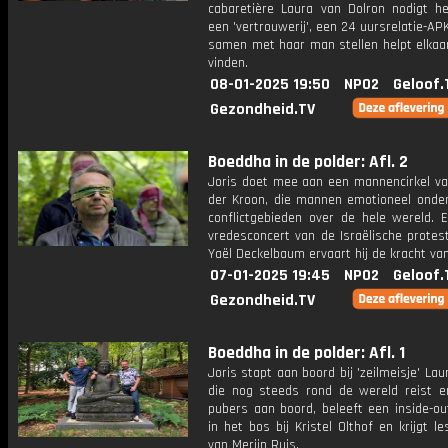
cabaretière Laura van Dolron nodigt he
een 'vertrouwerij', een 24 uursrelatie-AP
samen met haar man stellen helpt elkaar
vinden.
08-01-2025 19:50
NPO2
Geloof.
Gezondheid.TV
Boeddha in de polder: Afl. 2
Joris doet mee aan een mannencirkel va
der Kroon, die mannen emotioneel onder
conflictgebieden over de hele wereld. E
vredesconcert van de Israëlische protes
Yaël Deckelbaum ervaart hij de kracht va
07-01-2025 19:45
NPO2
Geloof.
Gezondheid.TV
Boeddha in de polder: Afl. 1
Joris stapt aan boord bij 'zeilmeisje' Lau
die nog steeds rond de wereld reist 
pubers aan boord, beleeft een inside-o
in het bos bij Kristel Olthof en krijgt le
van Merijn Ruis.