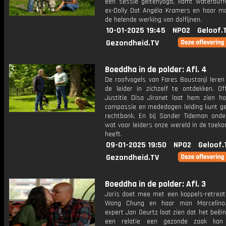
een sessie geitenyoga, kamt waterbuffe
ex-Dolly Dot Angéla Kramers en haar man
de helende werking van dolfijnen.
10-01-2025 19:45
NPO2
Geloof.
Gezondheid.TV
Boeddha in de polder: Afl. 4
De roofvogels van Fares Boustanji leren
de leider in zichzelf te ontdekken. Off
Justitie Disa Jironet laat hem zien h
compassie en mededogen leiding kunt ge
rechtbank. En bij Sander Tideman onder
wat voor leiders onze wereld in de toek
heeft.
09-01-2025 19:50
NPO2
Geloof.
Gezondheid.TV
Boeddha in de polder: Afl. 3
Joris doet mee met een koppels-retreat
Wong Chung en haar man Marcelino. 
expert Jan Geurtz laat zien dat het beëi
een relatie een gezonde zaak kan 