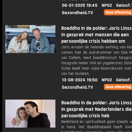
06-01-2025 19:45
NPO2
Geloof.
Gezondheid.TV
Boeddha in de polder: Joris Lins
in gesprek met mensen die een
persoonlijke crisis hebben om
Joris ervaart de helende werking van kl
samen met de oud-drummer van Doe M
van Collem, leert boeddhistisch fotogra
fotografe Helen Vink en yogalerares Danie
Schip deelt haar wijze levenslessen ove
van het loslaten.
13-08-2024 19:50
NPO2
Geloof.
Gezondheid.TV
Boeddha in de polder: Joris Lins
in gesprek met Nederlanders die
persoonlijke crisis heb
Nederland en spiritualiteit gaan steeds 
in hand. Het Boeddhabeeld heeft inm