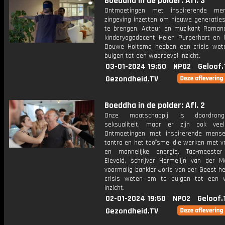
Boeddha in de polder: Afl. 3
Ontmoetingen met inspirerende me
zingeving inzetten om nieuwe generaties
te brengen. Acteur en muzikant Roman
kinderyogadocent Helen Purperhart en l
Douwe Hoitsma hebben een crisis we
buigen tot een waardevol inzicht.
03-01-2024 19:50
NPO2
Geloof.
Gezondheid.TV
Boeddha in de polder: Afl. 2
Onze maatschappij is doordron
seksualiteit, maar er zijn ook vee
Ontmoetingen met inspirerende mens
tantra en het taoïsme, die werken met v
en mannelijke energie. Tao-meester
Eleveld, schrijver Hermelijn van der M
voormalig bankier Joris van der Geest h
crisis weten om te buigen tot een 
inzicht.
02-01-2024 19:50
NPO2
Geloof.
Gezondheid.TV