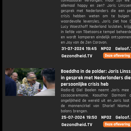
tuinkabouter vervangen, maar zijn we
allemaal happy en zen? Joris Linsse
gesprek met Nederlanders die een per
crisis hebben weten om te buigen
waardevolle levensles. Joris ziet hoe 
Lucy Woesthoff Nederland loslaten, krij
in liefde van Tibetaanse tempel beheerd
en wordt kamperen eindelijk ontspannen 
en Joy van de Zen Caravan.
31-07-2024 19:45
NPO2
Geloof.
Gezondheid.TV
Boeddha in de polder: Joris Lins
in gesprek met Nederlanders die
persoonlijke crisis heb
Radio-dj Giel Beelen neemt Joris mee
cacaoceremonie. Kaouthar Darmoni 
ongelijkheid de wereld uit en Joris laat
de mannencirkel van Sharief Niamut
balans brengen.
25-07-2024 19:50
NPO2
Geloof.
Gezondheid.TV