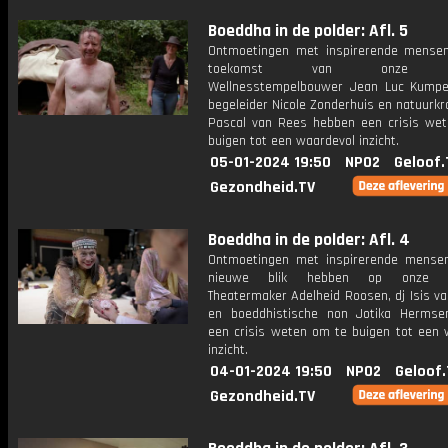
Boeddha in de polder: Afl. 5
Ontmoetingen met inspirerende mense
toekomst van onze pla
Wellnesstempelbouwer Jean Luc Kumpen
begeleider Nicole Zonderhuis en natuurk
Pascal van Rees hebben een crisis we
buigen tot een waardevol inzicht.
05-01-2024 19:50
NPO2
Geloof.
Gezondheid.TV
Boeddha in de polder: Afl. 4
Ontmoetingen met inspirerende mense
nieuwe blik hebben op onze ide
Theatermaker Adelheid Roosen, dj Isis v
en boeddhistische non Jotika Herms
een crisis weten om te buigen tot een 
inzicht.
04-01-2024 19:50
NPO2
Geloof.
Gezondheid.TV