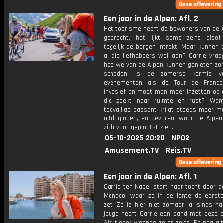
Een jaar in de Alpen: Afl. 2
Het toerisme heeft de bewoners van de A
gebracht, het lijkt soms zelfs alsof
tegelijk de bergen intrekt. Maar kunnen
al die liefhebbers wel aan? Carrie vraa
hoe we van de Alpen kunnen genieten zon
schaden. Is de zomerse kermis v
evenementen als de Tour de France
invasief en moet men meer inzetten op d
die zoekt naar ruimte en rust? Wan
toevallige passant krijgt steeds meer m
uitdagingen, en gevaren, waar de Alpe
zich voor geplaatst zien.
05-10-2025 20:20
NPO2
Amusement.TV
Reis.TV
Een jaar in de Alpen: Afl. 1
Carrie ten Napel start haar tocht door d
Monaco, waar ze in de lente de eerst
zet. Ze is hier niet zomaar; al sinds h
jeugd heeft Carrie een band met deze b
Als tiener woonde ze er zelfs. En nog alti