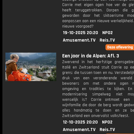
Carrie met eigen ogen hoe ver de glet
heeft teruggetrokken. Dorpen die g
geworden door het skitoerisme moe
aanpassen aan een nieuwe werkelijkheid. 
nieuwe voorgoed?
19-10-2025 20:20
NPO2
Amusement.TV
Reis.TV
Een jaar in de Alpen: Afl. 3
Zwervend in het herfstige grensgebi
Italië en Zwitserland stuit Carrie op e
grens: die tussen toen en nu. Verstedelij
druk van een veranderende wereld
bewoners om met andere ogen n
omgeving en tradities te kijken. E
modernisering simpelweg niet mog
wenselijk is? Carrie ontmoet een I
wijnfamilie die door de berg wordt ged
alles handmatig te doen en ze be
Zwitserland een onvervalst volksfeest.
12-10-2025 20:20
NPO2
Amusement.TV
Reis.TV