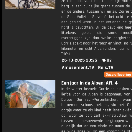
ze toch ook vaak het toneel zijn van st
berg is een duidelijke grens tussen de 
en de andere, tussen wij en zij. Carrie 
de Soca Vallei in Slovenië, het achtste 
een gebied waar in het verleden de g
hard is bevochten. Bij de bevolking hee
littekens geleid die soms moeil
overbruggen zijn dan welke bergketen
Carrie zoekt naar het 'ons' en vindt, na 
kilometer en acht Alpenlanden, haar an
Triëst.
26-10-2025 20:25
NPO2
Amusement.TV
Reis.TV
Een jaar in de Alpen: Afl. 4
In de winter bezoekt Carrie de plekken 
liefde voor de Alpen is begonnen. Van 
Duitse Garmisch-Partenkirchen, wa
beroemde schans beklimt, via het Oos
dorpje waar ze als kind heeft leren skiën
dal waar ze ooit zelf ski-instructeur 
tussen alle besneeuwde bergtoppen word
duidelijk dat er een einde zit aan de t
eeuwige sneeuw. Op een voormalige skip