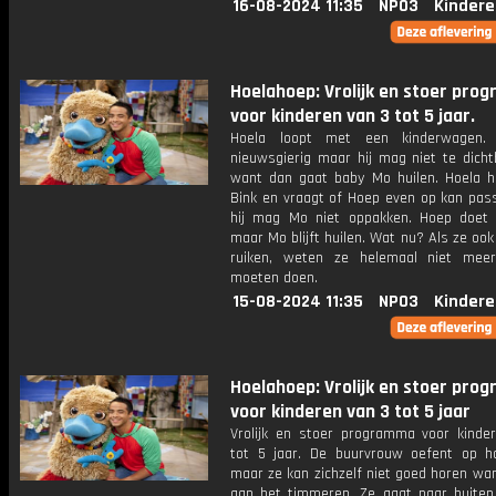
16-08-2024 11:35
NPO3
Kindere
Hoelahoep: Vrolijk en stoer pr
voor kinderen van 3 tot 5 jaar.
Hoela loopt met een kinderwagen.
nieuwsgierig maar hij mag niet te dicht
want dan gaat baby Mo huilen. Hoela ha
Bink en vraagt of Hoep even op kan pas
hij mag Mo niet oppakken. Hoep doet 
maar Mo blijft huilen. Wat nu? Als ze oo
ruiken, weten ze helemaal niet mee
moeten doen.
15-08-2024 11:35
NPO3
Kindere
Hoelahoep: Vrolijk en stoer pr
voor kinderen van 3 tot 5 jaar
Vrolijk en stoer programma voor kinde
tot 5 jaar. De buurvrouw oefent op h
maar ze kan zichzelf niet goed horen wa
aan het timmeren. Ze gaat naar buiten