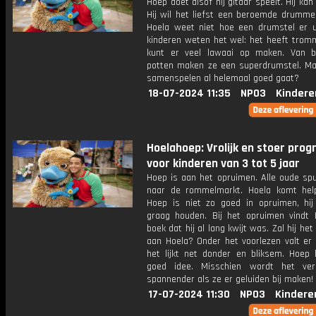
Hoep doet alsof hij gitaar speelt. Hij kan
Hij wil het liefst een beroemde drumme
Hoela weet niet hoe een drumstel er ui
kinderen weten het wel: het heeft tromm
kunt er veel lawaai op maken. Van b
potten maken ze een superdrumstel. Ma
samenspelen al helemaal goed gaat?
18-07-2024 11:35
NPO3
Kindere
Hoelahoep: Vrolijk en stoer pr
voor kinderen van 3 tot 5 jaar
Hoep is aan het opruimen. Alle oude spu
naar de rommelmarkt. Hoela komt he
Hoep is niet zo goed in opruimen, hij 
graag houden. Bij het opruimen vindt
boek dat hij al lang kwijt was. Zal hij het
aan Hoela? Onder het voorlezen valt er 
het lijkt net donder en bliksem. Hoep k
goed idee. Misschien wordt het ver
spannender als ze er geluiden bij maken!
17-07-2024 11:30
NPO3
Kindere