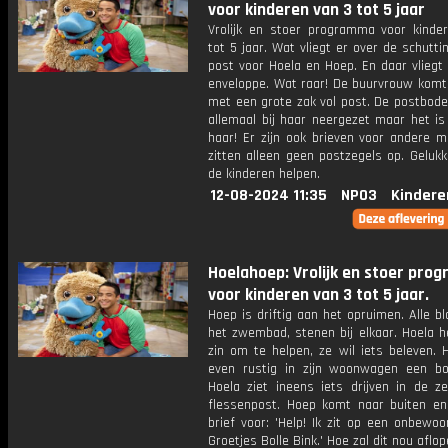
voor kinderen van 3 tot 5 jaar
Vrolijk en stoer programma voor kinde
tot 5 jaar. Wat vliegt er over de schutti
post voor Hoela en Hoep. En daar vliegt
enveloppe. Wat raar! De buurvrouw komt
met een grote zak vol post. De postbode
allemaal bij haar neergezet maar het is
haar! Er zijn ook brieven voor andere m
zitten alleen geen postzegels op. Geluk
de kinderen helpen.
12-08-2024 11:35
NPO3
Kindere
Hoelahoep: Vrolijk en stoer pr
voor kinderen van 3 tot 5 jaar.
Hoep is driftig aan het opruimen. Alle bl
het zwembad, stenen bij elkaar. Hoela h
zin om te helpen, ze wil iets beleven. 
even rustig in zijn woonwagen een bo
Hoela ziet ineens iets drijven in de ze
flessenpost. Hoep komt naar buiten en
brief voor: 'Help! Ik zit op een onbewoo
Groetjes Bolle Bink.' Hoe zal dit nou aflo