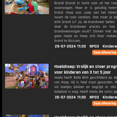
Brand! Brand! Er komt rook uit het ra
woonwagen. Maar er is gelukkig hele
brand. Hoep was soep aan het koken
kwam de rook vandaan. Wat moet je do
echt brand is? Ja, de brandweer bellen.
doet de brandweer precies en hoe 
brandweerwagen eruit? Samen met de
gaan Hoela en Hoep zich klaar make
brand te blussen.
29-07-2024 11:30
NPO3
Kindere
Hoelahoep: Vrolijk en stoer pr
voor kinderen van 3 tot 5 jaar
Hoela heeft Bolle Bink geschilderd op d
van Hoep. Hij is heel mooi geworden. 
wil koekjes bakken en begrijpt er niks 
bakplaat is weg. Heeft Hoela die soms g
26-07-2024 11:30
NPO3
Kindere