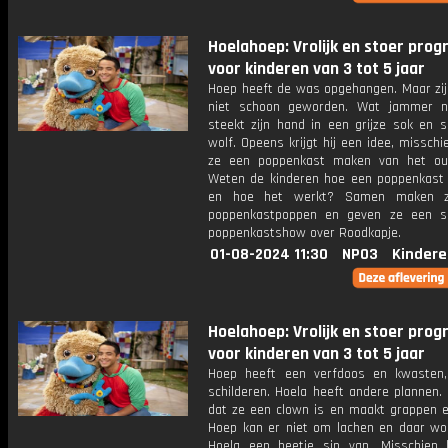
Hoelahoep: Vrolijk en stoer pr
voor kinderen van 3 tot 5 jaar
Hoep heeft de was opgehangen. Maar zijn
niet schoon geworden. Wat jammer n
steekt zijn hand in een grijze sok en s
wolf. Opeens krijgt hij een idee, missch
ze een poppenkast maken van het ou
Weten de kinderen hoe een poppenkast e
en hoe het werkt? Samen maken 
poppenkastpoppen en geven ze een s
poppenkastshow over Roodkapje.
01-08-2024 11:30
NPO3
Kindere
Hoelahoep: Vrolijk en stoer pr
voor kinderen van 3 tot 5 jaar
Hoep heeft een verfdoos en kwasten,
schilderen. Hoela heeft andere plannen.
dat ze een clown is en maakt grappen en
Hoep kan er niet om lachen en daar wo
Hoela een beetje sip van. Misschien