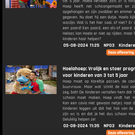
tot 5 jaar. Hoela verveelt zich. Er is nik
Hoep heeft net schoongemaakt en zi
opgehangen en zijn zwabber en emmer e
gegeven. Nu doet hij een dutje. Hoela kij
waslijn. Wat is het hier saai, of niet? Er 
een paard! Een paard, een als-of paard.
Helaas kan Hoela er niet op rijden, maar
kinderen haar helpen?
05-08-2024 11:25
NPO3
Kinder
Hoelahoep: Vrolijk en stoer pr
voor kinderen van 3 tot 5 jaar
Hoep moet op Kareltje passen, de cav
buurvrouw. Maar wat stinkt de kooi van
zeg, bah! De kinderen vertellen hem dat h
schoon moet maken. Hoep vindt het m
Kan een cavia niet gewoon netjes naar 
kinderen leggen uit dat het hok van de 
zijn wc is en dat je het dus schoon mo
Gelukkig helpen ze!
02-08-2024 11:35
NPO3
Kinder