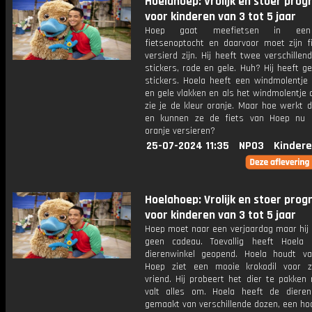
Hoelahoep: Vrolijk en stoer pr
voor kinderen van 3 tot 5 jaar
Hoep gaat meefietsen in een
fietsenoptocht en daarvoor moet zijn f
versierd zijn. Hij heeft twee verschillen
stickers, rode en gele. Huh? Hij heeft g
stickers. Hoela heeft een windmolentje
en gele vlakken en als het windmolentje 
zie je de kleur oranje. Maar hoe werkt d
en kunnen ze de fiets van Hoep nu 
oranje versieren?
25-07-2024 11:35
NPO3
Kindere
Hoelahoep: Vrolijk en stoer pr
voor kinderen van 3 tot 5 jaar
Hoep moet naar een verjaardag maar hij 
geen cadeau. Toevallig heeft Hoela
dierenwinkel geopend. Hoela houdt va
Hoep ziet een mooie krokodil voor zi
vriend. Hij probeert het dier te pakken
valt alles om. Hoela heeft de dieren
gemaakt van verschillende dozen, een hoof