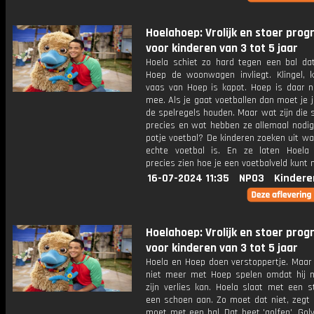
Hoelahoep: Vrolijk en stoer pr
voor kinderen van 3 tot 5 jaar
Hoela schiet zo hard tegen een bal dat
Hoep de woonwagen invliegt. Klingel, kl
vaas van Hoep is kapot. Hoep is daar ni
mee. Als je gaat voetballen dan moet je 
de spelregels houden. Maar wat zijn die 
precies en wat hebben ze allemaal nodig
potje voetbal? De kinderen zoeken uit w
echte voetbal is. En ze laten Hoel
precies zien hoe je een voetbalveld kunt
16-07-2024 11:35
NPO3
Kindere
Hoelahoep: Vrolijk en stoer pr
voor kinderen van 3 tot 5 jaar
Hoela en Hoep doen verstoppertje. Maar 
niet meer met Hoep spelen omdat hij n
zijn verlies kan. Hoela slaat met een s
een schoen aan. Zo moet dat niet, zegt 
moet met een bal. Dat heet 'golfen'. Gol