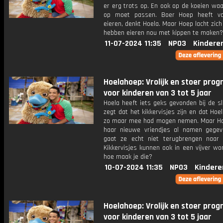
er erg trots op. En ook op de koeien waa
op moet passen. Boer Hoep heeft va
eieren, denkt Hoela. Maar Hoep lacht zich
hebben eieren nou met kippen te maken?
11-07-2024 11:35
NPO3
Kindere
Hoelahoep: Vrolijk en stoer pr
voor kinderen van 3 tot 5 jaar
Hoela heeft iets geks gevonden bij de s
zegt dat het kikkervisjes zijn en dat Hoel
zo maar mee had mogen nemen. Maar Ho
haar nieuwe vriendjes al namen gege
gaat ze echt niet terugbrengen naar 
Kikkervisjes kunnen ook in een vijver w
hoe maak je die?
10-07-2024 11:35
NPO3
Kindere
Hoelahoep: Vrolijk en stoer pr
voor kinderen van 3 tot 5 jaar