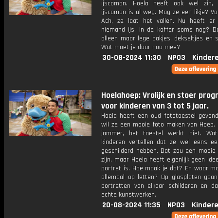
ijscoman. Hoela heeft ook wel zin,
ijscoman is al weg. Mag ze een likje? Vo
Ach, ze laat het vallen. Nu heeft er
niemand ijs. In de koffer soms nog? Da
alleen maar lege bakjes, dekseltjes en s
Wat moet je daar nou mee?
30-08-2024 11:30
NPO3
Kinder
Hoelahoep: Vrolijk en stoer pr
voor kinderen van 3 tot 5 jaar.
Hoela heeft een oud fototoestel gevon
wil ze een mooie foto maken van Hoep.
jammer, het toestel werkt niet. Wa
kinderen vertellen dat ze wel eens ee
geschilderd hebben. Dat zou een mooie 
zijn, maar Hoela heeft eigenlijk geen id
portret is. Hoe maak je dat? En waar mo
allemaal op letten? Op glasplaten gaan
portretten van elkaar schilderen en d
echte kunstwerken.
20-08-2024 11:35
NPO3
Kinder