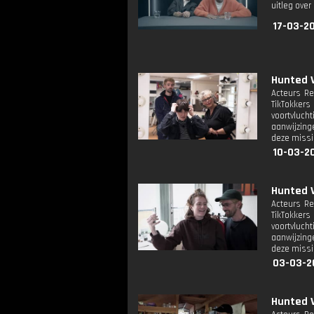
uitleg ove
17-03-2
Hunted V
Acteurs Re
TikTokker
voortvluc
aanwijzing
deze missi
10-03-2
Hunted V
Acteurs Re
TikTokker
voortvluc
aanwijzing
deze missi
03-03-2
Hunted V