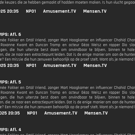
r de keuzes die ze hebben gemaakt of hadden moeten maken. Is hun vlucht gegaa
025 20:35
NPO1
Amusement.TV
Mensen.TV
IPS: Afl. 6
née Fokker en Ortál Vriend, zanger Mart Hoogkamer en influencer Chahid Charr
s Roxanne Kwant en Duncan Tromp en acteur Géza Weisz en rapper Dio sl
htigen, die hun uiterste best doen om onvindbaar te blijven, binnen te ha
en, die ze naar een extractiepunt leiden. Dat is de enige manier om aan de hunte
e? Een missie die hun zenuwen behoorlijk op de proef stelt. Want als je niemand
025 20:35
NPO1
Amusement.TV
Mensen.TV
IPS: Afl. 5
née Fokker en Ortál Vriend, zanger Mart Hoogkamer en influencer Chahid Charr
s Roxanne Kwant en Duncan Tromp en acteur Géza Weisz en rapper Dio sl
htigen, die hun uiterste best doen om onvindbaar te blijven, binnen te ha
en, die ze naar een extractiepunt leiden. Dat is de enige manier om aan de hunte
e? Een missie die hun zenuwen behoorlijk op de proef stelt. Want als je niemand
025 20:35
NPO1
Amusement.TV
Mensen.TV
IPS: Afl. 4