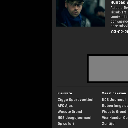
Hunted VI
Acteurs Re
TikTokker
voortvluc
aanwijzing
deze missi
03-02-2
Nieuwste
Meest bekeken
Ziggo Sport voetbal
NOS Journaal
AFC Ajax
Ruben langs de 
Woeste Grond
Woeste Grond
NOS Jeugdjournaal
Vier Handen Op .
Op safari
Zentijd