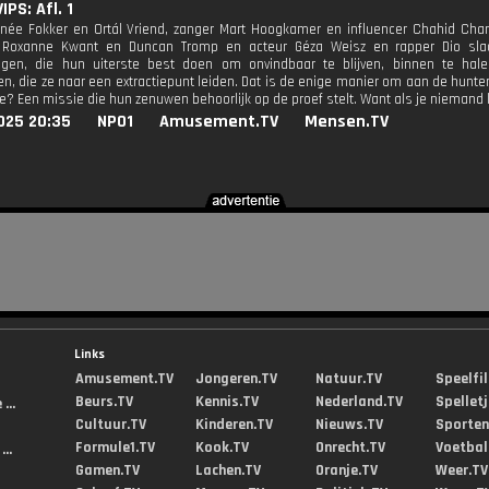
PS: Afl. 1
née Fokker en Ortál Vriend, zanger Mart Hoogkamer en influencer Chahid Charr
s Roxanne Kwant en Duncan Tromp en acteur Géza Weisz en rapper Dio sl
htigen, die hun uiterste best doen om onvindbaar te blijven, binnen te ha
en, die ze naar een extractiepunt leiden. Dat is de enige manier om aan de hunte
e? Een missie die hun zenuwen behoorlijk op de proef stelt. Want als je niemand
025 20:35
NPO1
Amusement.TV
Mensen.TV
Links
Amusement.TV
Jongeren.TV
Natuur.TV
Speelfi
Beurs.TV
Kennis.TV
Nederland.TV
Spellet
...
Cultuur.TV
Kinderen.TV
Nieuws.TV
Sporten
Formule1.TV
Kook.TV
Onrecht.TV
Voetbal
..
Gamen.TV
Lachen.TV
Oranje.TV
Weer.TV