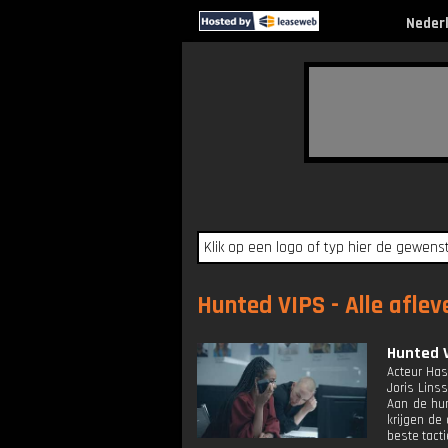
Neder
Hunted VIPS - Alle aflev
Hunted V
Acteur Has
Joris Lins
Aan de hun
krijgen de
beste tact