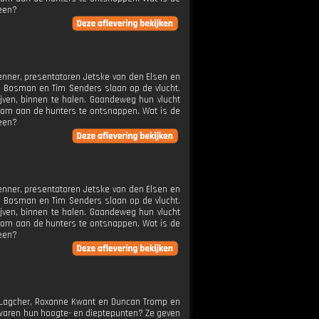
heen?
enner, presentatoren Jetske van den Elsen en
i Bosman en Tim Senders slaan op de vlucht.
ijven, binnen te halen. Gaandeweg hun vlucht
er om aan de hunters te ontsnappen. Wat is de
heen?
enner, presentatoren Jetske van den Elsen en
i Bosman en Tim Senders slaan op de vlucht.
ijven, binnen te halen. Gaandeweg hun vlucht
er om aan de hunters te ontsnappen. Wat is de
heen?
e Lagcher, Roxanne Kwant en Duncan Tromp en
 waren hun hoogte- en dieptepunten? Ze geven