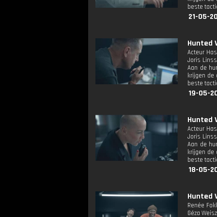
beste tact
21-05-20
Hunted V
Acteur Has
Joris Lins
Aan de hun
krijgen de
beste tact
19-05-2
Hunted VI
Acteur Has
Joris Lins
Aan de hun
krijgen de
beste tact
18-05-20
Hunted V
Renée Fokk
Géza Weisz