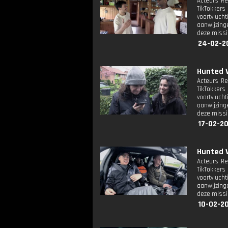
Acteurs Re
TikTokker
voortvluc
aanwijzing
deze missi
24-02-2
Hunted V
Acteurs Re
TikTokker
voortvluc
aanwijzing
deze missi
17-02-2
Hunted V
Acteurs Re
TikTokker
voortvluc
aanwijzing
deze missi
10-02-2