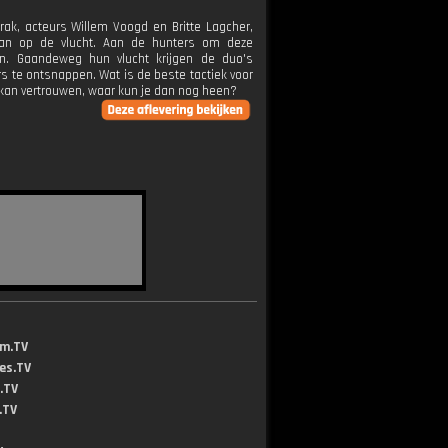
ak, acteurs Willem Voogd en Britte Lagcher,
aan op de vlucht. Aan de hunters om deze
len. Gaandeweg hun vlucht krijgen de duo's
rs te ontsnappen. Wat is de beste tactiek voor
 kan vertrouwen, waar kun je dan nog heen?
lm.TV
jes.TV
.TV
.TV