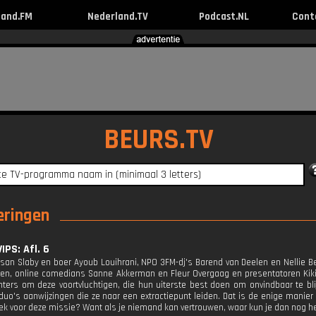
land.FM
Nederland.TV
Podcast.NL
Cont
BEURS.TV
eringen
IPS: Afl. 6
san Slaby en boer Ayoub Louihrani, NPO 3FM-dj's Barend van Deelen en Nellie B
sen, online comedians Sanne Akkerman en Fleur Overgaag en presentatoren Kik
ters om deze voortvluchtigen, die hun uiterste best doen om onvindbaar te bl
 duo's aanwijzingen die ze naar een extractiepunt leiden. Dat is de enige mani
iek voor deze missie? Want als je niemand kan vertrouwen, waar kun je dan nog 