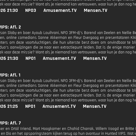
iek voor deze missie? Want als je niemand kan vertrouwen, waar kun je dan nog 
26 21:30
NPO3
Amusement.TV
Mensen.TV
IPS: Afl. 2
san Slaby en boer Ayoub Louihrani, NPO 3FM-dj's Barend van Deelen en Nellie B
sen, online comedians Sanne Akkerman en Fleur Overgaag en presentatoren Kik
ters om deze voortvluchtigen, die hun uiterste best doen om onvindbaar te bl
 duo's aanwijzingen die ze naar een extractiepunt leiden. Dat is de enige mani
iek voor deze missie? Want als je niemand kan vertrouwen, waar kun je dan nog 
026 21:30
NPO1
Amusement.TV
Mensen.TV
PS: Afl. 1
san Slaby en boer Ayoub Louihrani, NPO 3FM-dj's Barend van Deelen en Nellie B
sen, online comedians Sanne Akkerman en Fleur Overgaag en presentatoren Kik
ters om deze voortvluchtigen, die hun uiterste best doen om onvindbaar te bl
 duo's aanwijzingen die ze naar een extractiepunt leiden. Dat is de enige mani
iek voor deze missie? Want als je niemand kan vertrouwen, waar kun je dan nog 
26 21:25
NPO1
Amusement.TV
Mensen.TV
IPS: Afl. 7
er en Ortál Vriend, Mart Hoogkamer en Chahid Charrak, Willem Voogd en Britt
 en Dio en het opsporingsteam kijken terug op hun avontuur in Hunted VIPS. Wat