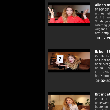
Alleen 
PRE-ORDER M
uit hoe he
dat? En wa
Sanderijn 
zaterdag (
volgende
href="http
08-02-2
Ik ben E
PRE-ORDER 
half jaar b
boek over g
op YouTube
EOS M50, v
href="http
01-02-2
Dit moet
PRE-ORDER M
onderwerp, 
bestellen