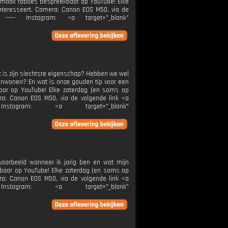
 ik maak taboes bespreekbaar op YouTube! Elke
interesseert. Camera: Canon EOS M50, via de
> ----- Instagram: <a target="_blank"
 is zijn slechtste eigenschap? Hebben we wel
enwonen? En wat is onze gouden tip voor een
baar op YouTube! Elke zaterdag (en soms op
ra: Canon EOS M50, via de volgende link <a
-- Instagram: <a target="_blank"
voorbeeld wanneer ik jarig ben en wat mijn
eekbaar op YouTube! Elke zaterdag (en soms op
ra: Canon EOS M50, via de volgende link <a
-- Instagram: <a target="_blank"