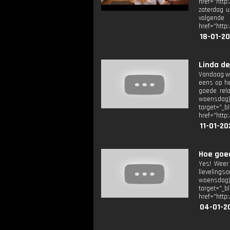
href="http
zaterdag u
volgende
href="http
18-01-20
Linda de
Vandaag we
eens op he
goede rela
woensdag)
target=
href="http
11-01-20
Hoe goed
Yes! Weer 
lievelings
woensdag)
target=
href="http
04-01-2