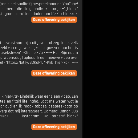
 (zoals seksualiteit) bespreekbaar op YouTube!
camera die ik gebruik: <a target="_blank"
://instagram.com/Linnndademunck">Klik hier</a>
 bewust van mijn uitgaven, al zeg ik het zelf.
eld van mijn wekelijkse uitgaven maar het is
aseksleven">Klik hier</a> ----- Hoi! Mijn naam
op woensdag) upload ik een nieuwe video over
"https://bit.ly/33KoF1U">Klik hier</a> -----
ik hier</a> Eindelijk weer eens een video. Een
tes en fitgirl life, haha. Laat me weten wat je
4 jaar oud en ik maak taboes bespreekbaar op
werp dat mij interesseert. Camera: Canon EOS
r</a> ----- Instagram: <a target="_blank"