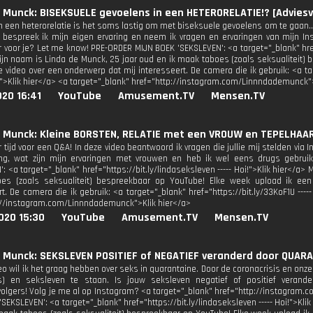
 Munck: BISEKSUELE gevoelens in een HETERORELATIE!? [Adviesv
n een heterorelatie is het soms lastig om met biseksuele gevoelens om te gaan.. H
 bespreek ik mijn eigen ervaring en neem ik vragen en ervaringen van mijn In
 voor je? Let me know! PRE-ORDER MIJN BOEK 'SEKSLEVEN': <a target="_blank" href="
ijn naam is Linda de Munck, 25 jaar oud en ik maak taboes (zoals seksualiteit)
 video over een onderwerp dat mij interesseert. De camera die ik gebruik: <a targ
">Klik hier</a> <a target="_blank" href="http://instagram.com/Linnndademunck">
20 16:41
YouTube
Amusement.TV
Mensen.TV
e Munck: Kleine BORSTEN, RELATIE met een VROUW en TEPELHAAR
 tijd voor een Q&A! In deze video beantwoord ik vragen die jullie mij stelden via
cing, wat zijn mijn ervaringen met vrouwen en heb ik wel eens drugs gebru
: <a target="_blank" href="https://bit.ly/lindaseksleven ----- Hoi!">Klik hier</a>
es (zoals seksualiteit) bespreekbaar op YouTube! Elke week upload ik ee
t. De camera die ik gebruik: <a target="_blank" href="https://bit.ly/33KoF1U ----
://instagram.com/Linnndademunck">Klik hier</a>
020 15:30
YouTube
Amusement.TV
Mensen.TV
 Munck: SEKSLEVEN POSITIEF of NEGATIEF veranderd door QUARA
eo wil ik het graag hebben over seks in quarantaine. Door de coronacrisis en onze
e(s) en seksleven te staan. Is jouw seksleven negatief of positief verand
olgers! Volg je me al op Instagram? <a target="_blank" href="http://instagram
SEKSLEVEN': <a target="_blank" href="https://bit.ly/lindaseksleven ----- Hoi!">Kli