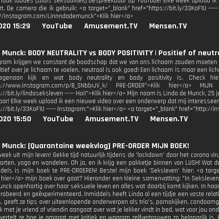
maak taboes (zoals seksualiteit) bespreekbaar op YouTube! Elke week upload ik
t. De camera die ik gebruik: <a target="_blank" href="https://bit.ly/33KoF1U ----
://instagram.com/Linnndademunck">Klik hier</a>
020 15:29
YouTube
Amusement.TV
Mensen.TV
 Munck: BODY NEUTRALITY vs BODY POSITIVITY | Positief of neutr
gram krijgen we constant de boodschap dat we van ons lichaam zouden moeten hou
tief over je lichaam te voelen, neutraal is ook goed! Een lichaam is maar een licha
egenaan kijk en wat body neutrality en body positivity is. Check hier
ps://www.instagram.com/p/B_SNbbrJV_k/ PRE-ORDER">Klik hier</a> MIJ
://bit.ly/lindaseksleven ----- Hoi!">Klik hier</a> Mijn naam is Linda de Munck, 25 
ar! Elke week upload ik een nieuwe video over een onderwerp dat mij interesseert
s://bit.ly/33KoF1U ----- Instagram:">Klik hier</a> <a target="_blank" href="http
020 15:50
YouTube
Amusement.TV
Mensen.TV
 Munck: [Quarantaine weekvlog] PRE-ORDER MIJN BOEK!
eek uit mijn leven! Gekke tijd natuurlijk tijdens de 'lockdown' door het corona 
orten, yoga en wandelen. Oh ja, en ik krijg een pakketje binnen van LUSH! Wat do
ddels is mijn boek te PRE-ORDEREN! Bestel mijn boek 'Seksleven' hier: <a target
 hier</a> mijn boek over gaat? Hieronder een kleine samenvatting: "In Seksleven
nck openhartig over haar seksuele leven en alles wat daarbij komt kijken. In haar
robeerd en geëxperimenteerd. Inmiddels heeft Linda al een tijdje een vaste relat
s, geeft ze tips over uiteenlopende onderwerpen als trio's, pornokijken, condoom
 met je vriend of vriendin aangaat over wat je lekker vindt in bed, wat voor jou on
vertelt ze hoe je omgaat met kritiek en waarom zelfvertrouwen zo belangrijk is