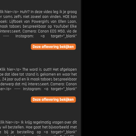
k hier</a> Huh!? In deze video leg ik je graag
 soms zelfs niet zoveel aan vinden. HOE kan
ek: Lijfboek van Powergirls van Ellen Laan,
ik maak taboes bespreekbaar op YouTube! Elke
interesseert. Camera: Canon EOS M50, via de
> ----- Instagram: <a target="_blank"
lik hier</a> The word is out!!! Het afgelopen
e hoe dat idee tot stand is gekomen en waar het
inda, 24 jaar oud en ik maak taboes bespreekbaar
derwerp dat mij interesseert. Camera: Canon
ier</a> ----- Instagram: <a target="_blank"
k hier</a> Ik krijg regelmatig vragen over dit
oy wil bestellen. Hoe gaat het bijvoorbeeld met
 bij je bestelling op <a target="_blank"