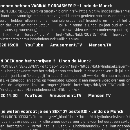
mannen hebben VAGINALE ORGASMES!? - Linda de Munck
IJN BOEK 'SEKSLEVEN': <a target="_blank" href="https://bit.ly/lindaseksleven">Kli
t komt dat sommige meiden niet zo goed kunnen genieten van seks en dat ze er
arom hebben alleen mannen vaginale orgasmes? Inspiratie en info uit het bo
van der Doef en Marian Latour ----- Hoi! Mijn naam is Linda, 24 jaar oud en 
en soms op woensdag) upload ik een nieuwe video over een onderwerp dat mij 
 link <a target="_blank" href="http://bit.ly/2C3TSzT">Klik hier</a
://instagram.com/Linnndademunck">Klik hier</a>
020 16:00
YouTube
Amusement.TV
Mensen.TV
EN BOEK aan het schrijven!!! - Linda de Munck
MIJN BOEK 'SEKSLEVEN': <a target="_blank" href="https://bit.ly/lindaseksleven">K
en ik bezig geweest met het schrijven van een boek. In deze video vertel ik julli
aat! In juni komt 'ie uit, ga jij 'm kopen? Let me know!! ----- Hoi! Mijn naam is L
! Elke zaterdag (en soms op woensdag) upload ik een nieuwe video over een on
ia de volgende link <a target="_blank" href="http://bit.ly/2C3TSzT">Klik h
://instagram.com/Linnndademunck">Klik hier</a>
020 14:30
YouTube
Amusement.TV
Mensen.TV
 je weten voordat je een SEXTOY bestelt!!! - Linda de Munck
IJN BOEK 'SEKSLEVEN': <a target="_blank" href="https://bit.ly/lindaseksleven">Kli
dus in deze video geef ik jullie graag advies voor als je voor het eerst een sext
 en bezorgen? Ik vertel het je! Gebruik Lindademunck15 als kortingscode