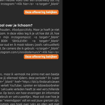
 een nieuwe video over een onderwerp dat mij
- Instagram:">Klik hier</a> <a target="_blank"
aal over je lichaam?
den.. #bodypositivity. Maar je hoeft je niet
am. In deze video leg ik je uit hoe dat zit, hoe
 mijn Instagrampost: <a target="_blank"
N BOEK 'SEKSLEVEN': <a target="_blank"
jaar oud en ik maak taboes (zoals seksualiteit)
. De camera die ik gebruik: <a target="_blank"
://instagram.com/Linnndademunck">Klik hier</a>
virus, maar ik vermaak me prima met een beetje
e jij allemaal tijdens deze periode? En super
="_blank" href="https://bit.ly/lindaseksleven
 vertelt YouTuber, spreker en taboedoorbreker
 seksuele verleden heeft ze veel verschillende
ie. Op basis van haar ervaringen én informatie
gebruik en seksspeeltjes. Maar ook over hoe je
der "vreemdgaan' valt en wat jouw grenzen zijn.
. Kortom, een boek over seks en alles wat met