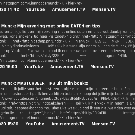
://instagram.com/Linnndademunck">Klik hier</a>
020 14:42
YouTube
Amusement.TV
Mensen.TV
 Munck: Mijn ervaring met online DATEN en tips!
eo vertel ik jullie over mijn ervaring met online daten en alles wat daarbij komt
weg, kans maken? Ga naar <a target="_blank" href="http://instagram.com/hap
_blank" href="http://gethap.pn/Linda">Klik hier</a> BESTEL MIJN BO
://bit.ly/lindaseksleven ----- Hoi!">Klik hier</a> Mijn naam is Linda de Munck, 25 
ar op YouTube! Elke week upload ik een nieuwe video over een onderwerp dat mi
"_blank" href="https://bit.ly/33KoF1U ----- Instagram:">
://instagram.com/Linnndademunck">Klik hier</a>
20 16:00
YouTube
Amusement.TV
Mensen.TV
 Munck: MASTURBEER TIPS uit mijn boek!!!
deo lees ik jullie voor het eerst een stukje voor uit mijn allereerste boek 'Seks
 en masturbeer tips! Ik ben zo blij en trots en ik hoop dat jullie mijn boek tof g
ps://www.youtube.com/channel/UCtaBFQsyvlFbbfHvCLByd7g PRE-ORDER">Klik
lank" href="https://bit.ly/lindaseksleven ----- Hoi!">Klik hier</a> Mijn naam is
sualiteit) bespreekbaar op YouTube! Elke week upload ik een nieuwe video over 
bruik: <a target="_blank" href="https://bit.ly/33KoF1U ----- Instag
://instagram.com/Linnndademunck">Klik hier</a>
020 15:30
YouTube
Amusement.TV
Mensen.TV