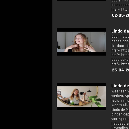
oud en ik 
interesseer
href="http
02-05-2
Linda de
Door Insta
per se posi
ik daar t
href="htt
href="https
bespreekba
href="http
25-04-2
Linda de
Weer een w
werken, sp
leuk, inmi
Waar">Klik
Linda de Mu
dingen gep
van expert
het gesprek
Bovendien 