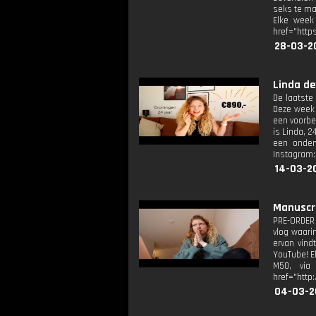
seks te ma
Elke week
href="http
28-03-2
Linda de
De laatste 
Deze week 
een voorbee
is Linda, 
een onderw
Instagram:
14-03-2
Manuscri
PRE-ORDER 
vlog waarin
ervan vind
YouTube! E
M50, via 
href="http
04-03-2