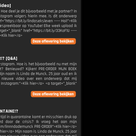
ideo]
oe deel je dit bijvoorbeeld met je partner? In
stagram volgers hierin mee. Is dit onderwerp
https://bit.ly/lindaseksleven ----- Hoi!">Klik
 bespreekbaar op YouTube! Elke week upload ik
et="_blank" href="https://bit.ly/33KoF1U -----
Klik hier</a>
!? [Q&A]
 Instagram. Hoe is het bijvoorbeeld nu met mijn
ikt? Benieuwd? Kijken! PRE-ORDER MIJN BOEK
 Mijn naam is Linda de Munck, 25 jaar oud en ik
n nieuwe video over een onderwerp dat mij
- Instagram:">Klik hier</a> <a target="_blank"
NTAINE!?
 tijd in quarantaine komt er misschien druk op
erd door de crisis? Ik vroeg het aan mijn
.com/linnndademunck PRE-ORDER">Klik hier</a>
k hier</a> Mijn naam is Linda de Munck, 25 jaar