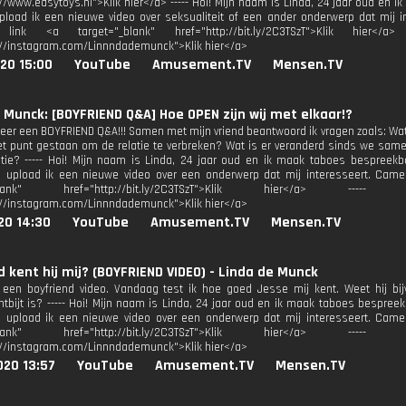
://www.easytoys.nl">Klik hier</a> ----- Hoi! Mijn naam is Linda, 24 jaar oud en
pload ik een nieuwe video over seksualiteit of een ander onderwerp dat mij 
 link <a target="_blank" href="http://bit.ly/2C3TSzT">Klik hier</a
://instagram.com/Linnndademunck">Klik hier</a>
20 15:00
YouTube
Amusement.TV
Mensen.TV
 Munck: [BOYFRIEND Q&A] Hoe OPEN zijn wij met elkaar!?
er een BOYFRIEND Q&A!!! Samen met mijn vriend beantwoord ik vragen zoals: Wat
t punt gestaan om de relatie te verbreken? Wat is er veranderd sinds we sam
tie? ----- Hoi! Mijn naam is Linda, 24 jaar oud en ik maak taboes bespreek
 upload ik een nieuwe video over een onderwerp dat mij interesseert. Came
"_blank" href="http://bit.ly/2C3TSzT">Klik hier</a> ---
://instagram.com/Linnndademunck">Klik hier</a>
20 14:30
YouTube
Amusement.TV
Mensen.TV
 kent hij mij? (BOYFRIEND VIDEO) - Linda de Munck
een boyfriend video. Vandaag test ik hoe goed Jesse mij kent. Weet hij bij
ontbijt is? ----- Hoi! Mijn naam is Linda, 24 jaar oud en ik maak taboes bespr
 upload ik een nieuwe video over een onderwerp dat mij interesseert. Came
"_blank" href="http://bit.ly/2C3TSzT">Klik hier</a> ---
://instagram.com/Linnndademunck">Klik hier</a>
020 13:57
YouTube
Amusement.TV
Mensen.TV