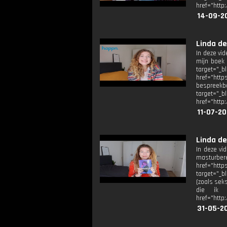
href="http
14-09-2
Linda de
In deze vid
mijn boek 
target="
href="https
bespreekba
target=
href="http
11-07-20
Linda de
In deze vi
masturberen
href="htt
target="_b
(zoals sek
die ik ge
href="http
31-05-2