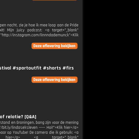
open nacht, zie je hoe ik mee loop aan de Pride
! Mijn juicy podcast: <a target="_blank"
="http://instagram.com/linnndademunck">Klik
tival #sportoutfit #shorts #firs
of relatie? [Q&A]
dstand en Groningen, bang zijn voor de mening
bit.ly/lindaseksleven ----- Hoi!">Klik hier</a>
baar op YouTube! De camera die ik gebruik: <a
Klik hier</a> <a target="_blank"