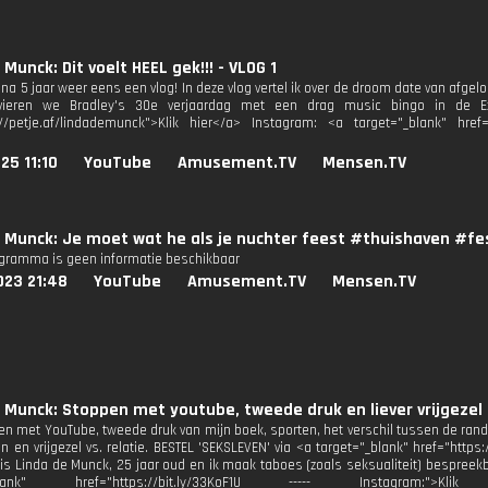
 Munck: Dit voelt HEEL gek!!! - VLOG 1
na 5 jaar weer eens een vlog! In deze vlog vertel ik over de droom date van afgel
ieren we Bradley's 30e verjaardag met een drag music bingo in de Exit
://petje.af/lindademunck">Klik hier</a> Instagram: <a target="_blank" href
25 11:10
YouTube
Amusement.TV
Mensen.TV
 Munck: Je moet wat he als je nuchter feest #thuishaven #fes
ogramma is geen informatie beschikbaar
023 21:48
YouTube
Amusement.TV
Mensen.TV
 Munck: Stoppen met youtube, tweede druk en liever vrijgezel 
en met YouTube, tweede druk van mijn boek, sporten, het verschil tussen de ran
 en vrijgezel vs. relatie. BESTEL 'SEKSLEVEN' via <a target="_blank" href="https://
is Linda de Munck, 25 jaar oud en ik maak taboes (zoals seksualiteit) bespreek
"_blank" href="https://bit.ly/33KoF1U ----- Instagram:">