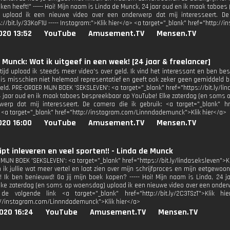
ken heeft!" ----- Hoi! Mijn naam is Linda de Munck, 24 jaar oud en ik maak taboes
 upload ik een nieuwe video over een onderwerp dat mij interesseert. De 
s://bit.ly/33KoF1U ----- Instagram:">Klik hier</a> <a target="_blank" href="http
020 13:52
YouTube
Amusement.TV
Mensen.TV
 Munck: Wat ik uitgeef in een week! [24 jaar & freelancer]
tijd upload ik steeds meer video's over geld. Ik vind het interessant en ben best
is misschien niet helemaal representatief en geeft ook zeker geen gemiddeld be
ld. PRE-ORDER MIJN BOEK 'SEKSLEVEN': <a target="_blank" href="https://bit.ly/lind
24 jaar oud en ik maak taboes bespreekbaar op YouTube! Elke zaterdag (en soms 
erp dat mij interesseert. De camera die ik gebruik: <a target="_blank" href=
 <a target="_blank" href="http://instagram.com/Linnndademunck">Klik hier</a>
020 16:00
YouTube
Amusement.TV
Mensen.TV
pt inleveren en veel sporten!! - Linda de Munck
MIJN BOEK 'SEKSLEVEN': <a target="_blank" href="https://bit.ly/lindaseksleven">Kl
 ik jullie wat meer vertel en laat zien over mijn schrijfproces en mijn eetgewoon
t! Ik ben benieuwd! Ga jij mijn boek kopen? ----- Hoi! Mijn naam is Linda, 2
lke zaterdag (en soms op woensdag) upload ik een nieuwe video over een onder
de volgende link <a target="_blank" href="http://bit.ly/2C3TSzT">Klik hie
://instagram.com/Linnndademunck">Klik hier</a>
020 16:24
YouTube
Amusement.TV
Mensen.TV