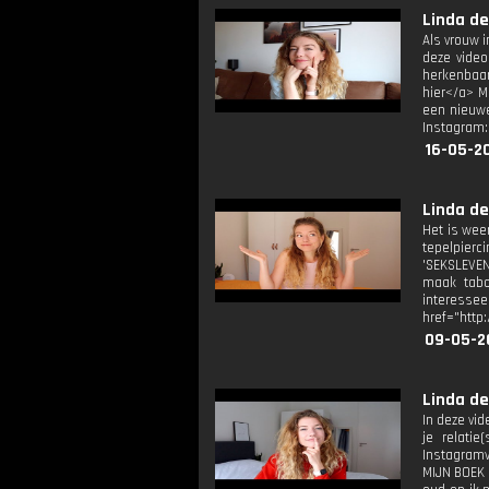
Linda de
Als vrouw i
deze video
herkenbaar
hier</a> M
een nieuwe
Instagram:
16-05-20
Linda d
Het is weer
tepelpier
'SEKSLEVEN'
maak tabo
interesseer
href="http
09-05-2
Linda de
In deze vid
je relati
Instagramv
MIJN BOEK '