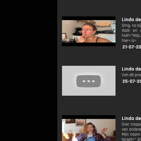
Linda de
Omg, na bij
Walk en v
href="http
hier</a>
21-07-20
Linda de
Van dit pr
25-07-2
Linda de
Over stopp
van anderen
Mijn naam 
target=