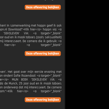
 kijken! In samenwerking met happn geef ik ook
pn.nl Download">Klik hier</a> happn via: <a
EK 'SEKSLEVEN' VIA: <a target="_blank"
jaar oud en ik maak taboes (zoals seksualiteit)
j interesseert. De camera die ik gebruik: <a
Klik hier</a> <a target="_blank"
leven'. Het gaat over mijn eerste ervaring met
aan vinden! Sofie Rozendaal: <a target="_blank"
 hier</a> MIJN BOEK 'SEKSLEVEN' VIA: <a
 Linda de Munck, 25 jaar oud en ik maak taboes
een onderwerp dat mij interesseert. De camera
ram:">Klik hier</a> <a target="_blank"