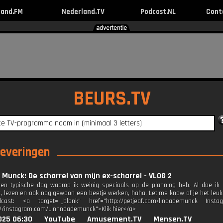
land.FM
Nederland.TV
Podcast.NL
Cont
BEURS.TV
leveringen
 Munck: De scharrel van mijn ex-scharrel - VLOG 2
n typische dag waarop ik weinig speciaals op de planning heb. Al doe ik ui
, lezen en ook nog gewoon een beetje werken, haha. Let me know of je het leuk 
cast: <a target="_blank" href="http://petjeaf.com/lindademunck Insta
://instagram.com/Linnndademunck">Klik hier</a>
025 06:30
YouTube
Amusement.TV
Mensen.TV