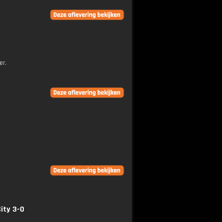
er.
ity 3-0