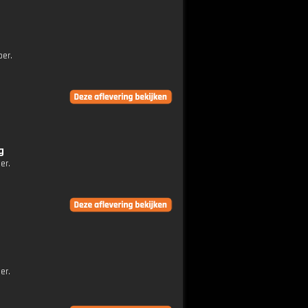
ber.
g
er.
er.