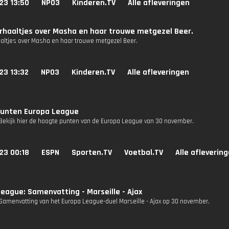
23 13:50
NPO3
Kinderen.TV
Alle afleveringen
rhaaltjes over Masha en haar trouwe metgezel Beer.
aaltjes over Masha en haar trouwe metgezel Beer.
23 13:32
NPO3
Kinderen.TV
Alle afleveringen
unten Europa League
Bekijk hier de hoogte punten van de Europa League van 30 november.
23 00:18
ESPN
Sporten.TV
Voetbal.TV
Alle afleverin
eague: Samenvatting - Marseille - Ajax
Samenvatting van het Europa League-duel Marseille - Ajax op 30 november.