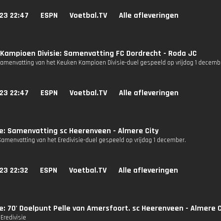
23 22:47
ESPN
Voetbal.TV
Alle afleveringen
Kampioen Divisie: Samenvatting FC Dordrecht - Roda JC
Samenvatting van het Keuken Kampioen Divisie-duel gespeeld op vrijdag 1 decemb
23 22:47
ESPN
Voetbal.TV
Alle afleveringen
ie: Samenvatting sc Heerenveen - Almere City
Samenvatting van het Eredivisie-duel gespeeld op vrijdag 1 december.
23 22:32
ESPN
Voetbal.TV
Alle afleveringen
ie: 70' Doelpunt Pelle van Amersfoort. sc Heerenveen - Almere C
Eredivisie