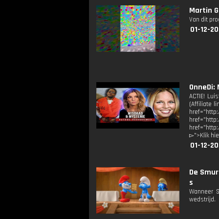
Martin G
Van dit pr
01-12-20
OnneDi: 
ACTIE! Lui
(Affiliate 
href="ht
href="ht
href="http
▻">Klik hi
01-12-20
De Smur
s
Wanneer S
wedstrijd.