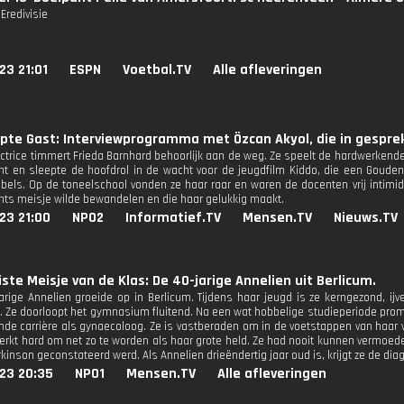
Eredivisie
23 21:01
ESPN
Voetbal.TV
Alle afleveringen
pte Gast: Interviewprogramma met Özcan Akyol, die in gesprek
actrice timmert Frieda Barnhard behoorlijk aan de weg. Ze speelt de hardwerkende
t en sleepte de hoofdrol in de wacht voor de jeugdfilm Kiddo, die een Gouden
bels. Op de toneelschool vonden ze haar raar en waren de docenten vrij intimid
nts meisje wilde bewandelen en die haar gelukkig maakt.
23 21:00
NPO2
Informatief.TV
Mensen.TV
Nieuws.TV
ste Meisje van de Klas: De 40-jarige Annelien uit Berlicum.
jarige Annelien groeide op in Berlicum. Tijdens haar jeugd is ze kerngezond, ij
. Ze doorloopt het gymnasium fluitend. Na een wat hobbelige studieperiode prom
nde carrière als gynaecoloog. Ze is vastberaden om in de voetstappen van haar 
erkt hard om net zo te worden als haar grote held. Ze had nooit kunnen vermoeden
kinson geconstateerd werd. Als Annelien drieëndertig jaar oud is, krijgt ze de di
23 20:35
NPO1
Mensen.TV
Alle afleveringen