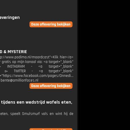
leveringen
AD & MYSTERIE
ttp://www.podimo.nl/moordcast">Klik hier</a>
r gratis op mijn kanaal via: <a target="_blank"
A ▻ INSTAGRAM - <a target="_blank"
eDi ▻ TWITTER - <a target="_blank"
ef="https://www.facebook.com/pages/Onnedi...
 bente@amillionfaces.nl
ijdens een wedstrijd wafels eten,
ten, speelt Smulsmurf vals en wint hij de