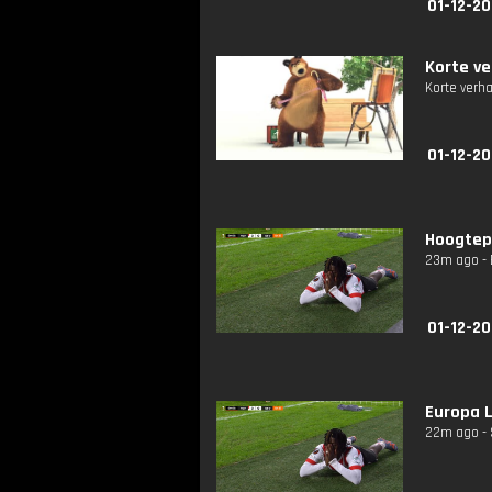
01-12-20
Korte ve
Korte verh
01-12-20
Hoogtep
23m ago - 
01-12-20
Europa L
22m ago - 