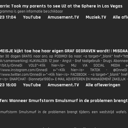
arrix: Took my parents to see U2 at the Sphere in Las Vegas
ogramma is geen informatie beschikbaar
23 17:04
YouTube
Amusement.TV
Muziek.TV
Alle af
MEISJE kijkt toe hoe haar eigen GRAF GEGRAVEN wordt! | MISDA
ster 30 dagen GRATIS naar ons op PODIMO! Ga naar: <a target="_blank" href="h
link/samenwerking) KIJKWIJZER: 12 jaar - Angst - Grof taalgebruik - Drugs Abonnee
tp://bit.ly/OnneDi VOLG">Klik hier</a> MIJ VIA SOCIAL MEDI
tp://www.instagram.com/Onnedi ▻">Klik hier</a> TIKTOK - @Onn
://www.twitter.com/Onnedii ▻">Klik hier</a> FACEBOOK - <a target="_blank" hr
er</a> SNAPCHAT - Dionnetje1990 ▻ E-MAIL ADVERTEREN EN MANAGEMENT ZAKELIJK -
23 16:00
YouTube
Amusement.TV
Alle afleveringen
fen: Wanneer Smurfstorm Smulsmurf in de problemen brengt t
murfstorm Smulsmurf in de problemen brengt tijdens een wedstrijd wafels e