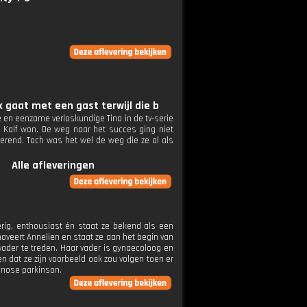
 gaat met een gast terwijl die b
 en eenzame verloskundige Tina in de tv-serie
 Kalf won. De weg naar het succes ging niet
erend. Toch was het wel de weg die ze al als
Alle afleveringen
verig, enthousiast én staat ze bekend als een
oveert Annelien en staat ze aan het begin van
vader te treden. Haar vader is gynaecoloog en
 dat ze zijn voorbeeld ook zou volgen toen er
agnose parkinson.