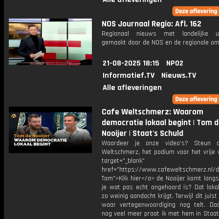
NOS Journaal Regio: Afl. 162
Regionaal nieuws met landelijke uit
gemaakt door de NOS en de regionale om
21-08-2025 18:15
NPO2
Informatief.TV
Nieuws.TV
Alle afleveringen
Cafe Weltschmerz: Waarom
democratie lokaal begint | Tom 
Nooijer | Staat's Schuld
Waardeer je onze video's? Steun 
Weltschmerz, het podium voor het vrije 
target="_blank"
href="https://www.cafeweltschmerz.nl/
Tom">Klik hier</a> de Nooijer komt lang
je wat pas echt ongehoord is? Dat lokal
zo weinig aandacht krijgt. Terwijl dit juist
waar vertegenwoordiging nog telt. Da
nog veel meer praat ik met hem in Staat