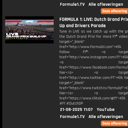
Formule1.TV
Alle afleveringen
FORMULA 1: LIVE: Dutch Grand Prix
Up and Drivers Parade
Tune in LIVE as we catch up with the gr
the Dutch Grand Prix! For more F1® videos
target="_blank"
href="http://www.Formula1.com">Klik
Follow F1®: <a target="_
href="http://www.instagram.com/F1">Klik
<a target="_bl
href="https://www.facebook.com/Formula
hier</a> <a target="_
href="http://www.twitter.com/F1">Klik h
target="_blank"
href="https://www.twitch.tv/formula1">Kl
hier</a> <a target="_
href="https://www.tiktok.com/@f1">Klik
#F1 #DutchGP
21-08-2025 11:07
YouTube
Formule1.TV
Alle afleveringen