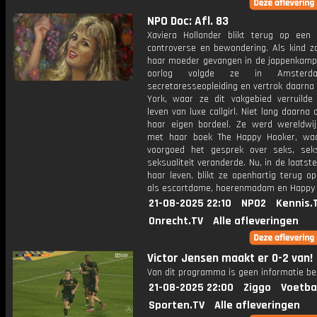
NPO Doc: Afl. 83
Xaviera Hollander blikt terug op een 
controverse en bewondering. Als kind z
haar moeder gevangen in de jappenkamp
oorlog volgde ze in Amster
secretaresseopleiding en vertrok daarna
York, waar ze dit vakgebied verruilde
leven van luxe callgirl. Niet lang daarna
haar eigen bordeel. Ze werd wereldwi
met haar boek The Happy Hooker, wa
voorgoed het gesprek over seks, se
seksualiteit veranderde. Nu, in de laatst
haar leven, blikt ze openhartig terug op
als escortdame, hoerenmadam en Happy 
21-08-2025 22:10
NPO2
Kennis.
Onrecht.TV
Alle afleveringen
Victor Jensen maakt er 0-2 van!
Van dit programma is geen informatie be
21-08-2025 22:00
Ziggo
Voetba
Sporten.TV
Alle afleveringen