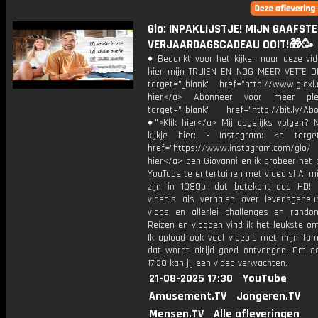
Gio: INPAKLIJSTJE! MIJN GAAFSTE
VERJAARDAGSCADEAU OOIT!🎁🥳
♦ Bedankt voor het kijken naar deze vid
hier mijn TRUIEN EN NOG MEER VETTE D
target="_blank" href="http://www.gioxl.
hier</a> Abonneer voor meer ple
target="_blank" href="http://bit.ly/Ab
♦">Klik hier</a> Mij dagelijks volgen?
kijkje hier: - Instagram: <a target
href="https://www.instagram.com/gio/
hier</a> ben Giovanni en ik probeer het 
YouTube te entertainen met video's! Al mi
zijn in 1080p, dat betekent dus HD! 
video's als verhalen over levensgebeur
vlogs en allerlei challenges en rando
Reizen en vloggen vind ik het leukste o
Ik upload ook veel video's met mijn fam
dat wordt altijd goed ontvangen. Om 
17:30 kan jij een video verwachten.
21-08-2025 17:30
YouTube
Amusement.TV
Jongeren.TV
Mensen.TV
Alle afleveringen