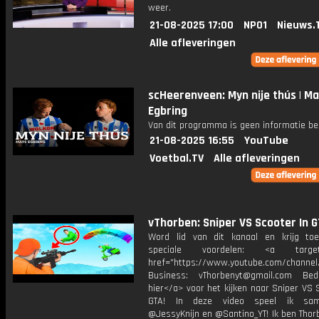
weer.
21-08-2025 17:00
NPO1
Nieuws.
Alle afleveringen
scHeerenveen: Myn nije thús | Ma
Egbring
Van dit programma is geen informatie be
21-08-2025 16:55
YouTube
Voetbal.TV
Alle afleveringen
vThorben: Sniper VS Scooter In G
Word lid van dit kanaal en krijg to
speciale voordelen: <a target=
href="https://www.youtube.com/channel
Business: vThorbenyt@gmail.com Beda
hier</a> voor het kijken naar Sniper VS 
GTA! In deze video speel ik sa
@JessyKnijn en @Santino_YT! Ik ben Thor