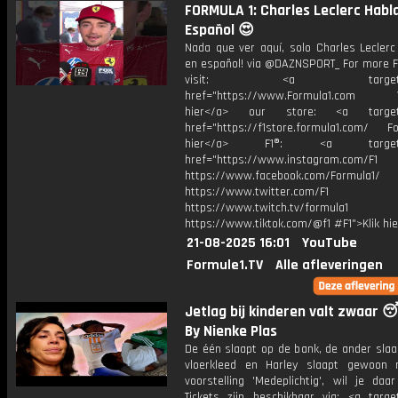
FORMULA 1: Charles Leclerc Habl
Español 😍
Nada que ver aquí, solo Charles Leclerc
en español! via @DAZNSPORT_ For more F1
visit: <a target="_b
href="https://www.Formula1.com Vis
hier</a> our store: <a target=
href="https://f1store.formula1.com/ Fol
hier</a> F1®: <a target="_
href="https://www.instagram.com/F1
https://www.facebook.com/Formula1/
https://www.twitter.com/F1
https://www.twitch.tv/formula1
https://www.tiktok.com/@f1 #F1">Klik hi
21-08-2025 16:01
YouTube
Formule1.TV
Alle afleveringen
Jetlag bij kinderen valt zwaar
By Nienke Plas
De één slaapt op de bank, de ander slaa
vloerkleed en Harley slaapt gewoon n
voorstelling 'Medeplichtig', wil je daar
Tickets zijn beschikbaar via: <a target