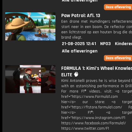
Alle afleveringen
Paw Patrol: Afl. 13
Een drone met Humdingers reflecteren
stort neer in een boom. De reflector co
een lichtstraal op een houten brug die d
brand vliegt.
21-08-2025 12:41
NPO3
Kindere
Alle afleveringen
FORMULA 1: Kimi’s Wheel Knowled
ELITE 🧠
Kimi Antonelli proves he is wise beyond 
with an astonishing performance in Grill
For more F1® videos, visit: <a target
href="https://www.Formula1.com Vis
hier</a> our store: <a target=
href="https://f1store.formula1.com/ Fol
hier</a> F1®: <a target="_
href="https://www.instagram.com/F1
https://www.facebook.com/Formula1/
https://www.twitter.com/F1