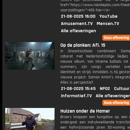
href="https://www.nienkeplas.com/theat
voorstellingen/">Klik hier</a>
21-08-2025 16:00
YouTube
Amusement.TV
Mensen.TV
Alle afleveringen
Op de planken: Afl. 15
In Onaantastbaar combineert Sam
cabaret met Nederlandstalige liedjes
nieuwe album. Van intieme ballads tot 
nummers, zijn songs vertellen over
identiteit en strijd. Inmiddels is hij gesta
nieuwe project: Saman Amini's Integrati
Alles is perspectief.
21-08-2025 15:45
NPO2
Cultuur
Informatief.TV
Alle afleveringe
Huizen onder de Hamer
Broers knappen een bungalow op, een 
ondergaat een indrukwekkende transfo
een halfvrijstaande jaren 30-woning 