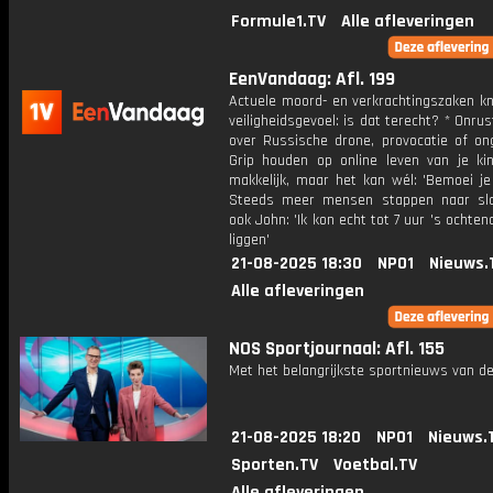
Formule1.TV
Alle afleveringen
EenVandaag: Afl. 199
Actuele moord- en verkrachtingszaken k
veiligheidsgevoel: is dat terecht? * Onrus
over Russische drone, provocatie of ong
Grip houden op online leven van je kin
makkelijk, maar het kan wél: 'Bemoei je
Steeds meer mensen stappen naar slaa
ook John: 'Ik kon echt tot 7 uur 's ochte
liggen'
21-08-2025 18:30
NPO1
Nieuws.
Alle afleveringen
NOS Sportjournaal: Afl. 155
Met het belangrijkste sportnieuws van de
21-08-2025 18:20
NPO1
Nieuws.
Sporten.TV
Voetbal.TV
Alle afleveringen