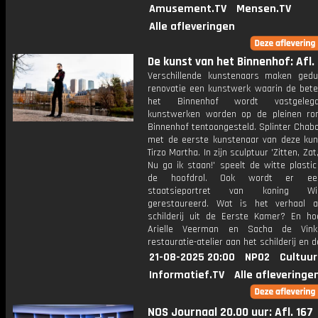
Amusement.TV
Mensen.TV
Alle afleveringen
De kunst van het Binnenhof: Afl.
Verschillende kunstenaars maken ged
renovatie een kunstwerk waarin de bete
het Binnenhof wordt vastgeleg
kunstwerken worden op de pleinen r
Binnenhof tentoongesteld. Splinter Chab
met de eerste kunstenaar van deze kun
Tirzo Martha. In zijn sculptuur 'Zitten, Za
Nu ga ik staan!' speelt de witte plastic
de hoofdrol. Ook wordt er ee
staatsieportret van koning Wi
gerestaureerd. Wat is het verhaal a
schilderij uit de Eerste Kamer? En h
Arielle Veerman en Sacha de Vin
restauratie-atelier aan het schilderij en de
21-08-2025 20:00
NPO2
Cultuur
Informatief.TV
Alle afleveringe
NOS Journaal 20.00 uur: Afl. 167