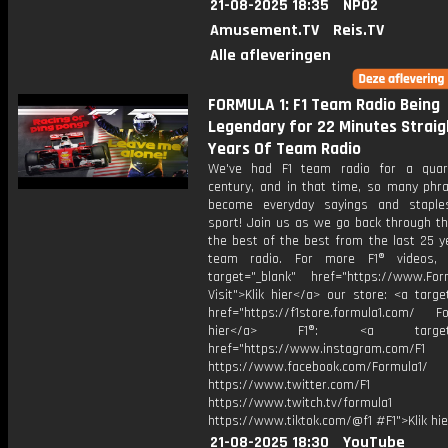
21-08-2025 18:35
NPO2
Amusement.TV
Reis.TV
Alle afleveringen
FORMULA 1: F1 Team Radio Being
Legendary for 22 Minutes Straigh
Years Of Team Radio
We've had F1 team radio for a quar
century, and in that time, so many phr
become everyday sayings and staple
sport! Join us as we go back through th
the best of the best from the last 25 y
team radio. For more F1® videos, v
target="_blank" href="https://www.For
Visit">Klik hier</a> our store: <a targe
href="https://f1store.formula1.com/ Fol
hier</a> F1®: <a target="_
href="https://www.instagram.com/F1
https://www.facebook.com/Formula1/
https://www.twitter.com/F1
https://www.twitch.tv/formula1
https://www.tiktok.com/@f1 #F1">Klik hi
21-08-2025 18:30
YouTube