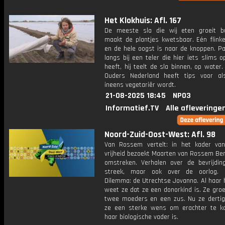
Het Klokhuis: Afl. 167
De meeste sla die wij eten groeit bu
maakt de plantjes kwetsbaar. Eén flinke
en de hele oogst is naar de knoppen. Pa
langs bij een teler die hier iets slims 
heeft, hij teelt de sla binnen, op water
Ouders Nederland heeft tips voor al
ineens vegetariër wordt.
21-08-2025 18:45
NPO3
Informatief.TV
Alle afleveringe
Noord-Zuid-Oost-West: Afl. 98
Van Rossem vertelt: in het kader va
vrijheid bezoekt Maarten van Rossem Be
omstreken. Verhalen over de bevrijdin
streek, maar ook over de oorlog. 
Dilemma: de Utrechtse Jovanna. Al haar 
weet ze dat ze een donorkind is. Ze gro
twee moeders en een zus. Nu ze dertig 
ze een sterke wens om erachter te 
haar biologische vader is.