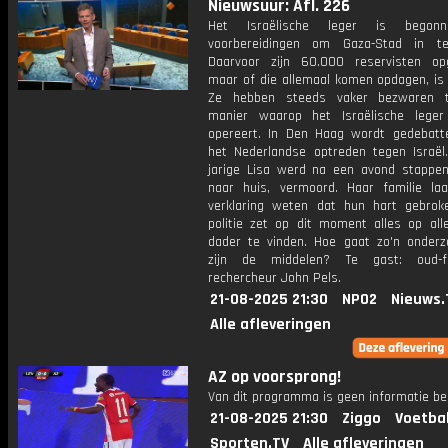
Nieuwsuur: Afl. 226
Het Israëlische leger is begon
voorbereidingen om Gaza-Stad in t
Daarvoor zijn 60.000 reservisten op
maar of die allemaal komen opdagen, is 
Ze hebben steeds vaker bezwaren 
manier waarop het Israëlische lege
opereert. In Den Haag wordt gedebatt
het Nederlandse optreden tegen Israël.
jarige Lisa werd na een avond stappe
naar huis, vermoord. Haar familie la
verklaring weten dat hun hart gebrok
politie zet op dit moment alles op al
dader te vinden. Hoe gaat zo'n onder
zijn de middelen? Te gast: oud-fo
rechercheur John Pels.
21-08-2025 21:30
NPO2
Nieuws.
Alle afleveringen
AZ op voorsprong!
Van dit programma is geen informatie be
21-08-2025 21:30
Ziggo
Voetba
Sporten.TV
Alle afleveringen