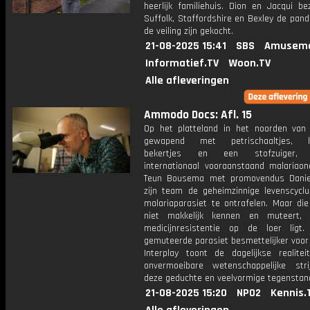
heerlijk familiehuis. Dion en Jacqui be
Suffolk, Staffordshire en Bexley de pand
de veiling zijn gekocht.
21-08-2025 15:41
SBS
Amuseme
Informatief.TV
Woon.TV
Alle afleveringen
Ammodo Docs: Afl. 15
Op het platteland in het noorden van
gewapend met petrischaaltjes, k
bekertjes en een stofzuiger, p
internationaal vooraanstaand malariaon
Teun Bousema met promovendus Danie
zijn team de geheimzinnige levenscycl
malariaparasiet te ontrafelen. Maar die
niet makkelijk kennen en muteert, 
medicijnresistentie op de loer ligt
gemuteerde parasiet besmettelijker voo
Interplay toont de dagelijkse realite
onvermoeibare wetenschappelijke str
deze geduchte en veelvormige tegenstan
21-08-2025 15:20
NPO2
Kennis.