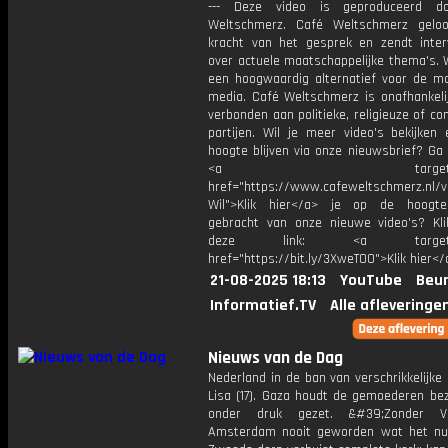
--- Deze video is geproduceerd d
Weltschmerz. Café Weltschmerz gelo
kracht van het gesprek en zendt inter
over actuele maatschappelijke thema's. 
een hoogwaardig alternatief voor de m
media. Café Weltschmerz is onafhankelij
verbonden aan politieke, religieuze of c
partijen. Wil je meer video's bekijken
hoogte blijven via onze nieuwsbrief? Ga
<a target="_bl
href="https://www.cafeweltschmerz.nl/v
Wil">Klik hier</a> je op de hoogt
gebracht van onze nieuwe video's? Kl
deze link: <a target="_
href="https://bit.ly/3XweTO0">Klik hier</
21-08-2025 18:13
YouTube
Beur
Informatief.TV
Alle afleveringe
Nieuws van de Dag
Nederland in de ban van verschrikkelijk
Lisa (17). Gaza houdt de gemoederen bezi
onder druk gezet. &#39;Zonder 
Amsterdam nooit geworden wat het nu