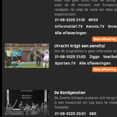
inkijk. Ook gaat Sinan naar de oorlog 
waar op dit moment veel Europes
rondgaan. Hij volgt de route van deze g
wapenstroom.
21-08-2025 21:10
NPO3
Informatief.TV
Kennis.TV
Onre
Alle afleveringen
Utrecht krijgt een penalty!
Van dit programma is geen informatie be
21-08-2025 21:00
Ziggo
Voetba
Sporten.TV
Alle afleveringen
De Bondgenoten
De Zwarte Schapen proberen zich terug t
in een tweestrijd om nog kans te mak
finaleplek.
21-08-2025 20:01
SBS