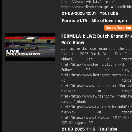
https://www.twitch.tv/formula1
https://www.tiktok.com/@f1 #F1">Klik hi
21-08-2025 12:01
YouTube
Formule1.TV
Alle afleveringen
FORMULA 1: LIVE: Dutch Grand Pri
Race Show
Join us for the race recap of all the b
from the 2025 Dutch Grand Prix. For
videos, visit <a target="_
href="http://www.Formula1.com">Klik
Follow F1®: <a target="_
href="http://www.instagram.com/F1">Klik
<a target="_bl
href="https://www.facebook.com/Formula
hier</a> <a target="_
href="http://www.twitter.com/F1">Klik h
target="_blank"
href="https://www.twitch.tv/formula1">Kl
hier</a> <a target="_
href="https://www.tiktok.com/@f1">Klik
#F1 #HungarianGP
21-08-2025 11:16
YouTube