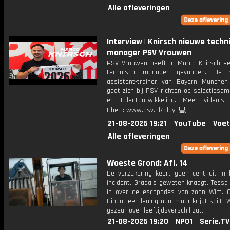
Alle afleveringen
Interview | Knirsch nieuwe techn
manager PSV Vrouwen
PSV Vrouwen heeft in Marco Knirsch e
technisch manager gevonden. De v
assistent-trainer van Bayern Münche
gaat zich bij PSV richten op selectiesam
en talentontwikkeling. Meer video's 
Check www.psv.nl/play! 💻
21-08-2025 19:21
YouTube
Voet
Alle afleveringen
Woeste Grond: Afl. 14
De verzekering keert geen cent uit in 
incident. Grada's geweten knaagt. Tessa 
in over de escapades van zoon Wim. O
Dinant een lening aan, maar krijgt spijt. 
gezeur over leeftijdsverschil zat.
21-08-2025 19:20
NPO1
Serie.TV