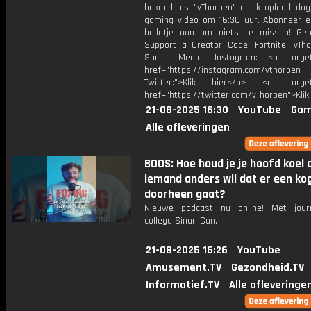
bekend als "vThorben" en ik upload dage
gaming video om 16:30 uur. Abonneer e
belletje aan om niets te missen! Geb
Support a Creator Code! Fortnite: vTho
Social Media: Instagram: <a target
href="https://instagram.com/vthorben
Twitter:">Klik hier</a> <a target=
href="https://twitter.com/vThorben">Klik
21-08-2025 16:30
YouTube
Gam
Alle afleveringen
BOOS: Hoe houd je je hoofd koel 
iemand anders wil dat er een ko
doorheen gaat?
Nieuwe podcast nu online! Met jour
collega Sinan Can.
21-08-2025 16:26
YouTube
Amusement.TV
Gezondheid.TV
Informatief.TV
Alle afleveringe