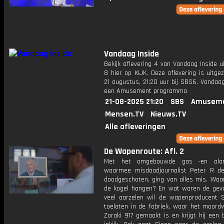
Vandaag Inside
Bekijk aflevering 4 van Vandaag Inside u
8 hier op KIJK. Deze aflevering is uitg
21 augustus, 21:20 uur bij SBS6. Vandaag
een Amusement programma
21-08-2025 21:20
SBS
Amuseme
Mensen.TV
Nieuws.TV
Alle afleveringen
De Wapenroute: Afl. 2
Met het omgebouwde gas -en alarm
waarmee misdaadjournalist Peter R de
doodgeschoten, ging van alles mis. Waa
de kogel hangen? En wat waren de gev
veel aarzelen wil de wapenproducent 
toelaten in de fabriek, waar het moord
Zoraki 917 gemaakt is en krijgt hij een 