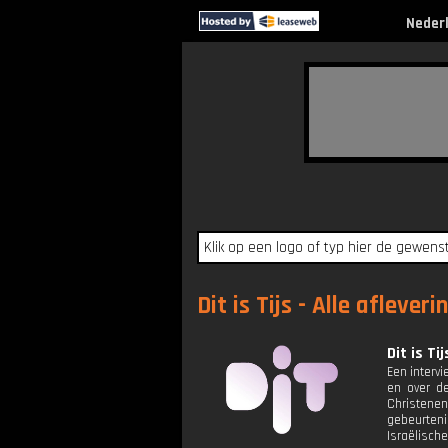
Neder
Dit is Tijs - Alle afleveri
Dit is Tij
Een interv
en over de
Christenen
gebeurten
Israëlische