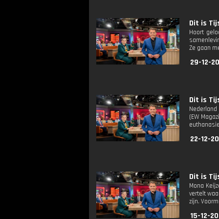
Dit is Tij
Hoort gelo
samenlevin
Ze gaan me
29-12-2
Dit is Tij
Nederland 
(EW Magazi
euthanasie 
22-12-20
Dit is Tij
Mona Keijz
vertelt waa
zijn. Voor
15-12-20