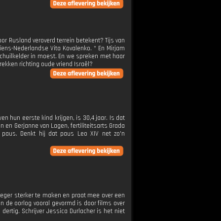
or Rusland veroverd terrein betekent? Tijs van
ïens-Nederlandse Vita Kovalenko. * En Mirjam
 schuilkelder in moest. En we spreken met haar
trekken richting oude vriend Israël?
hun eerste kind krijgen, is 30,4 jaar. Is dat
en Gerjanne van Lagen, fertiliteitsarts Grada
 paus. Denkt hij dat paus Leo XIV net zo'n
leger sterker te maken en praat mee over een
an de oorlog vooral gevormd is door films over
ertig. Schrijver Jessica Durlacher is het niet