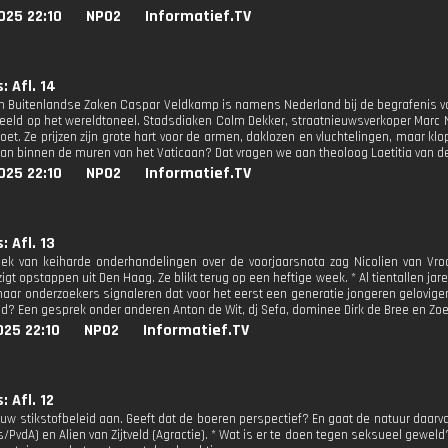
025 22:10
NPO2
Informatief.TV
s: Afl. 14
an Buitenlandse Zaken Caspar Veldkamp is namens Nederland bij de begrafenis v
eeld op het wereldtoneel. Stadsdiaken Colm Dekker, straatnieuwsverkoper Marc N
et. Ze prijzen zijn grote hart voor de armen, daklozen en vluchtelingen, maar kl
an binnen de muren van het Vaticaan? Dat vragen we aan theoloog Laetitia van der 
025 22:10
NPO2
Informatief.TV
s: Afl. 13
k van keiharde onderhandelingen over de voorjaarsnota zag Nicolien van Vroo
igt opstappen uit Den Haag. Ze blikt terug op een heftige week. * Al tientallen jar
aar onderzoekers signaleren dat voor het eerst een generatie jongeren geloviger
d? Een gesprek onder anderen Anton de Wit, dj Sefa, dominee Dirk de Bree en Zoey 
025 22:10
NPO2
Informatief.TV
s: Afl. 12
euw stikstofbeleid aan. Geeft dat de boeren perspectief? En gaat de natuur daar
s/PvdA) en Alien van Zijtveld (Agractie). * Wat is er te doen tegen seksueel gew