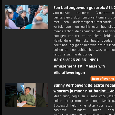
Een buitengewoon gesprek: Afl. 
Journaliste Hanneke Groentema
geïnterviewd door onconventionele vrage
met een autismespectrumstoornis.
vertelt open en eerlijk over het alle
moederschap, de geneugten van een satis
nuttigen van xtc en de diepe liefde 
kleinkinderen. Hanneke heeft Joodse
deelt hoe ingrijpend het was om als kin
duiken en hoe dubbel het was om ha
terug te zien na de oorlog.
03-05-2025 20:35
NPO1
Amusement.TV
Mensen.TV
Alle afleveringen
Sanny Verhoeven: De échte rede
waarom je maar niet begint....Jo
Meer rust, regie en ruimte voor jezelf
online programma Vandaag Gelukkig
Succesvol help ik je stap voor stap
positieve mindset, meer ene
zelfvertrouwen. Je ontdekt wat je écht