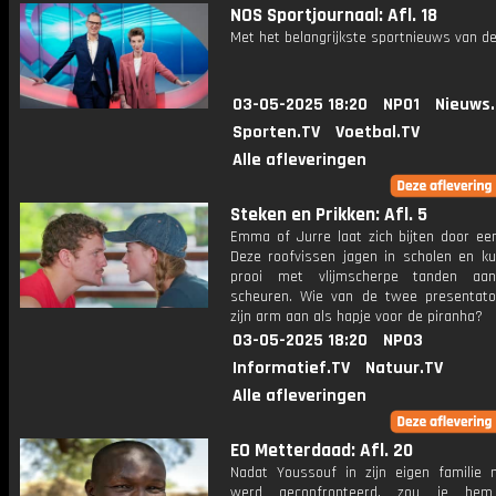
NOS Sportjournaal: Afl. 18
Met het belangrijkste sportnieuws van de
03-05-2025 18:20
NPO1
Nieuws
Sporten.TV
Voetbal.TV
Alle afleveringen
Steken en Prikken: Afl. 5
Emma of Jurre laat zich bijten door een
Deze roofvissen jagen in scholen en k
prooi met vlijmscherpe tanden aan
scheuren. Wie van de twee presentato
zijn arm aan als hapje voor de piranha?
03-05-2025 18:20
NPO3
Informatief.TV
Natuur.TV
Alle afleveringen
EO Metterdaad: Afl. 20
Nadat Youssouf in zijn eigen familie 
werd geconfronteerd, zou je he