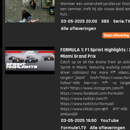
Wanneer een universiteitsprofessor thui
een seminar, treft hij zijn vrouw dood aa
huis.
03-05-2025 20:00
SBS
Serie.TV
Alle afleveringen
FORMULA 1: F1 Sprint Highlights |
Miami Grand Prix
Catch up on all the drama from an acti
Sprint in Miami, featuring evolving cond
driver collisions! For more F1® videos,
target="_blank" href="https://www.For
Follow">Klik hier</a> F1®: <a target
href="https://www.instagram.com/F1
https://www.facebook.com/Formula1/
https://www.twitter.com/F1
https://www.twitch.tv/formula1
https://www.tiktok.com/@f1 #F1">Klik
#MiamiGP
03-05-2025 19:50
YouTube
Formule1.TV
Alle afleveringen