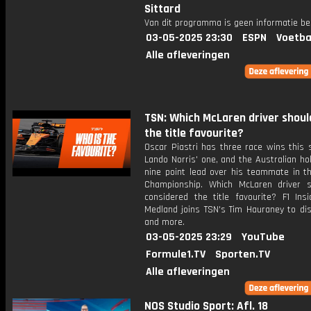
Sittard
Van dit programma is geen informatie be
03-05-2025 23:30
ESPN
Voetba
Alle afleveringen
TSN: Which McLaren driver shoul
the title favourite?
Oscar Piastri has three race wins this 
Lando Norris' one, and the Australian ho
nine point lead over his teammate in th
Championship. Which McLaren driver 
considered the title favourite? F1 Insi
Medland joins TSN's Tim Hauraney to dis
and more.
03-05-2025 23:29
YouTube
Formule1.TV
Sporten.TV
Alle afleveringen
NOS Studio Sport: Afl. 18