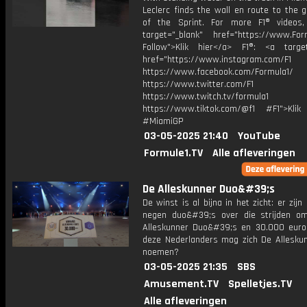
Leclerc finds the wall en route to the 
of the Sprint. For more F1® videos,
target="_blank" href="https://www.For
Follow">Klik hier</a> F1®: <a target
href="https://www.instagram.com/F1
https://www.facebook.com/Formula1/
https://www.twitter.com/F1
https://www.twitch.tv/formula1
https://www.tiktok.com/@f1 #F1">Klik
#MiamiGP
03-05-2025 21:40
YouTube
Formule1.TV
Alle afleveringen
De Alleskunner Duo&#39;s
De winst is al bijna in het zicht: er zij
negen duo&#39;s over die strijden om
Alleskunner Duo&#39;s en 30.000 euro
deze Nederlanders mag zich De Allesku
noemen?
03-05-2025 21:35
SBS
Amusement.TV
Spelletjes.TV
Alle afleveringen