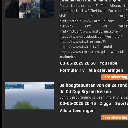
chequered flag in Miami! 🩷🖤
Rosé features on F1 The Album, the
soundtrack of #F1TheMovie! For more F1
visit <a target="_b
href="https://www.Formula1.com Fol
hier</a> F1®: <a target="_
href="https://www.instagram.com/F1
https://www.facebook.com/Formula1/
https://www.twitter.com/F1
https://www.twitch.tv/formula1
https://www.tiktok.com/@f1 #F1">Klik
#MiamiGP
03-05-2025 20:58
YouTube
Formule1.TV
Alle afleveringen
De hoogtepunten van de 2e rond
de CJ Cup Bryson Nelson
Van dit programma is geen informatie be
03-05-2025 20:45
Ziggo
Sport
Alle afleveringen