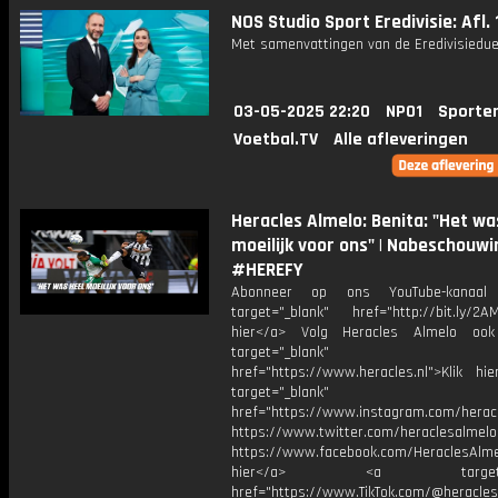
NOS Studio Sport Eredivisie: Afl. 
Met samenvattingen van de Eredivisiedue
03-05-2025 22:20
NPO1
Sporte
Voetbal.TV
Alle afleveringen
Heracles Almelo: Benita: "Het wa
moeilijk voor ons" | Nabeschouwi
#HEREFY
Abonneer op ons YouTube-kanaal
target="_blank" href="http://bit.ly/2AM
hier</a> Volg Heracles Almelo oo
target="_blank"
href="https://www.heracles.nl">Klik hi
target="_blank"
href="https://www.instagram.com/herac
https://www.twitter.com/heraclesalmelo
https://www.facebook.com/HeraclesAlmel
hier</a> <a target="_
href="https://www.TikTok.com/@heracles