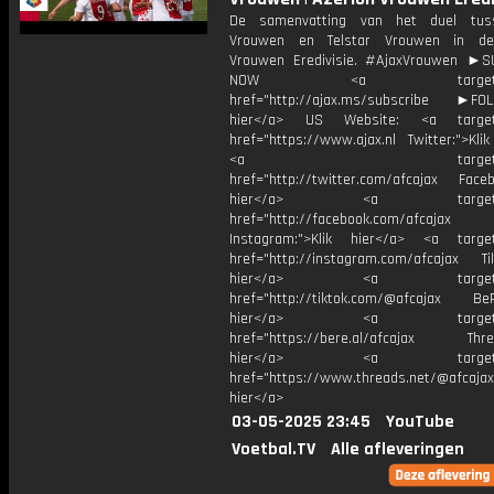
De samenvatting van het duel tus
Vrouwen en Telstar Vrouwen in de
Vrouwen Eredivisie. #AjaxVrouwen ►
NOW <a target="_b
href="http://ajax.ms/subscribe ►FOL
hier</a> US Website: <a target=
href="https://www.ajax.nl Twitter:">Kli
<a target="_bl
href="http://twitter.com/afcajax Facebo
hier</a> <a target="_
href="http://facebook.com/afcajax
Instagram:">Klik hier</a> <a target
href="http://instagram.com/afcajax TikT
hier</a> <a target="_
href="http://tiktok.com/@afcajax BeRe
hier</a> <a target="_
href="https://bere.al/afcajax Threa
hier</a> <a target="_
href="https://www.threads.net/@afcajax
hier</a>
03-05-2025 23:45
YouTube
Voetbal.TV
Alle afleveringen