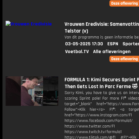
Vrouwen Eredivisie: Samenvattin
Telstar (v)
Van dit programma is geen informatie be
03-05-2025 17:30
ESPN
Sporte
Voetbal.TV
Alle afleveringen
FORMULA 1: Kimi Secures Sprint Po
Then Gets Lost In Parc Ferme 🤣
Sorry Kimi, you have to give us an inter
scoring Sprint pole! For more F1® videos
target="_blank" href="https://www.For
Follow">Klik hier</a> F1®: <a target
href="https://www.instagram.com/F1
https://www.facebook.com/Formula1/
https://www.twitter.com/F1
https://www.twitch.tv/formula1
https://www.tiktok.com/@f1 #F1">Klik