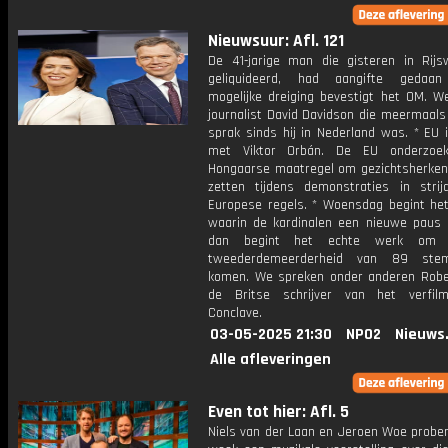
Nieuwsuur: Afl. 121
De 41-jarige man die gisteren in Rijs
geliquideerd, had aangifte gedaa
mogelijke dreiging bevestigt het OM. W
journalist David Davidson die meermaals
sprak sinds hij in Nederland was. * EU i
met Viktor Orbán. De EU onderzoe
Hongaarse maatregel om gezichtsherkenn
zetten tijdens demonstraties in stri
Europese regels. * Woensdag begint het
waarin de kardinalen een nieuwe paus 
dan begint het echte werk om 
tweederdemeerderheid van 89 st
komen. We spreken onder anderen Rober
de Britse schrijver van het verfil
Conclave.
03-05-2025 21:30
NPO2
Nieuws
Alle afleveringen
Even tot hier: Afl. 5
Niels van der Laan en Jeroen Woe prober