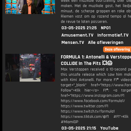
week een muzikale voorstelling over di
maken. Met de muzikale gast, het liedj
minuut, de scherpe grappen en rake obs
Riemen vast om op razend tempo al h
de revue te laten passeren.
03-05-2025 21:25
NPO1
Amusement.TV
Informatief.TV
Mensen.TV
Alle afleveringen
FORMULA 1: Antonelli & Verstapp
COLLIDE In The Pits 💥😱
Max Verstappen received a 10-second pe
this unsafe release which saw him mak
with Kimi Antonelli. For more F1® videos
target="_blank" href="https://www.For
Follow">Klik hier</a> F1®: <a target
href="https://www.instagram.com/F1
https://www.facebook.com/Formula1/
https://www.twitter.com/F1
https://www.twitch.tv/formula1
https://www.tiktok.com/@f1 #F1">Klik
#MiamiGP
03-05-2025 21:15
YouTube