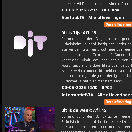
hier</a> 📲 En de Heracles Almelo App
03-05-2025 22:17
YouTube
Voetbal.TV
Alle afleveringen
Dit is Tijs: Afl. 15
Commandant der Strijdkrachten gene
Eichelsheim is hard bezig het Nederlan
sterker te maken en praat mee over een 
troepenmacht in Oekraïne. * Sander Hei
Nederland) vindt dat ons beeld van 
vooral gevormd is door films over de oor
we te weinig aandacht hebben voor d
naar de oorlog in de jaren dertig. Schrijv
Durlacher is het niet met hem eens.
03-05-2025 22:10
NPO2
Informatief.TV
Alle afleveringe
Dit is de week: Afl. 15
Commandant der Strijdkrachten gene
Eichelsheim is hard bezig het Nederlan
sterker te maken en praat mee over een 