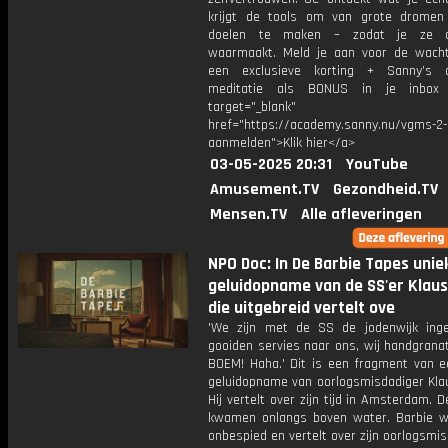
krijgt de tools om van grote dromen
doelen te maken – zodat je ze 
waarmaakt. Meld je aan voor de wachtl
een exclusieve korting + Sanny’s a
meditatie als BONUS in je inb
target="_blank"
href="https://academy.sanny.nu/vgms-2-
aanmelden">Klik hier</a>
03-05-2025 20:31
YouTube
Amusement.TV
Gezondheid.TV
Mensen.TV
Alle afleveringen
NPO Doc: In De Barbie Tapes unie
geluidopname van de SS'er Klaus
die uitgebreid vertelt ove
'We zijn met de SS de jodenwijk ing
gooiden servies naar ons, wij handgrana
BOEM! Haha.' Dit is een fragment van e
geluidopname van oorlogsmisdadiger Klau
Hij vertelt over zijn tijd in Amsterdam.
kwamen onlangs boven water. Barbie w
onbespied en vertelt over zijn oorlogsmi