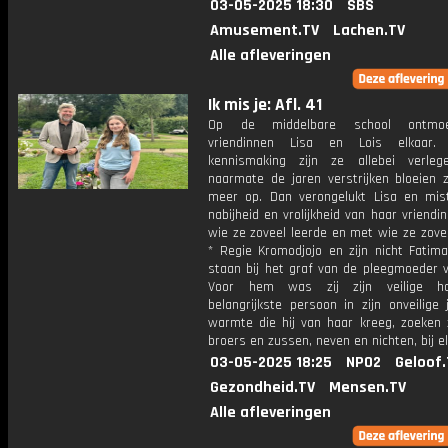
03-05-2025 18:30
SBS
Amusement.TV
Lachen.TV
Alle afleveringen
Ik mis je: Afl. 41
Op de middelbare school ontmo
vriendinnen Lisa en Lois elkaar.
kennismaking zijn ze allebei verle
naarmate de jaren verstrijken bloeien 
meer op. Dan verongelukt Lisa en mis
nabijheid en vrolijkheid van haar vriendin
wie ze zoveel leerde en met wie ze zovee
* Regie Kromodjojo en zijn nicht Fatima
staan bij het graf van de pleegmoeder v
Voor hem was zij zijn veilige h
belangrijkste persoon in zijn onveilige
warmte die hij van haar kreeg, zoeken 
broers en zussen, neven en nichten, bij el
03-05-2025 18:25
NPO2
Geloof.
Gezondheid.TV
Mensen.TV
Alle afleveringen