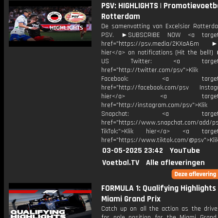
PSV: HIGHLIGHTS | Promotievoetba
Rotterdam
De samenvatting van Excelsior Rotterd
PSV. ►SUBSCRIBE NOW <a target=
href="https://psv.media/2KXaA6m ►T
hier</a> on notifications (Hit the bell
US Twitter: <a target="_
href="http://twitter.com/psv">Klik
Facebook: <a target="_
href="http://facebook.com/psv Instagr
hier</a> <a target="_
href="http://instagram.com/psv">Klik
Snapchat: <a target="_
href="https://www.snapchat.com/add/p
TikTok:">Klik hier</a> <a target=
href="https://www.tiktok.com/@psv">Klik
03-05-2025 23:42
YouTube
Voetbal.TV
Alle afleveringen
FORMULA 1: Qualifying Highlights 
Miami Grand Prix
Catch up on all the action as the drive
for pole position for the Miami Grand 