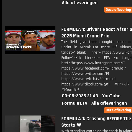
Alle afleveringen
FORMULA 1: Drivers React After S
2025 Miami Grand Prix
The field give their thoughts after a
Sprint in Miami! For more F1® videos,
target="_blank" href="https://www.For
Follow">Klik hier</a> F1®: <a target
href="https://www.instagram.com/F1
https://www.facebook.com/Formula1/
https://www.twitter.com/F1
https://www.twitch.tv/formula1
https://www.tiktok.com/@f1 #F1">Klik
#MiamiGP
03-05-2025 21:43
YouTube
Formule1.TV
Alle afleveringen
FORMULA 1: Crashing BEFORE The
Starts 💔
With standing water on the track in Miam