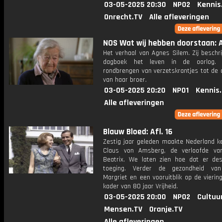
03-05-2025 20:30
NPO2
Kennis
Onrecht.TV
Alle afleveringen
NOS Wat wij hebben doorstaan: A
Het verhaal van Agnes Silem. Zij beschri
dagboek het leven in de oorlog.
rondbrengen van verzetskrantjes tot de 
van haar broer.
03-05-2025 20:20
NPO1
Kennis
Alle afleveringen
Blauw Bloed: Afl. 16
Zestig jaar geleden maakte Nederland k
Claus von Amsberg, de verloofde va
Beatrix. We laten zien hoe dat er des
toeging. Verder de gezondheid van
Margriet en een vooruitblik op de vierin
kader van 80 jaar Vrijheid.
03-05-2025 20:00
NPO2
Cultuu
Mensen.TV
Oranje.TV
Alle afleveringen