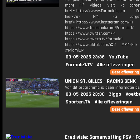
more F1® videos, visit <a target=
href="https://www.Formula1.com Fol
hier</a> F1®: <a target="_
href="https://www.instagram.com/F1
https://www.facebook.com/Formula1/
https://www.twitter.com/F1
https://www.twitch.tv/formula1
https://www.tiktok.com/@f1 #F1">Klik
#MiamiGP
03-05-2025 23:36
YouTube
Formule1.TV
Alle afleveringen
UNION ST. GILLES - RACING GENK
Van dit programma is geen informatie be
03-05-2025 23:30
Ziggo
Voetba
Sporten.TV
Alle afleveringen
Eredivisie: Samenvatting PSV - F