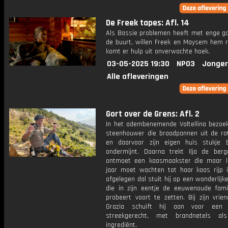
De Freek tapes: Afl. 14
Als Bassie problemen heeft met enge ga
de buurt, willen Freek en Maysem hem r
komt er hulp uit onverwachte hoek.
03-05-2025 19:30
NPO3
Jonger
Alle afleveringen
Gort over de Grens: Afl. 2
In het adembenemende Valtellina bezoekt
steenhouwer die braadpannen uit de ro
en daarvoor zijn eigen huis stukje b
ondermijnt. Daarna trekt Ilja de ber
ontmoet een kaasmaakster die maar li
jaar moet wachten tot haar kaas rijp i
afgelegen dal stuit hij op een wonderlijk
die in zijn eentje de eeuwenoude famili
probeert voort te zetten. Bij zijn vrie
Grazia schuift hij aan voor een b
streekgerecht, met brandnetels al
ingrediënt.