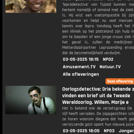
'lepradetective' van Tsjaad kunnen no
herkent namelijk of iemand met de ziek
is. Hij wist een voetamputatie bij zi
voorkomen en helpt nu veel mensen 
kennis over lepra. Vandaag heeft het 
een kliniek op het platteland zijn hulp 
om te bepalen of een jonge vrouw ziek i
het geval is, zullen de medicijne
Metterdaad-partner Leprazending ervo
dat de besmettelijkheid verdwijnt.
03-05-2025 18:15
NPO2
Amusement.TV
Natuur.TV
Alle afleveringen
Oorlogsdetective: Drie bekende 
vinden een brief uit de Tweede
Wereldoorlog. Willem, Marije e
Het is bekend wie de verzetsgroep De
Vijf heeft verraden. De zappgezichten sch
ze horen waarom diegene dat heeft ge
verrassende gast opent hun nieuwe juice
03-05-2025 18:05
NPO3
Jonger