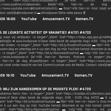
_blank" href="https://enzo.knolpower.nl De">Klik hier</a> B
tps://www.podimo.nl/debennies Bekijk">Klik hier</a> de vlog 
s://www.youtube.com/@EnzoKnol/playlists ▬ Enzo">Klik hier</a> Knol staat o
tact: zakelijk@knolpower.nl ▬ #Knolpower Dikke vette peace ✌
026 16:00
YouTube
Amusement.TV
Gamen.TV
: DE LEUKSTE ACTIVITEIT OP VAKANTIE!! #4721 #4722
g waar wij verbleven: <a target="_blank" href="https://maps.app.goo.gl/xx
ledinglijn ➜ www.knolpower.nl Deze video bevat de volgende vlogs: 0:00 - Vlog #
 hier vinden: <a target="_blank" href="http://bit.ly/EnzoKnolYoutube ▬ Mijn">Kli
oensdag en zaterdag om 4 uur een vlog op mijn YouTube kanaal Abonneer je op mi
<a target="_blank" href="http://bit.ly/AbonneerEnzoKnol ▬ Volg">Klik hier</a>
ps://enzo.knolpower.nl De">Klik hier</a> Bennies Podcast: <a target="_bla
ik hier</a> de vlog afspeellijsten: <a target="_blank" href="https://www.y
nol staat onder toezicht van het Commissariaat voor de Media. Contact: zakelij
26 16:10
YouTube
Amusement.TV
Gamen.TV
l: WIJ ZIJN AANGEKOMEN OP DE MOOISTE PLEK! #4720
pokémon items hier: <a target="_blank" href="https://knoldex.nl/collections/po
wer.nl Deze video bevat de volgende vlogs: 0:00 - 51:05 Vlog #4720 ▬ Ik s
lank" href="http://bit.ly/EnzoKnolYoutube ▬ Mijn">Klik hier</a> naam is Enzo
om 4 uur een vlog op mijn YouTube kanaal Abonneer je op mijn kanaal zodat
blank" href="http://bit.ly/AbonneerEnzoKnol ▬ Volg">Klik hier</a> mij