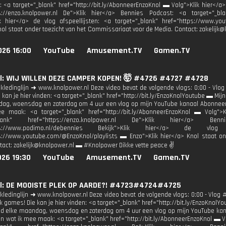
<a target="_blank" href="http://bit.ly/AbonneerEnzoKnol ▬ Volg">Klik hier</a>
ps://enzo.knolpower.nl De">Klik hier</a> Bennies Podcast: <a target="_bla
ik hier</a> de vlog afspeellijsten: <a target="_blank" href="https://www.y
nol staat onder toezicht van het Commissariaat voor de Media. Contact: zakelij
026 16:00
YouTube
Amusement.TV
Gamen.TV
l: WIJ WILLEN DEZE CAMPER KOPEN! 🤯 #4726 #4727 #4728
kledinglijn ➜ www.knolpower.nl Deze video bevat de volgende vlogs: 0:00 - Vlog
kan je hier vinden: <a target="_blank" href="http://bit.ly/EnzoKnolYoutube ▬ Mijn
ag, woensdag en zaterdag om 4 uur een vlog op mijn YouTube kanaal Abonneer j
e maak: <a target="_blank" href="http://bit.ly/AbonneerEnzoKnol ▬ Volg">
_blank" href="https://enzo.knolpower.nl De">Klik hier</a> B
tps://www.podimo.nl/debennies Bekijk">Klik hier</a> de vlog 
s://www.youtube.com/@EnzoKnol/playlists ▬ Enzo">Klik hier</a> Knol staat o
tact: zakelijk@knolpower.nl ▬ #Knolpower Dikke vette peace ✌
026 19:30
YouTube
Amusement.TV
Gamen.TV
l: DE MOOISTE PLEK OP AARDE?! #4723#4724#4725
kledinglijn ➜ www.knolpower.nl Deze video bevat de volgende vlogs: 0:00 - Vlog #
k games! Die kan je hier vinden: <a target="_blank" href="http://bit.ly/EnzoKnolY
ad elke maandag, woensdag en zaterdag om 4 uur een vlog op mijn YouTube kana
en wat ik mee maak: <a target="_blank" href="http://bit.ly/AbonneerEnzoKnol ▬ Vo