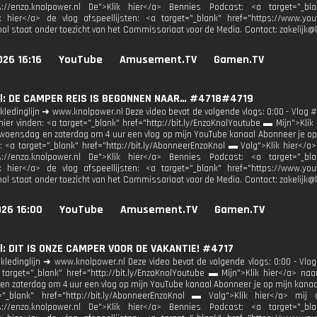
ps://enzo.knolpower.nl De">Klik hier</a> Bennies Podcast: <a target="_bla
ik hier</a> de vlog afspeellijsten: <a target="_blank" href="https://www.y
nol staat onder toezicht van het Commissariaat voor de Media. Contact: zakelij
26 16:16
YouTube
Amusement.TV
Gamen.TV
l: DE CAMPER REIS IS BEGONNEN NAAR… #4718#4719
kledinglijn ➜ www.knolpower.nl Deze video bevat de volgende vlogs: 0:00 - Vlog #
 hier vinden: <a target="_blank" href="http://bit.ly/EnzoKnolYoutube ▬ Mijn">Kli
oensdag en zaterdag om 4 uur een vlog op mijn YouTube kanaal Abonneer je op mi
<a target="_blank" href="http://bit.ly/AbonneerEnzoKnol ▬ Volg">Klik hier</a>
ps://enzo.knolpower.nl De">Klik hier</a> Bennies Podcast: <a target="_bla
ik hier</a> de vlog afspeellijsten: <a target="_blank" href="https://www.y
nol staat onder toezicht van het Commissariaat voor de Media. Contact: zakelij
026 16:00
YouTube
Amusement.TV
Gamen.TV
: DIT IS ONZE CAMPER VOOR DE VAKANTIE! #4717
kledinglijn ➜ www.knolpower.nl Deze video bevat de volgende vlogs: 0:00 - Vlog
 target="_blank" href="http://bit.ly/EnzoKnolYoutube ▬ Mijn">Klik hier</a> n
n zaterdag om 4 uur een vlog op mijn YouTube kanaal Abonneer je op mijn kanaal
="_blank" href="http://bit.ly/AbonneerEnzoKnol ▬ Volg">Klik hier</a> mi
ps://enzo.knolpower.nl De">Klik hier</a> Bennies Podcast: <a target="_bla