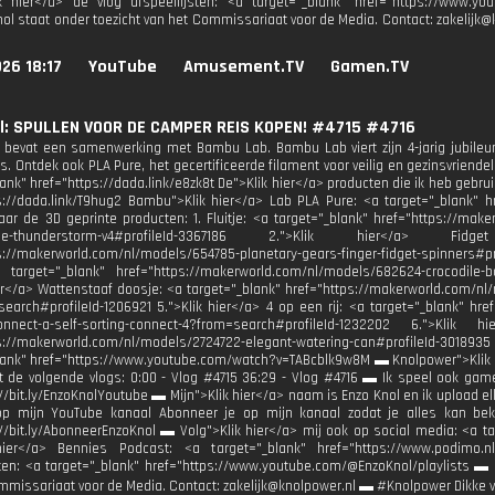
ik hier</a> de vlog afspeellijsten: <a target="_blank" href="https://www.y
nol staat onder toezicht van het Commissariaat voor de Media. Contact: zakelij
26 18:17
YouTube
Amusement.TV
Gamen.TV
l: SPULLEN VOOR DE CAMPER REIS KOPEN! #4715 #4716
 bevat een samenwerking met Bambu Lab. Bambu Lab viert zijn 4-jarig jubile
. Ontdek ook PLA Pure, het gecertificeerde filament voor veilig en gezinsvriendeli
lank" href="https://dada.link/e8zk8t De">Klik hier</a> producten die ik heb gebr
s://dada.link/T9hug2 Bambu">Klik hier</a> Lab PLA Pure: <a target="_blank" hr
aar de 3D geprinte producten: 1.⁠ ⁠Fluitje: <a target="_blank" href="https://m
stle-thunderstorm-v4#profileId-3367186 2.⁠">Klik hier</a> ⁠
s://makerworld.com/nl/models/654785-planetary-gears-finger-fidget-spinners#p
a target="_blank" href="https://makerworld.com/nl/models/682624-crocodile-bag-c
hier</a> ⁠Wattenstaaf doosje: <a target="_blank" href="https://makerworld.com/n
earch#profileId-1206921 5.⁠">Klik hier</a> ⁠4 op een rij: <a target="_blank" h
onnect-a-self-sorting-connect-4?from=search#profileId-1232202 6.⁠">Klik 
s://makerworld.com/nl/models/2724722-elegant-watering-can#profileId-3018935
lank" href="https://www.youtube.com/watch?v=TABcblk9w8M ▬ Knolpower">Klik h
t de volgende vlogs: 0:00 - Vlog #4715 36:29 - Vlog #4716 ▬ Ik speel ook games
://bit.ly/EnzoKnolYoutube ▬ Mijn">Klik hier</a> naam is Enzo Knol en ik upload
op mijn YouTube kanaal Abonneer je op mijn kanaal zodat je alles kan bek
://bit.ly/AbonneerEnzoKnol ▬ Volg">Klik hier</a> mij ook op social media: <a ta
hier</a> Bennies Podcast: <a target="_blank" href="https://www.podimo.n
sten: <a target="_blank" href="https://www.youtube.com/@EnzoKnol/playlists ▬ E
mmissariaat voor de Media. Contact: zakelijk@knolpower.nl ▬ #Knolpower Dikke 