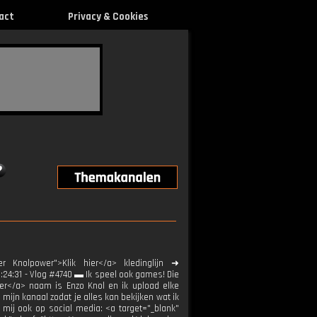
act
Privacy & Cookies
 Knolpower">Klik hier</a> kledinglijn ➜
1:24:31 - Vlog #4740 ▬ Ik speel ook games! Die
hier</a> naam is Enzo Knol en ik upload elke
jn kanaal zodat je alles kan bekijken wat ik
 mij ook op social media: <a target="_blank"