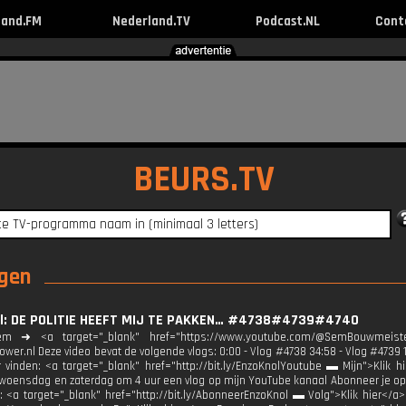
land.FM
Nederland.TV
Podcast.NL
Cont
BEURS.TV
ngen
l: DE POLITIE HEEFT MIJ TE PAKKEN… #4738#4739#4740
m ➜ <a target="_blank" href="https://www.youtube.com/@SemBouwmeister
wer.nl Deze video bevat de volgende vlogs: 0:00 - Vlog #4738 34:58 - Vlog #4739 
r vinden: <a target="_blank" href="http://bit.ly/EnzoKnolYoutube ▬ Mijn">Klik 
oensdag en zaterdag om 4 uur een vlog op mijn YouTube kanaal Abonneer je op mi
<a target="_blank" href="http://bit.ly/AbonneerEnzoKnol ▬ Volg">Klik hier</a>