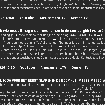
ps://enzo.knolpower.nl De">Klik hier</a> Bennies Podcast: <a target="_bla
ik hier</a> de vlog afspeellijsten: <a target="_blank" href="https://www.y
nol staat onder toezicht van het Commissariaat voor de Media. Contact: zakelij
026 17:58
YouTube
Amusement.TV
Gamen.TV
l: Wie moet ik nog meer meenemen in de Lamborghini Huracá
kledinglijn ➜ www.knolpower.nl Bekijk de hele vlog: #4729 #4730 #4731 ▬ Ik 
lank" href="http://bit.ly/EnzoKnolYoutube ▬ Mijn">Klik hier</a> naam is Enzo
om 4 uur een vlog op mijn YouTube kanaal Abonneer je op mijn kanaal zodat
blank" href="http://bit.ly/AbonneerEnzoKnol ▬ Volg">Klik hier</a> mij
ps://enzo.knolpower.nl De">Klik hier</a> Bennies Podcast: <a target="_bla
ik hier</a> de vlog afspeellijsten: <a target="_blank" href="https://www.y
nol staat onder toezicht van het Commissariaat voor de Media. Contact: zakelij
026 16:30
YouTube
Amusement.TV
Gamen.TV
l: IK GA VOOR HET EERST SLAPEN IN DE BOOMHUT! #4729 #4730 
 bevat een samenwerking met Emma Sleep. Gebruik de code ‘ENZO11’ voor 11% ext
link: <a target="_blank" href="https:
e=youtube&utm_medium=influencer&utm_campaign=EnzoKnol&utm_code=ENZO11 
wer.nl Deze video bevat de volgende vlogs: 0:00 - Vlog #4729 32:57 - Vlog #4730 
r vinden: <a target="_blank" href="http://bit.ly/EnzoKnolYoutube ▬ Mijn">Klik 
oensdag en zaterdag om 4 uur een vlog op mijn YouTube kanaal Abonneer je op mi