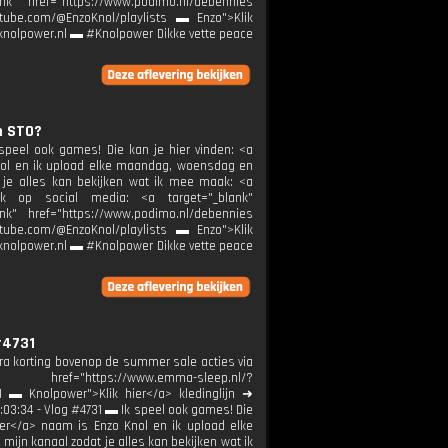
nk" href="https://www.podimo.nl/debennies
outube.com/@EnzoKnol/playlists ▬ Enzo">Klik
k@knolpower.nl ▬ #Knolpower Dikke vette peace
n STO?
speel ook games! Die kan je hier vinden: <a
 Knol en ik upload elke maandag, woensdag en
 je alles kan bekijken wat ik mee maak: <a
 ook op social media: <a target="_blank"
nk" href="https://www.podimo.nl/debennies
outube.com/@EnzoKnol/playlists ▬ Enzo">Klik
k@knolpower.nl ▬ #Knolpower Dikke vette peace
#4731
ra korting bovenop de summer sale acties via
//www.emma-sleep.nl/?
▬ Knolpower">Klik hier</a> kledinglijn ➜
1:03:34 - Vlog #4731 ▬ Ik speel ook games! Die
hier</a> naam is Enzo Knol en ik upload elke
jn kanaal zodat je alles kan bekijken wat ik