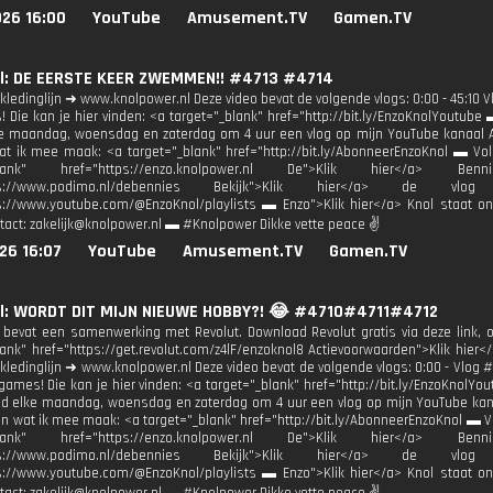
026 16:00
YouTube
Amusement.TV
Gamen.TV
l: DE EERSTE KEER ZWEMMEN!! #4713 #4714
ledinglijn ➜ www.knolpower.nl Deze video bevat de volgende vlogs: 0:00 - 45:10 Vl
 Die kan je hier vinden: <a target="_blank" href="http://bit.ly/EnzoKnolYoutube 
e maandag, woensdag en zaterdag om 4 uur een vlog op mijn YouTube kanaal Ab
at ik mee maak: <a target="_blank" href="http://bit.ly/AbonneerEnzoKnol ▬ Vol
_blank" href="https://enzo.knolpower.nl De">Klik hier</a> B
tps://www.podimo.nl/debennies Bekijk">Klik hier</a> de vlog 
s://www.youtube.com/@EnzoKnol/playlists ▬ Enzo">Klik hier</a> Knol staat o
tact: zakelijk@knolpower.nl ▬ #Knolpower Dikke vette peace ✌
26 16:07
YouTube
Amusement.TV
Gamen.TV
l: WORDT DIT MIJN NIEUWE HOBBY?! 😂 #4710#4711#4712
 bevat een samenwerking met Revolut. Download Revolut gratis via deze link
lank" href="https://get.revolut.com/z4lF/enzoknol8 Actievoorwaarden">Klik hier
ledinglijn ➜ www.knolpower.nl Deze video bevat de volgende vlogs: 0:00 - Vlog #47
games! Die kan je hier vinden: <a target="_blank" href="http://bit.ly/EnzoKnolYo
ad elke maandag, woensdag en zaterdag om 4 uur een vlog op mijn YouTube kana
en wat ik mee maak: <a target="_blank" href="http://bit.ly/AbonneerEnzoKnol ▬ Vo
_blank" href="https://enzo.knolpower.nl De">Klik hier</a> B
tps://www.podimo.nl/debennies Bekijk">Klik hier</a> de vlog 
s://www.youtube.com/@EnzoKnol/playlists ▬ Enzo">Klik hier</a> Knol staat o