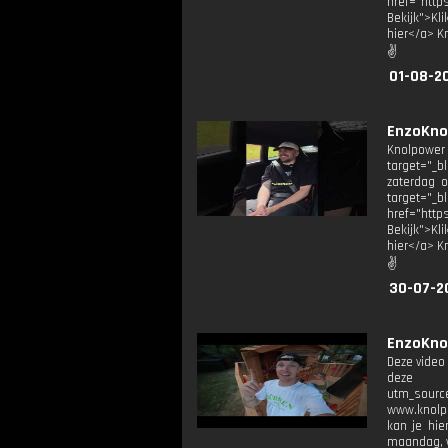
href="htt
Bekijk">Kl
hier</a> K
✌
01-08-2
EnzoKno
Knolpower 
target="_b
zaterdag 
target="_
href="htt
Bekijk">Kl
hier</a> K
✌
30-07-2
EnzoKno
Deze video
deze 
utm_sourc
www.knolpo
kan je hie
maandag, w