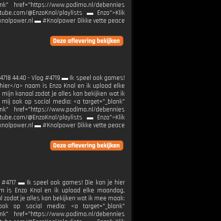
nk" href="https://www.podimo.nl/debennies
outube.com/@EnzoKnol/playlists ▬ Enzo">Klik
k@knolpower.nl ▬ #Knolpower Dikke vette peace
4718 44:40 - Vlog #4719 ▬ Ik speel ook games!
k hier</a> naam is Enzo Knol en ik upload elke
jn kanaal zodat je alles kan bekijken wat ik
 mij ook op social media: <a target="_blank"
nk" href="https://www.podimo.nl/debennies
outube.com/@EnzoKnol/playlists ▬ Enzo">Klik
k@knolpower.nl ▬ #Knolpower Dikke vette peace
 #4717 ▬ Ik speel ook games! Die kan je hier
aam is Enzo Knol en ik upload elke maandag,
 zodat je alles kan bekijken wat ik mee maak:
j ook op social media: <a target="_blank"
nk" href="https://www.podimo.nl/debennies