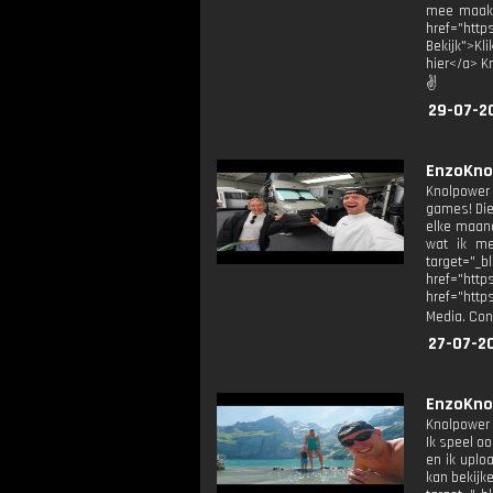
mee maak: 
href="htt
Bekijk">Kl
hier</a> K
✌
29-07-2
EnzoKno
Knolpower 
games! Die 
elke maand
wat ik me
target="
href="ht
href="http
Media. Con
27-07-2
EnzoKno
Knolpower 
Ik speel oo
en ik uplo
kan bekijk