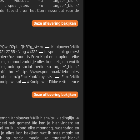
ennies Podcast: <a target="_blank"
afspeellijsten: <a target="_blank"
nder toezicht van het Commissariaat voor de
bMqYQwd92pUdQH8?g_st=iw ▬ Knolpower">Klik
4721 27:55 - Vlog #4722 ▬ Ik speel ook games!
k hier</a> naam is Enzo Knol en ik upload elke
jn kanaal zodat je alles kan bekijken wat ik
 mij ook op social media: <a target="_blank"
nk" href="https://www.podimo.nl/debennies
outube.com/@EnzoKnol/playlists ▬ Enzo">Klik
k@knolpower.nl ▬ #Knolpower Dikke vette peace
kemon Knolpower">Klik hier</a> kledinglijn ➜
peel ook games! Die kan je hier vinden: <a
 Knol en ik upload elke maandag, woensdag en
 je alles kan bekijken wat ik mee maak: <a
 ook op social media: <a target="_blank"