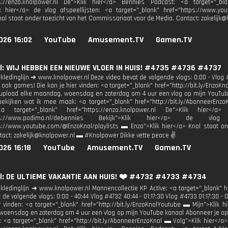
ps://enzo.knolpower.nl De">Klik hier</a> Bennies Podcast: <a target="_bla
ik hier</a> de vlog afspeellijsten: <a target="_blank" href="https://www.y
nol staat onder toezicht van het Commissariaat voor de Media. Contact: zakelij
026 16:02
YouTube
Amusement.TV
Gamen.TV
l: WIJ HEBBEN EEN NIEUWE VLOER IN HUIS! #4735 #4736 #4737
kledinglijn ➜ www.knolpower.nl Deze video bevat de volgende vlogs: 0:00 - Vlog #
 ook games! Die kan je hier vinden: <a target="_blank" href="http://bit.ly/EnzoK
 upload elke maandag, woensdag en zaterdag om 4 uur een vlog op mijn YouTube
bekijken wat ik mee maak: <a target="_blank" href="http://bit.ly/AbonneerEnzo
a target="_blank" href="https://enzo.knolpower.nl De">Klik hier</a
tps://www.podimo.nl/debennies Bekijk">Klik hier</a> de vlog 
s://www.youtube.com/@EnzoKnol/playlists ▬ Enzo">Klik hier</a> Knol staat o
tact: zakelijk@knolpower.nl ▬ #Knolpower Dikke vette peace ✌
026 16:18
YouTube
Amusement.TV
Gamen.TV
l: DE ULTIEME VAKANTIE AAN HUIS! ❤️ #4732 #4733 #4734
kledinglijn ➜ www.knolpower.nl Mannencollectie KP Active: <a target="_blank" h
 de volgende vlogs: 0:00 - 40:44 Vlog #4732 40:44 - 01:17:30 Vlog #4733 01:17:30 
r vinden: <a target="_blank" href="http://bit.ly/EnzoKnolYoutube ▬ Mijn">Klik 
oensdag en zaterdag om 4 uur een vlog op mijn YouTube kanaal Abonneer je op mi
<a target="_blank" href="http://bit.ly/AbonneerEnzoKnol ▬ Volg">Klik hier</a>