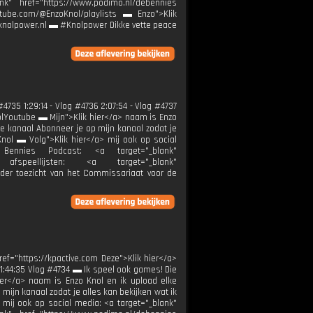
nk" href="https://www.podimo.nl/debennies
outube.com/@EnzoKnol/playlists ▬ Enzo">Klik
k@knolpower.nl ▬ #Knolpower Dikke vette peace
4735 1:29:14 - Vlog #4736 2:07:54 - Vlog #4737
nolYoutube ▬ Mijn">Klik hier</a> naam is Enzo
 kanaal Abonneer je op mijn kanaal zodat je
Knol ▬ Volg">Klik hier</a> mij ook op social
> Bennies Podcast: <a target="_blank"
afspeellijsten: <a target="_blank"
nder toezicht van het Commissariaat voor de
ref="https://kpactive.com Deze">Klik hier</a>
- 01:44:35 Vlog #4734 ▬ Ik speel ook games! Die
hier</a> naam is Enzo Knol en ik upload elke
jn kanaal zodat je alles kan bekijken wat ik
 mij ook op social media: <a target="_blank"