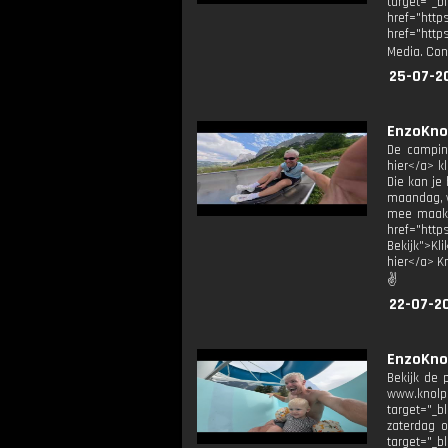
target="
href="ht
href="http
Media. Con
25-07-2
EnzoKnol
De campin
hier</a> k
Die kan je
maandag, w
mee maak: 
href="htt
Bekijk">Kl
hier</a> K
✌
22-07-20
EnzoKno
Bekijk de 
www.knolpo
target="_b
zaterdag 
target="_