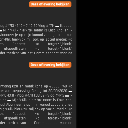
og #4713 45:10 - 01:10:20 Vlog #4714 ▬ Ik speel
▬ Mijn">Klik hier</a> naam is Enzo Knol en ik
onneer je op mijn kanaal zodat je alles kan
g">Klik hier</a> mij ook op social media: <a
ennies Podcast: <a target="_blank"
afspeellijsten: <a target="_blank"
nder toezicht van het Commissariaat voor de
, ontvang €20 en maak kans op €5000! *AD <a
</a> van toepassing. Geldig tot 30/09/2026 ▬
10 43:11 - Vlog #4711 1:03:02 - Vlog #4712 ▬ Ik
utube ▬ Mijn">Klik hier</a> naam is Enzo Knol
al Abonneer je op mijn kanaal zodat je alles
lg">Klik hier</a> mij ook op social media: <a
ennies Podcast: <a target="_blank"
afspeellijsten: <a target="_blank"
nder toezicht van het Commissariaat voor de