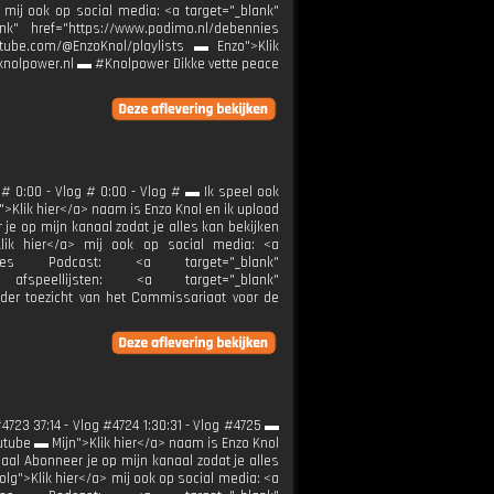
 mij ook op social media: <a target="_blank"
nk" href="https://www.podimo.nl/debennies
outube.com/@EnzoKnol/playlists ▬ Enzo">Klik
k@knolpower.nl ▬ #Knolpower Dikke vette peace
 # 0:00 - Vlog # 0:00 - Vlog # ▬ Ik speel ook
">Klik hier</a> naam is Enzo Knol en ik upload
e op mijn kanaal zodat je alles kan bekijken
Klik hier</a> mij ook op social media: <a
ennies Podcast: <a target="_blank"
afspeellijsten: <a target="_blank"
nder toezicht van het Commissariaat voor de
4723 37:14 - Vlog #4724 1:30:31 - Vlog #4725 ▬
outube ▬ Mijn">Klik hier</a> naam is Enzo Knol
al Abonneer je op mijn kanaal zodat je alles
lg">Klik hier</a> mij ook op social media: <a