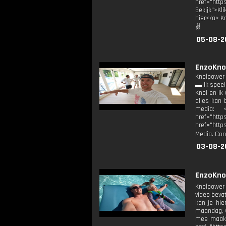
href="htt
Bekijk">Kl
hier</a> K
✌
05-08-2
EnzoKno
Knolpower 
▬ Ik speel
Knol en ik
alles kan 
media: <
href="ht
href="http
Media. Con
03-08-2
EnzoKno
Knolpower 
video bevat
kan je hie
maandag, w
mee maak: 