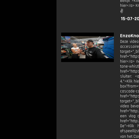
Bekijk">Kl
hier</a> K
✌
15-07-20
EnzoKno
Deze video
accessoires
target="_b
href="http
hier</a> n
tone-whi
href="http
sluiter: <
4.⁠">Klik 
box?from=s
cascade-c
href="http
target="_b
video beva
href="http
een vlog 
href="http
De">Klik 
afspeellij
van het Co