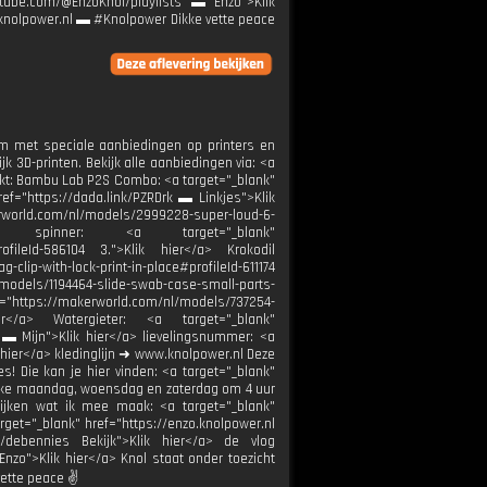
outube.com/@EnzoKnol/playlists ▬ Enzo">Klik
k@knolpower.nl ▬ #Knolpower Dikke vette peace
um met speciale aanbiedingen op printers en
jk 3D-printen. Bekijk alle aanbiedingen via: <a
uikt: Bambu Lab P2S Combo: <a target="_blank"
ef="https://dada.link/PZRDrk ▬ Linkjes">Klik
akerworld.com/nl/models/2999228-super-loud-6-
Fidget spinner: <a target="_blank"
rofileId-586104 3.⁠">Klik hier</a> ⁠Krokodil
lip-with-lock-print-in-place#profileId-611174
l/models/1194464-slide-swab-case-small-parts-
ref="https://makerworld.com/nl/models/737254-
hier</a> ⁠Watergieter: <a target="_blank"
 ▬ Mijn">Klik hier</a> lievelingsnummer: <a
ier</a> kledinglijn ➜ www.knolpower.nl Deze
! Die kan je hier vinden: <a target="_blank"
 elke maandag, woensdag en zaterdag om 4 uur
ijken wat ik mee maak: <a target="_blank"
rget="_blank" href="https://enzo.knolpower.nl
l/debennies Bekijk">Klik hier</a> de vlog
nzo">Klik hier</a> Knol staat onder toezicht
vette peace ✌