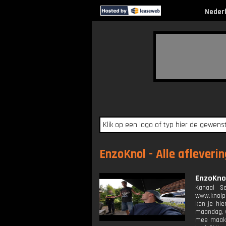
Neder
EnzoKnol - Alle afleveri
EnzoKno
Kanaal Se
www.knolpo
kan je hie
maandag, w
mee maak: 