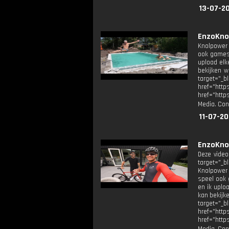
13-07-2
EnzoKno
Knolpower k
ook games!
upload elk
bekijken w
target="
href="ht
href="http
Media. Con
11-07-20
EnzoKno
Deze video
target="_b
Knolpower k
speel ook 
en ik uplo
kan bekijk
target="
href="ht
href="http