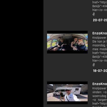
href="htt
Bekijk">Kl
hier</a> K
✌
20-07-20
EnzoKno
Knolpower 
Die kan je
maandag, w
mee maak: 
href="htt
Bekijk">Kl
hier</a> K
✌
18-07-2
EnzoKnol
Knolpower 
vinden: <a
woensdag e
<a target
href="htt