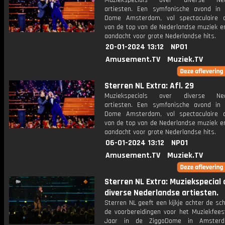
Muziekspecials over diverse Ned
artiesten. Een symfonische avond in
Dome Amsterdam, vol spectaculaire 
van de top van de Nederlandse muziek en
aandacht voor grote Nederlandse hits.
20-01-2024 13:12
NPO1
Amusement.TV
Muziek.TV
Sterren NL Extra: Afl. 29
Muziekspecials over diverse Ned
artiesten. Een symfonische avond in
Dome Amsterdam, vol spectaculaire 
van de top van de Nederlandse muziek en
aandacht voor grote Nederlandse hits.
06-01-2024 13:12
NPO1
Amusement.TV
Muziek.TV
Sterren NL Extra: Muziekspecial 
diverse Nederlandse artiesten.
Sterren NL geeft een kijkje achter de sc
de voorbereidingen voor het Muziekfees
Jaar in de ZiggoDome in Amster