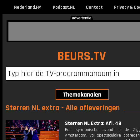
Nederland.FM
Podcast.NL
Contact
Privacy & Co
BEURS.TV
Sterren NL extra - Alle afleveringen
Sterren NL Extra: Afl. 49
Een symfonische avond in de Zi
Amsterdam, vol spectaculaire optrede