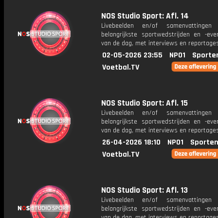
NOS Studio Sport: Afl. 14
Livebeelden en/of samenvattinge
belangrijkste sportwedstrijden en -ev
van de dag, met interviews en reportages
02-05-2026 23:55
NPO1
Sporte
Voetbal.TV
NOS Studio Sport: Afl. 15
Livebeelden en/of samenvattinge
belangrijkste sportwedstrijden en -ev
van de dag, met interviews en reportages
26-04-2026 18:10
NPO1
Sporten
Voetbal.TV
NOS Studio Sport: Afl. 13
Livebeelden en/of samenvattinge
belangrijkste sportwedstrijden en -ev
van de dag, met interviews en reportages