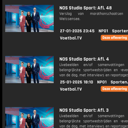
NOS Studio Sport: Afl. 48
Verslag van marathonschaatse
Weissensee.
27-01-2026 23:45
NPO1
Sporten
Voetbal.TV
NOS Studio Sport: Afl. 4
Livebeelden en/of samenvattinge
belangrijkste sportwedstrijden en -ev
van de dag, met interviews en reportages
25-01-2026 18:10
NPO1
Sporten
Voetbal.TV
NOS Studio Sport: Afl. 3
Livebeelden en/of samenvattinge
belangrijkste sportwedstrijden en -ev
van de dag, met interviews en reportages