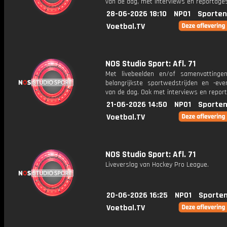
van de dag, met interviews en reportages
28-06-2026 18:10
NPO1
Sporten
Voetbal.TV
NOS Studio Sport: Afl. 71
Met livebeelden en/of samenvatting
belangrijkste sportwedstrijden en -ev
van de dag. Ook met interviews en repor
21-06-2026 14:50
NPO1
Sporten
Voetbal.TV
NOS Studio Sport: Afl. 71
Liveverslag van Hockey Pro League.
20-06-2026 16:25
NPO1
Sporten
Voetbal.TV