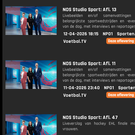
NOS Studio Sport: Afl. 13
Livebeelden en/of samenvattinge
belangrijkste sportwedstrijden en -ev
van de dag, met interviews en reportages
12-04-2026 18:15
NPO1
Sporten
Voetbal.TV
NOS Studio Sport: Afl. 11
Livebeelden en/of samenvattinge
belangrijkste sportwedstrijden en -ev
van de dag, met interviews en reportages
11-04-2026 23:40
NPO1
Sporten
Voetbal.TV
NOS Studio Sport: Afl. 47
Liveverslag van hockey EHL finale 
vrouwen.