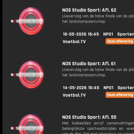
NOS Studio Sport: Afl. 62
Liveverslag van de halve finale van de pl
het landskampioenschap.
16-05-2026 16:45
NPO1
Sporten
Voetbal.TV
NOS Studio Sport: Afl. 61
Liveverslag van de halve finale van de pl
het landskampioenschap.
14-05-2026 16:45
NPO1
Sporte
Voetbal.TV
NOS Studio Sport: Afl. 55
Met livebeelden en/of samenvatting
belangrijkste sportwedstrijden en -ev