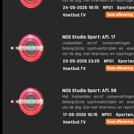
van de dag, met interviews en reportages
24-05-2026 18:15
NPO1
Sporten
Voetbal.TV
NOS Studio Sport: Afl. 17
Livebeelden en/of samenvattinge
belangrijkste sportwedstrijden en -ev
van de dag, met interviews en reportages
23-05-2026 23:25
NPO1
Sporte
Voetbal.TV
NOS Studio Sport: Afl. 58
Met livebeelden en/of samenvatting
belangrijkste sportwedstrijden en -ev
van de dag. Ook met interviews en repor
17-05-2026 16:15
NPO1
Sporten
Voetbal.TV