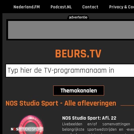
Nederland.FM
Podcast.NL
Contact
Privacy & Co
BEURS.TV
NOS Studio Sport - Alle afleveringen
NOS Studio Sport: Afl. 22
Livebeelden en/of samenvattinge
belangrijkste sportwedstrijden en -ev