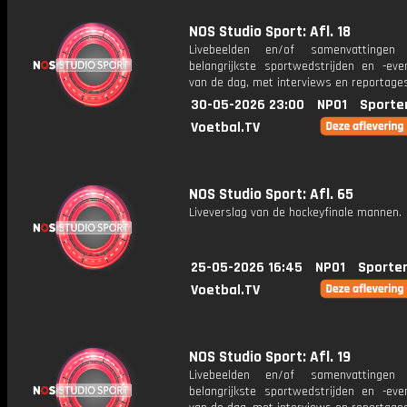
NOS Studio Sport: Afl. 18
Livebeelden en/of samenvattinge
belangrijkste sportwedstrijden en -ev
van de dag, met interviews en reportages
30-05-2026 23:00
NPO1
Sporte
Voetbal.TV
NOS Studio Sport: Afl. 65
Liveverslag van de hockeyfinale mannen.
25-05-2026 16:45
NPO1
Sporte
Voetbal.TV
NOS Studio Sport: Afl. 19
Livebeelden en/of samenvattinge
belangrijkste sportwedstrijden en -ev