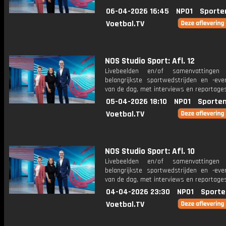
06-04-2026 16:45
NPO1
Sporte
Voetbal.TV
NOS Studio Sport: Afl. 12
Livebeelden en/of samenvattinge
belangrijkste sportwedstrijden en -ev
van de dag, met interviews en reportages
05-04-2026 18:10
NPO1
Sporten
Voetbal.TV
NOS Studio Sport: Afl. 10
Livebeelden en/of samenvattinge
belangrijkste sportwedstrijden en -ev
van de dag, met interviews en reportages
04-04-2026 23:30
NPO1
Sporte
Voetbal.TV