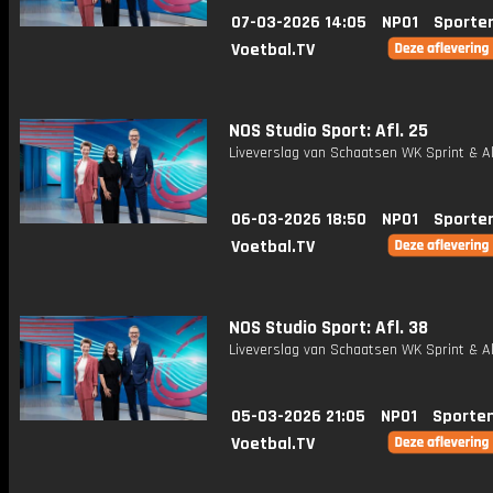
07-03-2026 14:05
NPO1
Sporte
Voetbal.TV
NOS Studio Sport: Afl. 25
Liveverslag van Schaatsen WK Sprint & Al
06-03-2026 18:50
NPO1
Sporte
Voetbal.TV
NOS Studio Sport: Afl. 38
Liveverslag van Schaatsen WK Sprint & Al
05-03-2026 21:05
NPO1
Sporte
Voetbal.TV