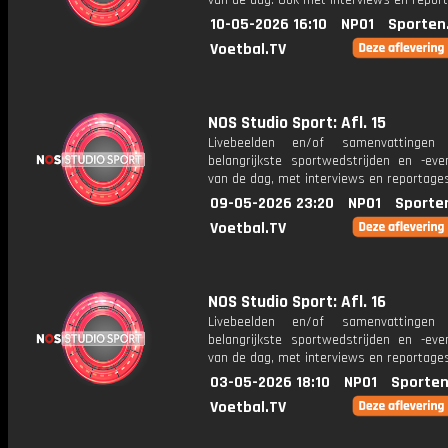
van de dag. Ook met interviews en repor
10-05-2026 16:10
NPO1
Sporten
Voetbal.TV
NOS Studio Sport: Afl. 15
Livebeelden en/of samenvattinge
belangrijkste sportwedstrijden en -ev
van de dag, met interviews en reportages
09-05-2026 23:20
NPO1
Sporte
Voetbal.TV
NOS Studio Sport: Afl. 16
Livebeelden en/of samenvattinge
belangrijkste sportwedstrijden en -ev
van de dag, met interviews en reportages
03-05-2026 18:10
NPO1
Sporten
Voetbal.TV