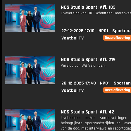
NOS Studio Sport: Afl. 183
Liveverslag van OKT Schaatsen Heerenvee
27-12-2025 17:10
NPO1
Sporten.
Voetbal.TV
NOS Studio Sport: Afl. 219
Verslag van WB Veldrijden.
26-12-2025 17:40
NPO1
Sporten
Voetbal.TV
NOS Studio Sport: Afl. 42
Livebeelden en/of samenvattinge
belangrijkste sportwedstrijden en -ev
van de dag, met interviews en reportages