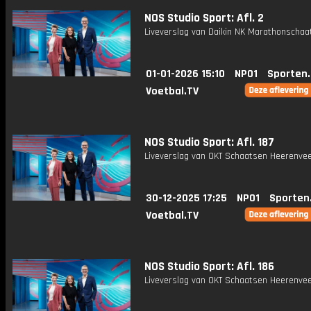
NOS Studio Sport: Afl. 2
Liveverslag van Daikin NK Marathonschaa
01-01-2026 15:10
NPO1
Sporten
Voetbal.TV
NOS Studio Sport: Afl. 187
Liveverslag van OKT Schaatsen Heerenvee
30-12-2025 17:25
NPO1
Sporten
Voetbal.TV
NOS Studio Sport: Afl. 186
Liveverslag van OKT Schaatsen Heerenvee