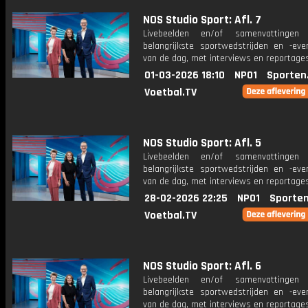
NOS Studio Sport: Afl. 7
Livebeelden en/of samenvattinge
belangrijkste sportwedstrijden en -ev
van de dag, met interviews en reportages
01-03-2026 18:10
NPO1
Sporten
Voetbal.TV
NOS Studio Sport: Afl. 5
Livebeelden en/of samenvattinge
belangrijkste sportwedstrijden en -ev
van de dag, met interviews en reportages
28-02-2026 22:25
NPO1
Sporten
Voetbal.TV
NOS Studio Sport: Afl. 6
Livebeelden en/of samenvattinge
belangrijkste sportwedstrijden en -ev
van de dag, met interviews en reportages