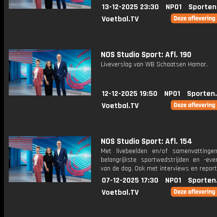
13-12-2025 23:30
NPO1
Sporten
Voetbal.TV
NOS Studio Sport: Afl. 190
Liveverslag van WB Schaatsen Hamar.
12-12-2025 19:50
NPO1
Sporten
Voetbal.TV
NOS Studio Sport: Afl. 154
Met livebeelden en/of samenvatting
belangrijkste sportwedstrijden en -ev
van de dag. Ook met interviews en repor
07-12-2025 17:30
NPO1
Sporten
Voetbal.TV