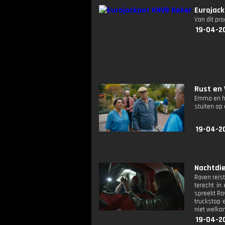
Eurojack
Van dit pr
19-04-2
Rust en 
Emma en ha
stuiten op
19-04-2
Nachtdie
Raven reis
terecht in
spreekt Ra
truckstop e
niet welkom
19-04-2