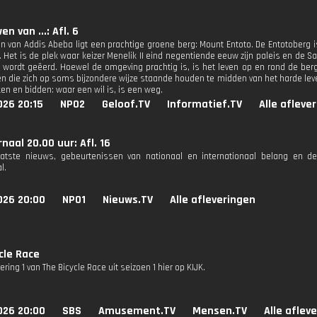
n van ...: Afl. 6
n van Addis Abeba ligt een prachtige groene berg: Mount Entoto. De Entotoberg 
t. Het is de plek waar keizer Menelik II eind negentiende eeuw zijn paleis en de
 wordt geëerd. Hoewel de omgeving prachtig is, is het leven op en rond de berg
en die zich op soms bijzondere wijze staande houden te midden van het harde lev
en en bidden: waar een wil is, is een weg.
026 20:15
NPO2
Geloof.TV
Informatief.TV
Alle afleve
naal 20.00 uur: Afl. 16
aatste nieuws, gebeurtenissen van nationaal en internationaal belang en d
l.
026 20:00
NPO1
Nieuws.TV
Alle afleveringen
cle Race
vering 1 van The Bicycle Race uit seizoen 1 hier op KIJK.
026 20:00
SBS
Amusement.TV
Mensen.TV
Alle aflev