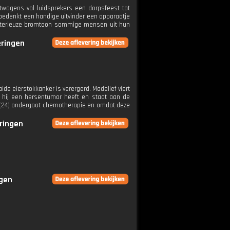
chtwagens vol luidsprekers een dorpsfeest tot
bedenkt een handige uitvinder een apparaatje
ysterieuze bromtoon sommige mensen uit hun
eringen
de eierstokkanker is verergerd. Madelief viert
t hij een hersentumor heeft en staat aan de
o (24) ondergaat chemotherapie en omdat deze
eringen
ngen