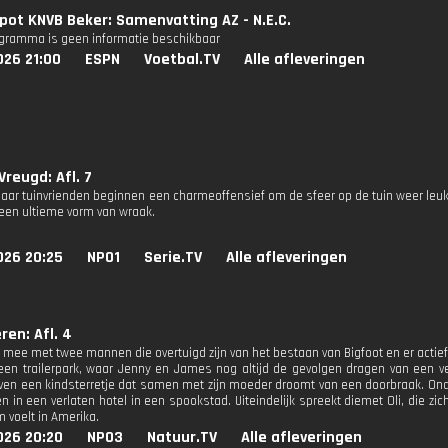
pot KNVB Beker: Samenvatting AZ - N.E.C.
ogramma is geen informatie beschikbaar
026 21:00
ESPN
Voetbal.TV
Alle afleveringen
Vreugd: Afl. 7
ar tuinvrienden beginnen een charmeoffensief om de sfeer op de tuin weer leuk
 een ultieme vorm van wraak.
026 20:25
NPO1
Serie.TV
Alle afleveringen
ren: Afl. 4
t mee met twee mannen die overtuigd zijn van het bestaan van Bigfoot en er actief
 een trailerpark, waar Jenny en James nog altijd de gevolgen dragen van een 
ven een kindsterretje dat samen met zijn moeder droomt van een doorbraak. Ond
n in een verlaten hotel in een spookstad. Uiteindelijk spreekt diemet Oli, die zich
 voelt in Amerika.
026 20:20
NPO3
Natuur.TV
Alle afleveringen