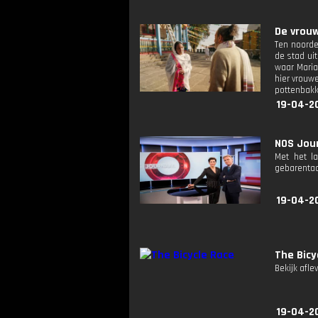
De vrouwe
Ten noorde
de stad ui
waar Maria
hier vrouw
pottenbakk
19-04-2
NOS Jour
Met het l
gebarentaa
19-04-2
The Bicy
Bekijk afle
19-04-2