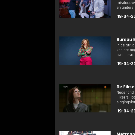
misdaadver
en andere 
19-04-2
Bureau B
In de stri
kan dat no
over de vra
19-04-2
De Fikser
Nederland 
Fiksers l
slagingska
19-04-20
Metropoli