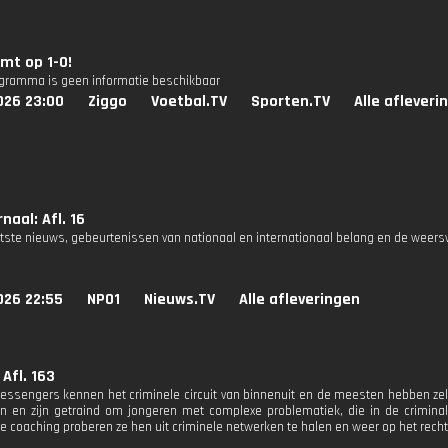
mt op 1-0!
ogramma is geen informatie beschikbaar
026 23:00
Ziggo
Voetbal.TV
Sporten.TV
Alle afleveri
naal: Afl. 16
atste nieuws, gebeurtenissen van nationaal en internationaal belang en de weers
026 22:55
NPO1
Nieuws.TV
Alle afleveringen
 Afl. 163
essengers kennen het criminele circuit van binnenuit en de meesten hebben zelf
en en zijn getraind om jongeren met complexe problematiek, die in de criminali
e coaching proberen ze hen uit criminele netwerken te halen en weer op het rechte