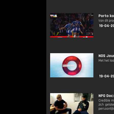
Porto ko
Van dit pr
19-04-2
NOS Jour
Met het la
19-04-2
NPO Doc:
Credible m
zich gelat
persoonlijk