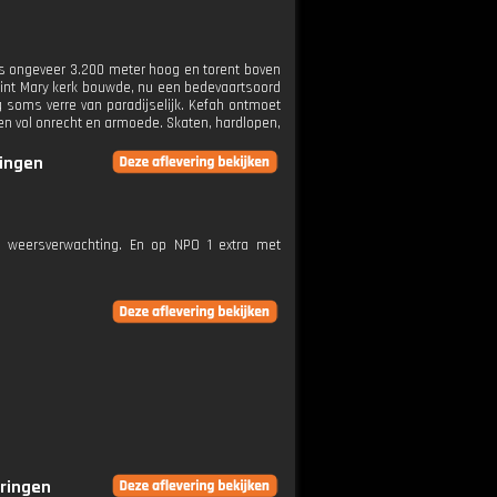
is ongeveer 3.200 meter hoog en torent boven
 Saint Mary kerk bouwde, nu een bedevaartsoord
 soms verre van paradijselijk. Kefah ontmoet
en vol onrecht en armoede. Skaten, hardlopen,
ringen
e weersverwachting. En op NPO 1 extra met
eringen