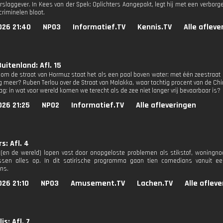
slaggever. In Kees van der Spek: Oplichters Aangepakt, legt hij met een verborg
criminelen bloot.
026 21:40
NPO3
Informatief.TV
Kennis.TV
Alle afleve
uitenland: Afl. 15
jd om de straat van Hormuz staat het als een paal boven water: met één zeestraat
g meer? Ruben Terlou over de Straat van Malakka, waar tachtig procent van de Ch
ag: in wat voor wereld komen we terecht als de zee niet langer vrij bevaarbaar is?
026 21:25
NPO2
Informatief.TV
Alle afleveringen
s: Afl. 4
(en de wereld) lopen vast door onopgeloste problemen als stikstof, woningnood
ossen alles op. In dit satirische programma gaan tien comedians vanuit 
ns.
26 21:10
NPO3
Amusement.TV
Lachen.TV
Alle aflev
s: Afl. 7