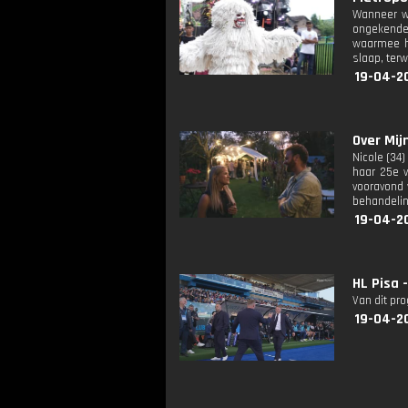
Wanneer wo
ongekende 
waarmee hi
slaap, terw
19-04-2
Over Mijn 
Nicole (34)
haar 25e v
vooravond 
behandeling
19-04-2
HL Pisa 
Van dit pr
19-04-2