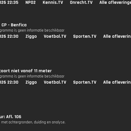
026 22:35
NPO2
Kennis.TV
Onrecht.TV
Alle aflevering
 CP - Benfica
ogramma is geen informatie beschikbaar
026 22:30
Ziggo
Voetbal.TV
Sporten.TV
Alle afleveri
coort niet vanaf 11 meter
ogramma is geen informatie beschikbaar
026 22:30
Ziggo
Voetbal.TV
Sporten.TV
Alle afleveri
r: Afl. 106
 met achtergronden, duiding en analyse.