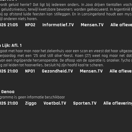
rdt geluid herrie? Dat ligt bij iedereen anders. In Java drijven tientallen vra
geluidsniveaus, terwijl kwetsbare bewoners worden geëvacueerd. In Argentinië 
j op afstand luide feesten kan stilleggen. En in Lansingerland houdt een m
ijl anderen niets horen.
026 21:05
NPO2
Informatief.TV
Mensen.TV
Alle aflev
Lijk: Afl. 1
 gaat met haar man naar het ziekenhuis voor een scan en vreest dat haar uitgezaai
erjaardag met een '25 and still alive'-feest. Koen (27) weet nog maar net da
van een ingrijpende hersenoperatie. De afloop van de operatie is onzeker. Tych
 zal leiden tot haarverlies, besluit hij zijn hoofd kaal te scheren.
026 21:00
NPO1
Gezondheid.TV
Mensen.TV
Alle aflev
- Genoa
ogramma is geen informatie beschikbaar
026 21:00
Ziggo
Voetbal.TV
Sporten.TV
Alle afleveri