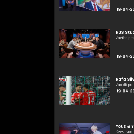
19-04-2
NOS Stud
Voetbalpro
19-04-2
Rafa Sil
Van dit pr
19-04-2
Yous & Ya
Kees van 