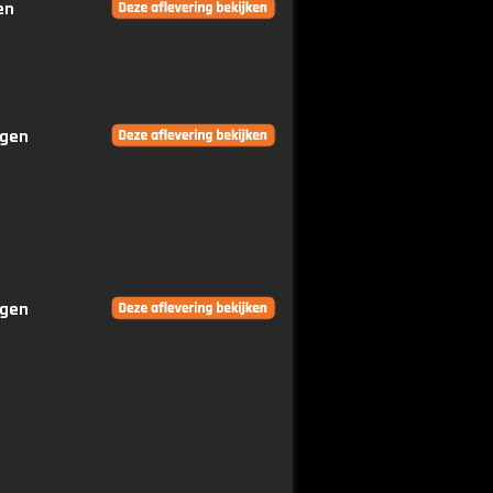
en
ngen
ngen