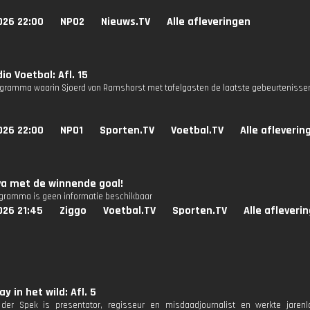
026 22:00
NPO2
Nieuws.TV
Alle afleveringen
io Voetbal: Afl. 15
gramma waarin Sjoerd van Ramshorst met tafelgasten de laatste gebeurtenissen
026 22:00
NPO1
Sporten.TV
Voetbal.TV
Alle afleverin
va met de winnende goal!
ogramma is geen informatie beschikbaar
026 21:45
Ziggo
Voetbal.TV
Sporten.TV
Alle afleveri
y in het wild: Afl. 5
der Spek is presentator, regisseur en misdaadjournalist en werkte jaren