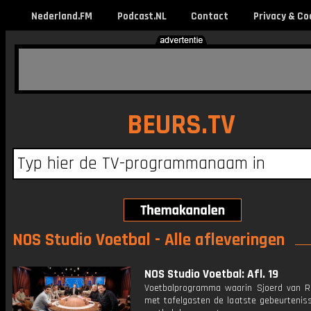
Nederland.FM
Podcast.NL
Contact
Privacy & Co
BEURS.TV
NOS Studio Voetbal - Alle afleveringen
NOS Studio Voetbal: Afl. 19
Voetbalprogramma waarin Sjoerd van 
met tafelgasten de laatste gebeurteniss