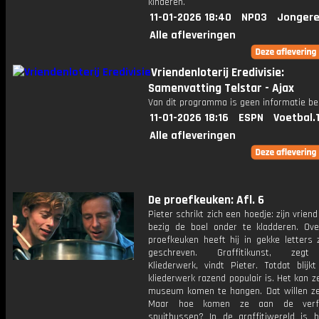
kinderen.
11-01-2026 18:40
NPO3
Jongere
Alle afleveringen
Vriendenloterij Eredivisie:
Samenvatting Telstar - Ajax
Van dit programma is geen informatie be
11-01-2026 18:16
ESPN
Voetbal.
Alle afleveringen
De proefkeuken: Afl. 6
Pieter schrikt zich een hoedje: zijn vriend
bezig de boel onder te kladderen. Ove
proefkeuken heeft hij in gekke letters 
geschreven. Graffitikunst, zegt
Kliederwerk, vindt Pieter. Totdat blijk
kliederwerk razend populair is. Het kan ze
museum komen te hangen. Dat willen ze
Maar hoe komen ze aan de ver
spuitbussen? In de graffitiwereld is 