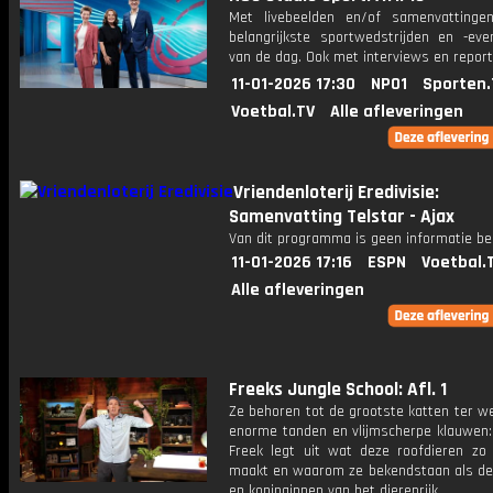
Met livebeelden en/of samenvatting
belangrijkste sportwedstrijden en -ev
van de dag. Ook met interviews en repor
11-01-2026 17:30
NPO1
Sporten.
Voetbal.TV
Alle afleveringen
Vriendenloterij Eredivisie:
Samenvatting Telstar - Ajax
Van dit programma is geen informatie be
11-01-2026 17:16
ESPN
Voetbal.
Alle afleveringen
Freeks Jungle School: Afl. 1
Ze behoren tot de grootste katten ter w
enorme tanden en vlijmscherpe klauwen:
Freek legt uit wat deze roofdieren zo g
maakt en waarom ze bekendstaan als de
en koninginnen van het dierenrijk.