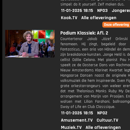
simpel: do it yourself. Zelf maken dus.
11-01-2026 18:15
NPO3
Jongere
Kook.TV
Alle afleveringen
Podium Klassiek: Afl. 2
Countertenor Jakob Józef Orlinsk
fenomeen. Hij zingt, begeleid door
Fantasticus, een aria van Händel én dem
zijn breakdance-kunsten. Jonge Held is de
cellist Odilie Celano. Met pianist Pau 
speelt ze de Oosterse Dans van Rachman
Nieuw Amsterdams Klarinet Kwartet leg
Hongaarse Dansen naast de originele 
volksmuziek die hem inspireerde. Sven Fi
grote orkestarrangeurs van weleer ere
dat met Thelonious Monks Ruby My De
arrangement van Marijn van Prooijen. E
walsen met Lilian Farahani, ballroomg
Sway of Life en Club Classsique.
11-01-2026 18:15
NPO2
Amusement.TV
Cultuur.TV
Muziek.TV
Alle afleveringen