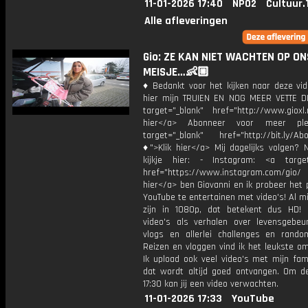
11-01-2026 17:40
NPO2
Cultuur.
Alle afleveringen
Gio: ZE KAN NIET WACHTEN OP ON
MEISJE…👶🏼
♦ Bedankt voor het kijken naar deze vid
hier mijn TRUIEN EN NOG MEER VETTE D
target="_blank" href="http://www.gioxl.
hier</a> Abonneer voor meer ple
target="_blank" href="http://bit.ly/Ab
♦">Klik hier</a> Mij dagelijks volgen?
kijkje hier: - Instagram: <a target
href="https://www.instagram.com/gio/
hier</a> ben Giovanni en ik probeer het 
YouTube te entertainen met video's! Al mi
zijn in 1080p, dat betekent dus HD! 
video's als verhalen over levensgebeur
vlogs en allerlei challenges en rando
Reizen en vloggen vind ik het leukste o
Ik upload ook veel video's met mijn fam
dat wordt altijd goed ontvangen. Om 
17:30 kan jij een video verwachten.
11-01-2026 17:33
YouTube