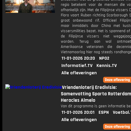
regio betekent voor de mensen die v
afhankelijk zijn. Met de Filipijnse vissers
Floro vaart Ruben richting Scarborough 
groot onbewoond rif. Officieel Filipijn
maar inmiddels door China met kust
vissersmilities bezet. Het is spannend o
de Filipijnse vissers niet weggejaa
worden. Terug aan wal ontmoe
Amerikaanse veteranen die decenn
Vietnamoorlog hier nog steeds rondhang
11-01-2026 20:20
NPO2
Informatief.TV
Kennis.TV
Alle afleveringen
Vriendenloterij Eredivisie:
Samenvatting Sparta Rotterdam
Heracles Almelo
Van dit programma is geen informatie be
11-01-2026 20:01
ESPN
Voetbal.
Alle afleveringen