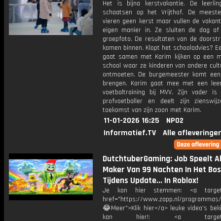
Het is bijna kerstvakantie. De leerli
schaatsen op het Vrijthof. De meeste
vieren geen kerst maar vullen de vakant
eigen manier in. Ze sluiten de dag a
groepfoto. De resultaten van de doorst
komen binnen. Klopt het schooladvies? Ee
gaat samen met Karim kijken op een m
school waar ze kinderen van andere cult
ontmoeten. De burgemeester komt een
brengen. Karim gaat mee met een leer
voetbaltraining bij MVV. Zijn vader is 
profvoetballer en deelt zijn zienswi
toekomst van zijn zoon met Karim.
11-01-2026 16:25
NPO2
Informatief.TV
Alle afleveringe
DutchtuberGaming: Job Speelt A
Maker Van 99 Nachten In Het Bos
Tijdens Update... In Roblox!
Je kan hier stemmen: <a target=
href="https://www.zapp.nl/programma
😂Meer">Klik hier</a> leuke video's bek
kan hier!: <a target="_