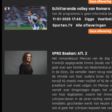
Schitterende volley van Romero
Van dit programma is geen informatie be
11-01-2026 17:46
Ziggo
Voetbal
Sporten.TV
Alle afleveringen
VPRO Boeken: Afl. 2
Het romandebuut Mensen van de dag 
Frankrijk opgegroeide Emma Doude van T
gaat over een familie van Nederlandse p
in de Elzas. De verteller keert terug na
de intrede van haar oudere broer bij 
terwijl hij steeds meer twijfelt of hij de 
predikant wel moet volgen. En Mensje v
vertelt over Omgeslagen dagen, het vi
van haar dagboeken, waarin het imme
schrijversleven in de jaren tachtig centr
Inmiddels gescheiden werkt Van Keulen s
ook al gaat het schrijven bepaald niet van