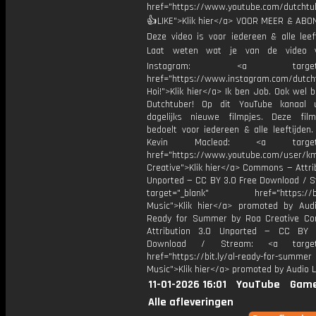
href="https://www.youtube.com/dutcht
👍LIKE">Klik hier</a> VOOR MEER & ABO
Deze video is voor iedereen & alle leef
Laat weten wat je van de video v
Instagram: <a target="_
href="https://www.instagram.com/dutch
Hoi!">Klik hier</a> Ik ben Job. Ook wel 
Dutchtuber! Op dit YouTube kanaal 
dagelijks nieuwe filmpjes. Deze film
bedoelt voor iedereen & alle leeftijden
Kevin Macleod: <a target="
href="https://www.youtube.com/user/k
Creative">Klik hier</a> Commons — Attri
Unported — CC BY 3.0 Free Download / S
target="_blank" href="https://bit.
Music">Klik hier</a> promoted by Audi
Ready for Summer by Roa Creative C
Attribution 3.0 Unported — CC BY 
Download / Stream: <a target="
href="https://bit.ly/al-ready-for-summer
Music">Klik hier</a> promoted by Audio L
11-01-2026 16:01
YouTube
Game
Alle afleveringen