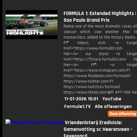
FORMULA 1: Extended Highlights |
Sao Paulo Grand Prix
Relive one of the most dramatic races o
season which saw another Max Ve
masterclass added to the history books.
F1® videos, visit: <a target="
href="https://www.Formula1.com Vis
hier</a> our store: <a target=
href="https://f1store.formula1.com/ Fol
hier</a> F1®: <a target="_
href="https://www.instagram.com/F1
https://www.facebook.com/Formula1/
https://www.twitter.com/F1
https://www.twitch.tv/formula1
https://www.tiktok.com/@f1 #F1">Klik hi
11-01-2026 15:01
YouTube
Formule1.TV
Alle afleveringen
Vriendenloterij Eredivisie:
Samenvatting sc Heerenveen -
Feyenoord