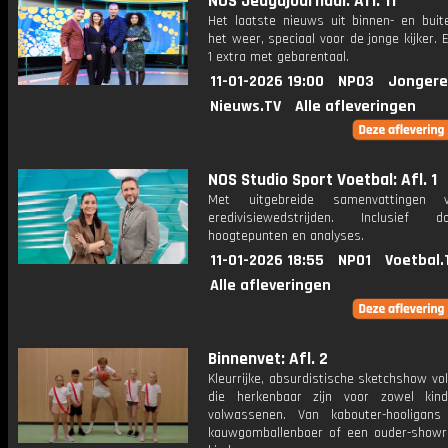
NOS Jeugdjournaal: Afl. 11
Het laatste nieuws uit binnen- en buit
het weer, speciaal voor de jonge kijker.
1 extra met gebarentaal.
11-01-2026 19:00
NPO3
Jongere
Nieuws.TV
Alle afleveringen
NOS Studio Sport Voetbal: Afl. 1
Met uitgebreide samenvattingen 
eredivisiewedstrijden. Inclusief do
hoogtepunten en analyses.
11-01-2026 18:55
NPO1
Voetbal.
Alle afleveringen
Binnenvet: Afl. 2
Kleurrijke, absurdistische sketchshow vol
die herkenbaar zijn voor zowel kin
volwassenen. Van kabouter-hooligan
kauwgomballenboer of een ouder-show