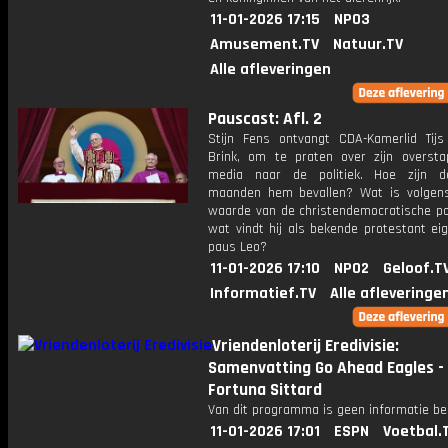
11-01-2026 17:15
NPO3
Amusement.TV
Natuur.TV
Alle afleveringen
Pauscast: Afl. 2
Stijn Fens ontvangt CDA-Kamerlid Tij
Brink, om te praten over zijn overst
media naar de politiek. Hoe zijn d
maanden hem bevallen? Wat is volge
waarde van de christendemocratische pol
wat vindt hij als bekende protestant eig
paus Leo?
11-01-2026 17:10
NPO2
Geloof.T
Informatief.TV
Alle afleveringe
Vriendenloterij Eredivisie:
Samenvatting Go Ahead Eagles -
Fortuna Sittard
Van dit programma is geen informatie be
11-01-2026 17:01
ESPN
Voetbal.