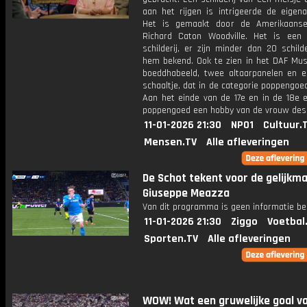
aan het rijgen is intrigeerde de eigena
Het is gemaakt door de Amerikaanse
Richard Caton Woodville. Het is een
schilderij, er zijn minder dan 20 schild
hem bekend. Ook te zien in het DAF Mu
boeddhabeeld, twee altaarpanelen en e
schaaltje, dat in de categorie poppengoe
Aan het einde van de 17e en in de 18e
poppengoed een hobby van de vrouw des 
11-01-2026 21:30
NPO1
Cultuur.
Mensen.TV
Alle afleveringen
De Schot tekent voor de gelijkma
Giuseppe Meazza
Van dit programma is geen informatie be
11-01-2026 21:30
Ziggo
Voetbal
Sporten.TV
Alle afleveringen
WOW! Wat een gruwelijke goal v