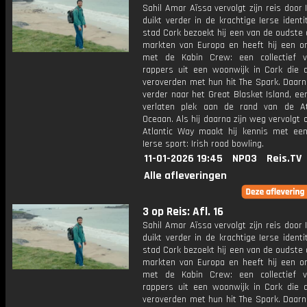
Sahil Amar Aïssa vervolgt zijn reis door 
duikt verder in de krachtige Ierse identit
stad Cork bezoekt hij een van de oudste
markten van Europa en heeft hij een o
met de Kabin Crew: een collectief 
rappers uit een woonwijk in Cork die 
veroverden met hun hit The Spark. Daarna
verder naar het Great Blasket Island, ee
verlaten plek aan de rand van de At
Oceaan. Als hij daarna zijn weg vervolgt 
Atlantic Way maakt hij kennis met ee
Ierse sport: Irish road bowling.
11-01-2026 19:45
NPO3
Reis.TV
Alle afleveringen
3 op Reis: Afl. 16
Sahil Amar Aïssa vervolgt zijn reis door 
duikt verder in de krachtige Ierse identit
stad Cork bezoekt hij een van de oudste
markten van Europa en heeft hij een o
met de Kabin Crew: een collectief 
rappers uit een woonwijk in Cork die 
veroverden met hun hit The Spark. Daarna