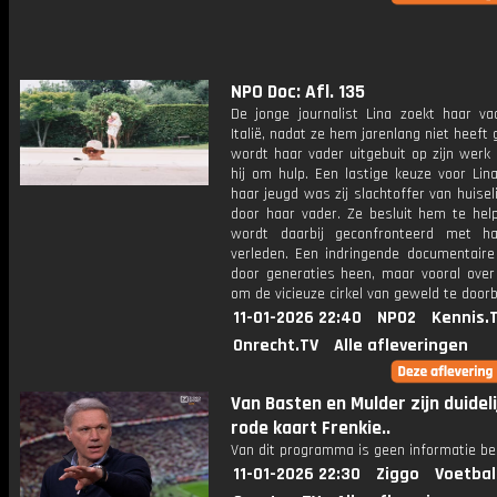
NPO Doc: Afl. 135
De jonge journalist Lina zoekt haar va
Italië, nadat ze hem jarenlang niet heeft 
wordt haar vader uitgebuit op zijn werk
hij om hulp. Een lastige keuze voor Lin
haar jeugd was zij slachtoffer van huisel
door haar vader. Ze besluit hem te hel
wordt daarbij geconfronteerd met h
verleden. Een indringende documentaire 
door generaties heen, maar vooral ove
om de vicieuze cirkel van geweld te door
11-01-2026 22:40
NPO2
Kennis.
Onrecht.TV
Alle afleveringen
Van Basten en Mulder zijn duideli
rode kaart Frenkie..
Van dit programma is geen informatie be
11-01-2026 22:30
Ziggo
Voetbal