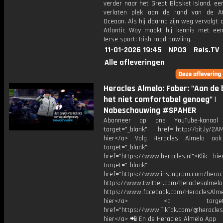
verder naar het Great Blasket Island, ee
verlaten plek aan de rand van de At
Oceaan. Als hij daarna zijn weg vervolgt 
Atlantic Way maakt hij kennis met ee
Ierse sport: Irish road bowling.
11-01-2026 19:45
NPO3
Reis.TV
Alle afleveringen
Heracles Almelo: Faber: "Aan de 
het niet comfortabel genoeg" |
Nabeschouwing #SPAHER
Abonneer op ons YouTube-kanaal
target="_blank" href="http://bit.ly/2AM
hier</a> Volg Heracles Almelo oo
target="_blank"
href="https://www.heracles.nl">Klik hi
target="_blank"
href="https://www.instagram.com/herac
https://www.twitter.com/heraclesalmelo
https://www.facebook.com/HeraclesAlmel
hier</a> <a target="_
href="https://www.TikTok.com/@heracles
hier</a> 📲 En de Heracles Almelo App