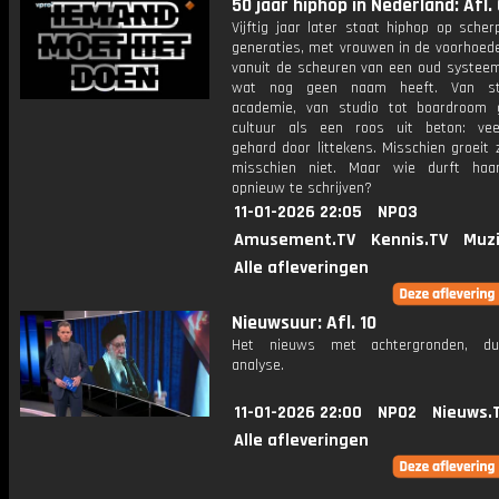
50 jaar hiphop in Nederland: Afl. 
Vijftig jaar later staat hiphop op sche
generaties, met vrouwen in de voorhoed
vanuit de scheuren van een oud systeem
wat nog geen naam heeft. Van st
academie, van studio tot boardroom 
cultuur als een roos uit beton: veer
gehard door littekens. Misschien groeit 
misschien niet. Maar wie durft haa
opnieuw te schrijven?
11-01-2026 22:05
NPO3
Amusement.TV
Kennis.TV
Muzi
Alle afleveringen
Nieuwsuur: Afl. 10
Het nieuws met achtergronden, du
analyse.
11-01-2026 22:00
NPO2
Nieuws.
Alle afleveringen