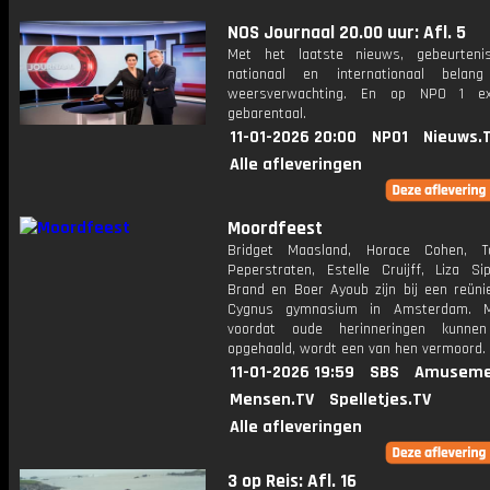
NOS Journaal 20.00 uur: Afl. 5
Met het laatste nieuws, gebeurteni
nationaal en internationaal bela
weersverwachting. En op NPO 1 e
gebarentaal.
11-01-2026 20:00
NPO1
Nieuws.
Alle afleveringen
Moordfeest
Bridget Maasland, Horace Cohen, T
Peperstraten, Estelle Cruijff, Liza Sip
Brand en Boer Ayoub zijn bij een reüni
Cygnus gymnasium in Amsterdam. 
voordat oude herinneringen kunne
opgehaald, wordt een van hen vermoord.
11-01-2026 19:59
SBS
Amuseme
Mensen.TV
Spelletjes.TV
Alle afleveringen
3 op Reis: Afl. 16