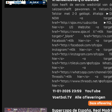
Ajax heeft de eerste wedstrijd van 
seizoenshelft gewonnen. In Velsen-
Telstar met 2-3 geklopt. #telaja ►
NOW <a target="_b
href="http://ajax.ms/subscribe ►FOL
hier</a> US Website: <a target=
href="https://www.ajax.nl X:">Klik hi
target="_blank" href="https://x.co
Facebook:">Klik hier</a> <a target
href="http://facebook.com/afcajax
Instagram:">Klik hier</a> <a target
href="http://instagram.com/afcajax TikT
hier</a> <a target="_
href="http://tiktok.com/@afcajax WhatsA
hier</a> <a target="_
href="https://whatsapp.com/channel/
Threads:">Klik hier</a> <a target=
href="https://www.threads.net/@afcajax
hier</a>
11-01-2026 23:59
YouTube
Voetbal.TV
Alle afleveringen
Supercopa de España, Real Madri