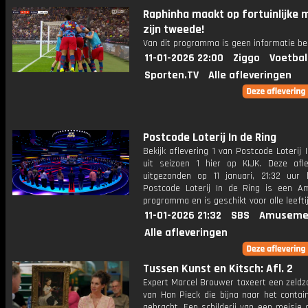
Raphinha maakt op fortuinlijke 
zijn tweede!
Van dit programma is geen informatie be
11-01-2026 22:00
Ziggo
Voetbal
Sporten.TV
Alle afleveringen
Postcode Loterij In de Ring
Bekijk aflevering 1 van Postcode Loterij 
uit seizoen 1 hier op KIJK. Deze afle
uitgezonden op 11 januari, 21:32 uur 
Postcode Loterij In de Ring is een 
programma en is geschikt voor alle leefti
11-01-2026 21:32
SBS
Amuseme
Alle afleveringen
Tussen Kunst en Kitsch: Afl. 2
Expert Marcel Brouwer taxeert een zeldz
van Han Pieck die bijna naar het contai
gebracht. Een schilderij van een meisje 