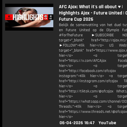
AFC Ajax: What it's all about ♥️ |
Highlights Ajax - Future United |
Future Cup 2026
Bekijk de samenvatting van het duel tu
en Future United op de Olympia Fut
#ForTheFuture ►SUBSCRIBE 
target="_blank" href="http://ajax.ms/
►FOLLOW">Klik hier</a> US Webs
target="_blank" href="https://www.ajax.n
hier</a> <a target="_
href="https://x.com/AFCAjax Facebo
hier</a> <a target="_
href="http://facebook.com/afcajax
Instagram:">Klik hier</a> <a target
href="http://instagram.com/afcajax TikT
hier</a> <a target="_
href="http://tiktok.com/@afcajax WhatsA
hier</a> <a target="_
href="https://whatsapp.com/channel/
Threads:">Klik hier</a> <a target=
href="https://www.threads.net/@afcajax
hier</a>
06-04-2026 16:47
YouTube