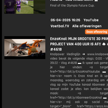
Final of the Olympia Future Cup.
06-04-2026 16:26
YouTube
Voetbal.TV
Alle afleveringen
EnzoKnol: MIJN GROOTSTE 3D PRI
PROJECT VAN 400 UUR IS AF!! 🔥
#4618
Knolpower kledinglijn ➜ www.knolpowe
video bevat de volgende vlogs: 0:00 - V
39:22 - Vlog #4618 ▬ Ik speel ook games
je hier vinden: <a target="
href="http://bit.ly/EnzoKnolYoutube ▬ M
hier</a> naam is Enzo Knol en ik up
maandag, woensdag en zaterdag om 4
vlog op mijn YouTube kanaal Abonneer j
kanaal zodat je alles kan bekijken w
maak: <a target="_b
href="http://bit.ly/AbonneerEnzoKnol ▬ 
hier</a> mij ook op social me
target="_blank" href="https://enzo.kno