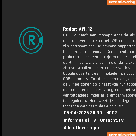
Radar: Afl. 12
De FIFA heeft een monopoliepositie als
om ticketverkoop van het WK en de tick
zijn astronomisch. De gewone supporter 
het kortste eind. Consumentenorga
proberen daar een stokje voor te ste
duikt in de wereld van malafide elektri
zich verschuilen achter een netwerk van
Google-advertenties, mobiele pinapp
085-nummers. En uit onderzoek blijkt d
de vijf personen spijt heeft van hun tatoe
daarom steeds meer vraag naar het ve
van tatoeages, maar er is amper wetgevi
te reguleren. Hoe weet je of degene
tatoeage weglasert deskundig is?
06-04-2026 20:30
NPO2
Informatief.TV
Onrecht.TV
Alle afleveringen