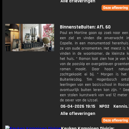
Alle afleveringen
BinnensteBuiten: Afl. 60
Paul en Martine gaan op zoek naar een
een ziel en vinden die onverwacht i
Capelle. In een monumentaal herenhuis
ze van oude ornamenten. Het meest is he
vinden in de woonkamer, de kleinste 
het huis. * Ramon laat zien hoe je van 
van de paaskip en overgebleven groente
ramen maakt. Daar hoort natuur
zachtgekookt ei bij. * Morgen is het 
Buitenlesdag. Tim Hogenbosch ont
leerlingen van een basisschool in Roose
avontuurlijk buiten leren kan zijn. * Gee
een stalen kunstwerk van wel 12 meter
de oever van de IJssel.
06-04-2026 19:15
NPO2
Kennis.
Alle afleveringen
Keuken Kampioen Divisie: