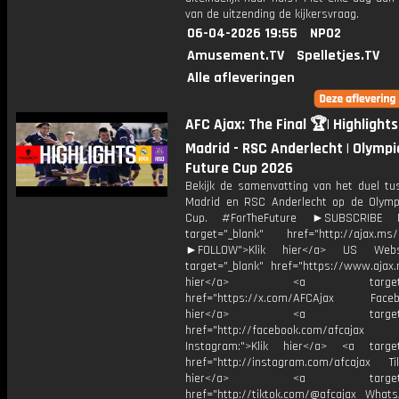
van de uitzending de kijkersvraag.
06-04-2026 19:55
NPO2
Amusement.TV
Spelletjes.TV
Alle afleveringen
AFC Ajax: The Final 🏆| Highlights
Madrid - RSC Anderlecht | Olympi
Future Cup 2026
Bekijk de samenvatting van het duel tu
Madrid en RSC Anderlecht op de Olymp
Cup. #ForTheFuture ►SUBSCRIBE
target="_blank" href="http://ajax.ms/
►FOLLOW">Klik hier</a> US Webs
target="_blank" href="https://www.ajax.n
hier</a> <a target="_
href="https://x.com/AFCAjax Facebo
hier</a> <a target="_
href="http://facebook.com/afcajax
Instagram:">Klik hier</a> <a target
href="http://instagram.com/afcajax TikT
hier</a> <a target="_
href="http://tiktok.com/@afcajax WhatsA