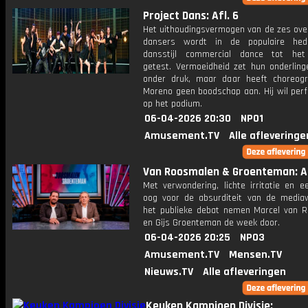
Project Dans: Afl. 6
Het uithoudingsvermogen van de zes ove
dansers wordt in de populaire hed
dansstijl commercial dance tot het
getest. Vermoeidheid zet hun onderlinge
onder druk, maar daar heeft choreogra
Moreno geen boodschap aan. Hij wil perf
op het podium.
06-04-2026 20:30
NPO1
Amusement.TV
Alle afleveringe
Van Roosmalen & Groenteman: Af
Met verwondering, lichte irritatie en e
oog voor de absurditeit van de media
het publieke debat nemen Marcel van 
en Gijs Groenteman de week door.
06-04-2026 20:25
NPO3
Amusement.TV
Mensen.TV
Nieuws.TV
Alle afleveringen
Keuken Kampioen Divisie: