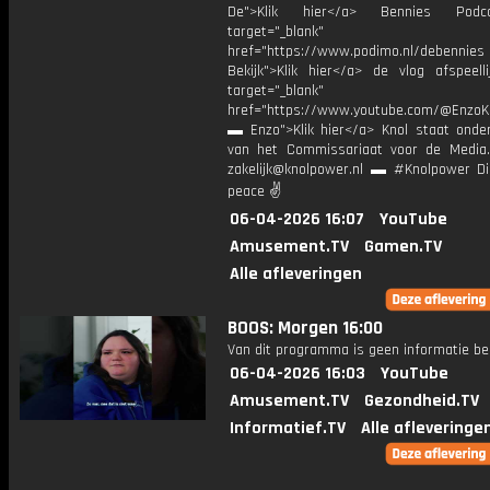
De">Klik hier</a> Bennies Podc
target="_blank"
href="https://www.podimo.nl/debennies
Bekijk">Klik hier</a> de vlog afspeelli
target="_blank"
href="https://www.youtube.com/@EnzoKn
▬ Enzo">Klik hier</a> Knol staat onder
van het Commissariaat voor de Media.
zakelijk@knolpower.nl ▬ #Knolpower Di
peace ✌
06-04-2026 16:07
YouTube
Amusement.TV
Gamen.TV
Alle afleveringen
BOOS: Morgen 16:00
Van dit programma is geen informatie be
06-04-2026 16:03
YouTube
Amusement.TV
Gezondheid.TV
Informatief.TV
Alle afleveringe