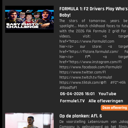
FORMULA 1: F2 Drivers Play Who's
Baby!
The stars of tomorrow, years be
spotlight... Match childhood faces to fut
with the 2026 FIA Formula 2 grid! For
videos, visit: <a target="
href="https://www.Formula1.com Vis
hier</a> our store: <a target=
href="https://f1store.formula1.com/ Fol
hier</a> F1®: <a target="_
href="https://www.instagram.com/F1
https://www.facebook.com/Formula1/
https://www.twitter.com/F1
https://www.twitch.tv/formula1
https://www.tiktok.com/@f1 #F2">Klik
#RoadToF1
06-04-2026 16:01
YouTube
Formule1.TV
Alle afleveringen
Op de planken: Afl. 6
De voorstelling Lebensraum van Jak
Company is geïnspireerd op het filmi