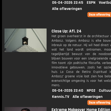
06-04-2026 22:45
ESPN
Voetba
Alle afleveringen
Close Up: Afl. 24
Het groen overheerst in de architectuur 
Ambasz. Volgens Ambasz is elke bouw
inbreuk op de natuur. Hij wil heel direct
wat het land wordt ontnomen, maar
tegelijkertijd bewust van de noodz
blijven bouwen voor een snelgroeiende w
film toont zijn poëtische filosofie, verbee
innovatieve gebouwen, zoals het opzi
huis La Casa de Retiro Espiritual in
Ambasz' groene visie laat zien hoe bela
evenwichtige omgeving is voor het welzi
mens.
06-04-2026 22:40
NPO2
Cultuu
Kennis.TV
Alle afleveringen
Extreme Makeover Home Edition