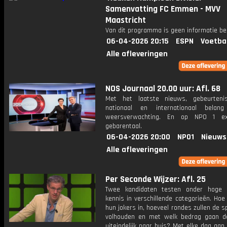
Samenvatting FC Emmen - MVV
Maastricht
Van dit programma is geen informatie be
06-04-2026 20:15
ESPN
Voetba
Alle afleveringen
NOS Journaal 20.00 uur: Afl. 68
Met het laatste nieuws, gebeurteni
nationaal en internationaal bela
weersverwachting. En op NPO 1 e
gebarentaal.
06-04-2026 20:00
NPO1
Nieuws
Alle afleveringen
Per Seconde Wijzer: Afl. 25
Twee kandidaten testen onder hoge 
kennis in verschillende categorieën. Hoe 
hun jokers in, hoeveel rondes zullen de s
volhouden en met welk bedrag gaan d
uiteindelijk naar huis? Met elke dag aan