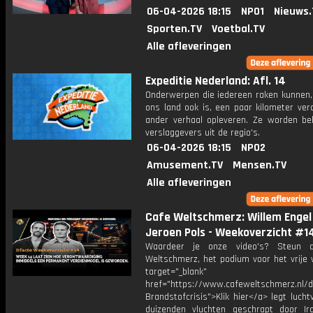
06-04-2026 18:15
NPO1
Nieuws.
Sporten.TV
Voetbal.TV
Alle afleveringen
Expeditie Nederland: Afl. 14
Onderwerpen die iedereen raken kunnen, 
ons land ook is, een paar kilometer ver
ander verhaal opleveren. Ze worden bel
verslaggevers uit de regio's.
06-04-2026 18:15
NPO2
Amusement.TV
Mensen.TV
Alle afleveringen
Cafe Weltschmerz: Willem Engel
Jeroen Pols - Weekoverzicht #1
Waardeer je onze video's? Steun 
Weltschmerz, het podium voor het vrije 
target="_blank"
href="https://www.cafeweltschmerz.nl/
Brandstofcrisis">Klik hier</a> legt lucht
duizenden vluchten geschrapt door Iran