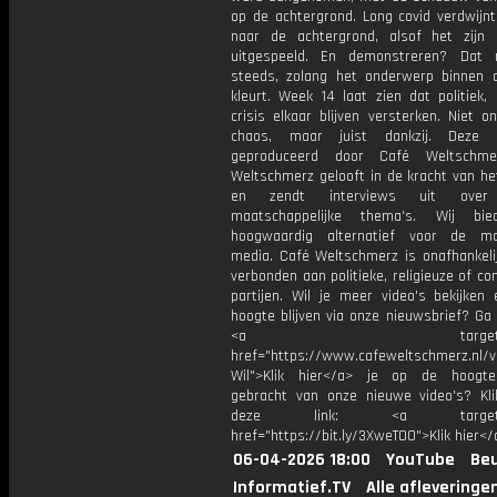
op de achtergrond. Long covid verdwijnt 
naar de achtergrond, alsof het zijn 
uitgespeeld. En demonstreren? Dat
steeds, zolang het onderwerp binnen de
kleurt. Week 14 laat zien dat politiek,
crisis elkaar blijven versterken. Niet 
chaos, maar juist dankzij. Deze 
geproduceerd door Café Weltschme
Weltschmerz gelooft in de kracht van he
en zendt interviews uit over 
maatschappelijke thema's. Wij bi
hoogwaardig alternatief voor de ma
media. Café Weltschmerz is onafhankelij
verbonden aan politieke, religieuze of c
partijen. Wil je meer video's bekijken
hoogte blijven via onze nieuwsbrief? Ga
<a target="_bl
href="https://www.cafeweltschmerz.nl/v
Wil">Klik hier</a> je op de hoogt
gebracht van onze nieuwe video's? Kl
deze link: <a target="_
href="https://bit.ly/3XweTO0">Klik hier</
06-04-2026 18:00
YouTube
Beu
Informatief.TV
Alle afleveringe