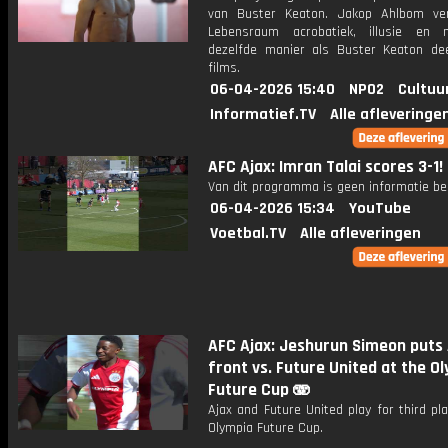
van Buster Keaton. Jakop Ahlbom ve
Lebensraum acrobatiek, illusie en
dezelfde manier als Buster Keaton dee
films.
06-04-2026 15:40
NPO2
Cultuu
Informatief.TV
Alle afleveringe
AFC Ajax: Imran Talai scores 3-1!
Van dit programma is geen informatie be
06-04-2026 15:34
YouTube
Voetbal.TV
Alle afleveringen
AFC Ajax: Jeshurun Simeon puts 
front vs. Future United at the O
Future Cup 🫨
Ajax and Future United play for third pl
Olympia Future Cup.