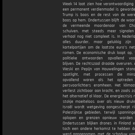
Week 14 laat zien hoe verontwaardiging 
een permanent verdienmodel is geworde
Trump is boos en de rest van de were
boos op hem. Ondertussen blijft de waar
de vermeende moordenaar van Char
schuiven, met steeds meer signalen
verhaal nog niet compleet is. In Nederl
alles duurder, maar gelukkig zijn
kartelpartijen om de laatste euro’s net
romen. De economische druk loopt op, t
politieke antwoorden opvallend voo
blijven. De rechtszaal draaide overuren. A
Weski en Pepijn van Houwelingen ston
spotlight, met processen die min
opvallend waren als het optrede
persvoorlichters eromheen. Het klimaat
verliest zichtbaar aan kracht, en zoals zo
het alternatief al klaar. De energiecrisis
stokje moeiteloos over als nieuw drukm
Israël wordt wetgeving aangescherpt ri
Palestijnse gebieden, terwijl spanning
oplopen en grenzen opnieuw worden 
Ondertussen blijken drones in Finland e
toch een andere herkomst te hebben d
werd aangenomen, met de schaduw van