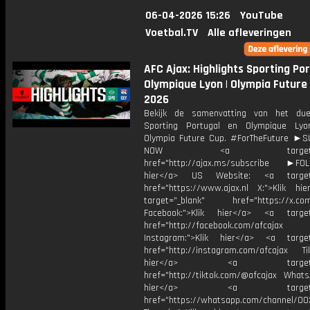
06-04-2026 15:26
YouTube
Voetbal.TV
Alle afleveringen
AFC Ajax: Highlights Sporting Por
Olympique Lyon | Olympia Future
2026
Bekijk de samenvatting van het due
Sporting Portugal en Olympique Ly
Olympia Future Cup. #ForTheFuture ►
NOW <a target="_b
href="http://ajax.ms/subscribe ►FOL
hier</a> US Website: <a target=
href="https://www.ajax.nl X:">Klik hi
target="_blank" href="https://x.co
Facebook:">Klik hier</a> <a target
href="http://facebook.com/afcajax
Instagram:">Klik hier</a> <a target
href="http://instagram.com/afcajax TikT
hier</a> <a target="_
href="http://tiktok.com/@afcajax WhatsA
hier</a> <a target="_
href="https://whatsapp.com/channel/