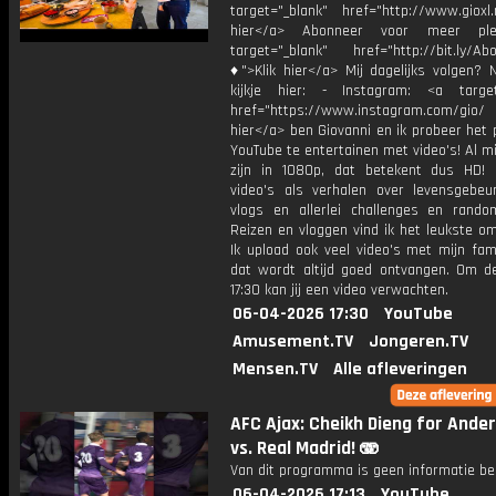
target="_blank" href="http://www.gioxl.
hier</a> Abonneer voor meer ple
target="_blank" href="http://bit.ly/Ab
♦">Klik hier</a> Mij dagelijks volgen?
kijkje hier: - Instagram: <a target
href="https://www.instagram.com/gio/
hier</a> ben Giovanni en ik probeer het 
YouTube te entertainen met video's! Al mi
zijn in 1080p, dat betekent dus HD! 
video's als verhalen over levensgebeur
vlogs en allerlei challenges en rando
Reizen en vloggen vind ik het leukste o
Ik upload ook veel video's met mijn fam
dat wordt altijd goed ontvangen. Om 
17:30 kan jij een video verwachten.
06-04-2026 17:30
YouTube
Amusement.TV
Jongeren.TV
Mensen.TV
Alle afleveringen
AFC Ajax: Cheikh Dieng for Ander
vs. Real Madrid! 🫨
Van dit programma is geen informatie be
06-04-2026 17:13
YouTube