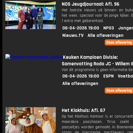
NOS Jeugdjournaal: Afl. 96
Het laatste nieuws uit binnen- en buit
het weer, speciaal voor de jonge kijker.
1 extra met gebarentaal.
06-04-2026 19:00
NPO3
Jonger
Nieuws.TV
Alle afleveringen
Keuken Kampioen Divisie:
Samenvatting Roda JC - Willem I
Van dit programma is geen informatie be
06-04-2026 19:00
ESPN
Voetba
Alle afleveringen
Het Klokhuis: Afl. 67
Op het Klokhuis Kantoor is er concurren
meerdere paashazen. Tirsa zoekt
paaseitjes worden gemaakt. In Boenend
staan de ijzersterke mestkevers cen