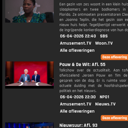
Een gezin van zes woont in een klein hui
slaapkamers en twee badkamers in L
Florida. Ze ontmoeten presentatoren Cle
en Joanna Teplin, die het gezin aan e
nieuw huis helpt. Tegelijkertijd verwerkt 
de ingrijpende kankerdiagnose van hun do
06-04-2026 22:40
SBS
Amusement.TV
Woon.TV
Alle afleveringen
Pauw & De Wit: Afl. 55
Talkshow over de actualiteit. Aan taf
afwisselend Jeroen Pauw en Tim de
gesprek van de dag. Er is ruimte voor
actuele duiding met de hoofdrolspele
politiek en het nieuws.
06-04-2026 22:30
NPO1
Amusement.TV
Nieuws.TV
Alle afleveringen
Nieuwsuur: Afl. 93