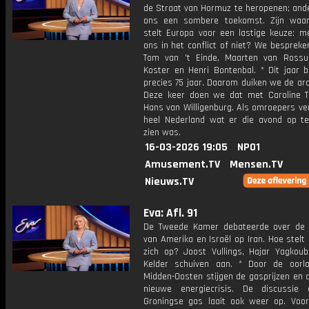
de Straat van Hormuz te heropenen; and
ons een sombere toekomst. Zijn waa
stelt Europa voor een lastige keuze: 
ons in het conflict of niet? We besprek
Tom van 't Einde, Maarten van Ross
Koster en Henri Bontenbal. * Dit jaar b
precies 75 jaar. Daarom duiken we de arc
Deze keer doen we dat met Caroline 
Hans van Willigenburg. Als omroepers ver
heel Nederland wat er die avond op tel
zien was.
16-03-2026 19:05
NPO1
Amusement.TV
Mensen.TV
Nieuws.TV
Eva: Afl. 91
De Tweede Kamer debateerde over de 
van Amerika en Israël op Iran. Hoe stel
zich op? Joost Vullings, Hajar Yagkoub
Kelder schuiven aan. * Door de oorl
Midden-Oosten stijgen de gasprijzen en 
nieuwe energiecrisis. De discussie
Groningse gas laait ook weer op. Voor