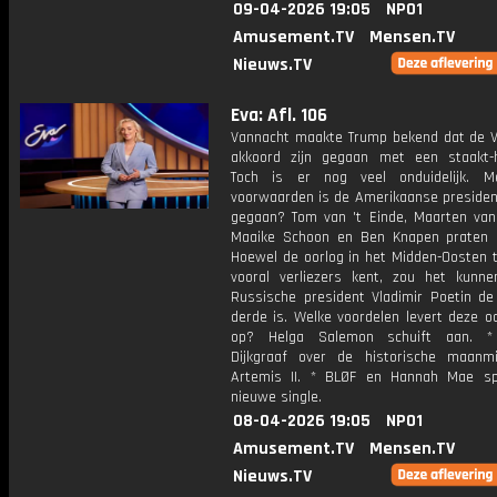
09-04-2026 19:05
NPO1
Amusement.TV
Mensen.TV
Nieuws.TV
Eva: Afl. 106
Vannacht maakte Trump bekend dat de V
akkoord zijn gegaan met een staakt-h
Toch is er nog veel onduidelijk. M
voorwaarden is de Amerikaanse presiden
gegaan? Tom van 't Einde, Maarten va
Maaike Schoon en Ben Knapen praten o
Hoewel de oorlog in het Midden-Oosten t
vooral verliezers kent, zou het kunn
Russische president Vladimir Poetin de
derde is. Welke voordelen levert deze o
op? Helga Salemon schuift aan. *
Dijkgraaf over de historische maanm
Artemis II. * BLØF en Hannah Mae s
nieuwe single.
08-04-2026 19:05
NPO1
Amusement.TV
Mensen.TV
Nieuws.TV