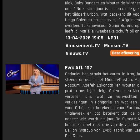
Klok, Coks Donders en Wouter de Winther
aan. * Na zestien jaar is er een einde g
het tijdperk-Orbán. Wat betekent dit vo
Helga Salemon praat ons bij. * Afgelope
overleed talkshowicoon Sonja Barend op 
leeftijd. Mariëlle Tweebeeke schuift bij on
13-04-2026 19:05
NPO1
Amusement.TV
Mensen.TV
Nieuws.TV
Eva: Afl. 107
Ondanks het staakt-het-vuren in Iran, h
steeds onrust in het Midden-Oosten. Ma
Rossum, Asefeh Eskandari en Wouter d
praten ons bij. * Helga Salemon en Nico
vertellen ons wat zij verwachte
verkiezingen in Hongarije en wat een 
voor Orbán zou betekenen voor Europa.
finaleweek en dat betekent dat de o
nadert: wie wordt dit jaar De Slimste
bespreken het met drie van de vier kan
Delilah Warcup-Van Eyck, Frank van L
Bibi Roos.