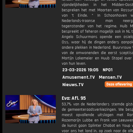
vijandelijkheden in het Midden-Oos
bespreken het met Maarten van Ross
van 't Einde. * In Schoonhoven 
Nederlands-Iraanse man neerges
tegenstander van het regime. Huib M
bespreekt of Teheran mogelijk ook in NL t
Angelo Schuurmans opende een asiel
Oss, waar hij de dingen anders aanpa
andere plekken in Nederland. Buurvrouw 
van de omwonenden die eerst sceptis
Martijn Lakemeier en Huub Stapel over 
van hun leven.
23-03-2026 19:05
NPO1
Amusement.TV
Mensen.TV
Nieuws.TV
Eva: Afl. 95
53,7% van de Nederlanders stemde gist
de gemeenteraadsverkiezingen. We bes
meest opvallende uitslagen met Ron
Rozemarijn Lubbe en Frank van Leeuwen.
de kunst gaan Splinter Chabot en Youp v
voor ons het land in, op zoek naar de al