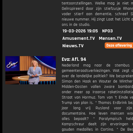
tentoonstellingen. Welke mag je niet 
Geïnspireerd door zijn stiefzusje Rhan
vader stierf aan dementie, schreef Sn
nieuwe nummer. Hij zingt Laat het Licht aa
ons in de studio.
19-03-2026 19:05
NPO3
Amusement.TV
Mensen.TV
Nieuws.TV
Eva: Afl. 94
Nederland mag naar de stembus 
gemeenteraadsverkiezingen. Wat zegt d
over de landelijke politiek? We besprek
Simon den Haak en Wouter de Winther.
Midden-Oosten vallen zware bombard
onder meer op Iraanse raketinstallati
Straat van Hormuz. Tom van 't Einde ve
Trump van plan is. * Thomas Erdbrink be
jaar lang vrij Rusland voor zij
documentaire. Hoe leven mensen waa
alles bepaalt? * Paralympisch hel
Kampschreur deelt zijn ervaringen 
gouden medailles in Cortina. * De Be