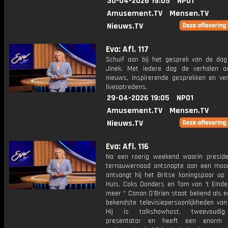
30-04-2026 19:05
NPO1
Amusement.TV
Mensen.TV
Nieuws.TV
Eva: Afl. 117
Schuif aan bij het gesprek van de da
Jinek. Met iedere dag de verhalen a
nieuws, inspirerende gesprekken en ve
liveoptredens.
29-04-2026 19:05
NPO1
Amusement.TV
Mensen.TV
Nieuws.TV
Eva: Afl. 116
Na een roerig weekend waarin presid
ternauwernood ontsnapte aan een moo
ontvangt hij het Britse koningspaar op 
Huis. Coks Donders en Tom van 't Einde 
meer * Conan O'Brien staat bekend als e
bekendste televisiepersoonlijkheden van
Hij is talkshowhost, tweevoudi
presentator en heeft een enorm p