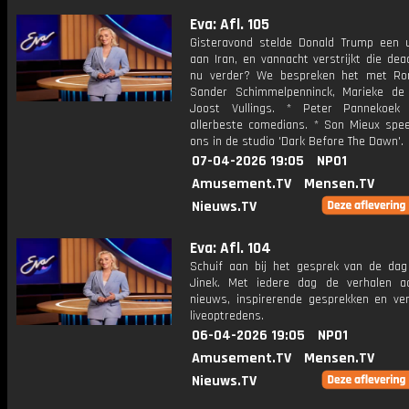
Eva: Afl. 105
Gisteravond stelde Donald Trump een 
aan Iran, en vannacht verstrijkt die dea
nu verder? We bespreken het met Ro
Sander Schimmelpenninck, Marieke d
Joost Vullings. * Peter Pannekoek
allerbeste comedians. * Son Mieux speel
ons in de studio 'Dark Before The Dawn'.
07-04-2026 19:05
NPO1
Amusement.TV
Mensen.TV
Nieuws.TV
Eva: Afl. 104
Schuif aan bij het gesprek van de da
Jinek. Met iedere dag de verhalen a
nieuws, inspirerende gesprekken en ve
liveoptredens.
06-04-2026 19:05
NPO1
Amusement.TV
Mensen.TV
Nieuws.TV