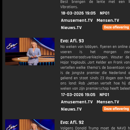
Best brengen de lente met een l
Vibrations.
18-03-2026 19:05
NPO1
Amusement.TV
Mensen.TV
Nieuws.TV
Eva: Afl. 93
Na weken van lobbyen, flyeren en online
voeren is het morgen zov
gemeenteraadsverkiezingen. Wouter de
Hajar Yagkoubi, Jort Kelder en Frank va
vertellen welke thema's de boventoon voe
is de jongste premier die Nederland o
gekend en staat sinds 23 dagen aan het
ons land: Rob Jetten vertelt hoe hij d
weken van zijn premierschap heeft beleef
17-03-2026 19:05
NPO1
Amusement.TV
Mensen.TV
Nieuws.TV
Eva: Afl. 92
Volgens Donald Trump moet de NAVO 