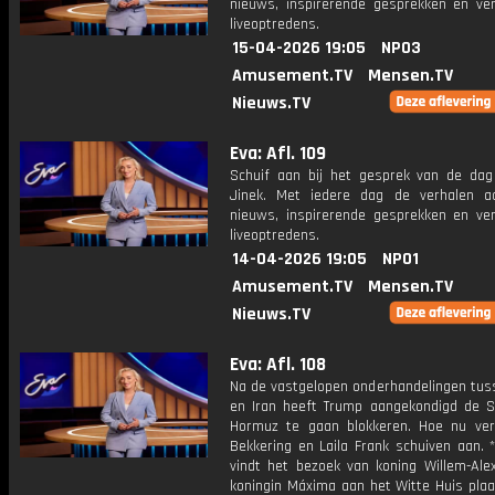
nieuws, inspirerende gesprekken en ve
liveoptredens.
15-04-2026 19:05
NPO3
Amusement.TV
Mensen.TV
Nieuws.TV
Eva: Afl. 109
Schuif aan bij het gesprek van de da
Jinek. Met iedere dag de verhalen a
nieuws, inspirerende gesprekken en ve
liveoptredens.
14-04-2026 19:05
NPO1
Amusement.TV
Mensen.TV
Nieuws.TV
Eva: Afl. 108
Na de vastgelopen onderhandelingen tus
en Iran heeft Trump aangekondigd de S
Hormuz te gaan blokkeren. Hoe nu ve
Bekkering en Laila Frank schuiven aan. 
vindt het bezoek van koning Willem-Ale
koningin Máxima aan het Witte Huis plaa