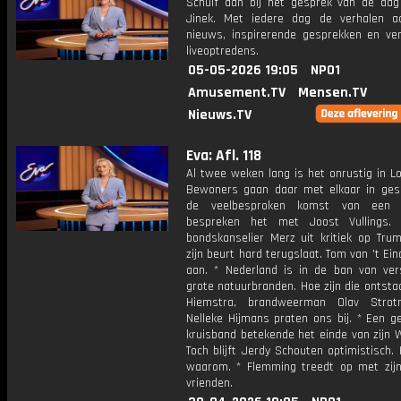
Schuif aan bij het gesprek van de da
Jinek. Met iedere dag de verhalen a
nieuws, inspirerende gesprekken en ve
liveoptredens.
05-05-2026 19:05
NPO1
Amusement.TV
Mensen.TV
Nieuws.TV
Eva: Afl. 118
Al twee weken lang is het onrustig in L
Bewoners gaan daar met elkaar in ges
de veelbesproken komst van een
bespreken het met Joost Vullings. 
bondskanselier Merz uit kritiek op Trum
zijn beurt hard terugslaat. Tom van 't Ein
aan. * Nederland is in de ban van vers
grote natuurbranden. Hoe zijn die ontsta
Hiemstra, brandweerman Olav Stro
Nelleke Hijmans praten ons bij. * Een g
kruisband betekende het einde van zijn 
Toch blijft Jerdy Schouten optimistisch. H
waarom. * Flemming treedt op met zij
vrienden.