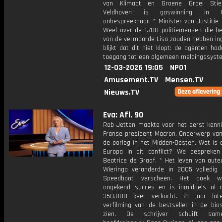
van Klimaat en Groene Groei Stie
Veldhoven is gaswinning in Gr
onbespreekbaar. * Minister van Justitie
Weel over de 1.700 politiemensen die he
van de vermoorde Lisa zouden hebben ing
blijkt dat dit niet klopt: de agenten ha
toegang tot een algemeen meldingssyst
12-03-2026 19:05
NPO1
Amusement.TV
Mensen.TV
Nieuws.TV
Eva: Afl. 90
Rob Jetten maakte voor het eerst kenn
Franse president Macron. Onderwerp van
de oorlog in het Midden-Oosten. Wat is 
Europa in dit conflict? We bespreke
Beatrice de Graaf. * Het leven van aut
Wieringa veranderde in 2005 volledig
Speedboot verscheen. Het boek 
ongekend succes en is inmiddels al
350.000 keer verkocht. 21 jaar lat
verfilming van de bestseller in de bio
zien. De schrijver schuift sa