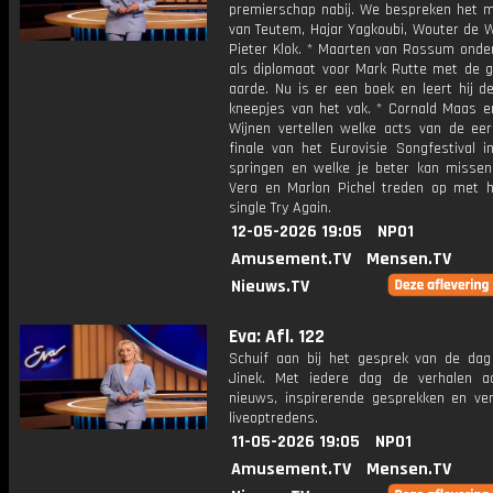
premierschap nabij. We bespreken het 
van Teutem, Hajar Yagkoubi, Wouter de W
Pieter Klok. * Maarten van Rossum onde
als diplomaat voor Mark Rutte met de g
aarde. Nu is er een boek en leert hij d
kneepjes van het vak. * Cornald Maas e
Wijnen vertellen welke acts van de eer
finale van het Eurovisie Songfestival i
springen en welke je beter kan missen
Vera en Marlon Pichel treden op met 
single Try Again.
12-05-2026 19:05
NPO1
Amusement.TV
Mensen.TV
Nieuws.TV
Eva: Afl. 122
Schuif aan bij het gesprek van de da
Jinek. Met iedere dag de verhalen a
nieuws, inspirerende gesprekken en ve
liveoptredens.
11-05-2026 19:05
NPO1
Amusement.TV
Mensen.TV