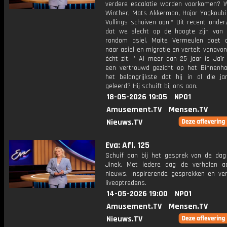
verdere escalatie worden voorkomen? 
Winther, Mats Akkerman, Hajar Yagkoubi
Vullings schuiven aan.* Uit recent onderz
dat we slecht op de hoogte zijn van 
rondom asiel. Maite Vermeulen doet 
naar asiel en migratie en vertelt vanavo
écht zit. * Al meer dan 25 jaar is Jaïr
een vertrouwd gezicht op het Binnenho
het belangrijkste dat hij in al die ja
geleerd? Hij schuift bij ons aan.
18-05-2026 19:05
NPO1
Amusement.TV
Mensen.TV
Nieuws.TV
Eva: Afl. 125
Schuif aan bij het gesprek van de da
Jinek. Met iedere dag de verhalen a
nieuws, inspirerende gesprekken en ve
liveoptredens.
14-05-2026 19:00
NPO1
Amusement.TV
Mensen.TV
Nieuws.TV