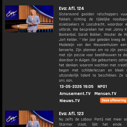
Eva: Afl. 124
Gisteravond gooiden relschoppers vu
fakkels richting de tijdelijke noodop
asielzoekers in Loosdrecht, waardoor 
uitbrak. We bespreken het met Janny Kn
Bontenbal, Sarah Bakker, Wouter de W
Jort Kelder. * Vier jaar geleden kreeg de
Madeleijn van den Nieuwenhuizen een
beroerte. Zijn plannen om na zijn pens
met zijn passie voor beeldhouwen te doe
daardoor in duigen. Die gebeurtenis zett
het denken: waarom wachten met creativ
begon met schilderlessen en bleek 
uitzonderlijk talent te beschikken. Ze s
ons aan.
13-05-2026 19:05
NPO1
Amusement.TV
Mensen.TV
Nieuws.TV
Eva: Afl. 123
Nu zelfs de Labour Partij niet meer ac
Starmer staat, lijkt het einde 