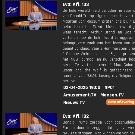
Eva: Afl. 103
De hele wereld hield de adem in voor 
van Donald Trump afgelopen nacht. Jort 
Maarten van Rossum praten ons bij. * 
helm die uit het Drents Museum werd ge
weer terecht. Arthur Brand en Bas 
vertellen hoe de helm werd teruggevon
belangrijkste zaak van het leven van I
begint vandaag. Veerle Hammerstein praa
* Simone Weimans, is al 15 jaar presen
het NOS journaal en nu verschijnt ha
serie. Ze vertelt erover. * Max Colom
Oscar and the Wolf is gefascineerd
nummer van R.E.M., Losing my Religion. 
het live.
02-04-2026 19:00
NPO1
Amusement.TV
Mensen.TV
Nieuws.TV
Eva: Afl. 102
Donald Trump zorgde voor opschuddin
Europa door te zeggen dat hij overwee
NAVO te stappen. Wat kunnen we van de 