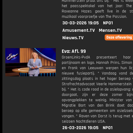
Hammerstein praat ons bij. * Het is weer
het paasspektakel van het jaar: The
Roxeanne Hazes geeft live in de st
muzikaal voorproefje van The Passion.
30-03-2026 19:05
NPO1
Amusement.TV
Mensen.TV
Nieuws.TV
Eva: Afl. 99
GroenLinks-PvdA presenteert haa
partijnaam en logo. Hannah Prins, Simon
en Frank van Leeuwen werpen hun li
nieuwe fusiepartij. * Vandaag vond 
zittingsdag plaats in het hoger beroep 
Strafrechtadvocaat Veerle Hammerstein 
bij. * Het is code rood in de asielopvang: 
doorgaat, zijn er deze zomer bij
opvangplekken te weinig. Minister van
Migratie Bart van den Brink doet d
beroep op alle gemeenten om asielzoek
vangen. * Raven van Dorst is terug met 
seizoen Nachtdieren USA.
26-03-2026 19:05
NPO1