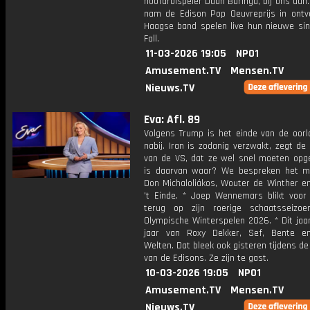
hoofdrolspeler Daan Buringa, bij ons aan.
nam de Edison Pop Oeuvreprijs in ontv
Haagse band spelen live hun nieuwe sin
Fall.
11-03-2026 19:05
NPO1
Amusement.TV
Mensen.TV
Nieuws.TV
Eva: Afl. 89
Volgens Trump is het einde van de oorlo
nabij. Iran is zodanig verzwakt, zegt de
van de VS, dat ze wel snel moeten opg
is daarvan waar? We bespreken het m
Don Michaloliákos, Wouter de Winther e
't Einde. * Joep Wennemars blikt voor
terug op zijn roerige schaatsseizo
Olympische Winterspelen 2026. * Dit jaa
jaar van Roxy Dekker, Sef, Bente e
Welten. Dat bleek ook gisteren tijdens de 
van de Edisons. Ze zijn te gast.
10-03-2026 19:05
NPO1
Amusement.TV
Mensen.TV
Nieuws.TV