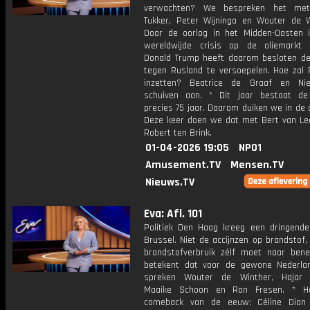
verwachten? We bespreken het me
Tukker, Peter Wijninga en Wouter de W
Door de oorlog in het Midden-Oosten 
wereldwijde crisis op de oliemarkt 
Donald Trump heeft daarom besloten de
tegen Rusland te versoepelen. Hoe zal P
inzetten? Beatrice de Graaf en Nie
schuiven aan. * Dit jaar bestaat de 
precies 75 jaar. Daarom duiken we in de 
Deze keer doen we dat met Bert van L
Robert ten Brink.
01-04-2026 19:05
NPO1
Amusement.TV
Mensen.TV
Nieuws.TV
Eva: Afl. 101
Politiek Den Haag kreeg een dringende 
Brussel. Niet de accijnzen op brandstof
brandstofverbruik zélf moet naar ben
betekent dat voor de gewone Nederl
spreken Wouter de Winther, Hajar Y
Maaike Schoon en Ron Fresen. * H
comeback van de eeuw: Céline Dion 