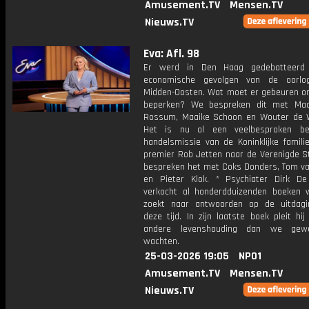
Amusement.TV
Mensen.TV
Nieuws.TV
Eva: Afl. 98
Er werd in Den Haag gedebatteerd
economische gevolgen van de oorlo
Midden-Oosten. Wat moet er gebeuren o
beperken? We bespreken dit met Maa
Rossum, Maaike Schoon en Wouter de W
Het is nu al een veelbesproken be
handelsmissie van de Koninklijke famili
premier Rob Jetten naar de Verenigde S
bespreken het met Coks Donders, Tom van
en Pieter Klok. * Psychiater Dirk D
verkocht al honderdduizenden boeken w
zoekt naar antwoorden op de uitdag
deze tijd. In zijn laatste boek pleit hi
andere levenshouding dan we gewe
wachten.
25-03-2026 19:05
NPO1
Amusement.TV
Mensen.TV
Nieuws.TV