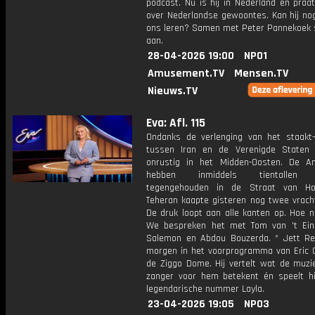
podcast. Nu is hij in Nederland en praa
over Nederlandse gewoontes. Kan hij nog
ons leren? Samen met Peter Pannekoek sc
aan.
28-04-2026 19:00
NPO1
Amusement.TV
Mensen.TV
Nieuws.TV
Eva: Afl. 115
Ondanks de verlenging van het staakt-
tussen Iran en de Verenigde Staten b
onrustig in het Midden-Oosten. De A
hebben inmiddels tientallen 
tegengehouden in de Straat van H
Teheran kaapte gisteren nog twee vrach
De druk loopt aan alle kanten op. Hoe n
We bespreken het met Tom van 't Ein
Salemon en Abdou Bouzerda. * Jett Re
morgen in het voorprogramma van Eric C
de Ziggo Dome. Hij vertelt wat de muzi
zanger voor hem betekent én speelt hij
legendarische nummer Layla.
23-04-2026 19:05
NPO3