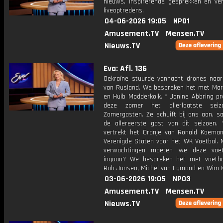
nieuws, inspirerende gesprekken en ve
liveoptredens.
04-06-2026 19:05
NPO1
Amusement.TV
Mensen.TV
Nieuws.TV
Eva: Afl. 136
Oekraïne stuurde vannacht drones naar
van Rusland. We bespreken het met Mart
en Huib Modderkolk. * Janine Abbring pr
deze zomer het allerlaatste sei
Zomergasten. Ze schuift bij ons aan, 
de allereerste gast van dit seizoen.
vertrekt het Oranje van Ronald Koema
Verenigde Staten voor het WK Voetbal. 
verwachtingen moeten we deze voet
ingaan? We bespreken het met voetba
Rob Jansen, Michel van Egmond en Wim K
03-06-2026 19:05
NPO3
Amusement.TV
Mensen.TV
Nieuws.TV