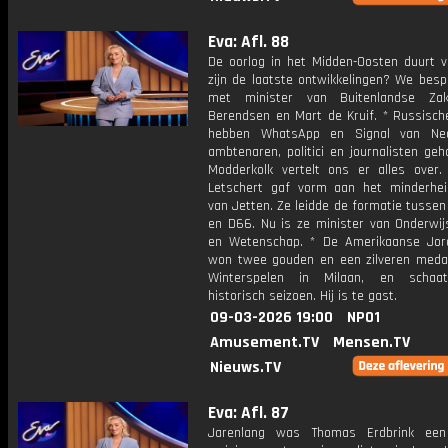
Eva: Afl. 88
De oorlog in het Midden-Oosten duurt v
zijn de laatste ontwikkelingen? We besp
met minister van Buitenlandse Za
Berendsen en Mart de Kruif. * Russisch
hebben WhatsApp en Signal van Ned
ambtenaren, politici en journalisten geh
Modderkolk vertelt ons er alles over.
Letschert gaf vorm aan het minderhei
van Jetten. Ze leidde de formatie tusse
en D66. Nu is ze minister van Onderwijs
en Wetenschap. * De Amerikaanse Jor
won twee gouden en een zilveren medai
Winterspelen in Milaan, en schaa
historisch seizoen. Hij is te gast.
09-03-2026 19:00
NPO1
Amusement.TV
Mensen.TV
Nieuws.TV
Eva: Afl. 87
Jarenlang was Thomas Erdbrink ee