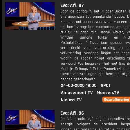
Eva: Afl. 97
Door de oorlog in het Midden-Oosten s
energieprijzen tot ongekende hoogte. 
Kamer staat aan de vooravond van een 
als hoofdvraag: hoe voorkomen we een f
crisis? Te gast zijn Jesse Klaver, 
Winther, Simone Tukker en Mic
Michaloliákos. * Twee jaar geleden w
veroordeeld voor verkrachting en p
verkrachting. Vandaag begon het hoge
waarin de rapper hoopt onschuldig 
verklaard. We bespreken het met Gijs B
Maartje Schaap. * Peter Pannekoek bes
theatervoorstellingen die hem de afgel
hebben gefascineerd.
24-03-2026 19:05
NPO1
Amusement.TV
Mensen.TV
Nieuws.TV
Eva: Afl. 96
De VS staakt vijf dagen aanvallen o
energie. Volgens de president besp
landen een 'volledige en totale oplossi