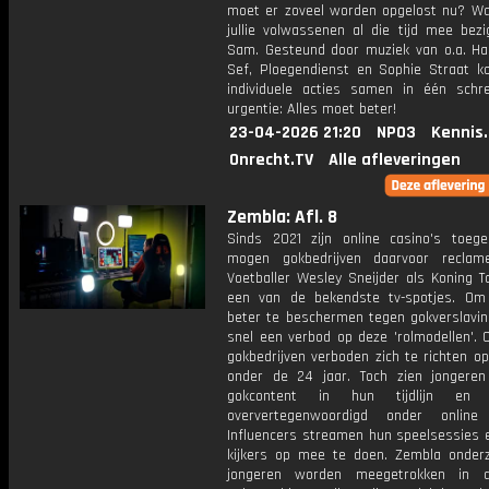
moet er zoveel worden opgelost nu? W
jullie volwassenen al die tijd mee bezi
Sam. Gesteund door muziek van o.a. Ha
Sef, Ploegendienst en Sophie Straat 
individuele acties samen in één sch
urgentie: Alles moet beter!
23-04-2026 21:20
NPO3
Kennis
Onrecht.TV
Alle afleveringen
Zembla: Afl. 8
Sinds 2021 zijn online casino's toeg
mogen gokbedrijven daarvoor reclam
Voetballer Wesley Sneijder als Koning T
een van de bekendste tv-spotjes. Om
beter te beschermen tegen gokverslaving
snel een verbod op deze 'rolmodellen'. 
gokbedrijven verboden zich te richten o
onder de 24 jaar. Toch zien jongere
gokcontent in hun tijdlijn en 
oververtegenwoordigd onder online 
Influencers streamen hun speelsessies 
kijkers op mee te doen. Zembla onder
jongeren worden meegetrokken in d