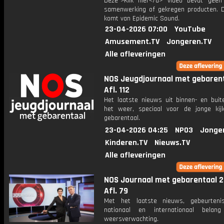
Deze">Klik hier</a> video bevat geen
samenwerking of gekregen producten. 
komt van Epidemic Sound.
23-04-2026 07:00
YouTube
Amusement.TV
Jongeren.TV
Alle afleveringen
NOS Jeugdjournaal met gebarent
Afl. 112
Het laatste nieuws uit binnen- en buit
het weer, speciaal voor de jonge kij
gebarentaal.
23-04-2026 04:25
NPO3
Jonge
Kinderen.TV
Nieuws.TV
Alle afleveringen
NOS Journaal met gebarentaal 2
Afl. 79
Met het laatste nieuws, gebeurteni
nationaal en internationaal bela
weersverwachting.