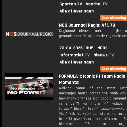
Sporten.TV
Voetbal.TV
Alle afleveringen
NOS Journaal Regio: Afl. 79
Regionaal nieuws met landelijke uit
gemaakt door de NOS en de regionale om
23-04-2026 18:15
NPO2
Informatief.TV
Nieuws.TV
Alle afleveringen
FORMULA 1: Iconic F1 Team Radio
Moments!
Reliving some of the most unfor
messages heard across the radio waves
how many of these iconic radio moment
remember?! For more F1® videos, v
target="_blank" href="https://www.For
Visit">Klik hier</a> our store: <a targe
href="https://f1store.formula1.com/ Fol
hier</a> F1®: <a target="_