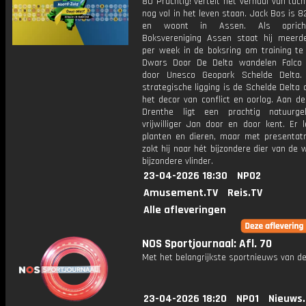
80 Prachtig! vertelt het verhaal van tach
nog vol in het leven staan. Jack Bos is 8
en woont in Assen. Als oprich
Boksvereniging Assen staat hij meerd
per week in de boksring om training te 
Dwars Door De Delta wandelen Falco
door Unesco Geopark Schelde Delta.
strategische ligging is de Schelde Delta
het decor van conflict en oorlog. Aan d
Drenthe ligt een prachtig natuurge
vrijwilliger Jan door en door kent. Er 
planten en dieren, maar met presentatr
zokt hij naar hét bijzondere dier van de 
bijzondere vlinder.
23-04-2026 18:30
NPO2
Amusement.TV
Reis.TV
Alle afleveringen
NOS Sportjournaal: Afl. 70
Met het belangrijkste sportnieuws van de
23-04-2026 18:20
NPO1
Nieuws