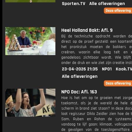
Sporten.TV
Alle afleveringen
Heel Holland Bakt: Afl. 9
Bij de technische opdracht worden d
direct op de proef gesteld: een kaarten
het pronkstuk moeten de bakkers e
creëren, waarin elke laag telt en 
genadeloos zichtbaar wordt. Wie blijft
onder de druk en wie ziet zijn creatie ins
23-04-2026 21:35
NPO1
Kook.T
Alle afleveringen
NPO Doc: Afl. 163
Hoe is het om op te groeien met zorge
toekomst, als je de wereld de hele 
scherm in brand ziet staan? In deze doc
laat regisseur Dikla Zeidler zien hoe de 
Sam, Ruben en Rohan de systeemcr
vandaag te lijf gaan: klimaat, volksgez
de gevolgen van de toeslagenaffaire