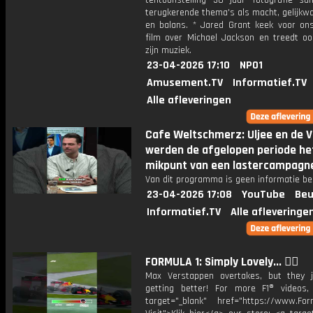
tentoonstelling 30 jaar fotografie s
terugkerende thema's als macht, gelijkw
en balans. * Jared Grant keek voor on
film over Michael Jackson en treedt o
zijn muziek.
23-04-2026 17:10
NPO1
Amusement.TV
Informatief.TV
Alle afleveringen
Cafe Weltschmerz: Uljee en de 
werden de afgelopen periode he
mikpunt van een lastercampagn
Van dit programma is geen informatie be
23-04-2026 17:08
YouTube
Beu
Informatief.TV
Alle afleveringe
FORMULA 1: Simply Lovely... 😮‍💨
Max Verstappen overtakes, but they 
getting better! For more F1® videos, 
target="_blank" href="https://www.For