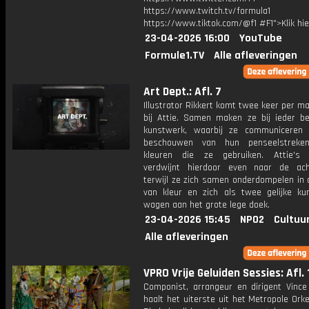
https://www.twitch.tv/formula1
https://www.tiktok.com/@f1 #F1">Klik hi
23-04-2026 16:00
YouTube
Formule1.TV
Alle afleveringen
Art Dept.: Afl. 7
Illustrator Rikkert komt twee keer per m
bij Attie. Samen maken ze bij ieder b
kunstwerk, waarbij ze communiceren
beschouwen van hun penseelstrek
kleuren die ze gebruiken. Attie's 
verdwijnt hierdoor even naar de ach
terwijl ze zich samen onderdompelen in 
van kleur en zich als twee gelijke ku
wagen aan het grote lege doek.
23-04-2026 15:45
NPO2
Cultuu
Alle afleveringen
VPRO Vrije Geluiden Sessies: Afl. 
Componist, arrangeur en dirigent Vinc
haalt het uiterste uit het Metropole Orke