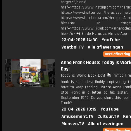
target="_blank"
href="https://www.instagram.com/herac
https://www.twitter.com/heraclesalmelo
https://www.facebook.com/HeraclesAlmel
hier</a> <a target="_
href="https://www.TikTok.com/@heracles
hier</a> 📲 En de Heracles Almelo App
23-04-2026 14:30
YouTube
Voetbal.TV
Alle afleveringen
Anne Frank House: Today is Worl
Day!
Today is World Book Day! 📚 'What I re
book is so indescribably captivating th
have to keep reading.' wrote Anne Frank
Otto Frank in a letter to his sister,
September 1945. Do you share this feeli
Frank?
23-04-2026 13:19
YouTube
Amusement.TV
Cultuur.TV
Ken
Mensen.TV
Alle afleveringen