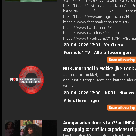
Visit">Klik hier</a> our store: <a targe
href="https://f1store.formula1.com/ Fol
hier</a> F1®: <a target="_
href="https://www.instagram.com/F1
https://www.facebook.com/Formula1/
https://www.twitter.com/F1
https://www.twitch.tv/formula1
https://www.tiktok.com/@f1 #F1">Klik hi
23-04-2026 17:01
YouTube
Formule1.TV
Alle afleveringen
NOS Journaal in Makkelijke Taal: A
Journaal in makkelijke taal met extra ui
een rustig tempo. Met het laatste nieu
weer.
23-04-2026 17:00
NPO1
Nieuws
Alle afleveringen
Aangereden door step?! ● LINDA
#grappig #conflict #podcastcli
Luister 'Hey Meiden, de Podcast' nu o