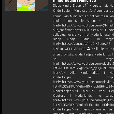
Kinderliedje! | Minidisco
Slaap Kindje Slaap 😴 - Luister dit Ne
Kinderliedje! | Minidisco 👉 Abonneer op
kanaal van Minidisco en ontdek meer kin
zoals Slaap Kindje Slaap: <a target
href="https://www.youtube.com/@Minidis
sub_confirmation=1">Klik hier</a> Luist
volledige versie van het Nederlandse ki
Slaap Kindje Slaap: <a target=
href="https://youtu.be/md9_KSuoevA?
si=B1IqowDMuVhTyn20 📺">Klik hier</a> B
onze playlists: Kinderliedjes Nederlands | 
<a target="_bl
href="https://www.youtube.com/playlist
list=PL0Ce81PoTVxgk9t77fn_cy0_cJqIF8wS
hier</a> Alle Kinderliedjes | Ned
Kinderliedjes: <a target="
href="https://www.youtube.com/playlist
list=PL0Ce81PoTVxi6nHf5IXkgchUHt-cLE4
Kinderliedjes">Klik hier</a> voor P
Kleuters | Nederlands: <a target=
href="https://www.youtube.com/playlist
list=PL0Ce81PoTVxgEz8M8u_HqJueDd48
Kinderliedjes">Klik hier</a> om op te