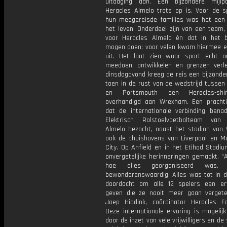
uitdaging aan. Een bijzondere mijl
Heracles Almelo trots op is. Voor de s
hun meegereisde families was het een 
het leven. Onderdeel zijn van een team,
voor Heracles Almelo én dat in het b
mogen doen: voor velen kwam hiermee 
uit. Het laat zien waar sport echt o
meedoen, ontwikkelen en grenzen verl
dinsdagavond kreeg de reis een bijzond
toen in de rust van de wedstrijd tusse
en Portsmouth een Heracles-shi
overhandigd aan Wrexham. Een pracht
dat de internationale verbinding benad
Elektrisch Rolstoelvoetbalteam van
Almelo bezocht, naast het stadion van
ook de thuishavens van Liverpool en M
City. Op Anfield en in het Etihad Stadi
onvergetelijke herinneringen gemaakt. “A
hoe alles georganiseerd was,
bewonderenswaardig. Alles was tot in d
doordacht om alle 12 spelers een er
geven die ze nooit meer gaan vergete
Joep Hiddink, coördinator Heracles Fo
Deze internationale ervaring is mogelij
door de inzet van vele vrijwilligers en de