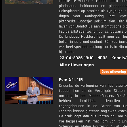
familie te vinden. * Geneal kookt no
pindasaus, bakbanaan en pindapanne
Geïnspireerd op smaken uit zijn jeugd. 
dagen voor Koningsdag laat Myr
pittoreske 'Stadsje' Dokkum zien. Hier 
leven van Bonifatius een dramatische pl
liet de Elfstedentocht haar schaatsers 
Op landgoed Hackfort heeft men een hal
bollen in de grond geplant. Één voorjaars
wel heel speciaal; ecoloog Luc is in zijn 
hij bloeit.
23-04-2026 19:10
NPO2
Kennis.
Alle afleveringen
Eva: Afl. 115
Ondanks de verlenging van het staakt-
tussen Iran en de Verenigde Staten b
onrustig in het Midden-Oosten. De A
hebben inmiddels tientallen 
tegengehouden in de Straat van H
Teheran kaapte gisteren nog twee vrach
De druk loopt aan alle kanten op. Hoe n
We bespreken het met Tom van 't Ein
Salemon en Abdou Bouzerda. * Jett Re