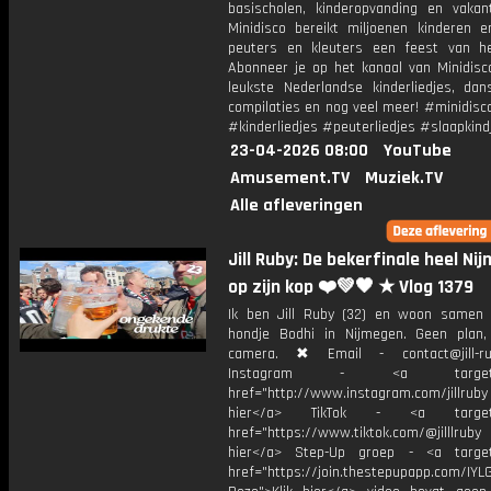
basischolen, kinderopvanding en vakant
Minidisco bereikt miljoenen kinderen e
peuters en kleuters een feest van he
Abonneer je op het kanaal van Minidisc
leukste Nederlandse kinderliedjes, dans
compilaties en nog veel meer! #minidisc
#kinderliedjes #peuterliedjes #slaapkind
23-04-2026 08:00
YouTube
Amusement.TV
Muziek.TV
Alle afleveringen
Jill Ruby: De bekerfinale heel Ni
op zijn kop ❤️💚🖤 ★ Vlog 1379
Ik ben Jill Ruby (32) en woon samen
hondje Bodhi in Nijmegen. Geen plan
camera. ✖ Email - contact@jill-r
Instagram - <a target="_
href="http://www.instagram.com/jillrub
hier</a> TikTok - <a target="
href="https://www.tiktok.com/@jilllrub
hier</a> Step-Up groep - <a target
href="https://join.thestepupapp.com/IYL