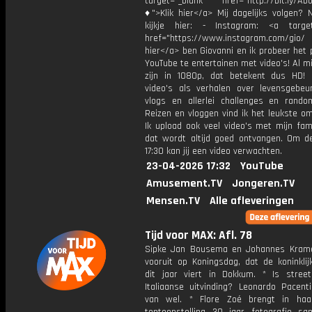
target="_blank" href="http://bit.ly/Ab
♦">Klik hier</a> Mij dagelijks volgen?
kijkje hier: - Instagram: <a target
href="https://www.instagram.com/gio/
hier</a> ben Giovanni en ik probeer het 
YouTube te entertainen met video's! Al mi
zijn in 1080p, dat betekent dus HD! 
video's als verhalen over levensgebeur
vlogs en allerlei challenges en rando
Reizen en vloggen vind ik het leukste o
Ik upload ook veel video's met mijn fam
dat wordt altijd goed ontvangen. Om 
17:30 kan jij een video verwachten.
23-04-2026 17:32
YouTube
Amusement.TV
Jongeren.TV
Mensen.TV
Alle afleveringen
Tijd voor MAX: Afl. 78
Sipke Jan Bousema en Johannes Krame
vooruit op Koningsdag, dat de koninklij
dit jaar viert in Dokkum. * Is stree
Italiaanse uitvinding? Leonardo Pacent
van wel. * Flore Zoé brengt in haa