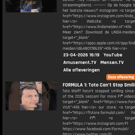
streamingdienst. ---------- Op de hoogte b
het laatste nieuws? Instagram: <a targe
href="https://www.instagram.com/linda_
hier</a> Website: <a target="
href="https://www.lindameiden.nl">Klik
Meer zien? Download de LINDA.meide
target="_blank"
href="https://apps.apple.com/nl/app/lind
meiden/id6480178639">Klik hier</a>
23-04-2026 16:19
YouTube
Amusement.TV
Mensen.TV
Alle afleveringen
FORMULA 1: Toto Can’t Stop Smil
Toto Wolff hasn't stopped smiling since
of the 2026 season! For more F1® videos,
target="_blank" href="https://www.For
Visit">Klik hier</a> our store: <a targe
href="https://f1store.formula1.com/ Fol
hier</a> F1®: <a target="_
href="https://www.instagram.com/F1
https://www.facebook.com/Formula1/
https://www.twitter.com/F1