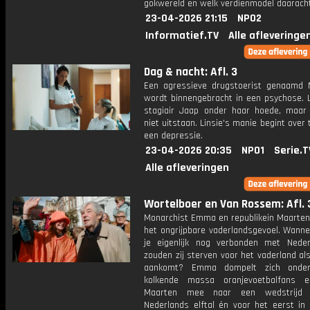
gokwereld en welk verdienmodel daarachte
23-04-2026 21:15
NPO2
Informatief.TV
Alle afleveringe
Dag & nacht: Afl. 3
Een agressieve drugstoerist genaamd 
wordt binnengebracht in een psychose. L
stagiair Jaap onder haar hoede, maa
niet uitstaan. Linsie's manie begint over 
een depressie.
23-04-2026 20:35
NPO1
Serie.T
Alle afleveringen
Wortelboer en Van Rossem: Afl. 
Monarchist Emma en republikein Maarten 
het ongrijpbare vaderlandsgevoel. Wanne
je eigenlijk nog verbonden met Nede
zouden zij sterven voor het vaderland al
aankomt? Emma dompelt zich onde
kolkende massa oranjevoetbalfans e
Maarten mee naar een wedstrijd
Nederlands elftal én voor het eerst in 