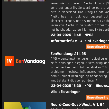
zeker niet studeren. Aletta Jacobs (1
vond dat oneerlijk. Ze werd de eerste v
arts in Nederland. Hoe kreeg ze dat voo
Aletta heeft er ook voor gezorgd da
kiesrecht kregen, net als mannen. Eva du
leven van Aletta. In de sketch probeert
het huishouden zo eerlijk mogelijk te verd
23-04-2026 18:45
NPO3
Informatief.TV
Alle afleveringe
EenVandaag: Afl. 96
AIVD waarschuwt: jongeren radicaliseren
zelfs aanslagen plegen * Verslaving aan
in het verkeer leidt tot ongelukken * T
problemen: rechtse influencers keren z
hem * Kabinet bezuinigd op behandeling l
wat betekent dit voor patiënten?
23-04-2026 18:30
NPO1
Nieuws
Alle afleveringen
Noord-Zuid-Oost-West: Afl. 64