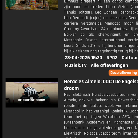
Bimhuis dirigeert hij een aantal compos
zijn hand en treden Lilian Vieira (zan
Tiehuis (gitaar), Leo Jansen (tenorsax
Udo Demandt (cajón) op als solist. Gedu
carrière verzamelde Mendoza maar l
Grammy Awards en 34 nominaties. Hij vo
Bakker op als chef-dirigent en br
Metropole Orkest internationaal ver
kaart. Sinds 2013 is hij honorair dirigen
hij elk seizoen nog regelmatig terug bij h
23-04-2026 15:20
NPO2
Cultuur
Muziek.TV
Alle afleveringen
Heracles Almelo: DOC | De Engels
droom
Het Elektrisch Rolstoelvoetbalteam van
Almelo, ook wel bekend als Powerchair 
reisde in de laatste week van februar
Liverpool in het Verenigd Koninkrijk. Da
team het op tegen Wrexham AFC, Liv
(Greenbank Academy) en Manchester C
het eerst in de geschiedenis ging een N
Elektrisch Rolstoelvoetbalteam internat