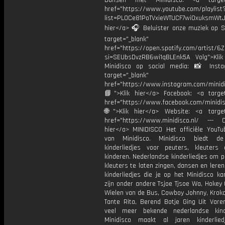
Dansen met Minidisco: <a target=
href="https://www.youtube.com/playlist
list=PL0Ce81PoTVxieWTUCF7wiOxuksmWtJp
hier</a> 🎧 Beluister onze muziek op Sp
target="_blank"
href="https://open.spotify.com/artist/
si=SEUbsDvzRB6wi1qBLEnk5A Volg">Klik
Minidisco op social media: 📸 Inst
target="_blank"
href="https://www.instagram.com/minidis
📘">Klik hier</a> Facebook: <a target
href="https://www.facebook.com/minidi
🌐">Klik hier</a> Website: <a target
href="https://www.minidisco.nl/ --- O
hier</a> MINIDISCO Het officiële YouTu
van Minidisco. Minidisco biedt de
kinderliedjes voor peuters, kleuters
kinderen. Nederlandse kinderliedjes om 
kleuters te laten zingen, dansen en lere
kinderliedjes die je op het Minidisco ka
zijn onder andere Tsjoe Tjsoe Wa, Hokey
Wielen van de Bus, Cowboy Johnny, Krokod
Tante Rita, Berend Botje Ging Uit Vare
veel meer bekende nederlandse kinde
Minidisco maakt al jaren kinderlie