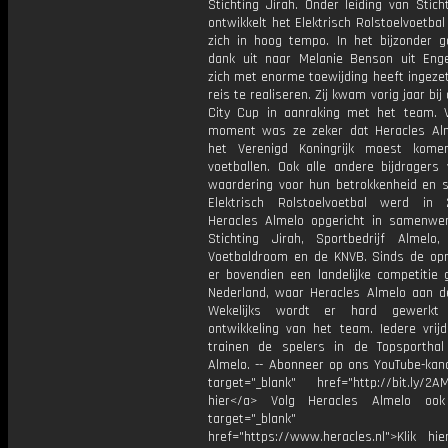
Stichting Jirah. Onder leiding van Stich
ontwikkelt het Elektrisch Rolstoelvoetbal
zich in hoog tempo. In het bijzonder g
dank uit naar Melanie Benson uit Enge
zich met enorme toewijding heeft ingeze
reis te realiseren. Zij kwam vorig jaar bij
City Cup in aanraking met het team. 
moment was ze zeker dat Heracles Al
het Verenigd Koningrijk moest kom
voetballen. Ook alle andere bijdragers 
waardering voor hun betrokkenheid en s
Elektrisch Rolstoelvoetbal werd in
Heracles Almelo opgericht in samenwe
Stichting Jirah, Sportbedrijf Almelo, 
Voetbaldroom en de KNVB. Sinds de opri
er bovendien een landelijke competitie 
Nederland, waar Heracles Almelo aan d
Wekelijks wordt er hard gewerk
ontwikkeling van het team. Iedere vrij
trainen de spelers in de Topsporthal
Almelo. -- Abonneer op ons YouTube-kana
target="_blank" href="http://bit.ly/2AM
hier</a> Volg Heracles Almelo oo
target="_blank"
href="https://www.heracles.nl">Klik hi