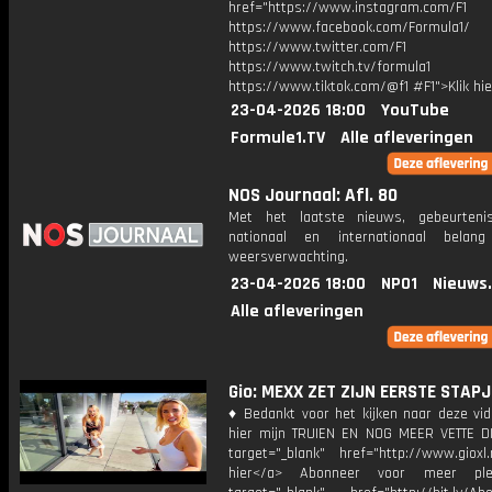
href="https://www.instagram.com/F1
https://www.facebook.com/Formula1/
https://www.twitter.com/F1
https://www.twitch.tv/formula1
https://www.tiktok.com/@f1 #F1">Klik hi
23-04-2026 18:00
YouTube
Formule1.TV
Alle afleveringen
NOS Journaal: Afl. 80
Met het laatste nieuws, gebeurteni
nationaal en internationaal bela
weersverwachting.
23-04-2026 18:00
NPO1
Nieuws
Alle afleveringen
Gio: MEXX ZET ZIJN EERSTE STAPJ
♦ Bedankt voor het kijken naar deze vid
hier mijn TRUIEN EN NOG MEER VETTE D
target="_blank" href="http://www.gioxl.
hier</a> Abonneer voor meer ple