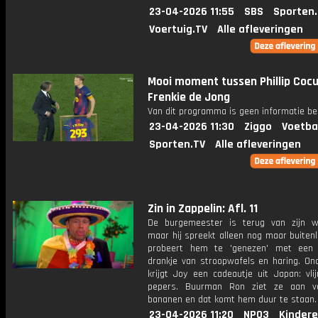
23-04-2026 11:55
SBS
Sporten
Voertuig.TV
Alle afleveringen
Mooi moment tussen Phillip Cocu
Frenkie de Jong
Van dit programma is geen informatie be
23-04-2026 11:30
Ziggo
Voetba
Sporten.TV
Alle afleveringen
Zin in Zappelin: Afl. 11
De burgemeester is terug van zijn we
maar hij spreekt alleen nog maar buiten
probeert hem te 'genezen' met een 
drankje van stroopwafels en haring. On
krijgt Joy een cadeautje uit Japan: vli
pepers. Buurman Ron ziet ze aan vo
bananen en dat komt hem duur te staan.
23-04-2026 11:20
NPO3
Kindere