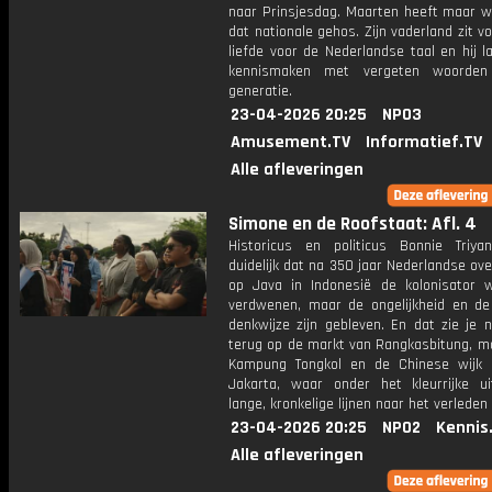
naar Prinsjesdag. Maarten heeft maar w
dat nationale gehos. Zijn vaderland zit vo
liefde voor de Nederlandse taal en hij 
kennismaken met vergeten woorden 
generatie.
23-04-2026 20:25
NPO3
Amusement.TV
Informatief.TV
Alle afleveringen
Simone en de Roofstaat: Afl. 4
Historicus en politicus Bonnie Triy
duidelijk dat na 350 jaar Nederlandse ov
op Java in Indonesië de kolonisator we
verdwenen, maar de ongelijkheid en de 
denkwijze zijn gebleven. En dat zie je n
terug op de markt van Rangkasbitung, ma
Kampung Tongkol en de Chinese wijk 
Jakarta, waar onder het kleurrijke uit
lange, kronkelige lijnen naar het verleden
23-04-2026 20:25
NPO2
Kennis
Alle afleveringen