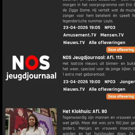
morgen in het voorprogramma van Eric C
de Ziggo Dome. Hij vertelt wat de muzi
zanger voor hem betekent én speelt hij
legendarische nummer Layla.
23-04-2026 19:05
NPO3
Amusement.TV
Mensen.TV
Nieuws.TV
Alle afleveringen
NOS Jeugdjournaal: Afl. 113
Het laatste nieuws uit binnen- en buit
het weer, speciaal voor de jonge kijker.
1 extra met gebarentaal.
23-04-2026 19:00
NPO3
Jonger
Nieuws.TV
Alle afleveringen
Het Klokhuis: Afl. 80
Tegenwoordig zijn mannen en vrouwen v
wet gelijk. Maar dat was zo'n 150 jaar g
anders. Meisjes en vrouwen moeste
worden en het huishouden doen. Ze