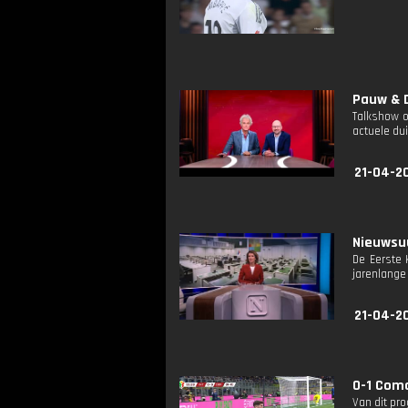
Pauw & D
Talkshow o
actuele dui
21-04-2
Nieuwsuu
De Eerste 
jarenlange 
21-04-2
0-1 Como
Van dit pr