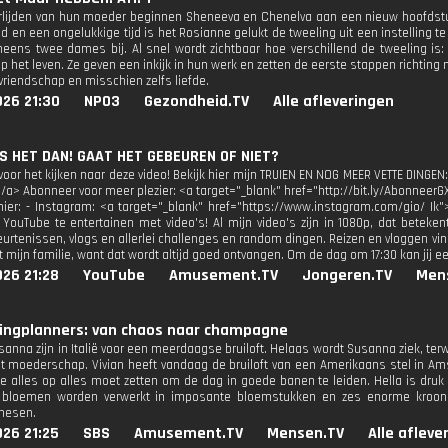
rlijden van hun moeder beginnen Sheneeva en Chenelva aan een nieuw hoofdstuk
ijd en een ongelukkige tijd is het Rosianne gelukt de tweeling uit een instelling t
neens twee dames bij. Al snel wordt zichtbaar hoe verschillend de tweeling is
op het leven. Ze geven een inkijk in hun werk en zetten de eerste stappen richting
vriendschap en misschien zelfs liefde.
026 21:30
NPO3
Gezondheid.TV
Alle afleveringen
 IS HET DAN! GAAT HET GEBEUREN OF NIET?
oor het kijken naar deze video! Bekijk hier mijn TRUIEN EN NOG MEER VETTE DINGEN:
</a> Abonneer voor meer plezier: <a target="_blank" href="http://bit.ly/AbonneerG
 hier: - Instagram: <a target="_blank" href="https://www.instagram.com/gio/ Ik"
 YouTube te entertainen met video's! Al mijn video's zijn in 1080p, dat beteken
urtenissen, vlogs en allerlei challenges en random dingen. Reizen en vloggen vind
 mijn familie, want dat wordt altijd goed ontvangen. Om de dag om 17:30 kan jij e
26 21:28
YouTube
Amusement.TV
Jongeren.TV
Men
ingplanners: van chaos naar champagne
sanna zijn in Italië voor een meerdaagse bruiloft. Helaas wordt Susanna ziek, ter
t moederschap. Vivian heeft vandaag de bruiloft van een Amerikaans stel in Am
e alles op alles moet zetten om de dag in goede banen te leiden. Hella is druk 
 bloemen worden verwerkt in imposante bloemstukken en zes enorme kroonl
hesen.
26 21:25
SBS
Amusement.TV
Mensen.TV
Alle afleve