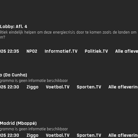
Lobby: Afl. 4
litiek eindelijk helpen om deze energiecrisis door te komen zoals de landen 
en?
026 22:35
NPO2
Informatief.TV
Politiek.TV
Alle aflev
o (Da Cunha)
ogramma is geen informatie beschikbaar
026 22:30
Ziggo
Voetbal.TV
Sporten.TV
Alle afleveri
 Madrid (Mbappé)
ogramma is geen informatie beschikbaar
026 22:30
Ziggo
Voetbal.TV
Sporten.TV
Alle afleveri