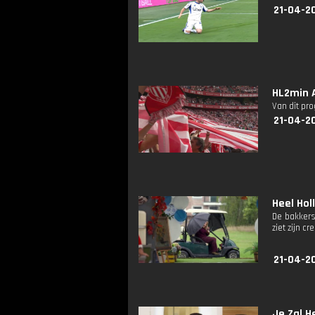
21-04-2
HL2min 
Van dit pr
21-04-2
Heel Holl
De bakkers
ziet zijn c
21-04-2
Je Zal H