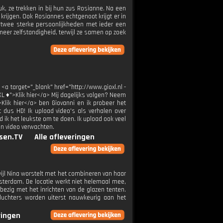
, ze trekken in bij hun zus Rosianne. Na een
e krijgen. Ook Rosiannes echtgenoot krijgt er in
: twee sterke persoonlijkheden met ieder een
 meer zelfstandigheid, terwijl ze samen op zoek
 <a target="_blank" href="http://www.gioxl.nl -
XL ♦">Klik hier</a> Mij dagelijks volgen? Neem
>Klik hier</a> ben Giovanni en ik probeer het
t dus HD! Ik upload video's als verhalen over
 ik het leukste om te doen. Ik upload ook veel
en video verwachten.
sen.TV
Alle afleveringen
wijl Nina worstelt met het combineren van haar
sterdam. De locatie werkt niet helemaal mee,
bezig met het inrichten van de glazen tenten.
uchters worden uiterst nauwkeurig aan het
ringen