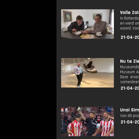
Volle Zal
In Rotterd
en werd on
woord. Voor
21-04-20
Nu te Zie
Museumdire
Museum Ams
Deze ervar
samenbreng
21-04-2
Unai Sim
Van dit pr
21-04-2