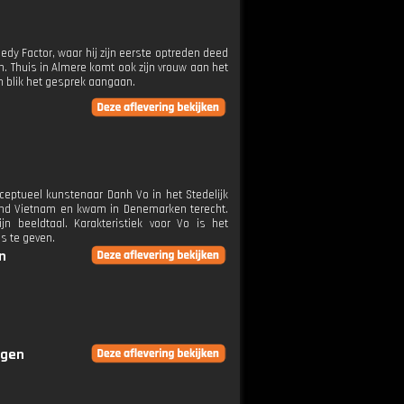
dy Factor, waar hij zijn eerste optreden deed
n. Thuis in Almere komt ook zijn vrouw aan het
en blik het gesprek aangaan.
eptueel kunstenaar Danh Vo in het Stedelijk
eland Vietnam en kwam in Denemarken terecht.
n beeldtaal. Karakteristiek voor Vo is het
s te geven.
n
ngen