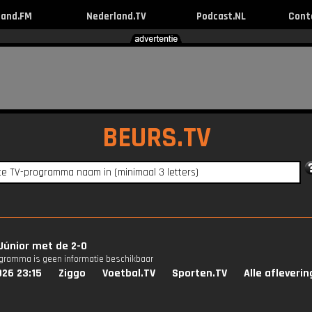
land.FM
Nederland.TV
Podcast.NL
Cont
BEURS.TV
 Júnior met de 2-0
ogramma is geen informatie beschikbaar
026 23:15
Ziggo
Voetbal.TV
Sporten.TV
Alle afleveri