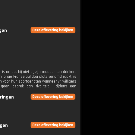
ngen
is omdat hij niet bij zijn moeder kan drinken.
jonge Franse bulldog plots verlamd raakt, is
n voor hun soortgenoten wanneer vrijwilligers
geen gebrek aan rivaliteit - tijdens een
eringen
ngen