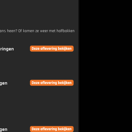
om ons heen? Of komen ze weer met halfbakken
eringen
ngen
ngen