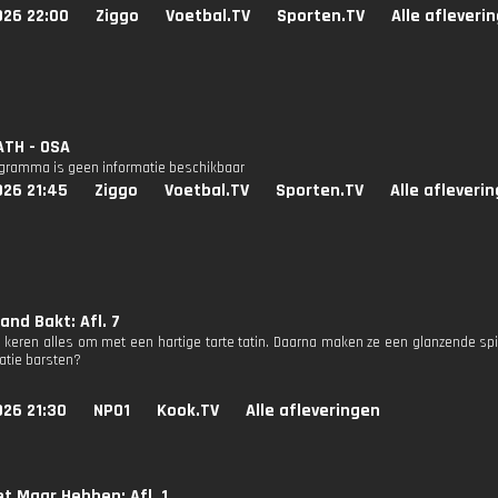
026 22:00
Ziggo
Voetbal.TV
Sporten.TV
Alle afleveri
ATH - OSA
ogramma is geen informatie beschikbaar
026 21:45
Ziggo
Voetbal.TV
Sporten.TV
Alle afleveri
and Bakt: Afl. 7
 keren alles om met een hartige tarte tatin. Daarna maken ze een glanzende spieg
reatie barsten?
026 21:30
NPO1
Kook.TV
Alle afleveringen
et Maar Hebben: Afl. 1