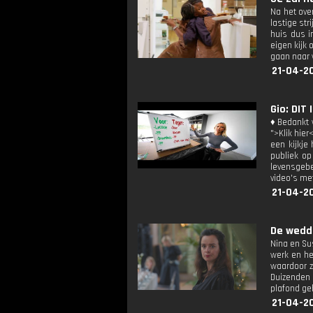
Na het ove
lastige str
huis dus i
eigen kijk 
gaan naar 
21-04-2
Gio: DIT
♦ Bedankt v
">Klik hier
een kijkje
publiek op
levensgebe
video's met
21-04-20
De wedd
Nina en Su
werk en he
waardoor z
Duizenden
plafond ge
21-04-20