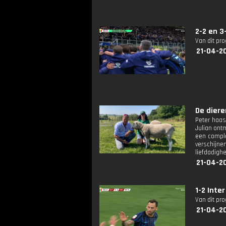
2-2 en 3
Van dit pr
21-04-2
De diere
Peter haas
Julian ont
een comple
verschijn
liefdadigh
21-04-2
1-2 Inte
Van dit pr
21-04-2