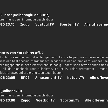
-2 Inter (Calhanoglu en Sucic)
ogramma is geen informatie beschikbaar
026 23:15
Ziggo
Voetbal.TV
Sporten.TV
Alle afleveri
narts van Yorkshire: Afl. 2
t zich om een drie uur oud veulen genaamd Elvis te helpen, wiens leven in gevaar 
moet een heel speciaal therapeutisch schaap met een oorprobleem. Wanneer een 
xe rugoperatie in het dierenziekenhuis nodig. Ondertussen zetten honden zich i
en bij de bloedbank voor huisdieren. En er is volop teamgeest - maar 
eidscricketwedstrijd: dierenartsen tegen boeren.
026 23:05
NPO2
Amusement.TV
Natuur.TV
Alle aflev
r (Çalhano?lu)
ogramma is geen informatie beschikbaar
026 23:00
Ziggo
Voetbal.TV
Sporten.TV
Alle afleveri