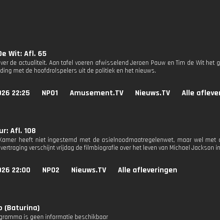
e Wit: Afl. 65
ver de actualiteit. Aan tafel voeren afwisselend Jeroen Pauw en Tim de Wit het g
ding met de hoofdrolspelers uit de politiek en het nieuws.
026 22:25
NPO1
Amusement.TV
Nieuws.TV
Alle aflev
r: Afl. 108
Kamer heeft niet ingestemd met de asielnoodmaatregelenwet, maar wel met de
vertraging verschijnt vrijdag de filmbiografie over het leven van Michael Jackson i
026 22:00
NPO2
Nieuws.TV
Alle afleveringen
 (Baturina)
ogramma is geen informatie beschikbaar