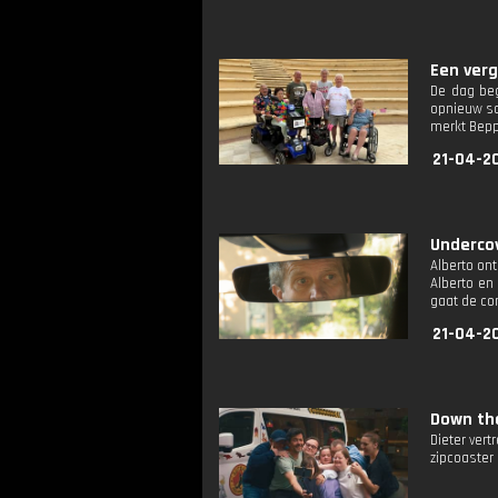
Een verg
De dag beg
opnieuw sa
merkt Beppi
21-04-2
Undercov
Alberto on
Alberto en
gaat de co
21-04-2
Down the
Dieter ver
zipcoaster