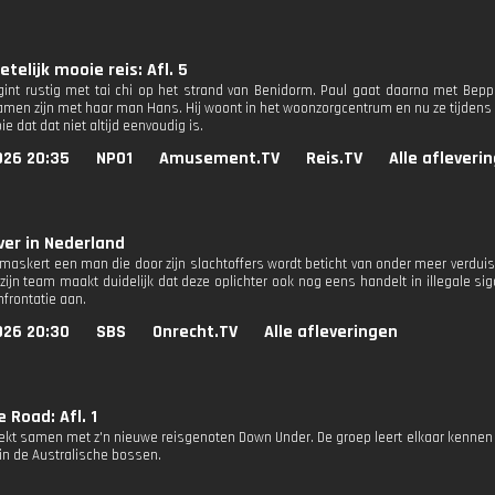
etelijk mooie reis: Afl. 5
int rustig met tai chi op het strand van Benidorm. Paul gaat daarna met Beppi
men zijn met haar man Hans. Hij woont in het woonzorgcentrum en nu ze tijdens 
e dat dat niet altijd eenvoudig is.
026 20:35
NPO1
Amusement.TV
Reis.TV
Alle afleveri
er in Nederland
tmaskert een man die door zijn slachtoffers wordt beticht van onder meer verduist
 zijn team maakt duidelijk dat deze oplichter ook nog eens handelt in illegale s
nfrontatie aan.
026 20:30
SBS
Onrecht.TV
Alle afleveringen
 Road: Afl. 1
trekt samen met z'n nieuwe reisgenoten Down Under. De groep leert elkaar kennen 
 in de Australische bossen.