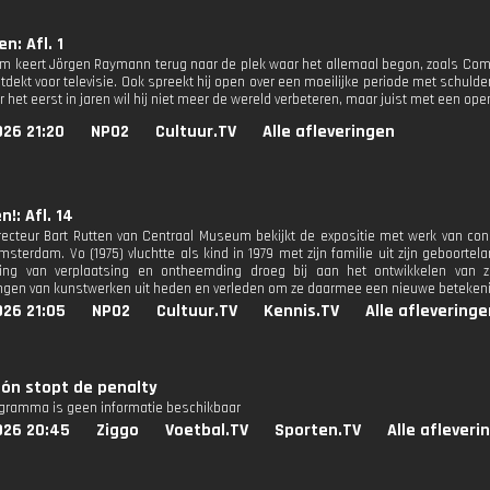
en: Afl. 1
am keert Jörgen Raymann terug naar de plek waar het allemaal begon, zoals Come
tdekt voor televisie. Ook spreekt hij open over een moeilijke periode met schulde
 het eerst in jaren wil hij niet meer de wereld verbeteren, maar juist met een op
26 21:20
NPO2
Cultuur.TV
Alle afleveringen
n!: Afl. 14
cteur Bart Rutten van Centraal Museum bekijkt de expositie met werk van conc
terdam. Vo (1975) vluchtte als kind in 1979 met zijn familie uit zijn geboort
ing van verplaatsing en ontheemding droeg bij aan het ontwikkelen van zij
en van kunstwerken uit heden en verleden om ze daarmee een nieuwe betekeni
026 21:05
NPO2
Cultuur.TV
Kennis.TV
Alle afleveringe
ón stopt de penalty
ogramma is geen informatie beschikbaar
026 20:45
Ziggo
Voetbal.TV
Sporten.TV
Alle afleveri