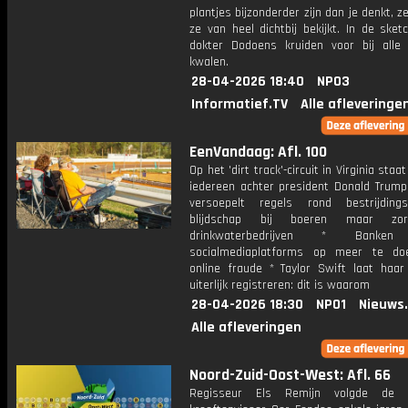
plantjes bijzonderder zijn dan je denkt, ze
ze van heel dichtbij bekijkt. In de sketc
dokter Dodoens kruiden voor bij alle 
kwalen.
28-04-2026 18:40
NPO3
Informatief.TV
Alle afleveringe
EenVandaag: Afl. 100
Op het 'dirt track'-circuit in Virginia staa
iedereen achter president Donald Trump
versoepelt regels rond bestrijdings
blijdschap bij boeren maar zor
drinkwaterbedrijven * Banken
socialmediaplatforms op meer te do
online fraude * Taylor Swift laat haa
uiterlijk registreren: dit is waarom
28-04-2026 18:30
NPO1
Nieuws
Alle afleveringen
Noord-Zuid-Oost-West: Afl. 66
Regisseur Els Remijn volgde de 