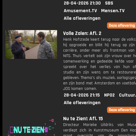
28-04-2026 21:30
SBS
Amusement.TV
Mensen.TV
Alle afleveringen
Volle Zalen: Afl. 2
Henk Hofstede keert terug naar de volks
hij opgroeide en blikt hij terug op zij
carrière, onder meer als frontman van
NITS. Thuis vertelt ook zijn vrouw over
samenwerking en gedeelde liefde voor k
spreekt over het verlies van hun a
studio en zijn wens om te restaurer
gebleven. Thema's als muziek, oorlogsge
en zijn band met Amsterdam en voetbalv
JOS komen samen.
28-04-2026 21:15
NPO2
Cultuur
Alle afleveringen
Nu te Zien!: Afl. 15
Directeur Marieke Uildriks van Mu
verdiept zich in Kunstmuseum Den Ha
groot overzicht van de naoorlogs