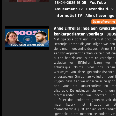
28-04-2026 16:05
YouTube
Amusement.TV
Gezondheid.TV
Informatief.TV
Alle afleveringe
Anne Eißfeller: hoe een kwakzal
kankerpatiënten voorliegt | BOO
Met speciale dank aan: internist-oncolo
Dezentjé. Eerder dit jaar krijgen we een 
tip binnen: gezondheidscoach Anne Eißf
een kankerpatiënt hebben verteld dat di
buiten het ziekenhuis om te verhelpen 
website van Eißfeller lezen we 
schadelijke claims. Voor ons red
werkwijze van deze gezondheidscoach
onderzoeken. Om een zo volledig mogelij
krijgen, besluiten we undercover te gaa
ons voor als kankerpatiënt en m
afspraak. De adviezen die we krijgen,
alarmerender dan we dachten. Zo
Eißfeller dat kanker te genezen valt d
meer kwark met lijnzaad te et
chemotherapie juist kanker veroorzaakt
“gemaakt is om mensen te doden”. Ze 