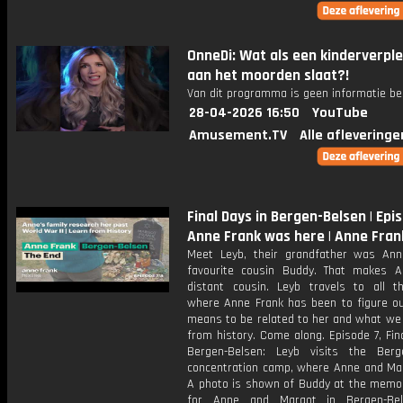
OnneDi: Wat als een kinderverpl
aan het moorden slaat?!
Van dit programma is geen informatie be
28-04-2026 16:50
YouTube
Amusement.TV
Alle afleveringe
Final Days in Bergen-Belsen | Epis
Anne Frank was here | Anne Fra
Meet Leyb, their grandfather was Ann
favourite cousin Buddy. That makes A
distant cousin. Leyb travels to all t
where Anne Frank has been to figure ou
means to be related to her and what we 
from history. Come along. Episode 7, Fin
Bergen-Belsen: Leyb visits the Berg
concentration camp, where Anne and Mar
A photo is shown of Buddy at the memor
for Anne and Margot in Bergen-Bel