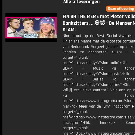
Alle afleveringen
FINISH THE MEME met Pieter Valle
Bankzitters, ...💀🤣 - De Mensen
SLAM!
Nina staat op de Best Social Awards 
Finish The Meme met de grootste content
van Nederland. Vergeet je niet op onze
kanalen te abonneren: SLAM! – 
target="_blank"
href="https://bit.ly/YTslamradio">Klik
SLAM! – Music <a target="_
href="https://bit.ly/YTslammusic">Klik
SLAM! – Series <a target="
href="https://bit.ly/YTslamseries">Klik
Wil jij exclusieve content? Volg ons op 
<a target="_bl
href="https://www.instagram.com/slamoff
hier</a> Meer van de jury? Instagram Ri
target="_blank"
href="https://www.instagram.com/ries.v
Instagram">Klik hier</a> Se
target="_blank"
href="https://www.instagram.com/senna