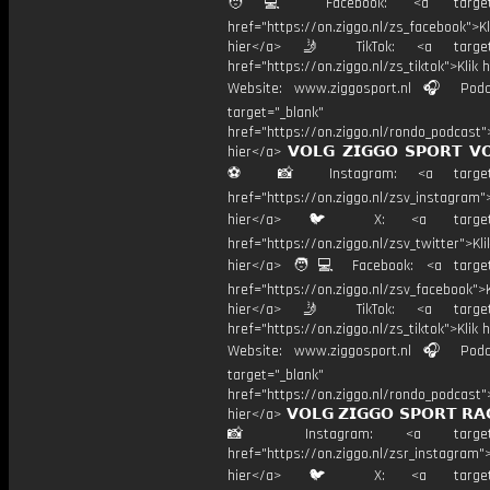
🧑💻 Facebook: <a target="
href="https://on.ziggo.nl/zs_facebook">Kl
hier</a> 🤳 TikTok: <a target=
href="https://on.ziggo.nl/zs_tiktok">Klik h
Website: www.ziggosport.nl 🎧 Podc
target="_blank"
href="https://on.ziggo.nl/rondo_podcast">
hier</a> 𝗩𝗢𝗟𝗚 𝗭𝗜𝗚𝗚𝗢 𝗦𝗣𝗢𝗥𝗧 𝗩
⚽️ 📸 Instagram: <a target="
href="https://on.ziggo.nl/zsv_instagram">
hier</a> 🐦 X: <a target="
href="https://on.ziggo.nl/zsv_twitter">Kli
hier</a> 🧑💻 Facebook: <a target=
href="https://on.ziggo.nl/zsv_facebook">K
hier</a> 🤳 TikTok: <a target=
href="https://on.ziggo.nl/zs_tiktok">Klik h
Website: www.ziggosport.nl 🎧 Podc
target="_blank"
href="https://on.ziggo.nl/rondo_podcast">
hier</a> 𝗩𝗢𝗟𝗚 𝗭𝗜𝗚𝗚𝗢 𝗦𝗣𝗢𝗥𝗧 𝗥𝗔
📸 Instagram: <a target="_
href="https://on.ziggo.nl/zsr_instagram">
hier</a> 🐦 X: <a target="