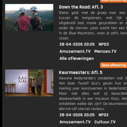
Down the Road: Afl. 3
Dieter gaat met de groep naar een 
tussen de kangoeroes, met tijd 
uitgebreid bad, mooie gesprekken en 
onder de sterren. Later wacht hen een 
in de Blue Mountains, waar je zelfs bov
staan.
28-04-2026 20:25
NPO3
Amusement.TV
Mensen.TV
Alle afleveringen
Keurmeesters: Afl. 5
Gewone Nederlanders ontdekken wat 
hen doet. Twaalf duo's geven hun o
mening over kunstwerken in Nederland
Maar niet alles wat zij beoordel
daadwerkelijk in een museum thuis. We
ontdekken welke dat zijn? De keurmeest
één-tot-vijf-sterren reviews.
28-04-2026 20:25
NPO2
Amusement.TV
Cultuur.TV