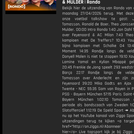
& MULDER | Rondo
Bekijk hier de uitzending van Rondo van
maandag 27/04/2026 terug. Met deze
onze voetbal talkshow te gast: 
Tomasson, Ronald de Boer, Theo Janssen
Mulder. 00:00 Intro Rondo 1:40 Jon Dahl
over Feyenoord & AC Milan 7:43 The
kampioen met De Treffers? 10:43 You
bijna kampioen met Schalke 04 13:4
Moment 14:35 Rondje langs de veld
Donyell Malen is niet te stoppen 19:10 Xa
Lamine Yamal en Kylian Mbappé geb
20:45 Frenkie de Jong speelt 293 wedstr
Barça 22:17 Rondje langs de veld
Tomasson over Anderlecht en zijn z
Feyenoord 39:20 Mika Godts en Ajax
Twente - NEC 55:35 Sam van Royen in Pa
PSG - Bayern München 57:15 Paris Saint-
Bayern München 1:02:10 Tomasson o
periode als bondscoach van Zweden 1:
Slotoffensief 1:12:19 De Speld Sport ↠ A
nu op het YouTube kanaal van Ziggo Spor
uitzendingen terug te kijken <a target
href="http://on.ziggo.nl/Abonneer
hier</a> Live topsport kijk je bij Ziggo