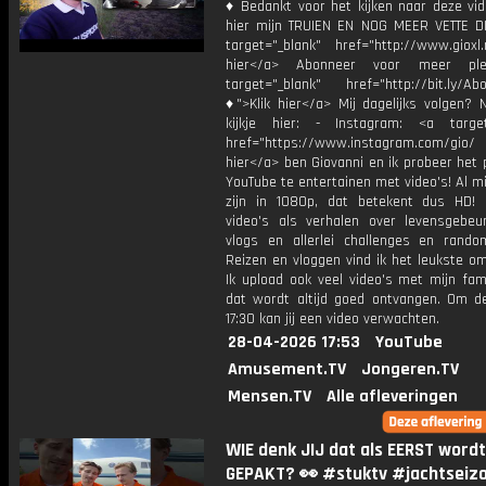
♦ Bedankt voor het kijken naar deze vid
hier mijn TRUIEN EN NOG MEER VETTE D
target="_blank" href="http://www.gioxl.
hier</a> Abonneer voor meer ple
target="_blank" href="http://bit.ly/Ab
♦">Klik hier</a> Mij dagelijks volgen?
kijkje hier: - Instagram: <a target
href="https://www.instagram.com/gio/
hier</a> ben Giovanni en ik probeer het 
YouTube te entertainen met video's! Al mi
zijn in 1080p, dat betekent dus HD! 
video's als verhalen over levensgebeur
vlogs en allerlei challenges en rando
Reizen en vloggen vind ik het leukste o
Ik upload ook veel video's met mijn fam
dat wordt altijd goed ontvangen. Om 
17:30 kan jij een video verwachten.
28-04-2026 17:53
YouTube
Amusement.TV
Jongeren.TV
Mensen.TV
Alle afleveringen
WIE denk JIJ dat als EERST wordt
GEPAKT? 👀 #stuktv #jachtseiz