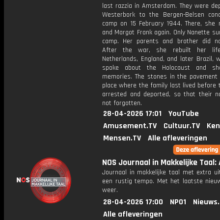
last razzia in Amsterdam. They were dep
Westerbork to the Bergen-Belsen conc
camp on 15 February 1944. There, she
and Margot Frank again. Only Nanette su
camp. Her parents and brother did no
After the war, she rebuilt her lif
Netherlands, England, and later Brazil,
spoke about the Holocaust and sh
memories. The stones in the pavement
place where the family last lived before
arrested and deported, so that their 
not forgotten.
28-04-2026 17:01
YouTube
Amusement.TV
Cultuur.TV
Ken
Mensen.TV
Alle afleveringen
NOS Journaal in Makkelijke Taal: 
Journaal in makkelijke taal met extra ui
een rustig tempo. Met het laatste nieu
weer.
28-04-2026 17:00
NPO1
Nieuws
Alle afleveringen