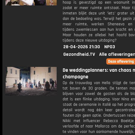
hoop is gevestigd op een woonunit in
zodat er meer ruimte ontstaat. Maar ti
inmeten blijkt deze unit 'iets' groter uit
dan de bedoeling was. Terwijl het gezin 
meer ruimte, werken Sheneeva en 
tijdens zwemlessen aan hun kracht en mo
Maar houden ze allebei het hoofd bo
tijdens deze nieuwe uitdaging?
28-04-2026 21:30
NPO3
Gezondheid.TV
Alle afleveringe
De weddingplanners: van chaos 
champagne
Op de trouwdag van Hella stijgt de te
tot boven de 30 graden. De tenten mo
blijven voor zowel de gasten als de b
dat is een flinke uitdaging. Voor Nina 
staat de ceremonie in Italië op het prog
detail wordt nog één keer gecontrole
fouten zijn geen optie. Ondertussen reiz
Nikki met influencer Rebecca Boektj
verloofde af naar Mallorca om de perfec
te vinden voor hun aankomende huwelijk.