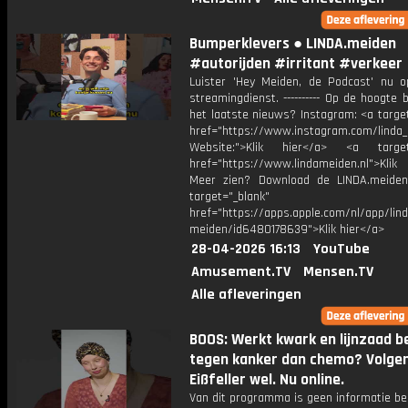
Bumperklevers ● LINDA.meiden
#autorijden #irritant #verkeer
Luister 'Hey Meiden, de Podcast' nu o
streamingdienst. ---------- Op de hoogte b
het laatste nieuws? Instagram: <a targe
href="https://www.instagram.com/linda
Website:">Klik hier</a> <a target=
href="https://www.lindameiden.nl">Klik
Meer zien? Download de LINDA.meide
target="_blank"
href="https://apps.apple.com/nl/app/lind
meiden/id6480178639">Klik hier</a>
28-04-2026 16:13
YouTube
Amusement.TV
Mensen.TV
Alle afleveringen
BOOS: Werkt kwark en lijnzaad b
tegen kanker dan chemo? Volge
Eißfeller wel. Nu online.
Van dit programma is geen informatie be