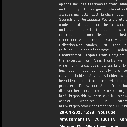
episode includes testimonies from Hanne
and Janny Brilleslijper. #AnneFran
#webseries SUBTITLES: English, Dutch
Spanish and Portuguese. We are gratefu
made use of media from the following in
and organisations for this episode, whic
contributions from: Netherlands Inst
Sound and Vision, Imperial War Museum
Collection Rob Brandes, POND5, Anne Fra
Stiftung niedersächsische Gedenk
Gedenkstätte Bergen-Belsen Copyright 
the excerpts from Anne Frank’s writi
Anne Frank Fonds, Basel, Switzerland. Ev
has been made to identify and con
copyright holders. Any rights holders wh
been identified or traced are invited to c
producers. Follow our Anne Frank-ch
discover her story. SUBSCRIBE: <a targe
href="https://bit.ly/2os7IsS">Klik hie
official website: <a target="
href="https://www.annefrank.org">Klik h
28-04-2026 16:28
YouTube
Amusement.TV
Cultuur.TV
Ken
Mensen.TV
Alle afleveringen