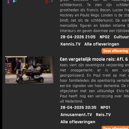
schilderkunst. Te zien zijn schilde
grootheden als Francis Bacon, Lucian Fr
Hockney en Paula Rego. Londen is de sta
bindt, net als de schilderkunst. De wer
menselijke figuren en bieden intieme b
interieurs en geven daarmee een tijdsbee
28-04-2026 21:05
NPO2
Cultuur
Kennis.TV
Alle afleveringen
Een vergetelijk mooie reis: Afl. 6
Kees viert zijn zeventigste verjaardag en 
niet onopgemerkt: er is een surpr
georganiseerd. En Paul trekt op met
haar familieleden, die openhartig vertell
eerste signalen van haar dementie. De r
afgesloten met een uitbundige Elvis-fe
Paul heeft nog een verrassing over la
uit Nederland.
28-04-2026 20:35
NPO1
Amusement.TV
Reis.TV
Alle afleveringen