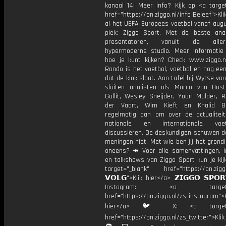
kanaal 14! Meer info? Kijk op <a target
href="https://on.ziggo.nl/info Beleef">Kli
al het UEFA Europees voetbal vanaf augu
plek: Ziggo Sport. Met de beste ana
presentatoren, vanuit de allern
hypermoderne studio. Meer informati
hoe je kunt kijken? Check www.ziggo.nl
Rondo is het voetbal, voetbal en nog ee
dat de klok slaat. Aan tafel bij Wytse va
sluiten analisten als Marco van Bas
Gullit, Wesley Sneijder, Youri Mulder, 
der Vaart, Wim Kieft en Khalid Bo
regelmatig aan om over de actualitei
nationale en internationale vo
discussiëren. De deskundigen schuwen d
meningen niet. Met wie ben jij het grond
oneens? ↠ Voor alle samenvattingen, i
en talkshows van Ziggo Sport kun je kij
target="_blank" href="https://on.ziggo
𝗩𝗢𝗟𝗚">Klik hier</a> 𝗭𝗜𝗚𝗚𝗢 𝗦𝗣𝗢
Instagram: <a target="_
href="https://on.ziggo.nl/zs_instagram">K
hier</a> 🐦 X: <a target="
href="https://on.ziggo.nl/zs_twitter">Kli