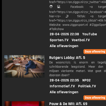
href="https://on.ziggo.nl/zsr_twitter">Kli
🧑💻 Facebook: <a target="
href="https://on.ziggo.nl/zsr_facebook">K
hier</a> 🤳 TikTok: <a target=
href="https://on.ziggo.nl/zs_tiktok">Klik h
Website: www.ziggosport.nl #ZiggoSpo
#Talkshow
28-04-2026 22:38
YouTube
Sporten.TV
Voetbal.TV
Alle afleveringen
Rutgers Lobby: Afl. 5
De wooncrisis is enorm en tegeli
schrikbarende leegstand. Meer dan 
miljoen vierkante meter!. Wat gaat de
daaraan doen?
28-04-2026 22:35
NPO2
Informatief.TV
Politiek.TV
Alle afleveringen
Pauw & De Wit: Afl. 69