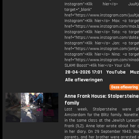
Instagram">Klik hier</a> Juul
target="_blank"
href="https://www.instagram.com/juultj
Instagram">Klik hier</a> Max: <a target
href="https://www.instagram.com/max.b
Instagram">Klik hier</a> Toto: <a targe
href="https://www.instagram.com/dokte
Instagram">Klik hier</a> Jan: <a target
href="https://www.instagram.com/jantjeo
Instagram">Klik hier</a> Nina: <a targe
href="https://www.instagram.com/ninad
SLAM! Boost">Klik hier</a> Your Life
28-04-2026 17:01
YouTube
Muz
Alle afleveringen
Anne Frank House: Stolpersteine 
family
Last week, Stolpersteine were p
Amsterdam for the Blitz family. Nanette
in the same class at the Jewish Lyceu
Frank (1L2). Anne later wrote about her
in her diary. On 29 September 1943, Nan
parents, and her brother were arrested 