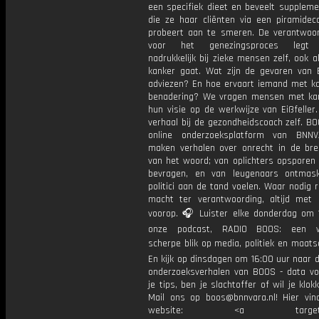
een specifiek dieet en beveelt suppleme
die ze haar cliënten via een piramideco
probeert aan te smeren. De verantwoord
voor het genezingsproces legt E
nadrukkelijk bij zieke mensen zelf, ook 
kanker gaat. Wat zijn de gevaren van Ei
adviezen? En hoe ervaart iemand met ka
benadering? We vragen mensen met ka
hun visie op de werkwijze van Eißfeller
verhaal bij de gezondheidscoach zelf. B
online onderzoeksplatform van BNNV
maken verhalen over onrecht in de bre
van het woord; van oplichters opsporen 
bevragen, en van leugenaars ontmas
politici aan de tand voelen. Waar nodig 
macht ter verantwoording, altijd met 
voorop. 🎧 Luister elke donderdag om 
onze podcast, RADIO BOOS: een we
scherpe blik op media, politiek en maatsch
En kijk op dinsdagen om 16:00 uur naar 
onderzoeksverhalen van BOOS - data vo
je tips, ben je slachtoffer of wil je klok
Mail ons op boos@bnnvara.nl! Hier vin
website: <a target="_