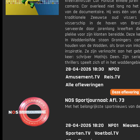
kreeftenvisser Cor Fondse enkele jaren
camera. Cor overleed niet lang na het
van de documentaire. Hij was één van d
traditionele Zeeuwse oud vissers
visserschip in de haven van Bresk
serveerde daar jarenlang kreeften di
plekke voor zijn klanten bereidde. Deze ke
In Waddenlaifde staan Groningers cen
houden van de Wadden, als bron van ink
inspiratie. Ze zijn verknocht aan het ge
keer: schrijver Mathijs Deen. Zijn serie
thrillers speelt zich af in het waddengebi
28-04-2026 18:30
NPO2
Amusement.TV
Reis.TV
Alle afleveringen
NOS Sportjournaal: Afl. 73
Met het belangrijkste sportnieuws van de
28-04-2026 18:20
NPO1
Nieuws
Sporten.TV
Voetbal.TV