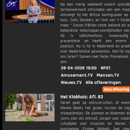
Na een roerig weekend waarin presid
ternauwernood ontsnapte aan een moo
ontvangt hij het Britse koningspaar op 
Huis. Coks Donders en Tom van 't Einde 
meer * Conan O'Brien staat bekend als e
bekendste televisiepersoonlijkheden van
Hij is talkshowhost, tweevoudi
presentator en heeft een enorm p
podcast. Nu is hij in Nederland en praa
over Nederlandse gewoontes. Kan hij nog
ons leren? Samen met Peter Pannekoek sc
aan.
28-04-2026 19:00
NPO1
Amusement.TV
Mensen.TV
Nieuws.TV
Alle afleveringen
Het Klokhuis: Afl. 83
Serah gaat op onkruid-safari. Al noem
Nienke Beets het groen tussen de tege
stoepplantjes. De planten en bloemen d
soms zien als onkruid, zorgen voor voed
schuilplek voor insecten en dieren. 
kunstenaar Esmee Winkels laat zie