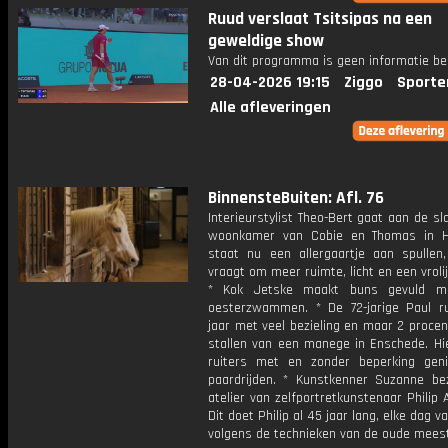
Ruud verslaat Tsitsipas na een
geweldige show
Van dit programma is geen informatie be
28-04-2026 19:15
Ziggo
Sporte
Alle afleveringen
BinnensteBuiten: Afl. 76
Interieurstylist Theo-Bert gaat aan de s
woonkamer van Cobie en Thomas in H
staat nu een allergaartje aan spullen
vraagt om meer ruimte, licht en een vroli
* Kok Jetske maakt buns gevuld me
oesterzwammen. * De 72-jarige Paul r
jaar met veel bezieling en maar 2 procen
stallen van een manege in Enschede. Hi
ruiters met en zonder beperking gen
paardrijden. * Kunstkenner Suzanne be
atelier van zelfportretkunstenaar Philip
Dit doet Philip al 45 jaar lang, elke dag v
volgens de technieken van de oude mees