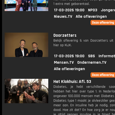
1 extra met gebarentaal.
17-03-2026 19:00
NPO3
Jonger
Nieuws.TV
Alle afleveringen
Doorzetters
Bekijk aflevering 6 van Doorzetters uit
hier op KIJK.
17-03-2026 19:00
SBS
Informat
Mensen.TV
Ondernemen.TV
Alle afleveringen
Het Klokhuis: Afl. 53
Diabetes, je hebt verschillende so
hebben het hier over type 1. In Nederla
ongeveer 100.000 mensen met Diabetes ty
Diabetes type 1 maakt je alvleesklier gee
meer aan. En insuline heb je nodig, zon
dood. Hoe zit dat? En hoe zorg je er no
je altijd genoeg insuline in je bloed h