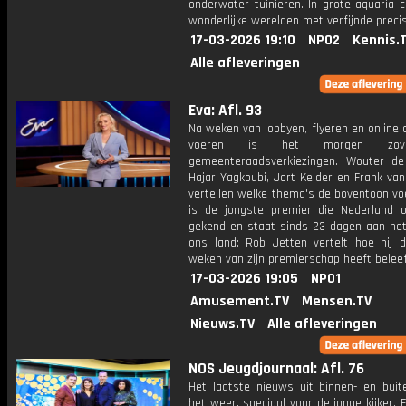
onderwater tuinieren. In grote aquaria 
wonderlijke werelden met verfijnde precis
17-03-2026 19:10
NPO2
Kennis.
Alle afleveringen
Eva: Afl. 93
Na weken van lobbyen, flyeren en online
voeren is het morgen zov
gemeenteraadsverkiezingen. Wouter de
Hajar Yagkoubi, Jort Kelder en Frank va
vertellen welke thema's de boventoon voe
is de jongste premier die Nederland o
gekend en staat sinds 23 dagen aan het
ons land: Rob Jetten vertelt hoe hij d
weken van zijn premierschap heeft beleef
17-03-2026 19:05
NPO1
Amusement.TV
Mensen.TV
Nieuws.TV
Alle afleveringen
NOS Jeugdjournaal: Afl. 76
Het laatste nieuws uit binnen- en buit
het weer, speciaal voor de jonge kijker.