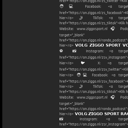
href="https://on.ziggo.nl/zs_twitter">Kli
🧑💻 Facebook: <a target="
href="https://on.ziggo.nl/zs_facebook">Kl
hier</a> 🤳 TikTok: <a target=
href="https://on.ziggo.nl/zs_tiktok">Klik h
Website: www.ziggosport.nl 🎧 Podc
target="_blank"
href="https://on.ziggo.nl/rondo_podcast">
hier</a> 𝗩𝗢𝗟𝗚 𝗭𝗜𝗚𝗚𝗢 𝗦𝗣𝗢𝗥𝗧 𝗩
⚽️ 📸 Instagram: <a target="
href="https://on.ziggo.nl/zsv_instagram">
hier</a> 🐦 X: <a target="
href="https://on.ziggo.nl/zsv_twitter">Kli
hier</a> 🧑💻 Facebook: <a target=
href="https://on.ziggo.nl/zsv_facebook">K
hier</a> 🤳 TikTok: <a target=
href="https://on.ziggo.nl/zs_tiktok">Klik h
Website: www.ziggosport.nl 🎧 Podc
target="_blank"
href="https://on.ziggo.nl/rondo_podcast">
hier</a> 𝗩𝗢𝗟𝗚 𝗭𝗜𝗚𝗚𝗢 𝗦𝗣𝗢𝗥𝗧 𝗥𝗔
📸 Instagram: <a target="_
href="https://on.ziggo.nl/zsr_instagram">