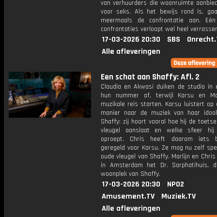
van verhuurders die woonruimte aanbiede
voor seks. Als het bewijs rond is, gaa
meermaals de confrontatie aan. Eén
confrontaties verloopt wel heel verrasse
17-03-2026 20:30
SBS
Onrecht.
Alle afleveringen
Een schat aan Shaffy: Afl. 2
Claudia en Akwasi duiken de studio in
hun nummer af, terwijl Karsu en Ma
muzikale reis starten. Karsu luistert op
manier naar de muziek van haar ido
Shaffy: zij hoort vooral hoe hij de toetse
vleugel aanslaat en welke sfeer hi
oproept. Chris heeft daarom iets b
geregeld voor Karsu. Ze mag nu zelf spe
oude vleugel van Shaffy. Marlijn en Chri
in Amsterdam het Dr. Sarphatihuis, d
woonplek van Shaffy.
17-03-2026 20:30
NPO2
Amusement.TV
Muziek.TV
Alle afleveringen