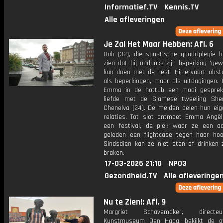
Informatief.TV
Kennis.TV
Alle afleveringen
Je Zal Het Maar Hebben: Afl. 6
Bob (32), die spastische quadriplegie h
zien dat hij ondanks zijn beperking 'ge
kan doen met de rest. Hij ervaart obsta
als beperkingen, maar als uitdagingen. 
Emma in de hottub een mooi gesprek
liefde met de Siamese tweeling She
Chenelva (24). De meiden delen hun eige
relaties. Tot slot ontmoet Emma Angèl
een festival, de plek waar ze een aa
geleden een flightcase tegen haar hoo
Sindsdien kan ze niet eten of drinken 
braken.
17-03-2026 21:10
NPO3
Gezondheid.TV
Alle afleveringe
Nu te Zien!: Afl. 9
Margriet Schavemaker, direct
Kunstmuseum Den Haag, bekijkt de ov