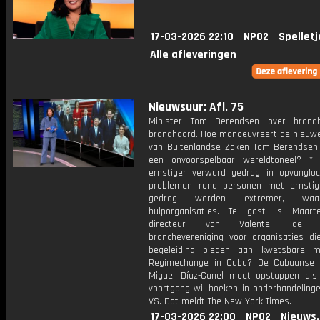
17-03-2026 22:10
NPO2
Spelletj
Alle afleveringen
Nieuwsuur: Afl. 75
Minister Tom Berendsen over brand
brandhaard. Hoe manoeuvreert de nieuwe
van Buitenlandse Zaken Tom Berendsen
een onvoorspelbaar wereldtoneel? *
ernstiger verward gedrag in opvangloc
problemen rond personen met ernsti
gedrag worden extremer, waar
hulporganisaties. Te gast is Maarte
directeur van Valente, de lan
branchevereniging voor organisaties di
begeleiding bieden aan kwetsbare m
Regimechange in Cuba? De Cubaanse 
Miguel Díaz-Canel moet opstappen als
voortgang wil boeken in onderhandeling
VS. Dat meldt The New York Times.
17-03-2026 22:00
NPO2
Nieuws