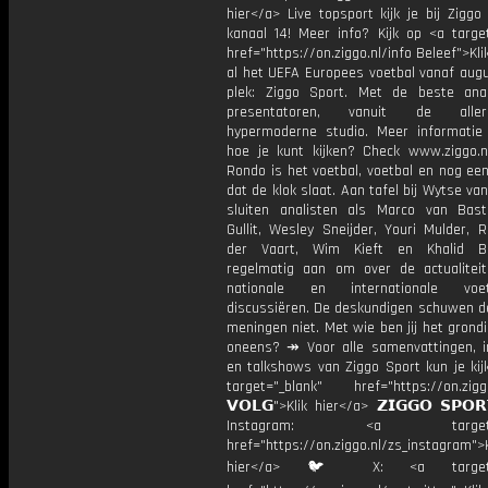
hier</a> Live topsport kijk je bij Ziggo
kanaal 14! Meer info? Kijk op <a target
href="https://on.ziggo.nl/info Beleef">Kli
al het UEFA Europees voetbal vanaf augu
plek: Ziggo Sport. Met de beste ana
presentatoren, vanuit de allern
hypermoderne studio. Meer informati
hoe je kunt kijken? Check www.ziggo.nl
Rondo is het voetbal, voetbal en nog ee
dat de klok slaat. Aan tafel bij Wytse va
sluiten analisten als Marco van Bas
Gullit, Wesley Sneijder, Youri Mulder, 
der Vaart, Wim Kieft en Khalid Bo
regelmatig aan om over de actualitei
nationale en internationale vo
discussiëren. De deskundigen schuwen d
meningen niet. Met wie ben jij het grond
oneens? ↠ Voor alle samenvattingen, i
en talkshows van Ziggo Sport kun je kij
target="_blank" href="https://on.ziggo
𝗩𝗢𝗟𝗚">Klik hier</a> 𝗭𝗜𝗚𝗚𝗢 𝗦𝗣𝗢
Instagram: <a target="_
href="https://on.ziggo.nl/zs_instagram">K
hier</a> 🐦 X: <a target="