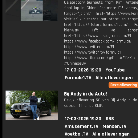
Celebratory burnouts from Kimi Antonel
final lap in China! For more F1® videos,
target="_blank" href="https://www.For
Visit">Klik hier</a> our store: <a targe
href="https://f1store.formula1.com/ Fol
hier</a> F1®: <a target="_
href="https://www.instagram.com/F1
https://www.facebook.com/Formula1/
https://www.twitter.com/F1
https://www.twitch.tv/formula1
https://www.tiktok.com/@f1 #F1">Klik
#ChineseGP
17-03-2026 19:30
YouTube
Formule1.TV
Alle afleveringen
Bij Andy in de Auto!
Bekijk aflevering 56 van Bij Andy in de
seizoen 1 hier op KIJK.
17-03-2026 19:30
SBS
Amusement.TV
Mensen.TV
Voetbal.TV
Alle afleveringen