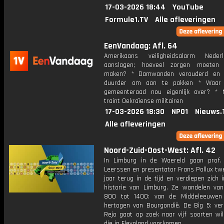
17-03-2026 18:44
YouTube
Formule1.TV
Alle afleveringen
EenVandaag: Afl. 64
Amerikaans veiligheidsalarm Nede
aanslagen; hoeveel zorgen moete
maken? * Damwanden verouderd en 
duurder om aan te pakken * Waar
gemeenteraad nou eigenlijk over? * 
traint Oekraïense militairen
17-03-2026 18:30
NPO1
Nieuws.
Alle afleveringen
Noord-Zuid-Oost-West: Afl. 42
In Limburg in de Waereld gaan prof.
Leerssen en presentator Frans Pollux tw
jaar terug in de tijd en verdiepen zich i
historie van Limburg. Ze wandelen van
800 tot 1400: van de Middeleeuwen
hertogen van Bourgondië. De Big 5: ver
Rejo gaat op zoek naar vijf soorten wil
die in Flevoland voorkomen.