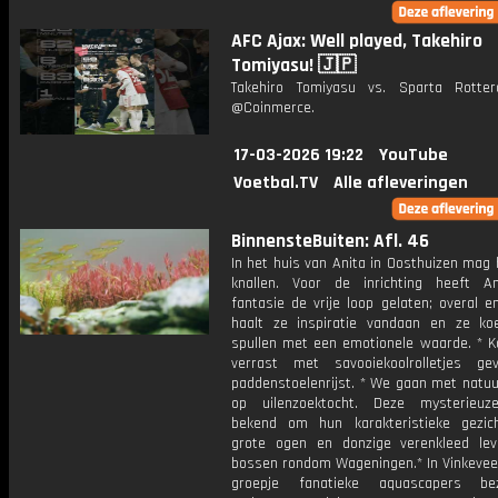
AFC Ajax: Well played, Takehiro
Tomiyasu! 🇯🇵
Takehiro Tomiyasu vs. Sparta Rotte
@Coinmerce.
17-03-2026 19:22
YouTube
Voetbal.TV
Alle afleveringen
BinnensteBuiten: Afl. 46
In het huis van Anita in Oosthuizen mag 
knallen. Voor de inrichting heeft A
fantasie de vrije loop gelaten; overal 
haalt ze inspiratie vandaan en ze ko
spullen met een emotionele waarde. * K
verrast met savooiekoolrolletjes g
paddenstoelenrijst. * We gaan met natuu
op uilenzoektocht. Deze mysterieuz
bekend om hun karakteristieke gezi
grote ogen en donzige verenkleed le
bossen rondom Wageningen.* In Vinkeveen
groepje fanatieke aquascapers b