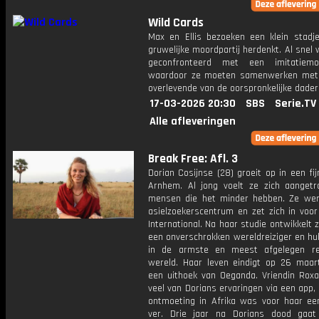
Wild Cards
Max en Ellis bezoeken een klein stadj
gruwelijke moordpartij herdenkt. Al snel
geconfronteerd met een imitatiemoo
waardoor ze moeten samenwerken met
overlevende van de oorspronkelijke dader
17-03-2026 20:30
SBS
Serie.TV
Alle afleveringen
Break Free: Afl. 3
Dorian Cosijnse (28) groeit op in een fij
Arnhem. Al jong voelt ze zich aangetr
mensen die het minder hebben. Ze wer
asielzoekerscentrum en zet zich in voo
International. Na haar studie ontwikkelt z
een onverschrokken wereldreiziger en hu
in de armste en meest afgelegen re
wereld. Haar leven eindigt op 26 maar
een uithoek van Oeganda. Vriendin Roxa
veel van Dorians ervaringen via een app
ontmoeting in Afrika was voor haar ee
ver. Drie jaar na Dorians dood gaa