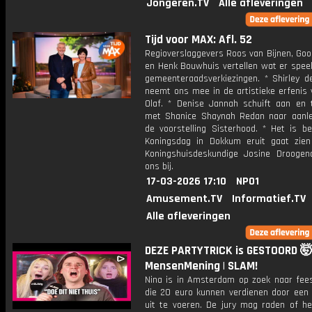
Jongeren.TV
Alle afleveringen
Tijd voor MAX: Afl. 52
Regioverslaggevers Roos van Bijnen, Goo
en Henk Bouwhuis vertellen wat er speel
gemeenteraadsverkiezingen. * Shirley d
neemt ons mee in de artistieke erfenis 
Olaf. * Denise Jannah schuift aan en 
met Shanice Shaynah Redan naar aanle
de voorstelling Sisterhood. * Het is b
Koningsdag in Dokkum eruit gaat zien 
Koningshuisdeskundige Josine Droogend
ons bij.
17-03-2026 17:10
NPO1
Amusement.TV
Informatief.TV
Alle afleveringen
DEZE PARTYTRICK is GESTOORD 🤯
MensenMening | SLAM!
Nina is in Amsterdam op zoek naar fee
die 20 euro kunnen verdienen door een p
uit te voeren. De jury mag raden of he