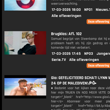
weersverwachting.
17-03-2026 18:00
NPO1
Nieuws.
Alle afleveringen
Brugklas: Afl. 102
Samuel begrijpt van Steenkamp dat hij 
probleem heeft als hij zijn gedrag en c
komende tijd niet verbetert.
17-03-2026 17:45
NPO3
Jonger
Serie.TV
Alle afleveringen
Gio: GEFELICITEERD SCHAT! LYNN
24 OP DE MALEDIVEN!🎉🥳
♦ Bedankt voor het kijken naar deze vid
hier mijn TRUIEN EN NOG MEER VETTE D
target="_blank" href="http://www.gioxl.
hier</a> Abonneer voor meer ple
target="_blank" href="http://bit.ly/Ab