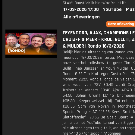
SLAM! Boost">Klik hier</a> Your Life
17-03-2026 17:00
YouTube
Muz
Alle afleveringen
FEYENOORD, AJAX, CHAMPIONS LE
CRUIJFF & MEER - KRUL, GULLIT, 
& MULDER | Rondo 16/3/2026
Bekijk hier de uitzending van Rondo van
maandag 16/03/2026 terug. Met deze
onze voetbal talkshow te gast: Tim K
Gullit, Theo Janssen en Youri Mulder. 0
Rondo 6:32 Tim Krul tegen Costa Rica 17:
Moment 20:25 Rondje langs de velden 
wint weer van PSV 30:45 Jordi Crui
Trainers en keepers 38:40 Ajax 46:48 
54:50 Johan Cruijff 1:01:45 Champio
1:05:30 Keeperswissel bij Tottenha
1:08:55 Sam van Royen in Mancheste
Sparta Praag - AZ 1:13:25 Kees Smit 1:
Slotoffensief 1:23:56 De Speld Sport ↠
je nu op het YouTube kanaal van Ziggo
alle uitzendingen terug te kijken <a targe
href="http://on.ziggo.nl/Abonneer