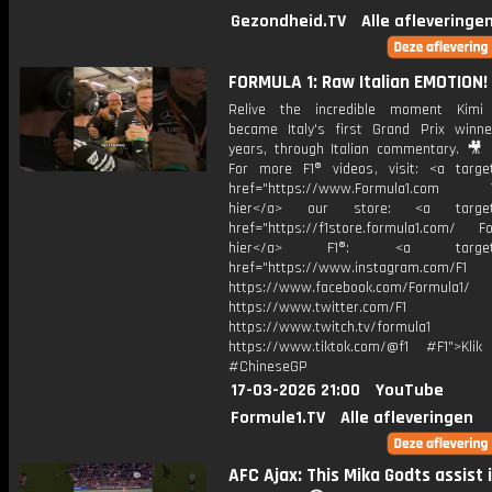
Gezondheid.TV
Alle afleveringe
FORMULA 1: Raw Italian EMOTION! 
Relive the incredible moment Kimi 
became Italy's first Grand Prix winn
years, through Italian commentary. 🎥 S
For more F1® videos, visit: <a target
href="https://www.Formula1.com Vis
hier</a> our store: <a target=
href="https://f1store.formula1.com/ Fol
hier</a> F1®: <a target="_
href="https://www.instagram.com/F1
https://www.facebook.com/Formula1/
https://www.twitter.com/F1
https://www.twitch.tv/formula1
https://www.tiktok.com/@f1 #F1">Klik
#ChineseGP
17-03-2026 21:00
YouTube
Formule1.TV
Alle afleveringen
AFC Ajax: This Mika Godts assist 