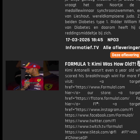
vraagt het aan Noortje de B
medaillewinnaar synchroonzwemmen, 
van Lieshout, wereldkampioene judo. Z
beiden Diabetes type 1. Ridder William 
van Diabetes en daarom heeft hij a
reddingsmiddeltje bij zich.
17-03-2026 18:45
NPO3
Informatief.TV
Alle afleveringe
FORMULA 1: Kimi Was How Old?! 
Kimi Antonelli wasn't even a year old w
scored his breakthrough win! For more F
visit: <a target="_b
href="https://www.Formula1.com Vis
hier</a> our store: <a target=
href="https://f1store.formula1.com/ Fol
hier</a> F1®: <a target="_
href="https://www.instagram.com/F1
https://www.facebook.com/Formula1/
https://www.twitter.com/F1
https://www.twitch.tv/formula1
https://www.tiktok.com/@f1 #F1">Klik
#ChineseGP