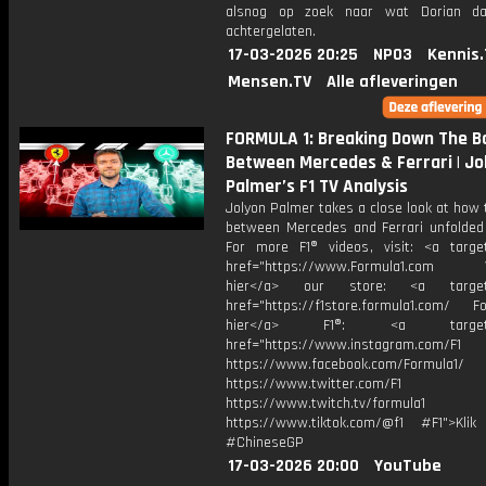
alsnog op zoek naar wat Dorian da
achtergelaten.
17-03-2026 20:25
NPO3
Kennis.
Mensen.TV
Alle afleveringen
FORMULA 1: Breaking Down The B
Between Mercedes & Ferrari | Jo
Palmer’s F1 TV Analysis
Jolyon Palmer takes a close look at how 
between Mercedes and Ferrari unfolded 
For more F1® videos, visit: <a target
href="https://www.Formula1.com Vis
hier</a> our store: <a target=
href="https://f1store.formula1.com/ Fol
hier</a> F1®: <a target="_
href="https://www.instagram.com/F1
https://www.facebook.com/Formula1/
https://www.twitter.com/F1
https://www.twitch.tv/formula1
https://www.tiktok.com/@f1 #F1">Klik
#ChineseGP
17-03-2026 20:00
YouTube