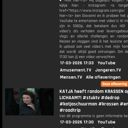
♦">Klik hier</a> Mij dagelijks volgen?
kijkje hier: - Instagram: <a target
href="https://www.instagram.com/gio/
hier</a> ben Giovanni en ik probeer het 
YouTube te entertainen met video's! Al mi
zijn in 1080p, dat betekent dus HD! 
video's als verhalen over levensgebeur
vlogs en allerlei challenges en rando
Reizen en vloggen vind ik het leukste o
Ik upload ook veel video's met mijn fam
dat wordt altijd goed ontvangen. Om 
17:30 kan jij een video verwachten.
17-03-2026 17:33
YouTube
Amusement.TV
Jongeren.TV
Mensen.TV
Alle afleveringen
KATJA heeft random KRASSEN o
LICHAAM?! #stuktv #dedrop
#katjaschuurman #krassen #e
#roadtrip
Van dit programma is geen informatie be
17-03-2026 17:30
YouTube