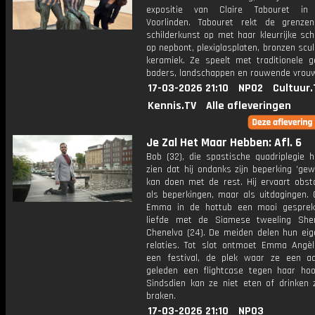
expositie van Claire Tabouret i
Voorlinden. Tabouret rekt de grenz
schilderkunst op met haar kleurrijke sch
op nepbont, plexiglasplaten, bronzen scu
keramiek. Ze speelt met traditionele g
baders, landschappen en rouwende vrou
17-03-2026 21:10
NPO2
Cultuur.
Kennis.TV
Alle afleveringen
Je Zal Het Maar Hebben: Afl. 6
Bob (32), die spastische quadriplegie h
zien dat hij ondanks zijn beperking 'ge
kan doen met de rest. Hij ervaart obsta
als beperkingen, maar als uitdagingen. 
Emma in de hottub een mooi gesprek
liefde met de Siamese tweeling She
Chenelva (24). De meiden delen hun eige
relaties. Tot slot ontmoet Emma Angèl
een festival, de plek waar ze een aa
geleden een flightcase tegen haar hoo
Sindsdien kan ze niet eten of drinken 
braken.
17-03-2026 21:10
NPO3