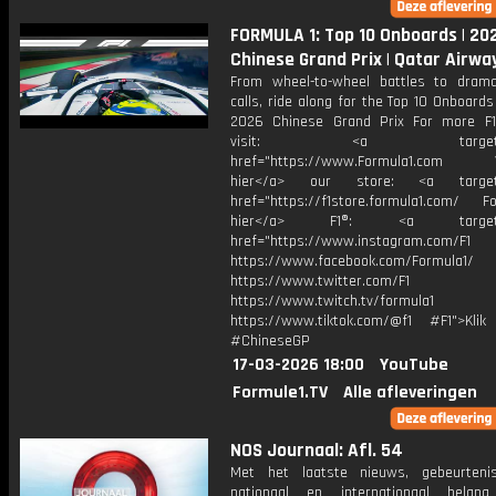
FORMULA 1: Top 10 Onboards | 20
Chinese Grand Prix | Qatar Airwa
From wheel-to-wheel battles to drama
calls, ride along for the Top 10 Onboard
2026 Chinese Grand Prix For more F1
visit: <a target="_b
href="https://www.Formula1.com Vis
hier</a> our store: <a target=
href="https://f1store.formula1.com/ Fol
hier</a> F1®: <a target="_
href="https://www.instagram.com/F1
https://www.facebook.com/Formula1/
https://www.twitter.com/F1
https://www.twitch.tv/formula1
https://www.tiktok.com/@f1 #F1">Klik
#ChineseGP
17-03-2026 18:00
YouTube
Formule1.TV
Alle afleveringen
NOS Journaal: Afl. 54
Met het laatste nieuws, gebeurteni
nationaal en internationaal bela