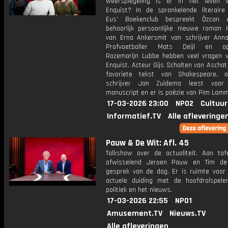
weerspiegeling is er in het leven 
Enquist? In de sprankelende literaire
Eus' Boekenclub bespreekt Özcan 
behoorlijk persoonlijke nieuwe roman 
van Erna Ankersmit van schrijver Anna
Profvoetballer Mats Deijl en opin
Rozemarijn Lubbe hebben veel vragen 
Enquist. Acteur Gijs Scholten van Aschat 
favoriete tekst van Shakespeare, o
schrijver Jan Zuidema leest voor 
manuscript en er is poëzie van Pim Lam
17-03-2026 23:00
NPO2
Cultuur
Informatief.TV
Alle afleveringe
Pauw & De Wit: Afl. 45
Talkshow over de actualiteit. Aan taf
afwisselend Jeroen Pauw en Tim de
gesprek van de dag. Er is ruimte voor
actuele duiding met de hoofdrolspele
politiek en het nieuws.
17-03-2026 22:55
NPO1
Amusement.TV
Nieuws.TV
Alle afleveringen