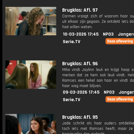
Brugklas: Afl. 97
Carmen vraagt zich af waarom haar ou
uit elkaar zijn gegaan. Ze ontdekt iets da
had willen weten.
10-03-2026 17:45
NPO3
Jonger
Serie.TV
Brugklas: Afl. 96
Mika vindt Jaylinn leuk en krijgt hoop al
merken dat ze hem ook leuk vindt. Hel
Ramses een hekel aan haar en vindt dat
haar weg moet blijven.
09-03-2026 17:45
NPO3
Jonger
Serie.TV
Brugklas: Afl. 95
Jade schrikt als haar ouders ontdekk
toch iets met Ramses heeft, maar ze