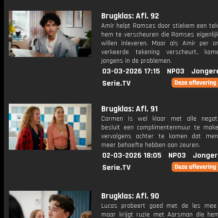
Brugklas: Afl. 92
Amir helpt Ramses door stiekem een tek
hem te verscheuren die Ramses eigenlijk
willen inleveren. Maar als Amir per o
verkeerde tekening verscheurt, kom
jongens in de problemen.
03-03-2026 17:15
NPO3
Jonger
Serie.TV
Brugklas: Afl. 91
Carmen is wel klaar met alle negati
besluit een complimentenmuur te mak
vervolgens achter te komen dat men
meer behoefte hebben aan zeuren.
02-03-2026 18:05
NPO3
Jonger
Serie.TV
Brugklas: Afl. 90
Lucas probeert goed met de les mee
maar krijgt ruzie met Aarsman die he