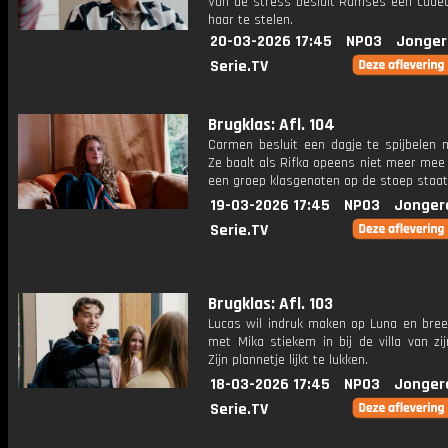
Van de stress besluit Ramses een cadea
haar te stelen.
20-03-2026 17:45
NPO3
Jonger
Serie.TV
Brugklas: Afl. 104
Carmen besluit een dagje te spijbelen m
Ze baalt als Rifka opeens niet meer mee
een groep klasgenoten op de stoep staat
19-03-2026 17:45
NPO3
Jonger
Serie.TV
Brugklas: Afl. 103
Lucas wil indruk maken op Luna en bre
met Mika stiekem in bij de villa van zi
Zijn plannetje lijkt te lukken.
18-03-2026 17:45
NPO3
Jonger
Serie.TV