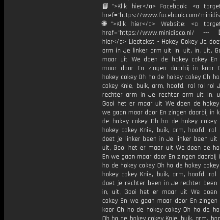
📘">Klik hier</a> Facebook: <a target
href="https://www.facebook.com/minidi
🌐">Klik hier</a> Website: <a target
href="https://www.minidisco.nl/ ---
hier</a> Liedtekst - Hokey Cokey Je doet
arm in Je linker arm uit In, uit, in, uit, 
maar uit We doen de hokey cokey En
maar door En zingen daarbij in koor
hokey cokey Oh ho de hokey cokey Oh ho
cokey Knie, buik, arm, hoofd, rol rol rol 
rechter arm in Je rechter arm uit In, uit
Gooi het er maar uit We doen de hokey
we gaan maar door En zingen daarbij in 
de hokey cokey Oh ho de hokey cokey
hokey cokey Knie, buik, arm, hoofd, rol 
doet je linker been in Je linker been uit I
uit, Gooi het er maar uit We doen de ho
En we gaan maar door En zingen daarbij 
ho de hokey cokey Oh ho de hokey cokey
hokey cokey Knie, buik, arm, hoofd, rol 
doet je rechter been in Je rechter been ui
in, uit, Gooi het er maar uit We doen
cokey En we gaan maar door En zingen d
koor Oh ho de hokey cokey Oh ho de ho
Oh ho de hokey cokey Knie, buik, arm, hoof