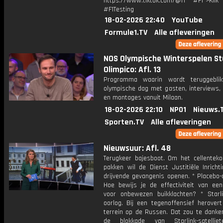
https://www.tiktok.com/@f1 #F1">Klik
#F1Testing
18-02-2026 22:40
YouTube
Formule1.TV
Alle afleveringen
NOS Olympische Winterspelen St
Olimpico: Afl. 13
Programma waarin wordt teruggebli
olympische dag met gasten, interviews, 
en montages vanuit Milaan.
18-02-2026 22:10
NPO1
Nieuws.
Sporten.TV
Alle afleveringen
Nieuwsuur: Afl. 48
Terugkeer bajesboot. Om het cellenteko
pakken wil de Dienst Justitiële Inricht
drijvende gevangenis openen. * Placebo-
Hoe bewijs je de effectiviteit van een
voor onbewezen buikklachten? * Starl
oorlog. Bij een tegenoffensief herovert
terrein op de Russen. Dat zou te danken
de blokkade van Starlink-satellie