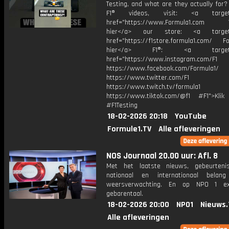
Testing, and what are they actually for
F1® videos, visit: <a target="
href="https://www.Formula1.com Vis
hier</a> our store: <a target=
href="https://f1store.formula1.com/ Fol
hier</a> F1®: <a target="_
href="https://www.instagram.com/F1
https://www.facebook.com/Formula1/
https://www.twitter.com/F1
https://www.twitch.tv/formula1
https://www.tiktok.com/@f1 #F1">Klik
#F1Testing
18-02-2026 20:18
YouTube
Formule1.TV
Alle afleveringen
NOS Journaal 20.00 uur: Afl. 8
Met het laatste nieuws, gebeurteni
nationaal en internationaal bela
weersverwachting. En op NPO 1 e
gebarentaal.
18-02-2026 20:00
NPO1
Nieuws.
Alle afleveringen