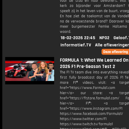
voor de stad en haar bewoners. Wat
kerk zo bijzonder voor Amsterdam? 
speelt zij in het leven van de buurt, vroe
En hoe ziet de toekomst van de Vondelk
na de verwoestende brand? Daarover k
meer burgemeester Femke Halsema
woord.
18-02-2026 22:45
NPO2
Geloof.
Informatief.TV
Alle afleveringe
FORMULA 1: What We Learned On D
2026 F1 Pre-Season Test 2
The F1 TV team dive into everything revea
first fully broadcast day of 2026 F1 Te
more F1® videos, visit: <a target=
href="https://www.Formula1.com Vis
hier</a> our store: <a target=
href="https://f1store.formula1.com/ Fol
hier</a> F1®: <a target="_
href="https://www.instagram.com/F1
https://www.facebook.com/Formula1/
https://www.twitter.com/F1
https://www.twitch.tv/formula1