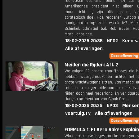
realistisch scenario: binnen 24 uur 
Amerikaanse president niet alleen G
maar richt hij zijn blik ook op IJ
strategisch doel. Hoe reageren Europa 
bondgenoten op zo'n escalatie? Met
Schinkel, admiraal b.d. Rob Bauer, H
Marc Lanteigne.
18-02-2026 20:35
NPO2
Kennis.
Alle afleveringen
Meiden die Rijden: Afl. 2
We volgen 22 stoere chauffeuses die 
hebben waargemaakt en achter het s
grote vrachtwagens zitten. Van metaal e
tot buizen en gerooide bomen: niets is 
rijden door heel Nederland én ver daarb
Haags commentaar van Sjaak Bral.
18-02-2026 20:25
NPO3
Mensen
Voertuig.TV
Alle afleveringen
FORMULA 1: F1 Aero Rakes Explain
What are those cages on the cars you s