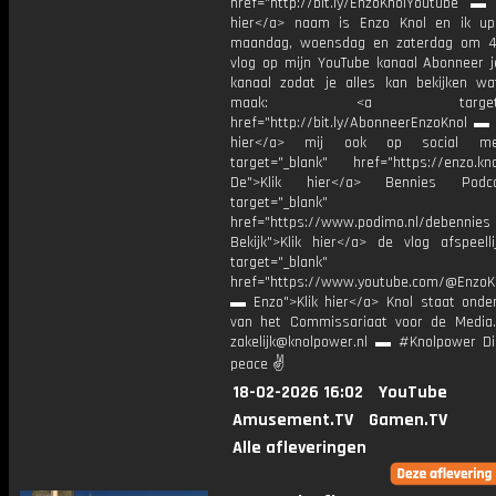
href="http://bit.ly/EnzoKnolYoutube ▬ M
hier</a> naam is Enzo Knol en ik up
maandag, woensdag en zaterdag om 4
vlog op mijn YouTube kanaal Abonneer j
kanaal zodat je alles kan bekijken w
maak: <a target="_b
href="http://bit.ly/AbonneerEnzoKnol ▬ 
hier</a> mij ook op social me
target="_blank" href="https://enzo.kno
De">Klik hier</a> Bennies Podc
target="_blank"
href="https://www.podimo.nl/debennies
Bekijk">Klik hier</a> de vlog afspeelli
target="_blank"
href="https://www.youtube.com/@EnzoKn
▬ Enzo">Klik hier</a> Knol staat onder
van het Commissariaat voor de Media.
zakelijk@knolpower.nl ▬ #Knolpower Di
peace ✌
18-02-2026 16:02
YouTube
Amusement.TV
Gamen.TV
Alle afleveringen