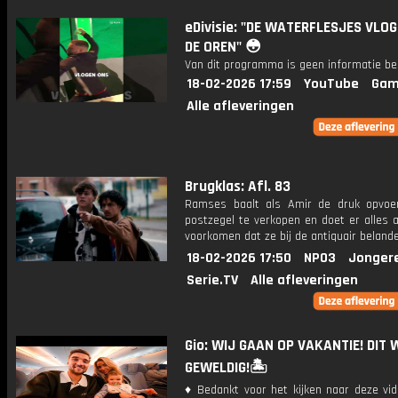
eDivisie: "DE WATERFLESJES VLO
DE OREN" 😳
Van dit programma is geen informatie be
18-02-2026 17:59
YouTube
Gam
Alle afleveringen
Brugklas: Afl. 83
Ramses baalt als Amir de druk opvo
postzegel te verkopen en doet er alles 
voorkomen dat ze bij de antiquair beland
18-02-2026 17:50
NPO3
Jonger
Serie.TV
Alle afleveringen
Gio: WIJ GAAN OP VAKANTIE! DIT
GEWELDIG!🏝️
♦ Bedankt voor het kijken naar deze vid