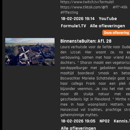
https://www.twitch.tv/formula1
https://www.tiktok.com/@f1 #F1">Klik
#F1Testing
18-02-2026 19:14
YouTube
Formule1.TV
Alle afleveringen
BinnensteBuiten: Afl. 28
Laura verhuisde voor de liefde naar Oud
den IJssel. Hier woont ze, na ee
verbouwing, samen met haar vriend Aar
dochters. * Sharon maakt een vegetarisc
aardappelburger met gebakken aardap
maaltijd boordevol smaak en betaa
Boswachter Marieke Schatteleijn gaat 
haar collega Frank naar een plek 
bijzonder veenmos. Je zou het niet ve
maar dit stukje natuur met ee
geschiedenis ligt in Flevoland. * Mirthe
mee in haar woonplaats Hattem, ee
Hanzestad vol tradities, prachtige str
geheimzinnige mythes.
18-02-2026 19:05
NPO2
Kennis.
Alle afleveringen