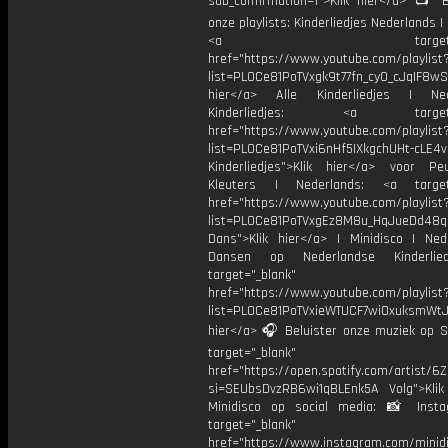
sub_confirmation=1">Klik hier</a> 📺 B
onze playlists: Kinderliedjes Nederlands | 
<a target="_bl
href="https://www.youtube.com/playlist
list=PL0Ce81PoTVxgk9t77fn_cy0_cJqIF8wS
hier</a> Alle Kinderliedjes | Ned
Kinderliedjes: <a target="
href="https://www.youtube.com/playlist
list=PL0Ce81PoTVxi6nHf5IXkgchUHt-cLE4
Kinderliedjes">Klik hier</a> voor P
Kleuters | Nederlands: <a target=
href="https://www.youtube.com/playlist
list=PL0Ce81PoTVxgEz8M8u_HqJueDd48
Dans">Klik hier</a> | Minidisco | Ned
Dansen op Nederlandse Kinderlie
target="_blank"
href="https://www.youtube.com/playlist
list=PL0Ce81PoTVxieWTUCF7wiOxuksmWtJp
hier</a> 🎧 Beluister onze muziek op Sp
target="_blank"
href="https://open.spotify.com/artist/
si=SEUbsDvzRB6wi1qBLEnk5A Volg">Klik
Minidisco op social media: 📸 Inst
target="_blank"
href="https://www.instagram.com/minidis