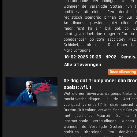
internationale verhoudingen kunnen
wanneer de Verenigde Staten hun ter
ambities uitbreiden. Een denkbeel
realistisch scenario: binnen 24 uur 
Amerikaanse president niet alleen G
maar richt hij zijn blik ook op IJ
strategisch doel. Hoe reageren Europa 
bondgenoten op zo'n escalatie? Met
Schinkel, admiraal b.d. Rob Bauer, H
Marc Lanteigne.
18-02-2026 20:35
NPO2
Kennis.
Alle afleveringen
De dag dat Trump meer dan Gro
opeist: Afl. 1
Wat als een onverwachte geopolitieke w
machtsverhoudingen in de Arctisc
voorgoed verandert? In deze special
Bureau Buitenland verkent Sophie Derk
met journalist Maarten Schinkel 
internationale verhoudingen kunnen
wanneer de Verenigde Staten hun ter
ambities uitbreiden. Een denkbeel