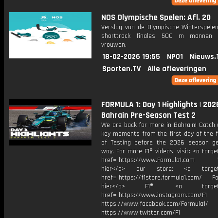
NOS Olympische Spelen: Afl. 20
Verslag van de Olympische Winterspelen
shorttrack finales 500 m mannen 
vrouwen.
18-02-2026 19:55
NPO1
Nieuws.
Sporten.TV
Alle afleveringen
FORMULA 1: Day 1 Highlights | 202
Bahrain Pre-Season Test 2
We are back for more in Bahrain! Catch 
key moments from the first day of the f
of Testing before the 2026 season g
way. For more F1® videos, visit: <a targe
href="https://www.Formula1.com Vis
hier</a> our store: <a target=
href="https://f1store.formula1.com/ Fol
hier</a> F1®: <a target="_
href="https://www.instagram.com/F1
https://www.facebook.com/Formula1/
https://www.twitter.com/F1