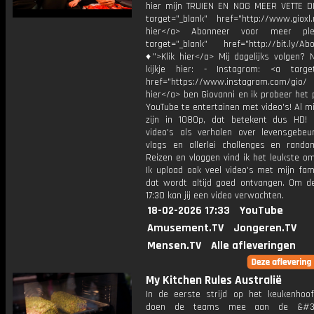
hier mijn TRUIEN EN NOG MEER VETTE D
target="_blank" href="http://www.gioxl.
hier</a> Abonneer voor meer ple
target="_blank" href="http://bit.ly/Ab
♦">Klik hier</a> Mij dagelijks volgen?
kijkje hier: - Instagram: <a target
href="https://www.instagram.com/gio/
hier</a> ben Giovanni en ik probeer het 
YouTube te entertainen met video's! Al mi
zijn in 1080p, dat betekent dus HD! 
video's als verhalen over levensgebeur
vlogs en allerlei challenges en rando
Reizen en vloggen vind ik het leukste o
Ik upload ook veel video's met mijn fam
dat wordt altijd goed ontvangen. Om 
17:30 kan jij een video verwachten.
18-02-2026 17:33
YouTube
Amusement.TV
Jongeren.TV
Mensen.TV
Alle afleveringen
My Kitchen Rules Australië
In de eerste strijd op het keukenhoof
doen de teams mee aan de &#39