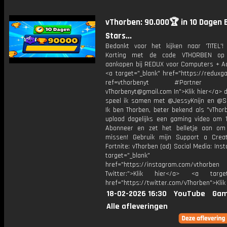
vThorben: 90.000🏆 in 10 Dagen 
Stars...
Bedankt voor het kijken naar 'TITEL'!
Korting met de code VTHORBEN op
aankopen bij REDUX voor Computers + Ac
<a target="_blank" href="https://reduxg
ref=vthorbenyt #Partner Bu
vThorbenyt@gmail.com In">Klik hier</a> 
speel ik samen met @JessyKnijn en @Sa
Ik ben Thorben, beter bekend als "vThor
upload dagelijks een gaming video om 1
Abonneer en zet het belletje aan om
missen! Gebruik mijn Support a Crea
Fortnite: vThorben (ad) Social Media: Ins
target="_blank"
href="https://instagram.com/vthorben
Twitter:">Klik hier</a> <a target=
href="https://twitter.com/vThorben">Klik
18-02-2026 16:30
YouTube
Gam
Alle afleveringen