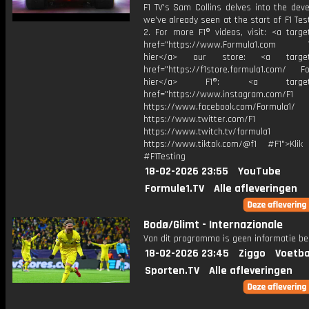
F1 TV's Sam Collins delves into the dev
we've already seen at the start of F1 Te
2. For more F1® videos, visit: <a targe
href="https://www.Formula1.com Vis
hier</a> our store: <a target=
href="https://f1store.formula1.com/ Fol
hier</a> F1®: <a target="_
href="https://www.instagram.com/F1
https://www.facebook.com/Formula1/
https://www.twitter.com/F1
https://www.twitch.tv/formula1
https://www.tiktok.com/@f1 #F1">Klik
#F1Testing
18-02-2026 23:55
YouTube
Formule1.TV
Alle afleveringen
Bodø/Glimt - Internazionale
Van dit programma is geen informatie be
18-02-2026 23:45
Ziggo
Voetba
Sporten.TV
Alle afleveringen