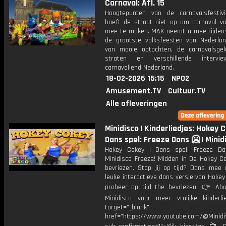
Carnaval: Afl. 15
Hoogtepunten van de carnavalsfestivi
hoeft de straat niet op om carnaval van
mee te maken. MAX neemt u mee tijden
de grootste volksfeesten van Nederlan
van mooie optochten, de carnavalsge
straten en verschillende interv
carnavallend Nederland.
18-02-2026 15:15
NPO2
Amusement.TV
Cultuur.TV
Alle afleveringen
Minidisco | Kinderliedjes: Hokey C
Dans spel: Freeze Dans 🥶 | Minid
Hokey Cokey | Dans spel: Freeze D
Minidisco Freeze! Midden in De Hokey C
bevriezen. Stop jij op tijd? Dans mee
leuke interactieve dans versie van Hoke
probeer op tijd the bevriezen. 👉 Ab
Minidisco voor meer vrolijke kinderli
target="_blank"
href="https://www.youtube.com/@Minidis