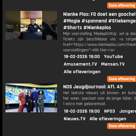
Nienke Plas: FD doet een goochel
#Magie #spannend #Stiekemge
#Shorts #Nienkeplas
Mijn voorstelling 'Medeplichtig', wil je daa
Tickets zijn beschikbaar via: <a target
href="https://www.nienkeplas.com/theat
voorstellingen/">Klik hier</a>
18-02-2026 19:00
YouTube
Amusement.TV
Mensen.TV
Alle afleveringen
NOS Jeugdjournaal: Afl. 49
Het laatste nieuws uit binnen- en buit
het weer, speciaal voor de jonge kijker.
1 extra met gebarentaal.
18-02-2026 19:00
NPO3
Jonger
Nieuws.TV
Alle afleveringen