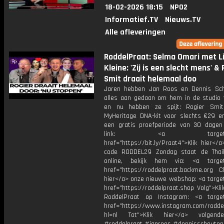
18-02-2026 18:15
NPO2
Informatief.TV
Nieuws.TV
Alle afleveringen
RoddelPraat: Selma Omari met Li
Kleine: 'Zij is een slecht mens' &
Smit draait helemaal doo
Jaren hebben Jan Roos en Dennis Sc
alles aan gedaan om hem in de studio t
en nu hebben ze spijt: Rogier Smit
MyHeritage DNA-kit voor slechts €29 e
een gratis proefperiode van 30 dagen
link: <a target="_b
href="https://bit.ly/Praat4">Klik hier<
code RODDEL29 Zondag staat de Thail
online, bekijk hem via: <a target=
href="https://roddelpraat.backme.org Ch
hier</a> onze nieuwe webshop: <a target
href="https://roddelpraat.shop Volg">Kli
RoddelPraat op Instagram: <a target
href="https://www.instagram.com/rodde
hl=nl Tot">Klik hier</a> volgen