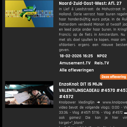
Noord-Zuid-Oost-West: Afl. 27
In Lief & Leedstraat: de Mahustraat in
Holland. Sarie verrast haar buren regel
haar honderdvijftig euro potje. In de Rui
Rotterdam verdeeld Manon al twaalf jaar
en leed potje onder haar buren. In Krin
Francis: op de fiets in Amsterdam. Nu 
met als doel spullen te kopen, maar om 
afdankers ergens een nieuwe beste
geven.
18-02-2026 16:25
NPO2
Amusement.TV
Reis.TV
Alle afleveringen
EnzoKnol: DIT IS MIJN
VALENTIJNSCADEAU #4570 #45
#4572
Knolpower kledinglijn ➜ www.knolpowe
video bevat de volgende vlogs: 0:00 - V
33:36 - Vlog #4571 57:16 - Vlog #4572 ▬
ook games! Die kan je hier vin
target="_blank"