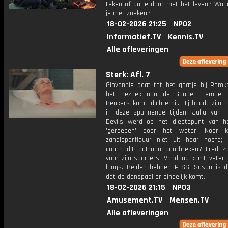
teken of ga je door met het leven? Wan
je met zoeken?
18-02-2026 21:25
NPO2
Informatief.TV
Kennis.TV
Alle afleveringen
Sterk: Afl. 7
Giovannie gaat tot het gaatje bij Ramk
het bezoek aan de Gouden Tempel 
Beukers komt dichterbij. Hij houdt zijn 
in deze spannende tijden. Julia van T
Devils werd op het dieptepunt van h
'geroepen' door het water. Noor kr
zandloperfiguur niet uit haar hoofd;
coach dit patroon doorbreken? Fred z
voor zijn sporters. Vandaag komt vetera
langs. Beiden hebben PTSS. Susan is do
dat de danspaal er eindelijk komt.
18-02-2026 21:15
NPO3
Amusement.TV
Mensen.TV
Alle afleveringen