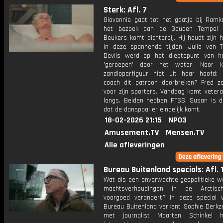
Sterk: Afl. 7
Giovannie gaat tot het gaatje bij Ramk
het bezoek aan de Gouden Tempel 
Beukers komt dichterbij. Hij houdt zijn 
in deze spannende tijden. Julia van T
Devils werd op het dieptepunt van h
'geroepen' door het water. Noor kr
zandloperfiguur niet uit haar hoofd;
coach dit patroon doorbreken? Fred z
voor zijn sporters. Vandaag komt vetera
langs. Beiden hebben PTSS. Susan is do
dat de danspaal er eindelijk komt.
18-02-2026 21:15
NPO3
Amusement.TV
Mensen.TV
Alle afleveringen
Bureau Buitenland specials: Afl. 
Wat als een onverwachte geopolitieke w
machtsverhoudingen in de Arctisc
voorgoed verandert? In deze special
Bureau Buitenland verkent Sophie Derk
met journalist Maarten Schinkel 