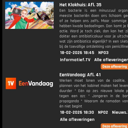
Het Klokhuis: Afl. 35
Een bacterie is een minuscuul orga
meeste bacteriën doen ons lichaam g
of ze helpen ons zelfs. Maar sommige 
hebben kwade bedoelingen. Dan komt je l
actie. Word je toch ziek, dan kan het z
dokter een antibioticakuur voor je uitschr
wat zijn antibiotica eigenlijk? In een sket
bij de toevallige ontdekking van penicilline
18-02-2026 18:45
NPO3
Informatief.TV
Alle afleveringe
EenVandaag: Afl. 41
Werken moet lonen van de coalitie,
plannen van het kabinet maken het leven
duurder * Eén op zes nieuwe lokale pa
tegen een azc * Jongeren in de ban
propaganda * Waarom de ramadan van
én niet begint
18-02-2026 18:30
NPO2
Nieuws.
Alle afleveringen