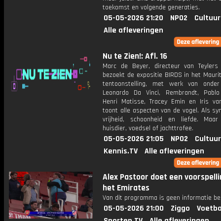
toekomst en volgende generaties.
05-05-2026 21:20
NPO2
Cultuur
Alle afleveringen
Nu te Zien!: Afl. 16
Marc de Beyer, directeur van Teyler
bezoekt de expositie BIRDS in het Mauri
tentoonstelling, met werk van onde
Leonardo Da Vinci, Rembrandt, Pablo
Henri Matisse, Tracey Emin en Iris va
toont alle aspecten van de vogel. Als s
vrijheid, schoonheid en liefde. Maa
huisdier, voedsel of jachttrofee.
05-05-2026 21:05
NPO2
Cultuur
Kennis.TV
Alle afleveringen
Alex Pastoor doet een voorspelli
het Emirates
Van dit programma is geen informatie be
05-05-2026 21:00
Ziggo
Voetba
Sporten.TV
Alle afleveringen