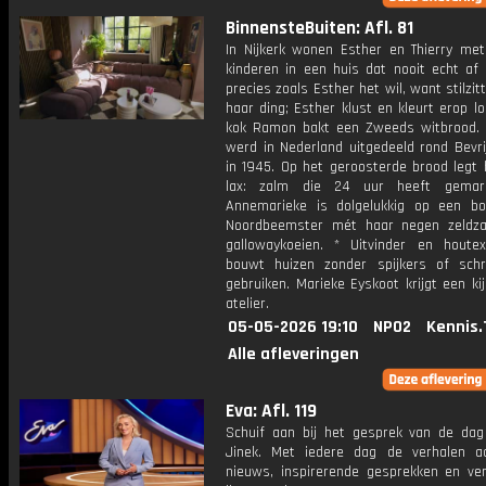
BinnensteBuiten: Afl. 81
In Nijkerk wonen Esther en Thierry met
kinderen in een huis dat nooit echt af 
precies zoals Esther het wil, want stilzitt
haar ding; Esther klust en kleurt erop lo
kok Ramon bakt een Zweeds witbrood. 
werd in Nederland uitgedeeld rond Bevri
in 1945. Op het geroosterde brood legt 
lax: zalm die 24 uur heeft gemari
Annemarieke is dolgelukkig op een boe
Noordbeemster mét haar negen zeldz
gallowaykoeien. * Uitvinder en houte
bouwt huizen zonder spijkers of sch
gebruiken. Marieke Eyskoot krijgt een kijk
atelier.
05-05-2026 19:10
NPO2
Kennis.
Alle afleveringen
Eva: Afl. 119
Schuif aan bij het gesprek van de da
Jinek. Met iedere dag de verhalen a
nieuws, inspirerende gesprekken en ve