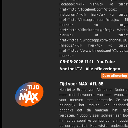
Facebook:">Klik hier</a> <a target
href="http://facebook.com/afcajax
Instagram:">Klik hier</a> <a target
href="http://instagram.com/afcajax TikT
hier</a> <a target="_
href="http://tiktok.com/@afcajax WhatsA
hier</a> <a target="_
href="https://whatsapp.com/channel/
Threads:">Klik hier</a> <a target=
href="https://www.threads.net/@afcajax
hier</a>
05-05-2026 17:11
YouTube
Voetbal.TV
Alle afleveringen
Tijd voor MAX: Afl. 85
Henriëtte Brons van Alzheimer Nederla
mee met bewoners van een woonzor
voor mensen met dementie. Ze ver
belangrijk het maken van herinneri
ondanks dat de mensen het (grot
vergeten. * Jaap Visser schreef een bo
hij het persoonlijke verhaal van zijn oude
de oorlog vertelt. Hoe wisten onderduik