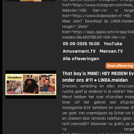
href="https://www.instagram.com/linda
Website:">Klik hier</a> <a target=
href="https://www.lindameiden.nl">Klik
Meer zien? Download de LINDA.meide
target="_blank"
href="https://apps.apple.com/nl/app/lind
meiden/id6480178639">Klik hier</a>
05-05-2026 16:00
YouTube
Amusement.TV
Mensen.TV
Alle afleveringen
That boy is MINE! | HEY MEIDEN! E
onder ons #11 ● LINDA.meiden
Grenzen, verleiding en alles ertussen
ruimte geef je anderen in je relatie? Mer
Merel hebben het over afspraken mak
lover (of het gebrek aan afsprak
monogamie écht betekent en wanneer die
ver gaat. Van vreemdgaan op Grindr tot 
en stiekem door iemands telefoon gaan: 
toch menselijk? Abonneer nu gratis op o
<a target="_bl