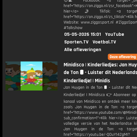
🧑‍💻 Facebook: <a target="_bla
href="https://on.ziggo.nl/zsr_facebook">K
hier</a> 🤳 TikTok: <a target=
href="https://on.ziggo.nl/zs_tiktok">Klik h
Website: www.ziggosport.nl #ZiggoSpo
#Talkshow
05-05-2026 15:01
YouTube
Sporten.TV
Voetbal.TV
Alle afleveringen
Minidisco | Kinderliedjes: Jan Hu
de Ton 🛢️ - Luister dit Nederland
Kinderliedje! | Minidis
Jan Huygen in de Ton 🛢️ - Luister dit N
Kinderliedje! | Minidisco 👉 Abonneer op
kanaal van Minidisco en ontdek meer kin
zoals Jan Huygen in de Ton: <a target
href="https://www.youtube.com/@Minidis
sub_confirmation=1">Klik hier</a> Luist
volledige versie van het Nederlandse ki
Jan Huygen in de Ton: <a target=
href="https://youtu.be/-QOuY142gMI?