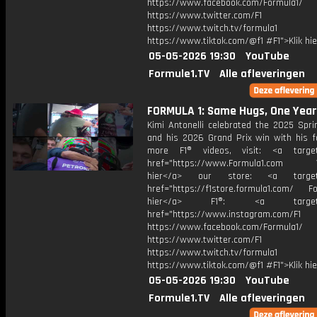
https://www.facebook.com/Formula1/
https://www.twitter.com/F1
https://www.twitch.tv/formula1
https://www.tiktok.com/@f1 #F1">Klik hi
05-05-2026 19:30
YouTube
Formule1.TV
Alle afleveringen
FORMULA 1: Same Hugs, One Year
Kimi Antonelli celebrated the 2025 Sprin
and his 2026 Grand Prix win with his fa
more F1® videos, visit: <a target=
href="https://www.Formula1.com Vis
hier</a> our store: <a target=
href="https://f1store.formula1.com/ Fol
hier</a> F1®: <a target="_
href="https://www.instagram.com/F1
https://www.facebook.com/Formula1/
https://www.twitter.com/F1
https://www.twitch.tv/formula1
https://www.tiktok.com/@f1 #F1">Klik hi
05-05-2026 19:30
YouTube
Formule1.TV
Alle afleveringen