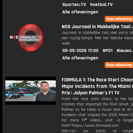
Sporten.TV
Voetbal.TV
Alle afleveringen
NOS Journaal in Makkelijke Taal: 
Journaal in makkelijke taal met extra ui
een rustig tempo. Met het laatste nieu
weer.
05-05-2026 17:00
NPO1
Nieuws
Alle afleveringen
FORMULA 1: The Race Start Chao
Major Incidents from The Miami
Prix | Jolyon Palmer's F1 TV
From the race start chaos, to the ba
crashes that impacted the final result, j
Palmer as he takes a closer look at all
incidents that shaped the 2026 Miami Gr
For more F1® videos, visit: <a target
href="https://www.Formula1.com Vis
hier</a> our store: <a target=