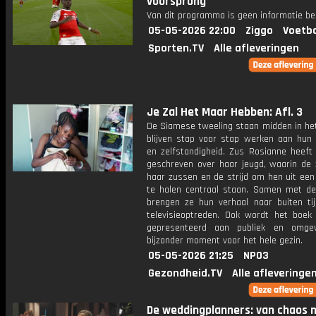
voorsprong
Van dit programma is geen informatie be
05-05-2026 22:00
Ziggo
Voetba
Sporten.TV
Alle afleveringen
Je Zal Het Maar Hebben: Afl. 3
De Siamese tweeling staan midden in het
blijven stap voor stap werken aan hun
en zelfstandigheid. Zus Rosianne heeft
geschreven over haar jeugd, waarin de 
haar zussen en de strijd om hen uit een 
te halen centraal staan. Samen met de
brengen ze hun verhaal naar buiten ti
televisieoptreden. Ook wordt het boek f
gepresenteerd aan publiek en omgev
bijzonder moment voor het hele gezin.
05-05-2026 21:25
NPO3
Gezondheid.TV
Alle afleveringe
De weddingplanners: van chaos 