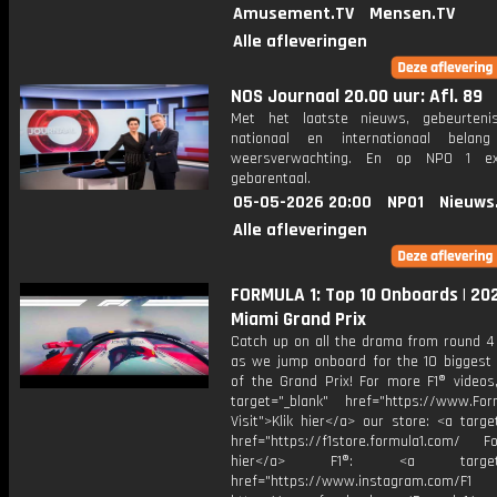
Amusement.TV
Mensen.TV
Alle afleveringen
NOS Journaal 20.00 uur: Afl. 89
Met het laatste nieuws, gebeurteni
nationaal en internationaal bela
weersverwachting. En op NPO 1 e
gebarentaal.
05-05-2026 20:00
NPO1
Nieuws
Alle afleveringen
FORMULA 1: Top 10 Onboards | 20
Miami Grand Prix
Catch up on all the drama from round 4 
as we jump onboard for the 10 bigges
of the Grand Prix! For more F1® videos,
target="_blank" href="https://www.For
Visit">Klik hier</a> our store: <a targe
href="https://f1store.formula1.com/ Fol
hier</a> F1®: <a target="_
href="https://www.instagram.com/F1