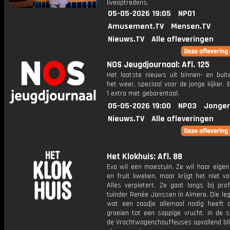
liveoptredens.
05-05-2026 19:05
NPO1
Amusement.TV
Mensen.TV
Nieuws.TV
Alle afleveringen
NOS Jeugdjournaal: Afl. 125
Het laatste nieuws uit binnen- en buit
het weer, speciaal voor de jonge kijker.
1 extra met gebarentaal.
05-05-2026 19:00
NPO3
Jonger
Nieuws.TV
Alle afleveringen
Het Klokhuis: Afl. 88
Eva wil een moestuin. Ze wil haar eigen
en fruit kweken, maar krijgt het niet vo
Alles verpietert. Ze gaat langs bij pro
tuinder Renée Janssen in Almere. Die leg
wat een zaadje allemaal nodig heeft 
groeien tot een sappige vrucht. In de s
de Vrachtwagenchauffeuses opvallend bli