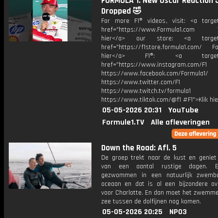
FORMULA 1: New Oscar Reaction 
Dropped 🤣
For more F1® videos, visit: <a target
href="https://www.Formula1.com Vis
hier</a> our store: <a target=
href="https://f1store.formula1.com/ Fol
hier</a> F1®: <a target="_
href="https://www.instagram.com/F1
https://www.facebook.com/Formula1/
https://www.twitter.com/F1
https://www.twitch.tv/formula1
https://www.tiktok.com/@f1 #F1">Klik hi
05-05-2026 20:31
YouTube
Formule1.TV
Alle afleveringen
Down the Road: Afl. 5
De groep trekt naar de kust en geniet 
van een aantal rustige dagen. 
gezwommen in een natuurlijk zwemb
oceaan en dat is al een bijzondere ov
voor Charlotte. En dan moet het zwemme
zee tussen de dolfijnen nog komen.
05-05-2026 20:25
NPO3