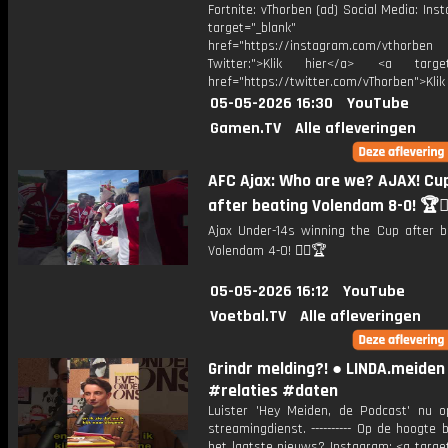
Fortnite: vThorben (ad) Social Media: Ins
target="_blank"
href="https://instagram.com/vthorben
Twitter:">Klik hier</a> <a target=
href="https://twitter.com/vThorben">Klik
05-05-2026 16:30
YouTube
Gamen.TV
Alle afleveringen
AFC Ajax: Who are we? AJAX! Cu
after beating Volendam 8-0! 🏆❤️‍
Ajax Under-14s winning the Cup after b
Volendam 4-0! ❤️‍🔥🏆
05-05-2026 16:12
YouTube
Voetbal.TV
Alle afleveringen
Grindr melding?! ● LINDA.meiden
#relaties #daten
Luister 'Hey Meiden, de Podcast' nu o
streamingdienst. ---------- Op de hoogte b
het laatste nieuws? Instagram: <a targe