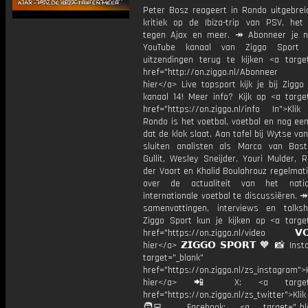
Peter Bosz reageert in Rondo uitgebrei
kritiek op de Ibiza-trip van PSV, het g
tegen Ajax en meer. ↠ Abonneer je 
YouTube kanaal van Ziggo Sport
uitzendingen terug te kijken <a target
href="http://on.ziggo.nl/Abonneer
hier</a> Live topsport kijk je bij Ziggo
kanaal 14! Meer info? Kijk op <a target
href="https://on.ziggo.nl/info In">Klik
Rondo is het voetbal, voetbal en nog ee
dat de klok slaat. Aan tafel bij Wytse va
sluiten analisten als Marco van Bas
Gullit, Wesley Sneijder, Youri Mulder, 
der Vaart en Khalid Boulahrouz regelmat
over de actualiteit van het nati
internationale voetbal te discussiëren. ↠
samenvattingen, interviews en talk
Ziggo Sport kun je kijken op <a target
href="https://on.ziggo.nl/video 𝗩𝗢
hier</a> 𝗭𝗜𝗚𝗚𝗢 𝗦𝗣𝗢𝗥𝗧 🧡 📸 Ins
target="_blank"
href="https://on.ziggo.nl/zs_instagram">K
hier</a> 📲 X: <a target="
href="https://on.ziggo.nl/zs_twitter">Kli
🧑‍💻 Facebook: <a target="_bla