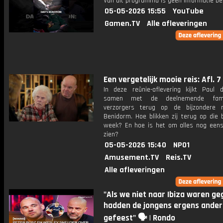
Van dit programma is geen informatie be
05-05-2026 15:55
YouTube
Gamen.TV
Alle afleveringen
Een vergetelijk mooie reis: Afl. 7
In deze reünie-aflevering kijkt Paul
samen met de deelnemende fami
verzorgers terug op de bijzondere 
Benidorm. Hoe blikken zij terug op die 
week? En hoe is het om alles nog eens
zien?
05-05-2026 15:40
NPO1
Amusement.TV
Reis.TV
Alle afleveringen
"Als we niet naar Ibiza waren ge
hadden de jongens ergens ander
gefeest" 🗣️ | Rondo