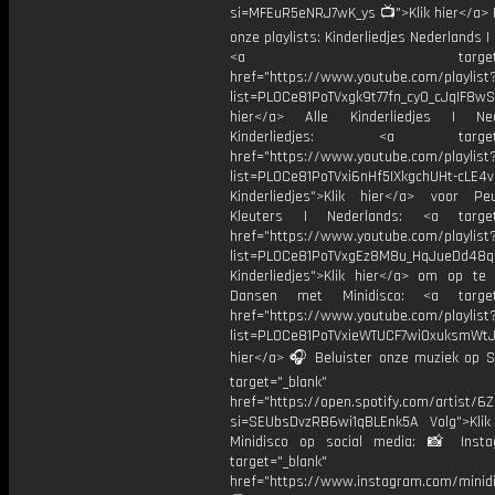
si=MFEuR5eNRJ7wK_ys 📺">Klik hier</a> B
onze playlists: Kinderliedjes Nederlands | 
<a target="_bl
href="https://www.youtube.com/playlist
list=PL0Ce81PoTVxgk9t77fn_cy0_cJqIF8wS
hier</a> Alle Kinderliedjes | Ned
Kinderliedjes: <a target="
href="https://www.youtube.com/playlist
list=PL0Ce81PoTVxi6nHf5IXkgchUHt-cLE4
Kinderliedjes">Klik hier</a> voor P
Kleuters | Nederlands: <a target=
href="https://www.youtube.com/playlist
list=PL0Ce81PoTVxgEz8M8u_HqJueDd48
Kinderliedjes">Klik hier</a> om op te
Dansen met Minidisco: <a target=
href="https://www.youtube.com/playlist
list=PL0Ce81PoTVxieWTUCF7wiOxuksmWtJp
hier</a> 🎧 Beluister onze muziek op Sp
target="_blank"
href="https://open.spotify.com/artist/
si=SEUbsDvzRB6wi1qBLEnk5A Volg">Klik
Minidisco op social media: 📸 Inst
target="_blank"
href="https://www.instagram.com/minidis