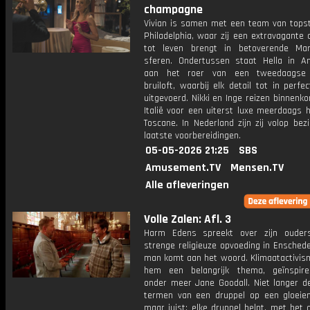
champagne
Vivian is samen met een team van topsty
Philadelphia, waar zij een extravagante 
tot leven brengt in betoverende Ma
sferen. Ondertussen staat Hella in 
aan het roer van een tweedaagse 
bruiloft, waarbij elk detail tot in perfe
uitgevoerd. Nikki en Inge reizen binnenko
Italië voor een uiterst luxe meerdaags h
Toscane. In Nederland zijn zij volop be
laatste voorbereidingen.
05-05-2026 21:25
SBS
Amusement.TV
Mensen.TV
Alle afleveringen
Volle Zalen: Afl. 3
Harm Edens spreekt over zijn ouder
strenge religieuze opvoeding in Enschede
man komt aan het woord. Klimaatactivism
hem een belangrijk thema, geïnspir
onder meer Jane Goodall. Niet langer de
termen van een druppel op een gloeien
maar juist: elke druppel helpt, met het