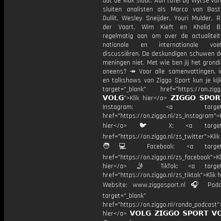
dat de klok slaat. Aan tafel bij Wytse va
sluiten analisten als Marco van Bas
Gullit, Wesley Sneijder, Youri Mulder, 
der Vaart, Wim Kieft en Khalid Bo
regelmatig aan om over de actualitei
nationale en internationale vo
discussiëren. De deskundigen schuwen d
meningen niet. Met wie ben jij het grond
oneens? ↠ Voor alle samenvattingen, i
en talkshows van Ziggo Sport kun je kij
target="_blank" href="https://on.ziggo
𝗩𝗢𝗟𝗚">Klik hier</a> 𝗭𝗜𝗚𝗚𝗢 𝗦𝗣𝗢
Instagram: <a target="_
href="https://on.ziggo.nl/zs_instagram">K
hier</a> 🐦 X: <a target="
href="https://on.ziggo.nl/zs_twitter">Kli
🧑💻 Facebook: <a target="
href="https://on.ziggo.nl/zs_facebook">Kl
hier</a> 🤳 TikTok: <a target=
href="https://on.ziggo.nl/zs_tiktok">Klik h
Website: www.ziggosport.nl 🎧 Podc
target="_blank"
href="https://on.ziggo.nl/rondo_podcast">
hier</a> 𝗩𝗢𝗟𝗚 𝗭𝗜𝗚𝗚𝗢 𝗦𝗣𝗢𝗥𝗧 𝗩