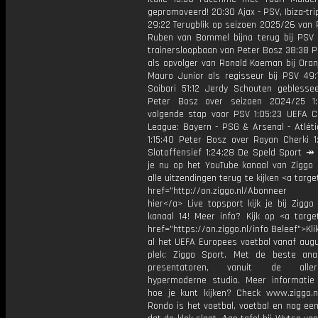
gepromoveerd! 20:30 Ajax - PSV, Ibiza-tr
29:22 Terugblik op seizoen 2025/26 van 
Ruben van Bommel bijna terug bij PSV
trainersloopbaan van Peter Bosz 38:38 P
als opvolger van Ronald Koeman bij Oran
Mauro Junior als regisseur bij PSV 49:
Saibari 51:12 Jerdy Schouten geblesse
Peter Bosz over seizoen 2024/25 1:
volgende stap voor PSV 1:05:23 UEFA 
League: Bayern - PSG & Arsenal - Atléti
1:15:40 Peter Bosz over Rayan Cherki 1:
Slotoffensief 1:24:28 De Speld Sport ↠
je nu op het YouTube kanaal van Ziggo
alle uitzendingen terug te kijken <a targe
href="http://on.ziggo.nl/Abonneer
hier</a> Live topsport kijk je bij Ziggo
kanaal 14! Meer info? Kijk op <a target
href="https://on.ziggo.nl/info Beleef">Kli
al het UEFA Europees voetbal vanaf augu
plek: Ziggo Sport. Met de beste ana
presentatoren, vanuit de allern
hypermoderne studio. Meer informati
hoe je kunt kijken? Check www.ziggo.nl
Rondo is het voetbal, voetbal en nog ee