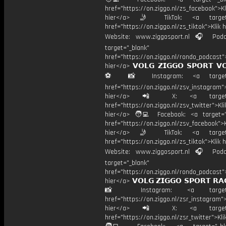
href="https://on.ziggo.nl/zs_facebook">Kl
hier</a> 🤳 TikTok: <a target=
href="https://on.ziggo.nl/zs_tiktok">Klik h
Website: www.ziggosport.nl 🎧 Podc
target="_blank"
href="https://on.ziggo.nl/rondo_podcast">
hier</a> 𝗩𝗢𝗟𝗚 𝗭𝗜𝗚𝗚𝗢 𝗦𝗣𝗢𝗥𝗧 𝗩
⚽️ 📸 Instagram: <a target="
href="https://on.ziggo.nl/zsv_instagram">
hier</a> 📲 X: <a target="
href="https://on.ziggo.nl/zsv_twitter">Kli
hier</a> 🧑‍💻 Facebook: <a target="
href="https://on.ziggo.nl/zsv_facebook">K
hier</a> 🤳 TikTok: <a target=
href="https://on.ziggo.nl/zs_tiktok">Klik h
Website: www.ziggosport.nl 🎧 Podc
target="_blank"
href="https://on.ziggo.nl/rondo_podcast">
hier</a> 𝗩𝗢𝗟𝗚 𝗭𝗜𝗚𝗚𝗢 𝗦𝗣𝗢𝗥𝗧 𝗥𝗔
📸 Instagram: <a target="_
href="https://on.ziggo.nl/zsr_instagram">
hier</a> 📲 X: <a target="
href="https://on.ziggo.nl/zsr_twitter">Kli