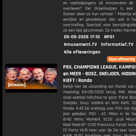
en voetbaljongens uit Amsterdam de 
overleven? Ger Groenhuijzen is een
Samen doen ze hun verhaal. * Maartje en
eerlijker en genadelozer dan ooit in h
voorstelling. Speciaal voor bevrijdings
ze een lied geschreven. Ze treden hierme
05-05-2026 17:10
NPO1
Amusement.TV
Informatief.TV
Alle afleveringen
PSV, CHAMPIONS LEAGUE, KAMPI
en MEER - BOSZ, SNEIJDER, HIDDI
KIEFT | Rondo
Bekijk hier de uitzending van Rondo van
maandag 04/05/2026 terug. Met deze
onze voetbal talkshow te gast: Peter Bo
Sneijder, Guus Hiddink en Wim Kieft. 00
Rondo 4:45 De erehaag voor PSV van Aja
jaar geleden: PSV - AC Milan in de hal
8:40 Wims Moment 10:20 José Mouri
Real Madrid? 12:55 Francesco Farioli ka
FC Porto 14:15 Inter voor de 21e keer ka
Italië 15:50 FaceTime met Youri Mulder