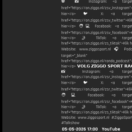
⚽️ 📸 Instagram: <a target="
href="https://on.ziggo.nl/zsv_instagram">
hier</a> 🐦 X: <a target="
href="https://on.ziggo.nl/zsv_twitter">Kli
hier</a> 🧑💻 Facebook: <a target=
href="https://on.ziggo.nl/zsv_facebook">K
hier</a> 🤳 TikTok: <a target=
href="https://on.ziggo.nl/zs_tiktok">Klik h
Website: www.ziggosport.nl 🎧 Podc
target="_blank"
href="https://on.ziggo.nl/rondo_podcast">
hier</a> 𝗩𝗢𝗟𝗚 𝗭𝗜𝗚𝗚𝗢 𝗦𝗣𝗢𝗥𝗧 𝗥𝗔
📸 Instagram: <a target="_
href="https://on.ziggo.nl/zsr_instagram">
hier</a> 🐦 X: <a target="
href="https://on.ziggo.nl/zsr_twitter">Kli
🧑💻 Facebook: <a target="
href="https://on.ziggo.nl/zsr_facebook">K
hier</a> 🤳 TikTok: <a target=
href="https://on.ziggo.nl/zs_tiktok">Klik h
Website: www.ziggosport.nl #ZiggoSpo
#Talkshow
05-05-2026 17:00
YouTube