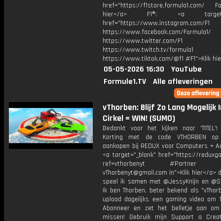
href="https://f1store.formula1.com/ Fol
hier</a> F1®: <a target="_
href="https://www.instagram.com/F1
https://www.facebook.com/Formula1/
https://www.twitter.com/F1
https://www.twitch.tv/formula1
https://www.tiktok.com/@f1 #F1">Klik hi
05-05-2026 16:30
YouTube
Formule1.TV
Alle afleveringen
vThorben: Blijf Zo Lang Mogelijk 
Cirkel = WIN! (SUMO)
Bedankt voor het kijken naar 'TITEL'!
Korting met de code VTHORBEN op
aankopen bij REDUX voor Computers + Ac
<a target="_blank" href="https://reduxg
ref=vthorbenyt #Partner Bu
vThorbenyt@gmail.com In">Klik hier</a> 
speel ik samen met @JessyKnijn en @Sa
Ik ben Thorben, beter bekend als "vThor
upload dagelijks een gaming video om 1
Abonneer en zet het belletje aan om
missen! Gebruik mijn Support a Crea