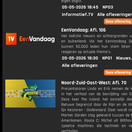
eigen oogst.
05-05-2026 18:45
NPO3
Informatief.TV
Alle afleveringe
EenVandaag: Afl. 106
Het laatste nieuws en achtergronden ui
en buitenland. Via het EenVandaag Op
kunnen 50.000 leden hun stem laten
reageren op actuele thema's.
05-05-2026 18:30
NPO1
Nieuws
Alle afleveringen
Noord-Zuid-Oost-West: Afl. 70
Presentatoren Linda en Erik nemen de k
in het verhaal van de bevrijding van Ge
Deze keer The Island; het oostelijk de
Betuwe begrensd door de Rijn en de W
lijn Kesteren - Dodewaard. Daar wordt n
Market Garden slag geleverd tussen de B
Amerikanen. Route C: Michel uit Biltho
speelse machines die techniek en ve
verbinden.