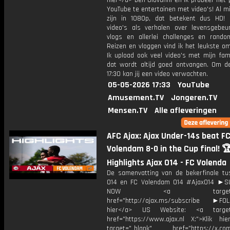
hier</a> ben Giovanni en ik probeer het 
YouTube te entertainen met video's! Al mi
zijn in 1080p, dat betekent dus HD! 
video's als verhalen over levensgebeur
vlogs en allerlei challenges en rando
Reizen en vloggen vind ik het leukste o
Ik upload ook veel video's met mijn fam
dat wordt altijd goed ontvangen. Om 
17:30 kan jij een video verwachten.
05-05-2026 17:33
YouTube
Amusement.TV
Jongeren.TV
Mensen.TV
Alle afleveringen
AFC Ajax: Ajax Under-14s beat F
Volendam 8-0 in the Cup final! 🏆
Highlights Ajax O14 - FC Volenda
De samenvatting van de bekerfinale tu
O14 en FC Volendam O14 #AjaxO14 ►S
NOW <a target="_b
href="http://ajax.ms/subscribe ►FOL
hier</a> US Website: <a target=
href="https://www.ajax.nl X:">Klik hi
target="_blank" href="https://x.co