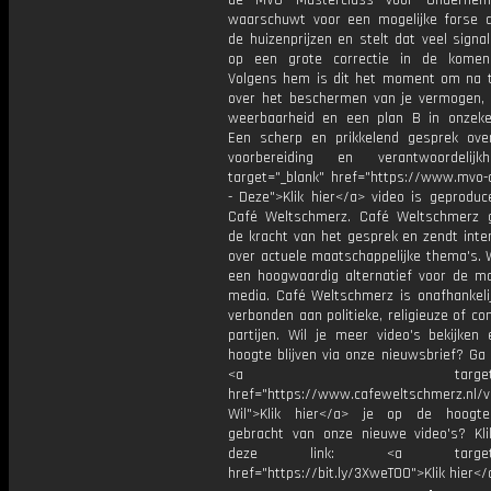
de MVO Masterclass voor Ondernem
waarschuwt voor een mogelijke forse d
de huizenprijzen en stelt dat veel signa
op een grote correctie in de komen
Volgens hem is dit het moment om na 
over het beschermen van je vermogen, f
weerbaarheid en een plan B in onzeker
Een scherp en prikkelend gesprek over 
voorbereiding en verantwoordelijk
target="_blank" href="https://www.mvo-d
- Deze">Klik hier</a> video is geproduc
Café Weltschmerz. Café Weltschmerz g
de kracht van het gesprek en zendt inte
over actuele maatschappelijke thema's. 
een hoogwaardig alternatief voor de m
media. Café Weltschmerz is onafhankelij
verbonden aan politieke, religieuze of c
partijen. Wil je meer video's bekijken
hoogte blijven via onze nieuwsbrief? Ga
<a target="_bl
href="https://www.cafeweltschmerz.nl/v
Wil">Klik hier</a> je op de hoogt
gebracht van onze nieuwe video's? Kl
deze link: <a target="_
href="https://bit.ly/3XweTO0">Klik hier</