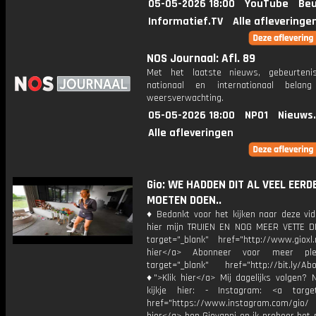
05-05-2026 18:00
YouTube
Beu
Informatief.TV
Alle afleveringe
NOS Journaal: Afl. 89
Met het laatste nieuws, gebeurteni
nationaal en internationaal bela
weersverwachting.
05-05-2026 18:00
NPO1
Nieuws
Alle afleveringen
Gio: WE HADDEN DIT AL VEEL EERD
MOETEN DOEN..
♦ Bedankt voor het kijken naar deze vid
hier mijn TRUIEN EN NOG MEER VETTE D
target="_blank" href="http://www.gioxl.
hier</a> Abonneer voor meer ple
target="_blank" href="http://bit.ly/Ab
♦">Klik hier</a> Mij dagelijks volgen?
kijkje hier: - Instagram: <a target
href="https://www.instagram.com/gio/