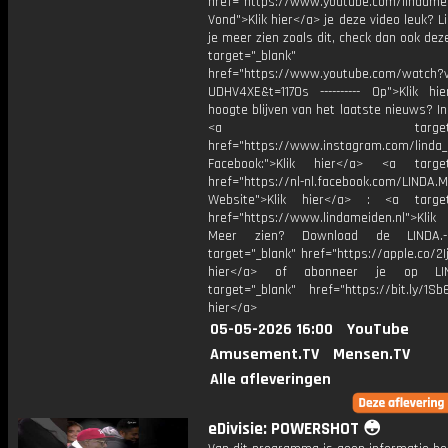
href="https://www.youtube.com/lindame
Vond">Klik hier</a> je deze video leuk? Li
je meer zien zoals dit, check dan ook dez
target="_blank"
href="https://www.youtube.com/watch?
UDHV4XE&t=1170s ---------- Op">Klik hi
hoogte blijven van het laatste nieuws? I
<a target="_bl
href="https://www.instagram.com/linda
Facebook:">Klik hier</a> <a target
href="https://nl-nl.facebook.com/LINDA.
Website">Klik hier</a> : <a target
href="https://www.lindameiden.nl">Klik
Meer zien? Download de LINDA.-
target="_blank" href="https://apple.co/2Ij
hier</a> of abonneer je op LI
target="_blank" href="https://bit.ly/1Sb
hier</a>
05-05-2026 16:00
YouTube
Amusement.TV
Mensen.TV
Alle afleveringen
eDivisie: POWERSHOT 😳