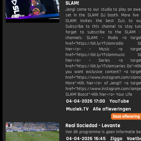
SLAM!
Jengi came to our studio to play an awe
set in the SLAM! DJ booth. More live
SLAM! invites the best DJs to our
Subscribe to this channel to stay tun
forget to subscribe to the SLAM! -
channels: SLAM! – Radio <a target=
href="https://bit.ly/YTslamradio SL
hier</a> – Music <a target="
href="https://bit.ly/YTslammusic SL
hier</a> – Series <a target="
href="https://bit.ly/YTslamseries Do">Kli
you want exclusive content? <a target
href="https://www.instagram.com/slamof
More">Klik hier</a> of Jengi? <a target
href="https://www.instagram.com/iamje
SLAM! Boost">Klik hier</a> Your Life
04-04-2026 17:00
YouTube
Muziek.TV
Alle afleveringen
Real Sociedad - Levante
Van dit programma is geen informatie be
04-04-2026 16:45
Ziggo
Voetb