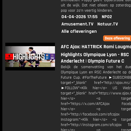
ontmoeten. Poppy geeft Bijbelstudie aa
uit de wijk. Dat niet alleen: op zaterda
pap voor zo'n veertig kinderen.
04-04-2026 17:55
NPO2
Amusement.TV
Natuur.TV
Alle afleveringen
AFC Ajax: HATTRICK Rami Lougman
Highlights Olympique Lyon - RSC
Anderlecht | Olympia Future C
Bekijk de samenvatting van het due
Olympique Lyon en RSC Anderlecht op d
Future Cup. #ForTheFuture ►SUBSCRI
target="_blank" href="http://ajax.ms/
►FOLLOW">Klik hier</a> US Webs
target="_blank" href="https://www.ajax.n
hier</a> <a target="_
href="https://x.com/AFCAjax Facebo
hier</a> <a target="_
href="http://facebook.com/afcajax
Instagram:">Klik hier</a> <a target
href="http://instagram.com/afcajax TikT
hier</a> <a target="_