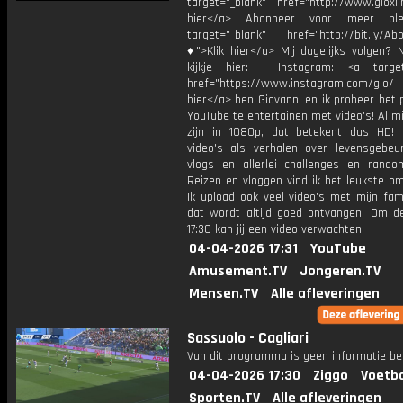
target="_blank" href="http://www.gioxl.
hier</a> Abonneer voor meer ple
target="_blank" href="http://bit.ly/Ab
♦">Klik hier</a> Mij dagelijks volgen?
kijkje hier: - Instagram: <a target
href="https://www.instagram.com/gio/
hier</a> ben Giovanni en ik probeer het 
YouTube te entertainen met video's! Al mi
zijn in 1080p, dat betekent dus HD! 
video's als verhalen over levensgebeur
vlogs en allerlei challenges en rando
Reizen en vloggen vind ik het leukste o
Ik upload ook veel video's met mijn fam
dat wordt altijd goed ontvangen. Om 
17:30 kan jij een video verwachten.
04-04-2026 17:31
YouTube
Amusement.TV
Jongeren.TV
Mensen.TV
Alle afleveringen
Sassuolo - Cagliari
Van dit programma is geen informatie be
04-04-2026 17:30
Ziggo
Voetba
Sporten.TV
Alle afleveringen