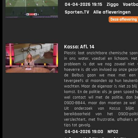
04-04-2026 19:15
Ziggo
Voetba
Sporten.TV
Alle afleveringen
Kassa: Afl. 14
Plastic laat onzichtbare chemische spor
in ons water, voedsel en lichaam. Het
probleem is dat we nog zoveel niet 
hoeverre is dit van invloed op onze gezo
de Belbus gaan we mee met een 
tevergeefs al maanden op hun keukenbl
wachten. Maar de eigenaar is niet zo bli
komst. En de politie: als je geen spoed 
wel contact wil met de politie, dan b
0900-8844, maar dan moeten ze wel 
Uit onderzoek van Kassa blijkt
bereikbaarheid van het 0900-polit
verslechtert, met frustratie, afhakers 
tips tot gevolg.
04-04-2026 19:00
NPO2