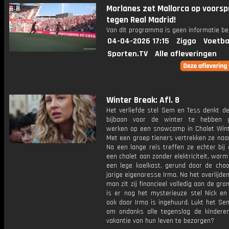
Morlanes zet Mallorca op voors
tegen Real Madrid!
Van dit programma is geen informatie be
04-04-2026 17:15
Ziggo
Voetba
Sporten.TV
Alle afleveringen
Winter Break: Afl. 8
Het verliefde stel Sem en Tess denkt de
bijbaan voor de winter te hebben g
werken op een snowcamp in Chalet Wint
Met een groep tieners vertrekken ze naar
Na een lange reis treffen ze echter bij
een chalet aan zonder elektriciteit, war
een lege koelkast, gerund door de chaot
jarige eigenaresse Irma. Na het overlijde
man zit zij financieel volledig aan de gro
is er nog het mysterieuze stel Nick en 
ook door Irma is ingehuurd. Lukt het Se
om ondanks alle tegenslag de kindere
vakantie van hun leven te bezorgen?