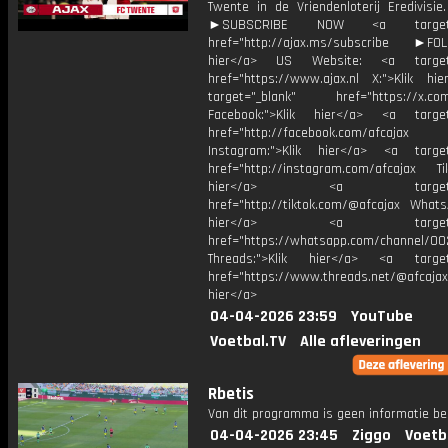
Twente in de Vriendenloterij Eredivisie
►SUBSCRIBE NOW <a target="
href="http://ajax.ms/subscribe ►FOL
hier</a> US Website: <a target=
href="https://www.ajax.nl X:">Klik hi
target="_blank" href="https://x.co
Facebook:">Klik hier</a> <a target
href="http://facebook.com/afcajax
Instagram:">Klik hier</a> <a target
href="http://instagram.com/afcajax TikT
hier</a> <a target="_
href="http://tiktok.com/@afcajax WhatsA
hier</a> <a target="_
href="https://whatsapp.com/channel/
Threads:">Klik hier</a> <a target=
href="https://www.threads.net/@afcajax
hier</a>
04-04-2026 23:59
YouTube
Voetbal.TV
Alle afleveringen
Rbetis
Van dit programma is geen informatie be
04-04-2026 23:45
Ziggo
Voetb