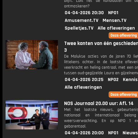
blijft. Lukt het de kandidaten om 
ontmaskeren?
04-04-2026 20:30
NPO1
Amusement.TV
Mensen.TV
Spelletjes.TV
Alle afleveringen
Twee kanten van één geschiedeni
3
De Molukse acties van de jaren 70 lie
littekens achter. In de laatste aflever
veerkracht en heling centraal, met een 
tussen oud-gegijzelde Laura en gijzelnem
04-04-2026 20:25
NPO2
Kennis
Alle afleveringen
NOS Journaal 20.00 uur: Afl. 14
Met het laatste nieuws, gebeurteni
nationaal en internationaal bela
weersverwachting. En op NPO 1 e
gebarentaal.
04-04-2026 20:00
NPO1
Nieuws