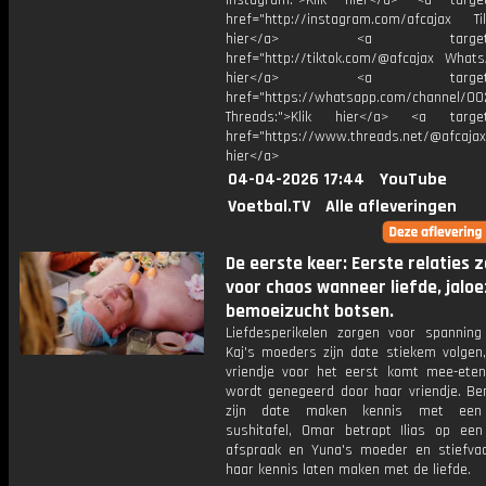
Instagram:">Klik hier</a> <a target
href="http://instagram.com/afcajax TikT
hier</a> <a target="_
href="http://tiktok.com/@afcajax WhatsA
hier</a> <a target="_
href="https://whatsapp.com/channel/
Threads:">Klik hier</a> <a target=
href="https://www.threads.net/@afcajax
hier</a>
04-04-2026 17:44
YouTube
Voetbal.TV
Alle afleveringen
De eerste keer: Eerste relaties 
voor chaos wanneer liefde, jaloe
bemoeizucht botsen.
Liefdesperikelen zorgen voor spannin
Kaj's moeders zijn date stiekem volgen,
vriendje voor het eerst komt mee-ete
wordt genegeerd door haar vriendje. Be
zijn date maken kennis met een
sushitafel, Omar betrapt Ilias op ee
afspraak en Yuna's moeder en stiefvad
haar kennis laten maken met de liefde.