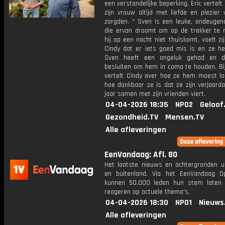
een verstandelijke beperking. Eric vertelt 
zijn vrouw altijd met liefde en plezier
zorgden. * Sven is een leuke, ondeugen
die ervan droomt om op de trekker te ri
hij op een nacht niet thuiskomt, voelt z
Cindy dat er iets goed mis is en ze hee
Sven heeft een ongeluk gehad en d
besluiten om hem in coma te houden. Bij
vertelt Cindy over hoe ze hem moest lo
hoe dankbaar ze is dat ze zijn verjaard
jaar samen met zijn vrienden viert.
04-04-2026 18:35
NPO2
Geloof
Gezondheid.TV
Mensen.TV
Alle afleveringen
EenVandaag: Afl. 80
Het laatste nieuws en achtergronden ui
en buitenland. Via het EenVandaag Op
kunnen 50.000 leden hun stem laten
reageren op actuele thema's.
04-04-2026 18:30
NPO1
Nieuws
Alle afleveringen