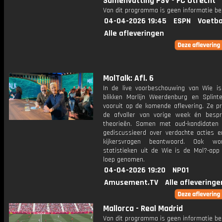
Samenvatting PSV - FC Utrecht
Van dit programma is geen informatie be
04-04-2026 19:45
ESPN
Voetba
Alle afleveringen
MolTalk: Afl. 6
In de live voorbeschouwing van Wie i
blikken Marlijn Weerdenburg en Splint
vooruit op de komende aflevering. Ze p
de afvaller van vorige week én bespr
theorieën. Samen met oud-kandidaten
gediscussieerd over verdachte acties 
kijkersvragen beantwoord. Ook w
statistieken uit de Wie is de Mol?-app
loep genomen.
04-04-2026 19:20
NPO1
Amusement.TV
Alle afleveringe
Mallorca - Real Madrid
Van dit programma is geen informatie be