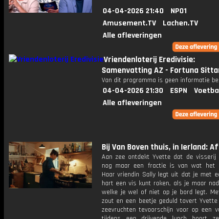
04-04-2026 21:40
NPO1
Amusement.TV
Lachen.TV
Alle afleveringen
Vriendenloterij Eredivisie:
Samenvatting AZ - Fortuna Sitta
Van dit programma is geen informatie be
04-04-2026 21:30
ESPN
Voetba
Alle afleveringen
Bij Van Boven thuis, in Ierland: Afl
Aan zee ontdekt Yvette dat de visserij 
nog maar een fractie is van wat het 
Haar vriendin Sally legt uit dat je met 
hart een vis kunt roken, als je maar na
welke je wel of niet op je bord legt. M
zout en een beetje geduld tovert Yvette
zeevruchten tevoorschijn voor op een vu
tijdens een drijvende lunch hoort 