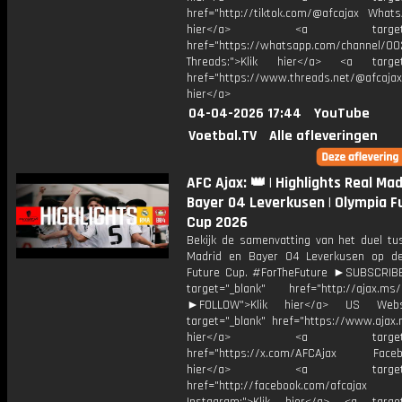
href="http://tiktok.com/@afcajax WhatsA
hier</a> <a target="_
href="https://whatsapp.com/channel/
Threads:">Klik hier</a> <a target=
href="https://www.threads.net/@afcajax
hier</a>
04-04-2026 17:44
YouTube
Voetbal.TV
Alle afleveringen
AFC Ajax: 👑 | Highlights Real Mad
Bayer 04 Leverkusen | Olympia F
Cup 2026
Bekijk de samenvatting van het duel tu
Madrid en Bayer 04 Leverkusen op d
Future Cup. #ForTheFuture ►SUBSCRI
target="_blank" href="http://ajax.ms/
►FOLLOW">Klik hier</a> US Webs
target="_blank" href="https://www.ajax.n
hier</a> <a target="_
href="https://x.com/AFCAjax Facebo
hier</a> <a target="_
href="http://facebook.com/afcajax