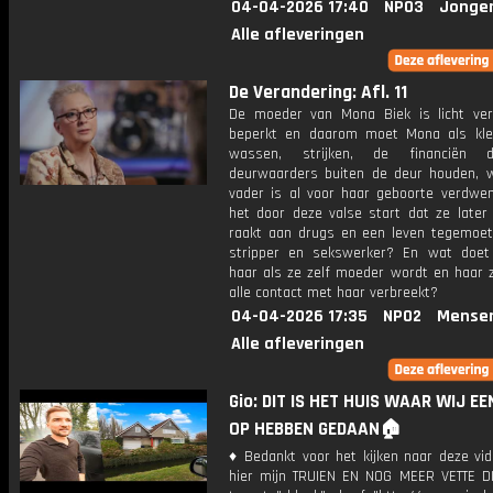
04-04-2026 17:40
NPO3
Jonge
Alle afleveringen
De Verandering: Afl. 11
De moeder van Mona Biek is licht vers
beperkt en daarom moet Mona als kle
wassen, strijken, de financiën
deurwaarders buiten de deur houden, 
vader is al voor haar geboorte verdwe
het door deze valse start dat ze later 
raakt aan drugs en een leven tegemoet
stripper en sekswerker? En wat doe
haar als ze zelf moeder wordt en haar z
alle contact met haar verbreekt?
04-04-2026 17:35
NPO2
Mense
Alle afleveringen
Gio: DIT IS HET HUIS WAAR WIJ EE
OP HEBBEN GEDAAN🏠
♦ Bedankt voor het kijken naar deze vid
hier mijn TRUIEN EN NOG MEER VETTE D