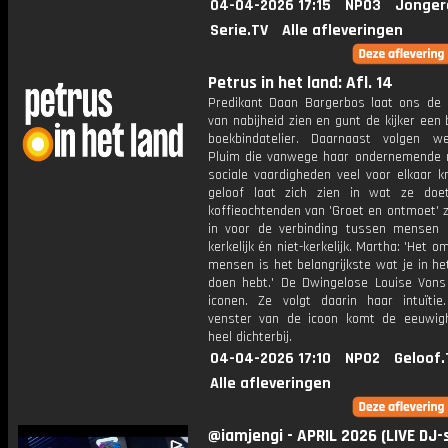
04-04-2026 17:15
NPO3
Jonger
Serie.TV
Alle afleveringen
Petrus in het land: Afl. 14
Predikant Daan Bargerbos laat ons de 
van nabijheid zien en gunt de kijker een bl
boekbindatelier. Daarnaast volgen 
Pluim die vanwege haar ondernemende 
sociale vaardigheden veel voor elkaar kr
geloof laat zich zien in wat ze doe
koffieochtenden van 'Groet en ontmoet' ze
in voor de verbinding tussen mensen i
kerkelijk én niet-kerkelijk. Martha: 'Het o
mensen is het belangrijkste wat je in he
doen hebt.' De Dwingelose Louise Vons 
iconen. Ze volgt daarin haar intuïtie
venster van de icoon komt de eeuwig
heel dichterbij.
04-04-2026 17:10
NPO2
Geloof.
Alle afleveringen
@iamjengi - APRIL 2026 (LIVE DJ-s