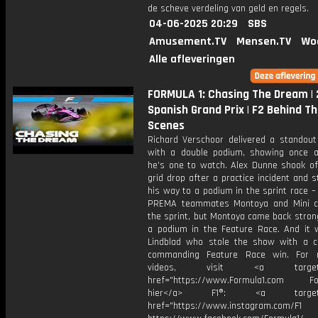
de scheve verdeling van geld en regels.
04-06-2025 20:29
SBS
Amusement.TV
Mensen.TV
Wo
Alle afleveringen
FORMULA 1: Chasing The Dream |
Spanish Grand Prix | F2 Behind T
Scenes
Richard Verschoor delivered a standou
with a double podium, showing once 
he’s one to watch. Alex Dunne shook of
grid drop after a practice incident and st
his way to a podium in the sprint race – 
PREMA teammates Montoya and Mini c
the sprint, but Montoya came back stron
a podium in the Feature Race. And it 
Lindblad who stole the show with a 
commanding Feature Race win. For 
videos, visit <a target="_
href="https://www.Formula1.com Fol
hier</a> F1®: <a target="_
href="https://www.instagram.com/F1