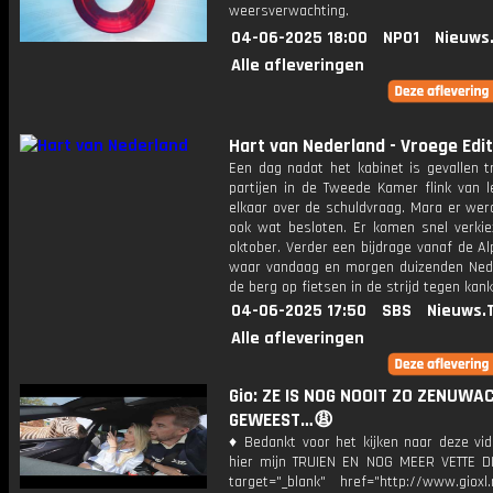
weersverwachting.
04-06-2025 18:00
NPO1
Nieuws
Alle afleveringen
Hart van Nederland - Vroege Edit
Een dag nadat het kabinet is gevallen t
partijen in de Tweede Kamer flink van l
elkaar over de schuldvraag. Mara er wer
ook wat besloten. Er komen snel verkiez
oktober. Verder een bijdrage vanaf de A
waar vandaag en morgen duizenden Ned
de berg op fietsen in de strijd tegen kank
04-06-2025 17:50
SBS
Nieuws.
Alle afleveringen
Gio: ZE IS NOG NOOIT ZO ZENUWA
GEWEEST…😩
♦ Bedankt voor het kijken naar deze vid
hier mijn TRUIEN EN NOG MEER VETTE D
target="_blank" href="http://www.gioxl.