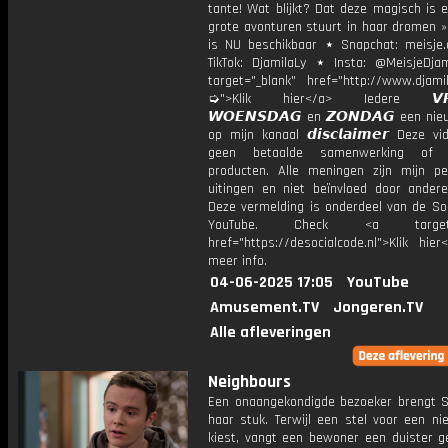
tante! Wat blijkt? Dat deze magisch is 
grote avonturen stuurt in haar dromen »
is NU beschikbaar ⋆ Snapchat: meisje.
TikTok: DjamilaLy ⋆ Insta: @MeisjeDja
target="_blank" href="http://www.djamil
➭">Klik hier</a> Iedere 𝙑𝙍𝙄
𝙒𝙊𝙀𝙉𝙎𝘿𝘼𝙂 en 𝙕𝙊𝙉𝘿𝘼𝙂 een ni
op mijn kanaal 𝙙𝙞𝙨𝙘𝙡𝙖𝙞𝙢𝙚𝙧 Deze v
geen betaalde samenwerking of 
producten. Alle meningen zijn mijn per
uitingen en niet beïnvloed door andere 
Deze vermelding is onderdeel van de Soc
YouTube. Check <a target="
href="https://desocialcode.nl">Klik hie
meer info.
04-06-2025 17:05
YouTube
Amusement.TV
Jongeren.TV
Alle afleveringen
Neighbours
Een onaangekondigde bezoeker brengt 
haar stuk. Terwijl een stel voor een ni
kiest, vangt een bewoner een duister g