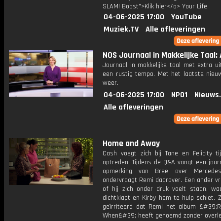
SLAM! Boost">Klik hier</a> Your Life
04-06-2025 17:00
YouTube
Muziek.TV
Alle afleveringen
NOS Journaal in Makkelijke Taal: A
Journaal in makkelijke taal met extra ui
een rustig tempo. Met het laatste nieu
weer.
04-06-2025 17:00
NPO1
Nieuws
Alle afleveringen
Home and Away
Cash voegt zich bij Tane en Felicity ti
optreden. Tijdens de Q&A vangt een jour
opmerking van Bree over Merced
ondervraagt ​​Remi daarover. Een ander vra
of hij zich onder druk voelt staan, waa
dichtklapt en Kirby hem te hulp schiet. Z
geïrriteerd dat Remi het album &#39
When&#39; heeft genoemd zonder overleg.