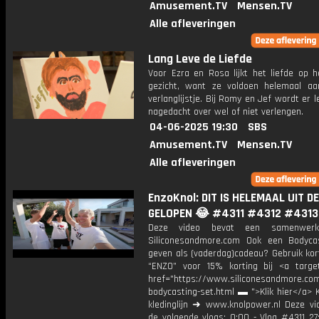
Amusement.TV
Mensen.TV
Alle afleveringen
Lang Leve de Liefde
Voor Ezra en Rosa lijkt het liefde op h
gezicht, want ze voldoen helemaal aa
verlanglijstje. Bij Romy en Jef wordt er l
nagedacht over wel of niet verlengen.
04-06-2025 19:30
SBS
Amusement.TV
Mensen.TV
Alle afleveringen
EnzoKnol: DIT IS HELEMAAL UIT D
GELOPEN 😂 #4311 #4312 #4313
Deze video bevat een samenwerk
Siliconesandmore.com Ook een Bodyca
geven als (vaderdag)cadeau? Gebruik kor
“ENZO” voor 15% korting bij <a target
href="https://www.siliconesandmore.co
bodycasting-set.html ▬ ">Klik hier</a> 
kledinglijn ➜ www.knolpower.nl Deze vi
de volgende vlogs: 0:00 - Vlog #4311 27