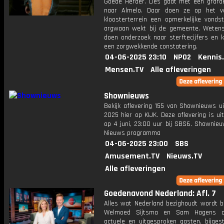
Goede Herder. Lies gaat met een grafd
naar Almelo. Daar doen ze op het v
kloosterterrein een opmerkelijke vondst
argwaan wekt bij de gemeente. Weten
doen onderzoek naar sterftecijfers en 
een zorgwekkende constatering.
04-06-2025 23:10
NPO2
Kennis
Mensen.TV
Alle afleveringen
Shownieuws
Bekijk aflevering 155 van Shownieuws ui
2025 hier op KIJK. Deze aflevering is u
op 4 juni, 23:00 uur bij SBS6. Shownieu
Nieuws programma
04-06-2025 23:00
SBS
Amusement.TV
Nieuws.TV
Alle afleveringen
Goedenavond Nederland: Afl. 7
Alles wat Nederland bezighoudt wordt b
Welmoed Sijtsma en Sam Hagens o
actuele en uitgesproken gasten, bijges