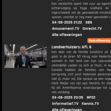
Een verdachte opent het vuur op agent
achtervolging op hoge snelheid. Ai
ingeschakeld om de gewapende misdadi
sporen, voordat er nog meer gewonden va
04-06-2025 21:22
SBS
Amusement.TV
Onrecht.TV
Alle afleveringen
Landverhuizers: Afl. 6
Een deel van de familie Zandstra uit A
gaat in de jaren 90 terug naar Nederlan
wennen in het land van hun vooroud
uiteindelijk voelen ze zich er thuis. In 
Canada hebben de families van Ned
oorsprong zich juist helemaal genesteld
niet jij, maar wij. Die spreuk op een tege
Hank Meijer van zijn opa Hendrik. En da
hij als Amerikaanse staatsburger tot 
van vandaag.
04-06-2025 20:35
NPO2
Informatief.TV
Kennis.TV
Alle afleveringen