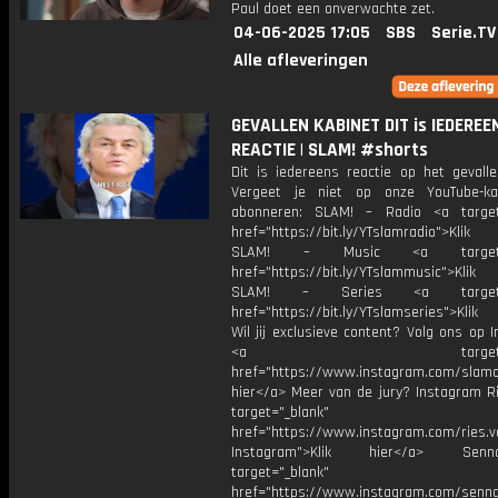
Paul doet een onverwachte zet.
04-06-2025 17:05
SBS
Serie.TV
Alle afleveringen
GEVALLEN KABINET DIT is IEDEREE
REACTIE | SLAM! #shorts
Dit is iedereens reactie op het gevalle
Vergeet je niet op onze YouTube-ka
abonneren: SLAM! – Radio <a target
href="https://bit.ly/YTslamradio">Klik
SLAM! – Music <a target="_
href="https://bit.ly/YTslammusic">Klik
SLAM! – Series <a target="
href="https://bit.ly/YTslamseries">Klik
Wil jij exclusieve content? Volg ons op 
<a target="_bl
href="https://www.instagram.com/slamoff
hier</a> Meer van de jury? Instagram Ri
target="_blank"
href="https://www.instagram.com/ries.v
Instagram">Klik hier</a> Se
target="_blank"
href="https://www.instagram.com/senna