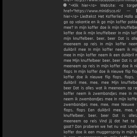
href="https://www.facebook.com/minidi
🌐">Klik hier</a> Website: <a target
href="https://www.minidisco.nl/ ---
hier</a> Liedtekst Het Kofferlied Hallo a
ga op vakantie en ik ga mijn koffer pakk
mee? In mijn koffer doe ik mijn knuffelbe
koffer doe ik mijn knuffelbeer In mijn kof
mijn knuffelbeer, beer, beer Dat is all
meeneem op reis In mijn koffer nee
duikbril mee In mijn koffer neem ik mij
mee In mijn koffer neem ik een duikbril
mee Mijn knuffelbeer beer, beer Dat is al
meeneem op reis In mijn koffer doe ik n
flops In mijn koffer doe ik nieuwe flip flo
koffer doe ik nieuwe flip flops, flops,
duikbril mee, mee, mee Mijn knuffelbe
beer Dat is alles wat ik meeneem op rei
koffer neem ik zwembandjes mee In mi
neem ik zwembandjes mee In mijn koffe
zwembandjes mee, mee, mee Nieuwe fl
flops, flops Een duikbril mee, mee,
knuffelbeer, beer, beer Dat is all
meeneem op reis Vind jij dat het te
gaat? Dan proberen we het nu wat snelle
koffer doe ik een muggenspray In mijn k