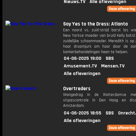
Nieuws.TV
Alle afleveringen
Say Yes to the Dress: Atlanta
Een noord vs. zuid-strijd barst los w
New Yorkse moeder van bruid Kelly botst
zuidelijke schoonmoeder. Meredith is op
haar droomjurk om haar door de aa
kankerbehandelingen heen te helpen.
04-06-2025 19:00
SBS
Amusement.TV
Mensen.TV
Alle afleveringen
Overtreders
Wangedrag in de Rotterdamse me
vispascontrole in Den Haag en disc
Amsterdam.
04-06-2025 18:55
SBS
Onrecht
Alle afleveringen