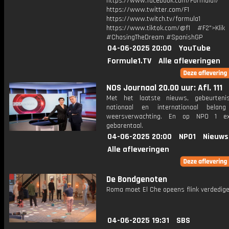
https://www.facebook.com/Formula1/
https://www.twitter.com/F1
https://www.twitch.tv/formula1
https://www.tiktok.com/@f1 #F2">Klik
#ChasingTheDream #SpanishGP
04-06-2025 20:00
YouTube
Formule1.TV
Alle afleveringen
NOS Journaal 20.00 uur: Afl. 111
Met het laatste nieuws, gebeurteni
nationaal en internationaal bela
weersverwachting. En op NPO 1 e
gebarentaal.
04-06-2025 20:00
NPO1
Nieuws
Alle afleveringen
De Bondgenoten
Roma moet El Che opeens flink verdedige
04-06-2025 19:31
SBS