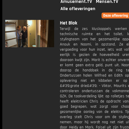
Amusement.TV
Mensen.TV
Alle afleveringen
Het Blok
Terwijl de zes kluskoppels werke
technische ruimte en het toilet, 
stylingteam van het gezamenlijke app
Anouk en Naomi, in opstand. Ze e
vergoeding voor hun inzet, iets wat vo
eerlijk is gezien de hoeveelheid ur
daaraan kwijt zijn. Marit is echter onve
er komt geen extra geld, punt uit. Naom
daarop de handdoek in de ring te
Ondertussen halen Wilfred en Edith o
oplevering niet en kibbelen er op
&#39;grote drie&#39; - Viktor, Maurits 
controleren ondertussen de vakmann
GZK. De taakverdeling lijkt op rolletjes te
heeft elektricien Chris de opdracht van
goed begrepen, wat zorgt voor chao
gezamenlijke aanleg van de elektra. Ti
overleg stelt Chris voor om de stylin
nemen, maar hij wordt nog net niet ui
door Heidy en Mark. Faisel uit zijn frust