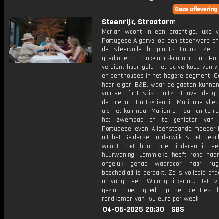
Steenrijk, Straatarm
Marian woont in een prachtige, luxe vi
Portugese Algarve, op een steenworp af
de sfeervolle badplaats Lagos. Ze 
goedlopend makelaarskantoor in Por
verdient haar geld met de verkoop van v
en penthouses in het hogere segment. Oo
haar eigen B&B, waar de gasten kunnen
van een fantastisch uitzicht over de go
de oceaan. Hartsvriendin Marianne vlieg
als het kan naar Marian om samen te re
het zwembad en te genieten van h
Portugese leven. Alleenstaande moeder
uit het Gelderse Harderwijk is net gesc
woont met haar drie kinderen in ee
huurwoning. Lammieke heeft rond haa
ongeluk gehad waardoor haar rug
beschadigd is geraakt. Ze is volledig af
ontvangt een Wajong-uitkering. Het vi
gezin moet goed op de kleintjes l
rondkomen van 150 euro per week.
04-06-2025 20:30
SBS