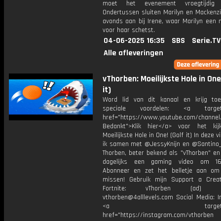
moet het evenement vroegtijdig v
Ondertussen sluiten Marilyn en Mackenz
avonds aan bij Irene, waar Marilyn een 
voor haar schetst.
04-06-2025 16:35
SBS
Serie.TV
Alle afleveringen
vThorben: Moeilijkste Hole in One
it)
Word lid van dit kanaal en krijg to
speciale voordelen: <a target=
href="https://www.youtube.com/channel
Bedankt">Klik hier</a> voor het ki
Moeilijkste Hole in One! (Golf it) In deze 
ik samen met @JessyKnijn en @Santino_Y
Thorben, beter bekend als "vThorben" en
dagelijks een gaming video om 16
Abonneer en zet het belletje aan om
missen! Gebruik mijn Support a Crea
Fortnite: vThorben (ad) Bu
vthorben@4alllevels.com Social Media: I
<a target="_bl
href="https://instagram.com/vthorben