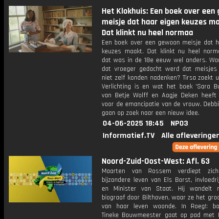
Het Klokhuis: Een boek over een
meisje dat haar eigen keuzes ma
Dat klinkt nu heel normaa
Een boek over een gewoon meisje dat h
keuzes maakt. Dat klinkt nu heel norm
dat was in de 18e eeuw wel anders. Wan
dat vroeger gedacht werd dat meisjes
niet zelf konden nadenken? Tirsa zoekt 
Verlichting is en wat het boek 'Sara Bu
van Betje Wolff en Aagje Deken heeft
voor de emancipatie van de vrouw. Debbi
gaan op zoek naar een nieuw idee.
04-06-2025 18:45
NPO3
Informatief.TV
Alle afleveringe
Noord-Zuid-Oost-West: Afl. 63
Maarten van Rossem verdiept zic
bijzondere leven van Els Borst, invloedrij
en Minister van Staat. Hij wandelt
biograaf door Bilthoven, waar ze het gro
van haar leven woonde. In Roeg!: b
Tineke Bouwmeester gaat op pad met 