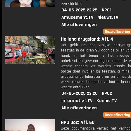
een sidekick.
04-06-2025 22:25
NPO1
Amusement.TV
Nieuws.TV
Alle afleveringen
Holland drugsland: Afl. 4
Het geldt als een vrolijke partydrug
feestjes in de jaren 90 gaan de pillen va
hand. In het begin is het nieuwe s
onbekend en gewoon legaal, maar de 
wereld rondom xtc worden steeds ha
politie doet invallen bij feesten, crimine
grootschalige laboratoria op en er word
weer nieuwe chemische varianten beda
wet te ontduiken.
04-06-2025 22:20
NPO2
Informatief.TV
Kennis.TV
Alle afleveringen
NPO Doc: Afl. 60
Deze documentaire vertelt het verhaa