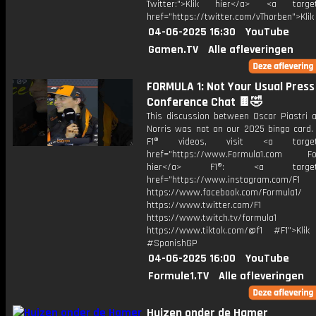
Twitter:">Klik hier</a> <a target=
href="https://twitter.com/vThorben">Klik
04-06-2025 16:30
YouTube
Gamen.TV
Alle afleveringen
FORMULA 1: Not Your Usual Press
Conference Chat 🍫🤣
This discussion between Oscar Piastri 
Norris was not on our 2025 bingo card.
F1® videos, visit <a target="
href="https://www.Formula1.com Fol
hier</a> F1®: <a target="_
href="https://www.instagram.com/F1
https://www.facebook.com/Formula1/
https://www.twitter.com/F1
https://www.twitch.tv/formula1
https://www.tiktok.com/@f1 #F1">Klik
#SpanishGP
04-06-2025 16:00
YouTube
Formule1.TV
Alle afleveringen
Huizen onder de Hamer