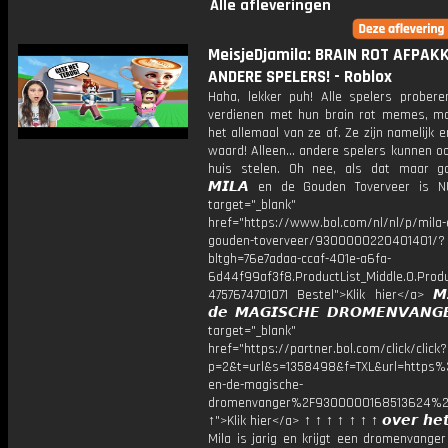
Alle afleveringen
MeisjeDjamila: BRAIN ROT AFPAK
ANDERE SPELERS! - Roblox
Haha, lekker puh! Alle spelers probere
verdienen met hun brain rot memes, ma
het allemaal van ze af. Ze zijn namelijk 
waard! Alleen... andere spelers kunnen oo
huis stelen. Oh nee, als dat maar g
𝙈𝙄𝙇𝘼 en de Gouden Toverveer is N
target="_blank"
href="https://www.bol.com/nl/nl/p/mila-
gouden-toverveer/9300000220401401/?
bltgh=76e7adaa-ccaf-401e-a6fa-
6d44f99af3f8.ProductList_Middle.0.Produ
4757674701071 Bestel">Klik hier</a> 𝙈
𝙙𝙚 𝙈𝘼𝙂𝙄𝙎𝘾𝙃𝙀 𝘿𝙍𝙊𝙈𝙀𝙉𝙑𝘼𝙉
target="_blank"
href="https://partner.bol.com/click/click?
p=2&t=url&s=1358498&f=TXL&url=http
en-de-magische-
dromenvanger%2F9300000168513624%2
↑">Klik hier</a> ↑ ↑ ↑ ↑ ↑ ↑ ↑ 𝙤𝙫𝙚𝙧 𝙝𝙚𝙩
Mila is jarig en krijgt een dromenvange