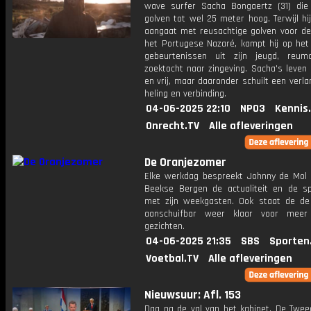
wave surfer Sacha Bongaertz (31) die
golven tot wel 25 meter hoog. Terwijl hij
aangaat met reusachtige golven voor de
het Portugese Nazaré, kampt hij op het
gebeurtenissen uit zijn jeugd, reu
zoektocht naar zingeving. Sacha's leven l
en vrij, maar daaronder schuilt een verl
heling en verbinding.
04-06-2025 22:10
NPO3
Kennis
Onrecht.TV
Alle afleveringen
De Oranjezomer
Elke werkdag bespreekt Johnny de Mol 
Beekse Bergen de actualiteit en de s
met zijn weekgasten. Ook staat de de 
aanschuifbar weer klaar voor meer
gezichten.
04-06-2025 21:35
SBS
Sporten
Voetbal.TV
Alle afleveringen
Nieuwsuur: Afl. 153
Dag na de val van het kabinet. De Twe