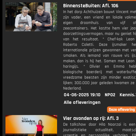
BinnensteBuiten: Afl. 106
In het dorp Achthuizen bouwt Vincent me
zijn vader, een vriend en lokale vakme
eigen droomhuis van vijf afg
zeecontainers. Het kostte hem vier jaa
doorzettingsvermogen, maar nu geniet hi
van het resultaat. * Chef-kok Leon
Roberto Coletti. Deze ijsmaker he
internationale prijzen gewonnen met ve
smaken. Als iemand van rauwe vis ij
maken, dan is hij het. Samen met Leon 
haringijs. * Olivier en Emma he
biologische boerderij met waterbuff
vreedzame beesten zijn minder exotis
lijken; 300.000 jaar geleden kwamen ze 
Nederland.
04-06-2025 19:10
NPO2
Kennis.
Alle afleveringen
Vier avonden op rij: Afl. 3
De talkshow door Hila Noorzai is ee
journalistieke actualiteit, maatsch
urgentie en persoonlijke verhalen. E