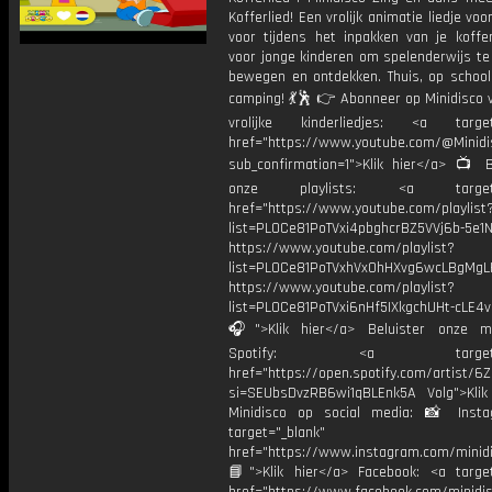
Kofferlied! Een vrolijk animatie liedje voo
voor tijdens het inpakken van je koffer
voor jonge kinderen om spelenderwijs te
bewegen en ontdekken. Thuis, op school
camping! 💃🕺 👉 Abonneer op Minidisco 
vrolijke kinderliedjes: <a target=
href="https://www.youtube.com/@Minidis
sub_confirmation=1">Klik hier</a> 📺 B
onze playlists: <a target="
href="https://www.youtube.com/playlist
list=PL0Ce81PoTVxi4pbghcrBZ5VVj6b-5e1N
https://www.youtube.com/playlist?
list=PL0Ce81PoTVxhVx0hHXvg6wcLBgMgL
https://www.youtube.com/playlist?
list=PL0Ce81PoTVxi6nHf5IXkgchUHt-cLE4
🎧">Klik hier</a> Beluister onze m
Spotify: <a target="_
href="https://open.spotify.com/artist/
si=SEUbsDvzRB6wi1qBLEnk5A Volg">Klik
Minidisco op social media: 📸 Inst
target="_blank"
href="https://www.instagram.com/minidis
📘">Klik hier</a> Facebook: <a target