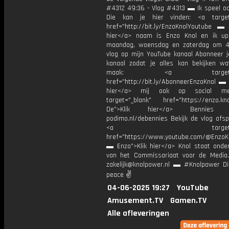
#4312 49:36 - Vlog #4313 ▬ Ik speel o
Die kan je hier vinden: <a target=
href="http://bit.ly/EnzoKnolYoutube ▬ M
hier</a> naam is Enzo Knol en ik up
maandag, woensdag en zaterdag om 4
vlog op mijn YouTube kanaal Abonneer j
kanaal zodat je alles kan bekijken w
maak: <a target="_b
href="http://bit.ly/AbonneerEnzoKnol ▬ 
hier</a> mij ook op social me
target="_blank" href="https://enzo.kno
De">Klik hier</a> Bennies P
podimo.nl/debennies Bekijk de vlog afspe
<a target="_bl
href="https://www.youtube.com/@EnzoKn
▬ Enzo">Klik hier</a> Knol staat onder
van het Commissariaat voor de Media.
zakelijk@knolpower.nl ▬ #Knolpower Di
peace ✌
04-06-2025 19:27
YouTube
Amusement.TV
Gamen.TV
Alle afleveringen