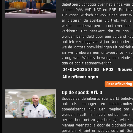
debatteert vandaag over het einde van d
tussen PVV, VVD, NSC en BBB. Fractievo
zijn vooral kritisch op PVV-leider Geert Wi
er gisteren de stekker uit trok. Het is
welke onderwerpen controversiee
verklaard. Dat betekent dat ze pas in
worden behandeld door een volgend kab
politiek verslaggever Arjan Noorlander 
we de laatste ontwikkelingen uit politiek
En we proberen een antwoord te krij
vraag wat Wilders bewoog een einde
aan de coalitiesamenwerking.
04-06-2025 21:30
NPO2
Nieuws
Alle afleveringen
Op de spoed: Afl. 3
Spoedeisendehulparts Yde werkt behalve
ook als manager en beleidsmake
spoedeisende hulp. Een roeping om 
worden heeft hij nooit gehad, toch 
beroep hem net zo goed als zijn witte d
Meneer Veenstra is door de gladheid van 
gevallen. Hij ziet er wat versuft uit. Go