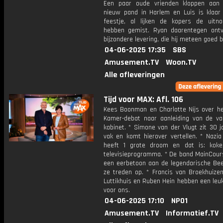
Een paar oude vrienden kloppen aan
nieuw pand in Harlem en Luis is klaar
feestje, al lijken de kopers de uitno
hebben gemist. Ryan daarentegen ont
bijzondere levering, die hij meteen goed 
04-06-2025 17:35
SBS
Amusement.TV
Woon.TV
Alle afleveringen
Tijd voor MAX: Afl. 106
Kees Boonman en Charlotte Nijs over h
Kamer-debat naar aanleiding van de va
kabinet. * Simone van der Vlugt zit 30 j
vak en komt hierover vertellen. * Nazia
heeft 1 grote droom en dat is: kok
televisieprogramma. * De band MainCour
een eerbetoon aan de legendarische Be
ze treden op. * Francis van Broekhuizen
Luttikhuis en Ruben Hein hebben een leu
voor ons.
04-06-2025 17:10
NPO1
Amusement.TV
Informatief.TV