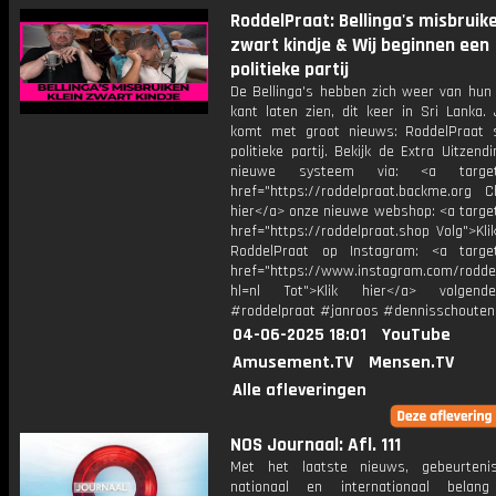
RoddelPraat: Bellinga's misbruike
zwart kindje & Wij beginnen een
politieke partij
De Bellinga's hebben zich weer van hun 
kant laten zien, dit keer in Sri Lanka.
komt met groot nieuws: RoddelPraat 
politieke partij. Bekijk de Extra Uitzend
nieuwe systeem via: <a target=
href="https://roddelpraat.backme.org Ch
hier</a> onze nieuwe webshop: <a target
href="https://roddelpraat.shop Volg">Kli
RoddelPraat op Instagram: <a target
href="https://www.instagram.com/rodde
hl=nl Tot">Klik hier</a> volgen
#roddelpraat #janroos #dennisschouten
04-06-2025 18:01
YouTube
Amusement.TV
Mensen.TV
Alle afleveringen
NOS Journaal: Afl. 111
Met het laatste nieuws, gebeurteni
nationaal en internationaal bela