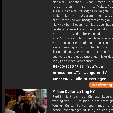
hier</a> Abonneer voor meer ple
target="_blank" href="http://bit.ly/Ab
♦">Klik hier</a> Mij dagelijks volgen?
kijkje hier: - Instagram: <a target
href="https://www.instagram.com/gio/
hier</a> ben Giovanni en ik probeer het 
YouTube te entertainen met video's! Al mi
zijn in 1080p, dat betekent dus HD! 
video's als verhalen over levensgebeur
vlogs en allerlei challenges en rando
Reizen en vloggen vind ik het leukste o
Ik upload ook veel video's met mijn fam
dat wordt altijd goed ontvangen. Elke da
kan jij een video verwachten.
04-06-2025 17:37
YouTube
Amusement.TV
Jongeren.TV
Mensen.TV
Alle afleveringen
Million Dollar Listing NY
Fredrik richt zich op Chinese kope
woning van $ 35 miljoen in het prestigi
Warner Center te verkopen, maar ond
beste inspanningen stuit hij op een gr