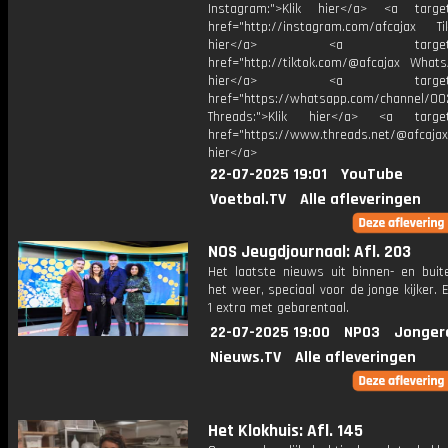
Instagram:">Klik hier</a> <a target
href="http://instagram.com/afcajax TikT
hier</a> <a target="_
href="http://tiktok.com/@afcajax WhatsA
hier</a> <a target="_
href="https://whatsapp.com/channel/
Threads:">Klik hier</a> <a target=
href="https://www.threads.net/@afcajax
hier</a>
22-07-2025 19:01
YouTube
Voetbal.TV
Alle afleveringen
NOS Jeugdjournaal: Afl. 203
Het laatste nieuws uit binnen- en buit
het weer, speciaal voor de jonge kijker.
1 extra met gebarentaal.
22-07-2025 19:00
NPO3
Jonger
Nieuws.TV
Alle afleveringen
Het Klokhuis: Afl. 145