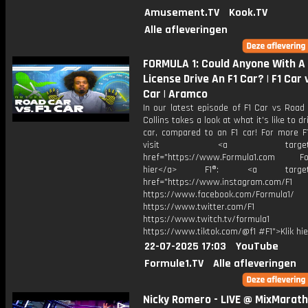
Amusement.TV
Kook.TV
Alle afleveringen
FORMULA 1: Could Anyone With A 
License Drive An F1 Car? | F1 Car
Car | Aramco
In our latest episode of F1 Car vs Road
Collins takes a look at what it's like to d
car, compared to an F1 car! For more F1
visit <a target="_b
href="https://www.Formula1.com Fol
hier</a> F1®: <a target="_
href="https://www.instagram.com/F1
https://www.facebook.com/Formula1/
https://www.twitter.com/F1
https://www.twitch.tv/formula1
https://www.tiktok.com/@f1 #F1">Klik hi
22-07-2025 17:03
YouTube
Formule1.TV
Alle afleveringen
Nicky Romero - LIVE @ MixMarath