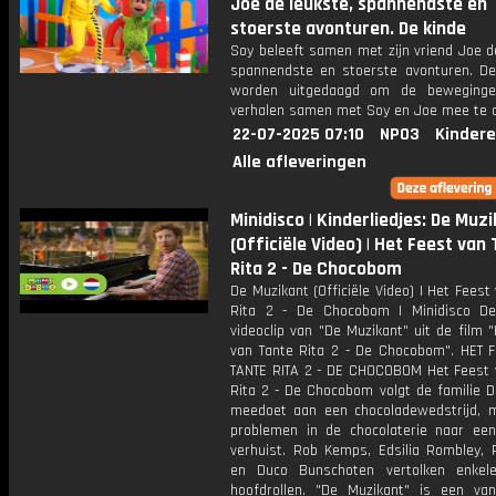
Joe de leukste, spannendste en
stoerste avonturen. De kinde
Soy beleeft samen met zijn vriend Joe d
spannendste en stoerste avonturen. De
worden uitgedaagd om de beweginge
verhalen samen met Soy en Joe mee te 
22-07-2025 07:10
NPO3
Kindere
Alle afleveringen
Minidisco | Kinderliedjes: De Muz
(Officiële Video) | Het Feest van
Rita 2 - De Chocobom
De Muzikant (Officiële Video) | Het Feest
Rita 2 - De Chocobom | Minidisco De 
videoclip van "De Muzikant" uit de film 
van Tante Rita 2 - De Chocobom". HET 
TANTE RITA 2 - DE CHOCOBOM Het Feest 
Rita 2 - De Chocobom volgt de familie D
meedoet aan een chocoladewedstrijd, 
problemen in de chocolaterie naar ee
verhuist. Rob Kemps, Edsilia Rombley,
en Duco Bunschoten vertolken enkel
hoofdrollen. "De Muzikant" is een va