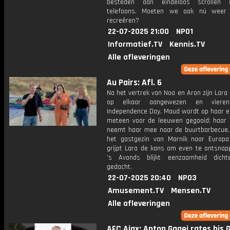
besteden aan eindeloos scrollen
telefoons. Moeten we ook nú weer 
recreëren?
22-07-2025 21:00
NPO1
Informatief.TV
Kennis.TV
Alle afleveringen
Au Pairs: Afl. 6
Na het vertrek van Noa en Aron zijn Lara
op elkaar aangewezen en viere
Independence Day. Maud wordt op haar e
meteen voor de leeuwen gegooid: haar 
neemt haar mee naar de buurtbarbecue
het gastgezin van Marnik naar Europa 
grijpt Lara de kans om even te ontsnap
's Avonds blijkt eenzaamheid dicht
gedacht.
22-07-2025 20:40
NPO3
Amusement.TV
Mensen.TV
Alle afleveringen
AFC Ajax: Anton Gaaei rates his 