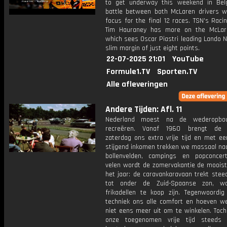
to get underway this weekend in Bel
battle between both McLaren drivers wi
focus for the final 12 races. TSN's Raci
Tim Hauraney has more on the McLar
which sees Oscar Piastri leading Lando N
slim margin of just eight points.
22-07-2025 21:01
YouTube
Formule1.TV
Sporten.TV
Alle afleveringen
Andere Tijden: Afl. 11
Nederland moest na de wederopbo
recreëren. Vanaf 1960 brengt de w
zaterdag ons extra vrije tijd en met een
stijgend inkomen trekken we massaal naa
bollenvelden, campings en popconcer
velen wordt de zomervakantie de mooiste
het jaar: de caravankaravaan trekt stee
tot onder de Zuid-Spaanse zon, wa
frikadellen te koop zijn. Tegenwoordig
techniek ons alle comfort en hoeven w
niet eens meer uit om te winkelen. Toch
onze toegenomen vrije tijd steeds