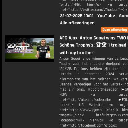
Twitter:">Klik hier</a> <a target=
href="https://twitter.com/vThorben">Klik
22-07-2025 19:01
YouTube
Gam
Alle afleveringen
AFC Ajax: Anton Gaaei wins TWO
Schöne Trophy's! 🏆🏆 'I trained 
with my brother'
Anton Gaaei is de winnaar van de Las
Trophy voor het mooiste doelpunt va
'24/'25. De fans hebben zijn doelpunt
Utrecht in december 2024 verko
allermooiste van het seizoen. We ver
Deense verdediger voor het vertrek 
met zijn prijs. #goaloftheseason ►
NOW <a target="_b
href="http://ajax.ms/subscribe ►FOL
hier</a> US Website: <a target=
href="https://www.ajax.nl X:">Klik hi
target="_blank" href="https://x.co
Facebook:">Klik hier</a> <a target
href="http://facebook.com/afcajax