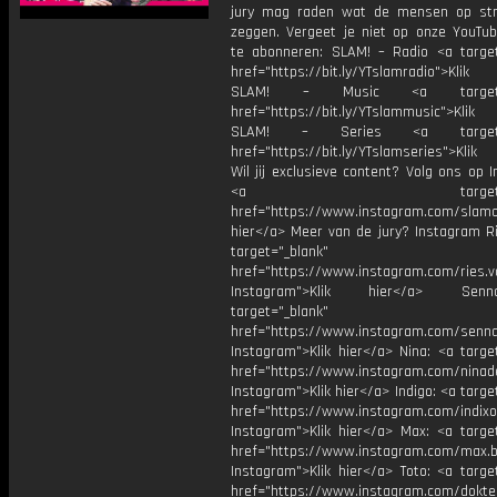
jury mag raden wat de mensen op st
zeggen. Vergeet je niet op onze YouTub
te abonneren: SLAM! – Radio <a target
href="https://bit.ly/YTslamradio">Klik
SLAM! – Music <a target="_
href="https://bit.ly/YTslammusic">Klik
SLAM! – Series <a target="
href="https://bit.ly/YTslamseries">Klik
Wil jij exclusieve content? Volg ons op 
<a target="_bl
href="https://www.instagram.com/slamoff
hier</a> Meer van de jury? Instagram Ri
target="_blank"
href="https://www.instagram.com/ries.v
Instagram">Klik hier</a> Se
target="_blank"
href="https://www.instagram.com/senna
Instagram">Klik hier</a> Nina: <a targe
href="https://www.instagram.com/ninad
Instagram">Klik hier</a> Indigo: <a targe
href="https://www.instagram.com/indixo
Instagram">Klik hier</a> Max: <a target
href="https://www.instagram.com/max.b
Instagram">Klik hier</a> Toto: <a targe
href="https://www.instagram.com/dokte