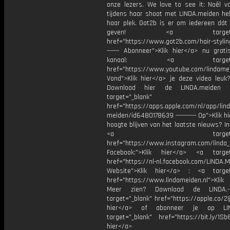
onze lezers. We love to see it: Noël vo
tijdens haar shoot met LINDA.meiden he
haar plek. Got2b is er om iedereen dát 
geven! <a target="_b
href="https://www.got2b.com/hair-styling
------ Abonneer">Klik hier</a> nu grat
kanaal: <a target="_b
href="https://www.youtube.com/lindame
Vond">Klik hier</a> je deze video leuk?
Download hier de LINDA.meiden 
target="_blank"
href="https://apps.apple.com/nl/app/lind
meiden/id6480178639 ---------- Op">Klik h
hoogte blijven van het laatste nieuws? I
<a target="_bl
href="https://www.instagram.com/linda
Facebook:">Klik hier</a> <a target
href="https://nl-nl.facebook.com/LINDA.
Website">Klik hier</a> : <a target
href="https://www.lindameiden.nl">Klik
Meer zien? Download de LINDA.-
target="_blank" href="https://apple.co/2Ij
hier</a> of abonneer je op LI
target="_blank" href="https://bit.ly/1Sb
hier</a>