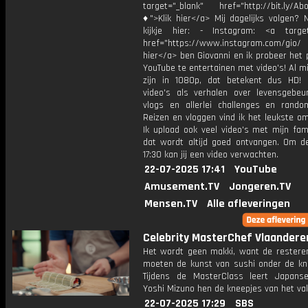
target="_blank" href="http://bit.ly/Ab
♦">Klik hier</a> Mij dagelijks volgen?
kijkje hier: - Instagram: <a target
href="https://www.instagram.com/gio/
hier</a> ben Giovanni en ik probeer het 
YouTube te entertainen met video's! Al mi
zijn in 1080p, dat betekent dus HD! 
video's als verhalen over levensgebeur
vlogs en allerlei challenges en rando
Reizen en vloggen vind ik het leukste o
Ik upload ook veel video's met mijn fam
dat wordt altijd goed ontvangen. Om 
17:30 kan jij een video verwachten.
22-07-2025 17:41
YouTube
Amusement.TV
Jongeren.TV
Mensen.TV
Alle afleveringen
Celebrity MasterChef Vlaandere
Het wordt geen makki, want de restere
moeten de kunst van sushi onder de knie
Tijdens de MasterClass leert Japans
Yoshi Mizuno hen de kneepjes van het vak
22-07-2025 17:29
SBS