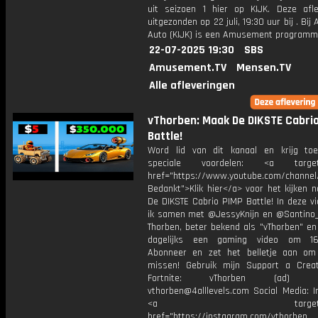
uit seizoen 1 hier op KIJK. Deze afle
uitgezonden op 22 juli, 19:30 uur bij . Bij
Auto (KIJK) is een Amusement program
22-07-2025 19:30
SBS
Amusement.TV
Mensen.TV
Alle afleveringen
vThorben: Maak De DIKSTE Cabri
Battle!
Word lid van dit kanaal en krijg to
speciale voordelen: <a target=
href="https://www.youtube.com/channel
Bedankt">Klik hier</a> voor het kijken 
De DIKSTE Cabrio PIMP Battle! In deze v
ik samen met @JessyKnijn en @Santino_Y
Thorben, beter bekend als "vThorben" en
dagelijks een gaming video om 16
Abonneer en zet het belletje aan om
missen! Gebruik mijn Support a Crea
Fortnite: vThorben (ad) Bu
vthorben@4alllevels.com Social Media: I
<a target="_bl
href="https://instagram.com/vthorben