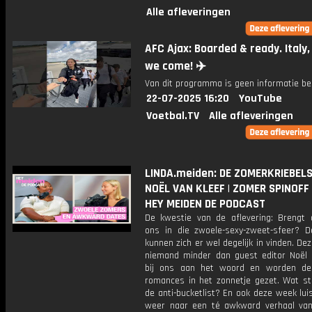
Alle afleveringen
AFC Ajax: Boarded & ready. Italy,
we come! ✈️
Van dit programma is geen informatie be
22-07-2025 16:20
YouTube
Voetbal.TV
Alle afleveringen
LINDA.meiden: DE ZOMERKRIEBEL
NOËL VAN KLEEF | ZOMER SPINOFF 
HEY MEIDEN DE PODCAST
De kwestie van de aflevering: Brengt
ons in die zwoele-sexy-zweet-sfeer? 
kunnen zich er wel degelijk in vinden. De
niemand minder dan guest editor Noël 
bij ons aan het woord en worden d
romances in het zonnetje gezet. Wat st
de anti-bucketlist? En ook deze week lu
weer naar een té awkward verhaal va