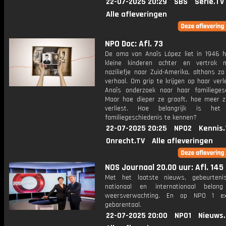
22-07-2025 20:29
SBS
Serie.TV
Alle afleveringen
NPO Doc: Afl. 73
De oma van Anaïs López liet in 1946 
kleine kinderen achter en vertrok 
naziliefje naar Zuid-Amerika, althans z
verhaal. Om grip te krijgen op haar ver
Anaïs onderzoek naar haar familiegesc
Maar hoe dieper ze graaft, hoe meer z
verliest. Hoe belangrijk is he
familiegeschiedenis te kennen?
22-07-2025 20:25
NPO2
Kennis.
Onrecht.TV
Alle afleveringen
NOS Journaal 20.00 uur: Afl. 145
Met het laatste nieuws, gebeurteni
nationaal en internationaal bela
weersverwachting. En op NPO 1 e
gebarentaal.
22-07-2025 20:00
NPO1
Nieuws