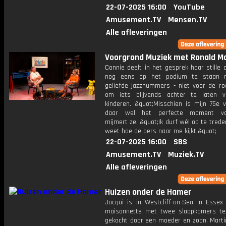
22-07-2025 16:00
YouTube
Amusement.TV
Mensen.TV
Alle afleveringen
Voorgrond Muziek met Ronald Mo
Connie deelt in het gesprek haar stille
nog eens op het podium te staan 
geliefde jazznummers - niet voor de r
om iets blijvends achter te laten 
kinderen. &quot;Misschien is mijn 75e v
daar wel het perfecte moment voo
mijmert ze. &quot;Ik durf wél op te trede
weet hoe de pers naar me kijkt.&quot;
22-07-2025 16:00
SBS
Amusement.TV
Muziek.TV
Alle afleveringen
Huizen onder de Hamer
Jacqui is in Westcliff-on-Sea in Essex 
maisonnette met twee slaapkamers te 
gekocht door een moeder en zoon. Marti