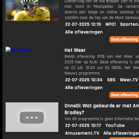
Liveverslag van de 16e etappe. Een rit o
met start in Montpellier. De renne
daarna een lange en vlakke aanloop ri
slotklim naar de top van de Mont Ventoux
22-07-2025 12:15
NPO1
Sporten
Alle afleveringen
Het Weer
Bekijk aflevering 3178 van Het Weer ui
2025 hier op KIJK. Deze aflevering is u
op 22 juli, 10:34 uur bij SBS6. Het We
Nieuws programma
22-07-2025 10:34
SBS
Weer.TV
Alle afleveringen
OnneDi: Wat gebeurde er met A
Bradley?
Van dit programma is geen informatie be
22-07-2025 10:17
YouTube
Amusement.TV
Alle afleveringe