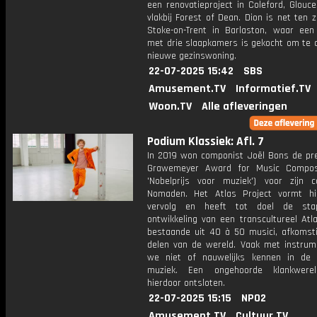
een renovatieproject in Coleford, Glouce
vlakbij Forest of Dean. Dion is net ten 
Stoke-on-Trent in Barlaston, waar een ​
met drie slaapkamers is gekocht om te d
nieuwe gezinswoning.
22-07-2025 15:42
SBS
Amusement.TV
Informatief.TV
Woon.TV
Alle afleveringen
Podium Klassiek: Afl. 7
In 2019 won componist Joël Bons de pre
Grawemeyer Award for Music Composi
'Nobelprijs voor muziek') voor zijn c
Nomaden. Het Atlas Project vormt h
vervolg en heeft tot doel de stap
ontwikkeling van een transcultureel Atl
bestaande uit 40 à 50 musici, afkomstig
delen van de wereld. Vaak met instrum
we niet of nauwelijks kennen in de
muziek. Een ongehoorde klankwere
hierdoor ontsloten.
22-07-2025 15:15
NPO2
Amusement.TV
Cultuur.TV