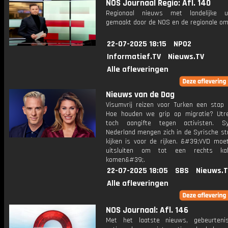
NOS Journaal Regio: Afl. 140
Regionaal nieuws met landelijke uit
gemaakt door de NOS en de regionale om
22-07-2025 18:15
NPO2
Informatief.TV
Nieuws.TV
Alle afleveringen
Nieuws van de Dag
Visumvrij reizen voor Turken een stap d
Hoe houden we grip op migratie? Utr
toch aangifte tegen activisten. Sy
Nederland mengen zich in de Syrische str
kijken is voor de rijken. &#39;VVD moe
uitsluiten om tot een rechts ka
komen&#39;.
22-07-2025 18:05
SBS
Nieuws.
Alle afleveringen
NOS Journaal: Afl. 146
Met het laatste nieuws, gebeurteni