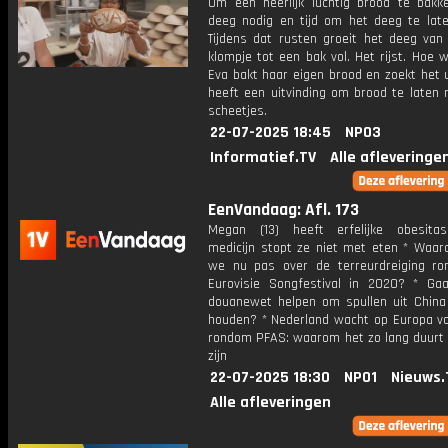
Om een heerlijk luchtig brood te bakk
deeg nodig en tijd om het deeg te late
Tijdens dat rusten groeit het deeg van 
klompje tot een bak vol. Het rijst. Hoe 
Eva bakt haar eigen brood en zoekt het u
heeft een uitvinding om brood te laten 
scheetjes.
22-07-2025 18:45
NPO3
Informatief.TV
Alle afleveringe
EenVandaag: Afl. 173
Megan (13) heeft erfelijke obesita
medicijn stopt ze niet met eten * Waa
we nu pas over de terreurdreiging r
Eurovisie Songfestival in 2020? * Ga
douanewet helpen om spullen uit China
houden? * Nederland wacht op Europa vo
rondom PFAS: waarom het zo lang duurt t
zijn
22-07-2025 18:30
NPO1
Nieuws.
Alle afleveringen