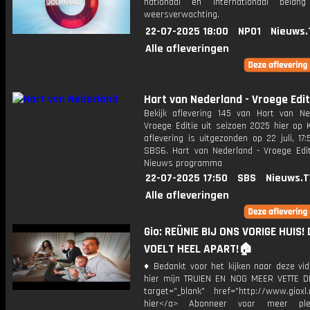
nationaal en internationaal bela
weersverwachting.
22-07-2025 18:00
NPO1
Nieuws.
Alle afleveringen
Hart van Nederland - Vroege Edit
Bekijk aflevering 145 van Hart van Ne
Vroege Editie uit seizoen 2025 hier op 
aflevering is uitgezonden op 22 juli, 17:
SBS6. Hart van Nederland - Vroege Edit
Nieuws programma
22-07-2025 17:50
SBS
Nieuws.T
Alle afleveringen
Gio: REÜNIE BIJ ONS VORIGE HUIS! 
VOELT HEEL APART!🏠
♦ Bedankt voor het kijken naar deze vid
hier mijn TRUIEN EN NOG MEER VETTE D
target="_blank" href="http://www.gioxl.
hier</a> Abonneer voor meer ple