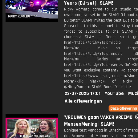
Years (DJ-set) | SLAM!
Nicky Romero came to our studio to
awesome live set in the SLAM! DJ booth.
DJ sets? SLAM! invites the best DJs to o
Subscribe to this channel to stay tun
forget to subscribe to the SLAM! -
channels: SLAM! – Radio <a target=
href="https://bit.ly/YTslamradio SL
hier</a> – Music <a target="
href="https://bit.ly/YTslammusic SL
hier</a> – Series <a target="
href="https://bit.ly/YTslamseries Do">Kli
you want exclusive content? <a target
href="https://www.instagram.com/slamof
More">Klik hier</a> of Nicky 
@NickyRomero SLAM! Boost Your Life
22-07-2025 17:01
YouTube
Muzi
Alle afleveringen
'VROUWEN gaan VAKER VREEMD' 😮
MensenMening | SLAM!
Danique test vandaag in Utrecht of mens
dat Vrouwen of Mannen vaker vreemd