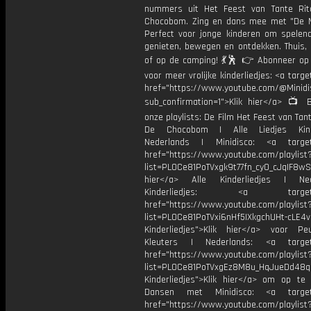
nummers uit Het Feest van Tante Ri
Chocobom. Zing en dans mee met "De M
Perfect voor jonge kinderen om spelend
genieten, bewegen en ontdekken. Thuis, 
of op de camping! 💃🕺 👉 Abonneer op 
voor meer vrolijke kinderliedjes: <a targe
href="https://www.youtube.com/@Minidis
sub_confirmation=1">Klik hier</a> 📺 B
onze playlists: De Film Het Feest van Tant
De Chocobom | Alle Liedjes Kinde
Nederlands | Minidisco: <a target=
href="https://www.youtube.com/playlist
list=PL0Ce81PoTVxgk9t77fn_cy0_cJqIF8wS
hier</a> Alle Kinderliedjes | Ned
Kinderliedjes: <a target="
href="https://www.youtube.com/playlist
list=PL0Ce81PoTVxi6nHf5IXkgchUHt-cLE4
Kinderliedjes">Klik hier</a> voor P
Kleuters | Nederlands: <a target=
href="https://www.youtube.com/playlist
list=PL0Ce81PoTVxgEz8M8u_HqJueDd48
Kinderliedjes">Klik hier</a> om op te
Dansen met Minidisco: <a target=
href="https://www.youtube.com/playlist