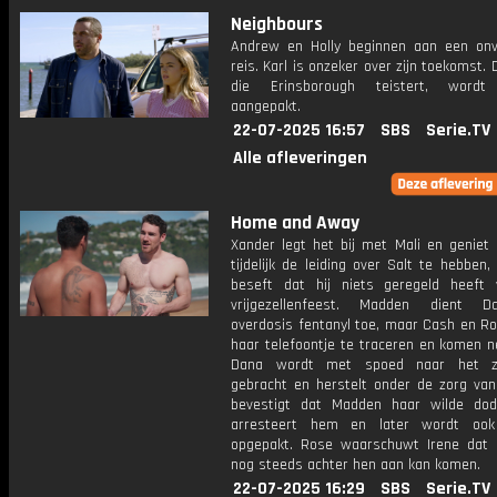
Neighbours
Andrew en Holly beginnen aan een on
reis. Karl is onzeker over zijn toekomst. 
die Erinsborough teistert, wordt e
aangepakt.
22-07-2025 16:57
SBS
Serie.TV
Alle afleveringen
Home and Away
Xander legt het bij met Mali en geniet
tijdelijk de leiding over Salt te hebben, 
beseft dat hij niets geregeld heeft
vrijgezellenfeest. Madden dient 
overdosis fentanyl toe, maar Cash en R
haar telefoontje te traceren en komen ne
Dana wordt met spoed naar het zi
gebracht en herstelt onder de zorg van
bevestigt dat Madden haar wilde do
arresteert hem en later wordt ook 
opgepakt. Rose waarschuwt Irene dat d
nog steeds achter hen aan kan komen.
22-07-2025 16:29
SBS
Serie.TV