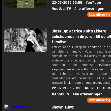
22-07-2025 23:59
YouTube
Voetbal.TV
Alle afleveringen
Close Up: Actrice Anita Ekberg
belichaamde in de jaren 60 de u
filmdiva.
Actrice Anita Ekberg belichaamde in de
de ultieme filmdiva. Haar meest icon
speelde ze in Fellini's La Dolce Vita, als 
in de zwarte strapless avondjurk die op
spontaan in de Romeinse Trevifonte
Regisseur Antongiulio Panizzi verkent a
van Ekbergs levensverhaal, same
hedendaagse actrice Monica Bellucci, id
vrouwelijkheid, roem en media-exposure.
22-07-2025 23:10
NPO2
Cultuur
Kennis.TV
Alle afleveringen
Shownieuws