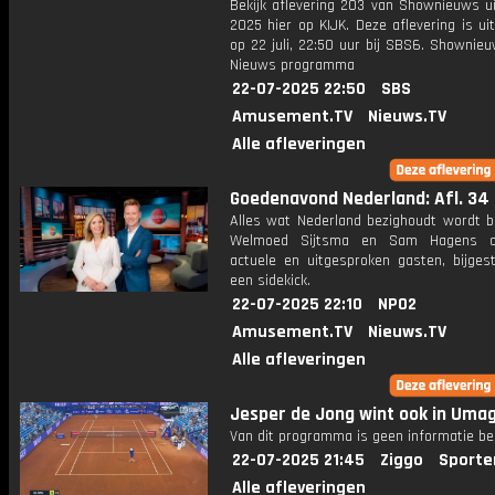
Bekijk aflevering 203 van Shownieuws ui
2025 hier op KIJK. Deze aflevering is u
op 22 juli, 22:50 uur bij SBS6. Shownie
Nieuws programma
22-07-2025 22:50
SBS
Amusement.TV
Nieuws.TV
Alle afleveringen
Goedenavond Nederland: Afl. 34
Alles wat Nederland bezighoudt wordt b
Welmoed Sijtsma en Sam Hagens o
actuele en uitgesproken gasten, bijges
een sidekick.
22-07-2025 22:10
NPO2
Amusement.TV
Nieuws.TV
Alle afleveringen
Jesper de Jong wint ook in Uma
Van dit programma is geen informatie be
22-07-2025 21:45
Ziggo
Sporte
Alle afleveringen