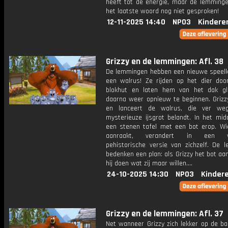
heeft tot de energie, maar de lemming
het laatste woord nog niet gesproken!
12-11-2025 14:40
NPO3
Kindere
Grizzy en de lemmingen: Afl. 38
De lemmingen hebben een nieuwe speel
een walrus! Ze rijden op het dier doo
blokhut en laten hem van het dak gl
daarna weer opnieuw te beginnen. Grizzy
en lanceert de walrus, die ver we
mysterieuze ijsgrot belandt. In het mid
een stenen tafel met een bot erop. Wi
aanraakt, verandert in een vo
pehistorische versie van zichzelf. De 
bedenken een plan: als Grizzy het bot aan
hij doen wat zij maar willen....
24-10-2025 14:30
NPO3
Kinder
Grizzy en de lemmingen: Afl. 37
Net wanneer Grizzy zich lekker op de ba