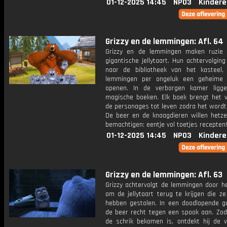
01-12-2025 14:45
NPO3
Kindere
Grizzy en de lemmingen: Afl. 64
Grizzy en de lemmingen maken ruzie
gigantische jellytaart. Hun achtervolging
naar de bibliotheek van het kasteel
lemmingen per ongeluk een geheime 
openen. In de verborgen kamer ligge
magische boeken. Elk boek brengt het v
de personages tot leven zodra het wordt
De beer en de knaagdieren willen hetze
bemachtigen: eentje vol toetjes recepten!
01-12-2025 14:45
NPO3
Kindere
Grizzy en de lemmingen: Afl. 63
Grizzy achtervolgt de lemmingen door he
om de jellytaart terug te krijgen die z
hebben gestolen. In een doodlopende g
de beer recht tegen een spook aan. Zodr
de schrik bekomen is, ontdekt hij de