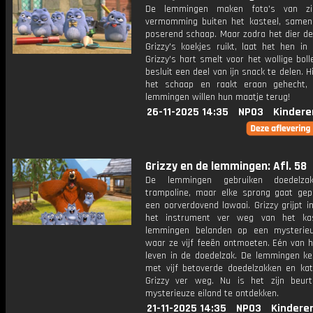
De lemmingen maken foto's van zic
vermomming buiten het kasteel, same
poserend schaap. Maar zodra het dier de
Grizzy's koekjes ruikt, laat het hen in
Grizzy's hart smelt voor het wollige bolle
besluit een deel van ijn snack te delen. H
het schaap en raakt eraan gehecht,
lemmingen willen hun maatje terug!
26-11-2025 14:35
NPO3
Kindere
Grizzy en de lemmingen: Afl. 58
De lemmingen gebruiken doedelza
trampoline, maar elke sprong gaat ge
een oorverdovend lawaai. Grizzy grijpt i
het instrument ver weg van het kas
lemmingen belanden op een mysterieu
waar ze vijf feeën ontmoeten. Eén van h
leven in de doedelzak. De lemmingen ke
met vijf betoverde doedelzakken en kat
Grizzy ver weg. Nu is het zijn beu
mysterieuze eiland te ontdekken.
21-11-2025 14:35
NPO3
Kindere