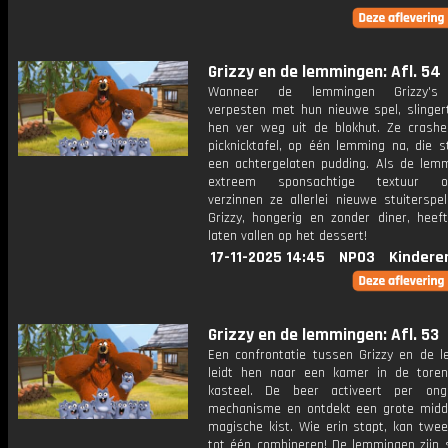
Grizzy en de lemmingen: Afl. 54
Wanneer de lemmingen Grizzy's 
verpesten met hun nieuwe spel, slinger
hen ver weg uit de blokhut. Ze crash
picknicktafel, op één lemming na, die s
een achtergelaten pudding. Als de lem
extreem sponsachtige textuur on
verzinnen ze allerlei nieuwe stuiterspe
Grizzy, hongerig en zonder diner, heeft
laten vallen op het dessert!
17-11-2025 14:45
NPO3
Kindere
Grizzy en de lemmingen: Afl. 53
Een confrontatie tussen Grizzy en de 
leidt hen naar een kamer in de tore
kasteel. De beer activeert per ong
mechanisme en ontdekt een grote mid
magische kist. Wie erin stapt, kan twee
tot één combineren! De lemmingen zijn s