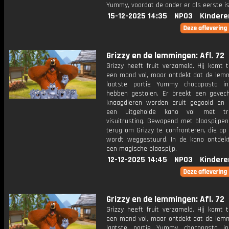
Yummy, voordat de ander er als eerste is
15-12-2025 14:35
NPO3
Kindere
Grizzy en de lemmingen: Afl. 72
Grizzy heeft fruit verzameld. Hij komt 
een mand vol, maar ontdekt dat de lem
laatste portie Yummy chocopasta i
hebben gestolen. Er breekt een gevech
knaagdieren worden eruit gegooid en 
een uitgeholde kano vol met trad
visuitrusting. Gewapend met blaaspijpen
terug om Grizzy te confronteren, die op 
wordt weggestuurd. In de kano ontdek
een magische blaaspijp.
12-12-2025 14:45
NPO3
Kindere
Grizzy en de lemmingen: Afl. 72
Grizzy heeft fruit verzameld. Hij komt 
een mand vol, maar ontdekt dat de lem
laatste portie Yummy chocopasta i