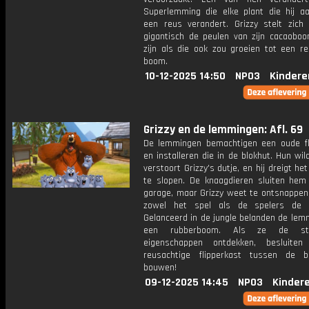
Superlemming die elke plant die hij aa
een reus verandert. Grizzy stelt zich
gigantisch de peulen van zijn cacaobo
zijn als die ook zou groeien tot een re
boom.
10-12-2025 14:50
NPO3
Kindere
Grizzy en de lemmingen: Afl. 69
De lemmingen bemachtigen een oude fl
en installeren die in de blokhut. Hun wil
verstoort Grizzy's dutje, en hij dreigt he
te slopen. De knaagdieren sluiten hem
garage, maar Grizzy weet te ontsnappen
zowel het spel als de spelers de d
Gelanceerd in de jungle belanden de lem
een rubberboom. Als ze de stui
eigenschappen ontdekken, besluite
reusachtige flipperkast tussen de 
bouwen!
09-12-2025 14:45
NPO3
Kinder