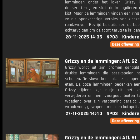
lemmingen onder het laken. Grizzy kr
dessert terug en sluit de knaagdieren 
kist. Maar de lemmingen vinden een rin
ze als spookachtige versies van zichze
rondzweven. Bevrijd besluiten ze de bee
achtervolgen om de taart terug te krijgen
28-11-2025 14:35
NPO3
Kindere
Grizzy en de lemmingen: Afl. 62
Grizzy wordt uit zijn dromen gehaal
drukke lemmingen die steekspelen h
schapen. De sluwe beer lokt de schape
eten. De boze lemmingen bedenken ee
Grizzy tijdens zijn dutje uit het k
verwijderen en hem voorgoed buiten t
Woedend over zijn verbanning bereidt Gr
wraak voor, gewapend met een katapult.
27-11-2025 14:40
NPO3
Kindere
Grizzy en de lemmingen: Afl. 61