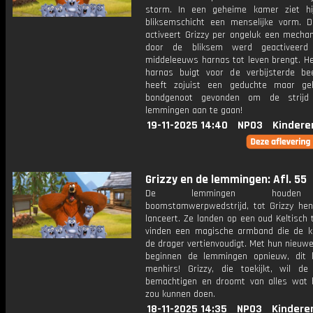
storm. In een geheime kamer ziet hi
bliksemschicht een menselijke vorm. 
activeert Grizzy per ongeluk een mecha
door de bliksem werd geactiveer
middeleeuws harnas tot leven brengt. He
harnas buigt voor de verbijsterde bee
heeft zojuist een geduchte maar ge
bondgenoot gevonden om de strij
lemmingen aan te gaan!
19-11-2025 14:40
NPO3
Kindere
Grizzy en de lemmingen: Afl. 55
De lemmingen houde
boomstamwerpwedstrijd, tot Grizzy he
lanceert. Ze landen op een oud Keltisch 
vinden een magische armband die de k
de drager vertienvoudigt. Met hun nieuw
beginnen de lemmingen opnieuw, dit
menhirs! Grizzy, die toekijkt, wil d
bemachtigen en droomt van alles wat 
zou kunnen doen.
18-11-2025 14:35
NPO3
Kindere