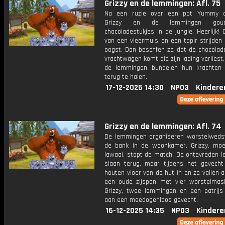
Grizzy en de lemmingen: Afl. 75
Na een ruzie over een pot Yummy o
Grizzy en de lemmingen goud
chocoladestukjes in de jungle. Heerlijk!
van een vleermuis en een tapir strijden
oogst. Dan beseffen ze dat de chocolad
vrachtwagen komt die zijn lading verliest.
de lemmingen bundelen hun krachten
terug te halen.
17-12-2025 14:30
NPO3
Kindere
Grizzy en de lemmingen: Afl. 74
De lemmingen organiseren worstelwedst
de bank in de woonkamer. Grizzy, mo
lawaai, stopt de match. De ontevreden 
slaan terug, maar tijdens het gevecht
houten vloer van de hut in en ze vallen a
een oude zijspan met vier worstelmask
Grizzy, twee lemmingen en een patrijs
aan een meedogenloos gevecht.
16-12-2025 14:35
NPO3
Kindere