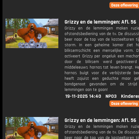
Grizzy en de lemmingen: Afl. 56
Grizzy en de lemmingen maken ruz
afstandsbediening van de tv. De discussi
beer naar de top van de kasteeltoren ti
storm. In een geheime kamer ziet hi
bliksemschicht een menselijke vorm. 
activeert Grizzy per ongeluk een mecha
door de bliksem werd geactiveer
middeleeuws harnas tot leven brengt. He
harnas buigt voor de verbijsterde bee
heeft zojuist een geduchte maar ge
bondgenoot gevonden om de strij
lemmingen aan te gaan!
19-11-2025 14:40
NPO3
Kindere
Grizzy en de lemmingen: Afl. 56
Grizzy en de lemmingen maken ruz
afstandsbediening van de tv. De discussi
beer naar de top van de kasteeltoren ti