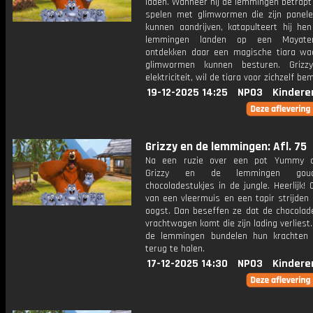
laden. Wanneer hij de lemmingen betrapt 
spelen met glimwormen die zijn panel
kunnen aandrijven, katapulteert hij he
lemmingen landen op een Mayate
ontdekken daar een magische tiara w
glimwormen kunnen besturen. Grizzy
elektriciteit, wil de tiara voor zichzelf be
19-12-2025 14:25
NPO3
Kindere
Grizzy en de lemmingen: Afl. 75
Na een ruzie over een pot Yummy o
Grizzy en de lemmingen goud
chocoladestukjes in de jungle. Heerlijk!
van een vleermuis en een tapir strijden
oogst. Dan beseffen ze dat de chocolad
vrachtwagen komt die zijn lading verliest.
de lemmingen bundelen hun krachten
terug te halen.
17-12-2025 14:30
NPO3
Kindere