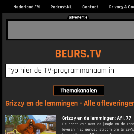
Nederland.FM
Podcast.NL
Contact
Privacy & Co
BEURS.TV
Grizzy en de lemmingen - Alle afleveringe
Grizzy en de lemmingen: Afl. 77
De nacht valt over de jungle en de zon
leveren niet genoeg stroom om Grizzy's