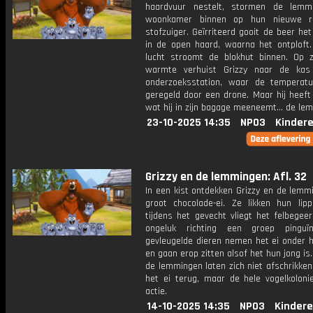
haardvuur nestelt, stormen de lemm
woonkamer binnen op hun nieuwe rij
stofzuiger. Geïrriteerd gooit de beer he
in de open haard, waarna het ontploft.
lucht stroomt de blokhut binnen. Op 
warmte verhuist Grizzy naar de kas
onderzoeksstation, waar de temperat
geregeld door een drone. Maar hij heeft
wat hij in zijn bagage meeneemt... de le
23-10-2025 14:35
NPO3
Kinder
Grizzy en de lemmingen: Afl. 32
In een kist ontdekken Grizzy en de lemm
groot chocolade-ei. Ze likken hun lip
tijdens het gevecht vliegt het felbegee
ongeluk richting een groep pinguï
gevleugelde dieren nemen het ei onder 
en gaan erop zitten alsof het hun jong is.
de lemmingen laten zich niet afschrikken
het ei terug, maar de hele vogelkoloni
actie.
14-10-2025 14:35
NPO3
Kindere