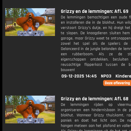
Grizzy en de lemmingen: Afl. 69
De lemmingen bemachtigen een oude fl
en installeren die in de blokhut. Hun wil
verstoort Grizzy's dutje, en hij dreigt he
te slopen. De knaagdieren sluiten hem
garage, maar Grizzy weet te ontsnappen
zowel het spel als de spelers de d
Gelanceerd in de jungle belanden de lem
een rubberboom. Als ze de stui
eigenschappen ontdekken, besluite
reusachtige flipperkast tussen de 
bouwen!
09-12-2025 14:45
NPO3
Kinder
Grizzy en de lemmingen: Afl. 68
De lemmingen rijden op vleermu
organiseren een hindernisbaan in de p
blokhut. Wanneer Grizzy thuiskomt, raa
paniek en doet het licht aan. De na
hangen meteen aan het plafond en vallen