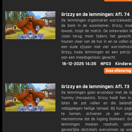
Grizzy en de lemmingen: Afl. 74
De lemmingen organiseren worstelwedst
de bank in de woonkamer. Grizzy, mo
lawaai, stopt de match. De ontevreden 
slaan terug, maar tijdens het gevecht
houten vloer van de hut in en ze vallen a
een oude zijspan met vier worstelmask
Grizzy, twee lemmingen en een patrijs
aan een meedogenloos gevecht.
16-12-2025 14:35
NPO3
Kindere
Grizzy en de lemmingen: Afl. 73
De lemmingen gaan ervandoor met de la
Yummy chocopasta. Grizzy haalt hen in
laten de pot vallen en die beland
nabijgelegen heilige tempel. Bij hun pog
te komen, activeren ze per ong
mechanisme dat de ingang blokkeert. Gri
lemmingen moeten raadsels oplo
gevaarlijke obstakels overwinnen op we