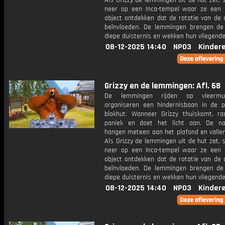
Als Grizzy de lemmingen uit de hut zet, 
neer op een Inca-tempel waar ze een 
object ontdekken dat de rotatie van de 
beïnvloeden. De lemmingen brengen de 
diepe duisternis en wekken hun vliegende 
08-12-2025 14:40
NPO3
Kinder
Grizzy en de lemmingen: Afl. 68
De lemmingen rijden op vleermu
organiseren een hindernisbaan in de p
blokhut. Wanneer Grizzy thuiskomt, raa
paniek en doet het licht aan. De na
hangen meteen aan het plafond en vallen
Als Grizzy de lemmingen uit de hut zet, 
neer op een Inca-tempel waar ze een 
object ontdekken dat de rotatie van de 
beïnvloeden. De lemmingen brengen de 
diepe duisternis en wekken hun vliegende 
08-12-2025 14:40
NPO3
Kinder