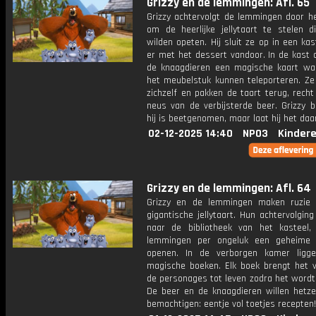
Grizzy en de lemmingen: Afl. 65
Grizzy achtervolgt de lemmingen door he
om de heerlijke jellytaart te stelen di
wilden opeten. Hij sluit ze op in een ka
er met het dessert vandoor. In de kast 
de knaagdieren een magische kaart w
het meubelstuk kunnen teleporteren. Ze 
zichzelf en pakken de taart terug, rech
neus van de verbijsterde beer. Grizzy b
hij is beetgenomen, maar laat hij het daa
02-12-2025 14:40
NPO3
Kinder
Grizzy en de lemmingen: Afl. 64
Grizzy en de lemmingen maken ruzie
gigantische jellytaart. Hun achtervolging
naar de bibliotheek van het kasteel
lemmingen per ongeluk een geheime 
openen. In de verborgen kamer ligge
magische boeken. Elk boek brengt het v
de personages tot leven zodra het wordt
De beer en de knaagdieren willen hetze
bemachtigen: eentje vol toetjes recepten!