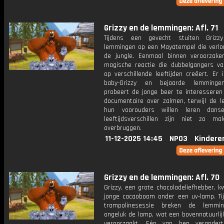
Grizzy en de lemmingen: Afl. 71
Tijdens een gevecht stuiten Griz
lemmingen op een Mayatempel die verlore
de jungle. Eenmaal binnen veroorzak
magische reactie die dubbelgangers va
op verschillende leeftijden creëert. Er
baby-Grizzy en bejaarde lemmingen
probeert de jonge beer te interesseren
documentaire over zalmen, terwijl de 
hun voorouders willen leren dans
leeftijdsverschillen zijn niet zo mak
overbruggen.
11-12-2025 14:45
NPO3
Kindere
Grizzy en de lemmingen: Afl. 70
Grizzy, een grote chocoladeliefhebber, 
jonge cacaoboom onder een uv-lamp. Ti
trampolinesessie breken de lemmi
ongeluk de lamp, wat een bovennatuurlij
veroorzaakt. Eén van hen verander