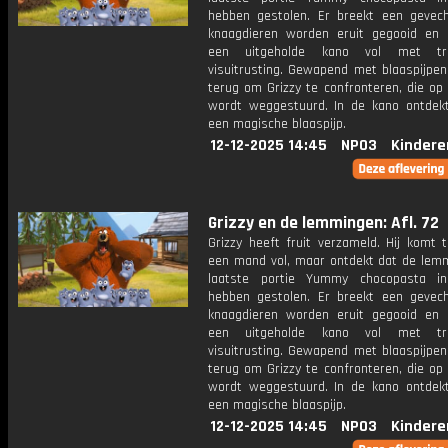
hebben gestolen. Er breekt een gevech
knaagdieren worden eruit gegooid en 
een uitgeholde kano vol met trad
visuitrusting. Gewapend met blaaspijpen
terug om Grizzy te confronteren, die op 
wordt weggestuurd. In de kano ontdek
een magische blaaspijp.
12-12-2025 14:45
NPO3
Kindere
Grizzy en de lemmingen: Afl. 72
Grizzy heeft fruit verzameld. Hij komt 
een mand vol, maar ontdekt dat de lem
laatste portie Yummy chocopasta i
hebben gestolen. Er breekt een gevech
knaagdieren worden eruit gegooid en 
een uitgeholde kano vol met trad
visuitrusting. Gewapend met blaaspijpen
terug om Grizzy te confronteren, die op 
wordt weggestuurd. In de kano ontdek
een magische blaaspijp.
12-12-2025 14:45
NPO3
Kindere