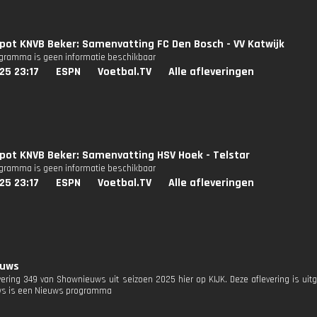
pot KNVB Beker: Samenvatting FC Den Bosch - VV Katwijk
ogramma is geen informatie beschikbaar
25 23:17
ESPN
Voetbal.TV
Alle afleveringen
pot KNVB Beker: Samenvatting HSV Hoek - Telstar
ogramma is geen informatie beschikbaar
25 23:17
ESPN
Voetbal.TV
Alle afleveringen
euws
evering 349 van Shownieuws uit seizoen 2025 hier op KIJK. Deze aflevering is ui
s is een Nieuws programma