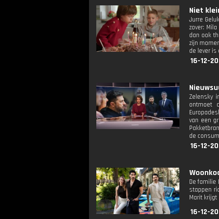
Niet klei
Jurre Geluk
zover: Mil
dan ook th
zijn moment
de lever is
16-12-20
Nieuwsuu
Zelensky i
ontmoet d
Europadesk
van een gr
Pakketbran
de consum
16-12-20
Woonkoor
De familie
stappen ri
Marit krij
16-12-20