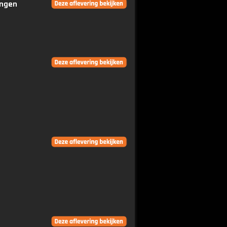
ingen
n