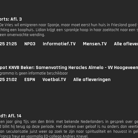
ts: Afl. 3
 De Vries wil emigreren naar Spanje, maar moet eerst hun huis in Friesland goed 
chting een koophuis. Lidian krijgt een sprankje hoop in haar zoektocht naar een
gt een onverwachte wending.
25 21:25
NPO3
Informatief.TV
Mensen.TV
Alle aflev
pot KNVB Beker: Samenvatting Heracles Almelo - VV Hoogevee
ogramma is geen informatie beschikbaar
25 21:02
ESPN
Voetbal.TV
Alle afleveringen
d?: Afl. 14
tien jaar ging Tijs van den Brink met bekende Nederlanders in gesprek over gel
d blikt hij terug op deze periode. Het denken over geloof is nu anders dan veert
an secularisatie juist weer op zoek te zijn naar spiritualiteit en houvast in g
 Franca Treur en voormalig EO-collega Andries Knevel.