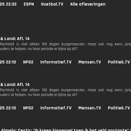
25 22:32
ESPN
Voetbal.TV
Alle afleveringen
& Land: Afl. 14
 Pechtold is niet alleen 100 dagen burgemeester, maar ook nog eens jar
ders te helpen, nu haar periode er bijna op zit?
25 22:10
NPO2
Informatief.TV
Mensen.TV
Politiek.TV
& Land: Afl. 14
 Pechtold is niet alleen 100 dagen burgemeester, maar ook nog eens jar
ders te helpen, nu haar periode er bijna op zit?
25 22:10
NPO2
Informatief.TV
Mensen.TV
Politiek.TV
 Almelo: Cestic: "Ik kreeg kippenvel toen ik het veld opstapt