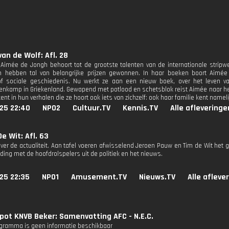
van de Wolf: Afl. 28
Aimée de Jongh behoort tot de grootste talenten van de internationale stripw
n hebben tal van belangrijke prijzen gewonnen. In haar boeken boort Aimée
f sociale geschiedenis. Nu werkt ze aan een nieuw boek, over het leven va
genkamp in Griekenland. Gewapend met potlood en schetsblok reist Aimée naar he
nt in hun verhalen die ze hoort ook iets van zichzelf: ook haar familie kent namel
25 22:40
NPO2
Cultuur.TV
Kennis.TV
Alle afleveringe
e Wit: Afl. 63
ver de actualiteit. Aan tafel voeren afwisselend Jeroen Pauw en Tim de Wit het g
ding met de hoofdrolspelers uit de politiek en het nieuws.
25 22:35
NPO1
Amusement.TV
Nieuws.TV
Alle afleve
pot KNVB Beker: Samenvatting AFC - N.E.C.
ogramma is geen informatie beschikbaar