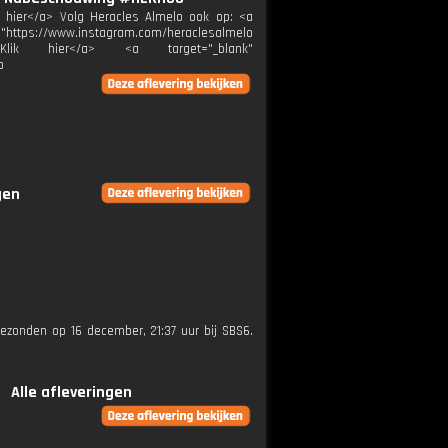
ik hier</a> Volg Heracles Almelo ook op: <a
="https://www.instagram.com/heraclesalmelo
melo">Klik hier</a> <a target="_blank"
p
gen
tgezonden op 16 december, 21:37 uur bij SBS6.
Alle afleveringen