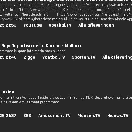
p ons YouTube-kanaal via <a target="_blank" href="http://bit.ly/2AMvIuk">Kl
lank" href="https://www.heracles.nl">Klik hier</a> <a target="_blank" href
www.twitter.com/heraclesalmelo https://www.facebook.com/HeraclesAl
s://www.TikTok.com/@heraclesalmelo">Klik hier</a> 📲 En de Heracles Almelo Ap
25 21:53
YouTube
Voetbal.TV
Alle afleveringen
 Rey: Deportivo de La Coruña - Mallorca
ogramma is geen informatie beschikbaar
25 21:46
Ziggo
Voetbal.TV
Sporten.TV
Alle afleverin
 Inside
evering 87 van Vandaag Inside uit seizoen 8 hier op KIJK. Deze aflevering is ui
nside is een Amusement programma
25 21:37
SBS
Amusement.TV
Mensen.TV
Nieuws.TV