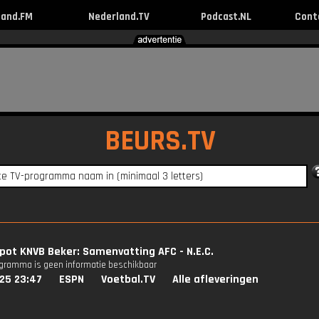
land.FM
Nederland.TV
Podcast.NL
Cont
BEURS.TV
pot KNVB Beker: Samenvatting AFC - N.E.C.
ogramma is geen informatie beschikbaar
25 23:47
ESPN
Voetbal.TV
Alle afleveringen