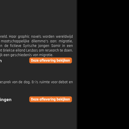
ereld. Haar graphic novels worden wereldwijd
 maatschappelijke dilemma's aan: migratie,
n de fictieve Syrische jongen Samir in een
t Griekse eiland Lesbos om research te doen.
ijk een geschiedenis van migratie.
n
esprek van de dag. Er is ruimte voor debat en
ringen