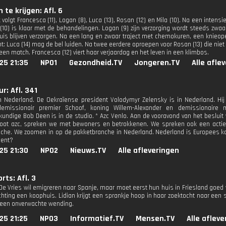
n te krijgen: Afl. 6
 volgt Francesca (11), Logan (8), Luca (13), Rosan (12) en Mila (10). Na een intens
a (10) is klaar met de behandelingen. Logan (9) zijn verzorging wordt steeds zwa
uis blijven verzorgen. Na een lang en zwaar traject met chemokuren, een knieopera
: Luca (14) mag de bel luiden. Na twee eerdere oproepen voor Rosan (13) die niet d
 een match. Francesca (12) viert haar verjaardag en het leven in een klimbos.
25 21:35
NPO1
Gezondheid.TV
Jongeren.TV
Alle afle
r: Afl. 341
n Nederland. De Oekraïense president Volodymyr Zelensky is in Nederland. H
emissionair premier Schoof, koning Willem-Alexander en demissionaire 
undige Bob Deen is in de studio. * Azc Venlo. Aan de vooravond van het beslui
oot azc, spreken we met bewoners en betrokkenen. We spreken ook een actiev
che. We zoomen in op de pakketbranche in Nederland. Nederland is Europees kam
ent?
25 21:30
NPO2
Nieuws.TV
Alle afleveringen
ts: Afl. 3
 De Vries wil emigreren naar Spanje, maar moet eerst hun huis in Friesland goed 
chting een koophuis. Lidian krijgt een sprankje hoop in haar zoektocht naar een
gt een onverwachte wending.
25 21:25
NPO3
Informatief.TV
Mensen.TV
Alle aflev