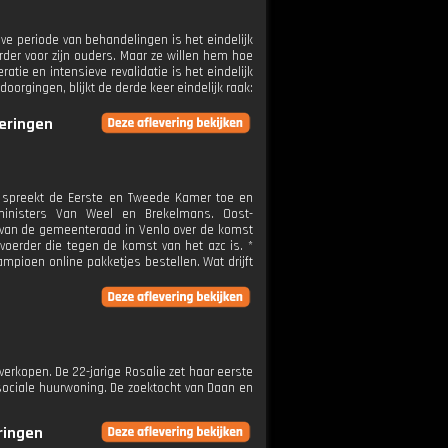
ieve periode van behandelingen is het eindelijk
arder voor zijn ouders. Maar ze willen hem hoe
tie en intensieve revalidatie is het eindelijk
oorgingen, blijkt de derde keer eindelijk raak:
veringen
ij spreekt de Eerste en Tweede Kamer toe en
ministers Van Weel en Brekelmans. Oost-
t van de gemeenteraad in Venlo over de komst
oerder die tegen de komst van het azc is. *
pioen online pakketjes bestellen. Wat drijft
verkopen. De 22-jarige Rosalie zet haar eerste
 sociale huurwoning. De zoektocht van Daan en
eringen