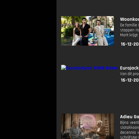
Woonkoor
De familie
stappen ri
Marit krij
16-12-20
Eurojack
Van dit pr
16-12-20
Adieu Go
Bijna veer
slotakkoor
decennia v
schrijfster