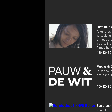
Het Uur 
Tekenares 
vertaald e
armoede o
vluchtelin
Aimée herke
16-12-20
Pauw & D
Talkshow o
actuele dui
16-12-20
Eurojack
Van dit pr