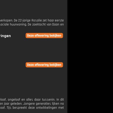
verkopen. De 22-jarige Rosalie zet haar eerste
 sociale huurwoning. De zoektocht van Daan en
eringen
n
oof, ongeloof en alles daar tussenin. In dit
ien jaar geleden. Jongere generaties lijken na
eloof. Tijs bespreekt deze ontwikkelingen met