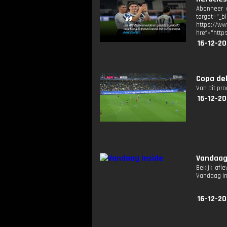
Abonneer o
target="_b
https://
href="http
16-12-20
Copa del
Van dit pr
16-12-20
Vandaag
Bekijk afl
Vandaag I
16-12-20