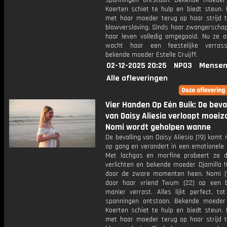
spanningen ontstaan. Bekende moede
Koerten schiet te hulp en biedt steun. N
met haar moeder terug op haar strijd 
blowverslaving. Sinds haar zwangerschap
haar leven volledig omgegooid. Nu ze ac
wacht haar een feestelijke verras
bekende moeder Estelle Cruijff.
02-12-2025 20:25
NPO3
Mensen
Alle afleveringen
Vier Handen Op Eén Buik: De beva
van Daisy Aliesia verloopt moei
Nomi wordt geholpen wanne
De bevalling van Daisy Aliesia (19) kom
op gang en verandert in een emotionele 
Met lachgas en morfine probeert ze d
verlichten en bekende moeder Djamilla h
door de zware momenten heen. Nomi (
door haar vriend Twum (22) op een b
manier verrast. Alles lijkt perfect, to
spanningen ontstaan. Bekende moede
Koerten schiet te hulp en biedt steun. N
met haar moeder terug op haar strijd 