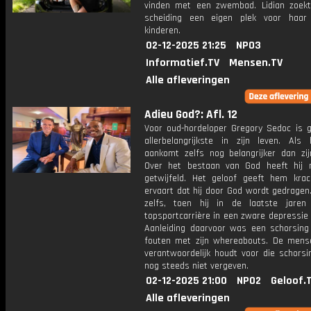
vinden met een zwembad. Lidian zoek
scheiding een eigen plek voor haar
kinderen.
02-12-2025 21:25
NPO3
Informatief.TV
Mensen.TV
Alle afleveringen
Adieu God?: Afl. 12
Voor oud-hordeloper Gregory Sedoc is g
allerbelangrijkste in zijn leven. Als
aankomt zelfs nog belangrijker dan zijn
Over het bestaan van God heeft hij 
getwijfeld. Het geloof geeft hem krac
ervaart dat hij door God wordt gedragen
zelfs, toen hij in de laatste jaren
topsportcarrière in een zware depressie
Aanleiding daarvoor was een schorsin
fouten met zijn whereabouts. De mense
verantwoordelijk houdt voor die schorsi
nog steeds niet vergeven.
02-12-2025 21:00
NPO2
Geloof.
Alle afleveringen