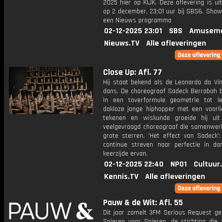
2025 hier op KIJK. Deze aflevering is u
op 2 december, 23:01 uur bij SBS6. Show
een Nieuws programma
02-12-2025 23:01
SBS
Amuseme
Nieuws.TV
Alle afleveringen
Close Up: Afl. 77
Hij staat bekend als de Leonardo da Vin
dans. De choreograaf Sadeck Berrabah b
in een toverformule geometrie tot l
dakloze jonge hiphopper met een voorli
tekenen en wiskunde groeide hij ui
veelgevraagd choreograaf die samenwer
grote sterren. 'Het effect van Sadeck':
continue streven naar perfectie in d
keerzijde ervan.
02-12-2025 22:40
NPO1
Cultuur
Kennis.TV
Alle afleveringen
Pauw & de Wit: Afl. 55
Dit jaar zamelt 3FM Serious Request gel
Spieren voor Spieren, de stichting die 