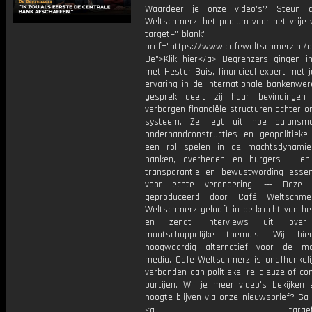
Waardeer je onze video's? Steun 
Weltschmerz, het podium voor het vrije 
target="_blank"
href="https://www.cafeweltschmerz.nl/
De">Klik hier</a> Begrenzers gingen i
met Hester Bais, financieel expert met 
ervaring in de internationale bankenwere
gesprek deelt zij haar bevindingen
verborgen financiële structuren achter o
systeem. Ze legt uit hoe balansman
onderpandconstructies en geopolitieke
een rol spelen in de machtsdynamie
banken, overheden en burgers – e
transparantie en bewustwording essent
voor echte verandering. --- Deze 
geproduceerd door Café Weltschme
Weltschmerz gelooft in de kracht van he
en zendt interviews uit over 
maatschappelijke thema's. Wij bi
hoogwaardig alternatief voor de ma
media. Café Weltschmerz is onafhankelij
verbonden aan politieke, religieuze of c
partijen. Wil je meer video's bekijken
hoogte blijven via onze nieuwsbrief? Ga
<a target="_bl