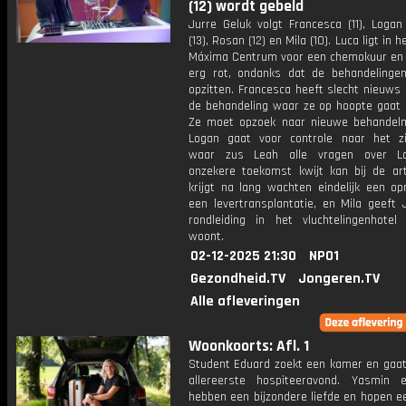
(12) wordt gebeld
Jurre Geluk volgt Francesca (11), Logan
(13), Rosan (12) en Mila (10). Luca ligt in 
Máxima Centrum voor een chemokuur en v
erg rot, ondanks dat de behandelingen
opzitten. Francesca heeft slecht nieuws
de behandeling waar ze op hoopte gaat n
Ze moet opzoek naar nieuwe behandel
Logan gaat voor controle naar het zi
waar zus Leah alle vragen over Lo
onzekere toekomst kwijt kan bij de ar
krijgt na lang wachten eindelijk een op
een levertransplantatie, en Mila geeft 
rondleiding in het vluchtelingenhote
woont.
02-12-2025 21:30
NPO1
Gezondheid.TV
Jongeren.TV
Alle afleveringen
Woonkoorts: Afl. 1
Student Eduard zoekt een kamer en gaat 
allereerste hospiteeravond. Yasmin
hebben een bijzondere liefde en hopen e