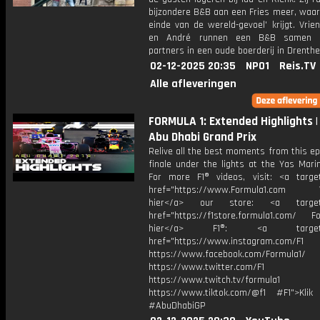
bijzondere B&B aan een Fries meer, waarb
einde van de wereld-gevoel' krijgt. Vri
en André runnen een B&B samen 
partners in een oude boerderij in Drenthe
02-12-2025 20:35
NPO1
Reis.TV
Alle afleveringen
FORMULA 1: Extended Highlights |
Abu Dhabi Grand Prix
Relive all the best moments from this e
finale under the lights at the Yas Marin
For more F1® videos, visit: <a target
href="https://www.Formula1.com Vis
hier</a> our store: <a target=
href="https://f1store.formula1.com/ Fol
hier</a> F1®: <a target="_
href="https://www.instagram.com/F1
https://www.facebook.com/Formula1/
https://www.twitter.com/F1
https://www.twitch.tv/formula1
https://www.tiktok.com/@f1 #F1">Klik
#AbuDhabiGP