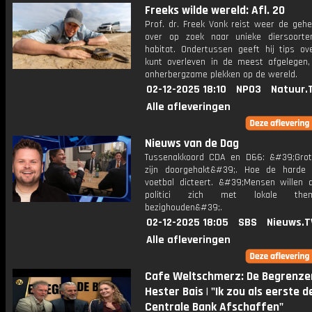
Freeks wilde wereld: Afl. 20
Prof. dr. Freek Vonk reist weer de gehe
over op zoek naar unieke diersoort
habitat. Ondertussen geeft hij tips ov
kunt overleven in de meest afgelegen,
onherbergzame plekken op de wereld.
02-12-2025 18:10
NPO3
Natuur.
Alle afleveringen
Nieuws van de Dag
Tussenakkoord CDA en D66: &#39;Gro
zijn doorgehakt&#39;. Hoe de harde
voetbal dicteert. &#39;Mensen willen d
politici zich met lokale them
bezighouden&#39;.
02-12-2025 18:05
SBS
Nieuws.T
Alle afleveringen
Cafe Weltschmerz: De Begrenzer
Hester Bais | "Ik zou als eerste d
Centrale Bank Afschaffen"