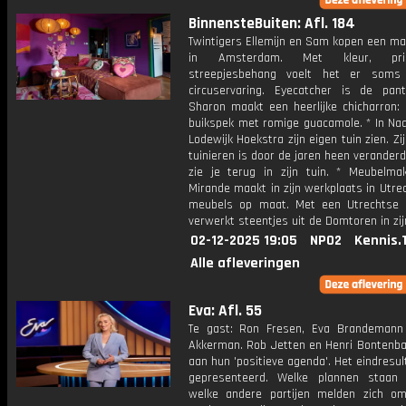
BinnensteBuiten: Afl. 184
Twintigers Ellemijn en Sam kopen een ma
in Amsterdam. Met kleur, pr
streepjesbehang voelt het er soms
circuservaring. Eyecatcher is de pant
Sharon maakt een heerlijke chicharron: 
buikspek met romige guacamole. * In Naa
Lodewijk Hoekstra zijn eigen tuin zien. Zij
tuinieren is door de jaren heen veranderd
zie je terug in zijn tuin. * Meubelma
Mirande maakt in zijn werkplaats in Utre
meubels op maat. Met een Utrechtse t
verwerkt steentjes uit de Domtoren in zij
02-12-2025 19:05
NPO2
Kennis.
Alle afleveringen
Eva: Afl. 55
Te gast: Ron Fresen, Eva Brandeman
Akkerman. Rob Jetten en Henri Bontenba
aan hun 'positieve agenda'. Het eindresu
gepresenteerd. Welke plannen staan
welke andere partijen melden zich 