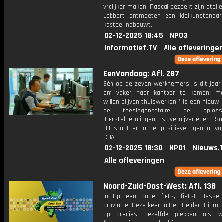
vrolijker maken. Pascal bezoekt zijn atelie
Lobbert ontmoeten een kleikunstenaa
kasteel nabouwt.
02-12-2025 18:45
NPO3
Informatief.TV
Alle afleveringe
EenVandaag: Afl. 287
Eén op de zeven werknemers is dit jaar
om vaker naar kantoor te komen, ma
willen blijven thuiswerken * Is een nieuw 
de toeslagenaffaire de oplos
'Herstelbetalingen' slavernijverleden S
Dit staat er in de 'positieve agenda' v
CDA
02-12-2025 18:30
NPO1
Nieuws.
Alle afleveringen
Noord-Zuid-Oost-West: Afl. 138
In Op een oude fiets, fietst Jesse
provincie. Deze keer in Den Helder. Hij ma
op precies dezelfde plekken als 