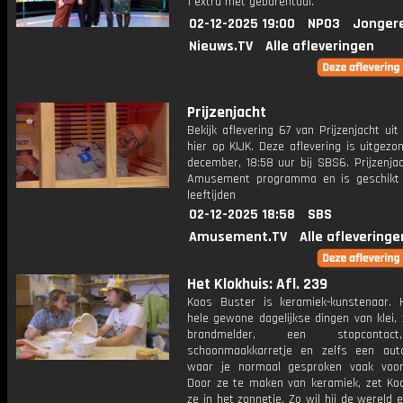
1 extra met gebarentaal.
02-12-2025 19:00
NPO3
Jonger
Nieuws.TV
Alle afleveringen
Prijzenjacht
Bekijk aflevering 67 van Prijzenjacht uit
hier op KIJK. Deze aflevering is uitgez
december, 18:58 uur bij SBS6. Prijzenja
Amusement programma en is geschikt 
leeftijden
02-12-2025 18:58
SBS
Amusement.TV
Alle afleveringe
Het Klokhuis: Afl. 239
Koos Buster is keramiek-kunstenaar. 
hele gewone dagelijkse dingen van klei,
brandmelder, een stopconta
schoonmaakkarretje en zelfs een aut
waar je normaal gesproken vaak voorb
Door ze te maken van keramiek, zet Ko
ze in het zonnetje. Zo wil hij de wereld 