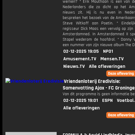
werken? * Erik Mouthaan is een van d
Nederlanders die zo dicht op het Am
nieuws zit. Hij is nu even in Nede
bespreken het bezoek van de Amerikaan
Steve Witkoff aan Poetin. * Eindeli
regisseur Dick Maas een vervolg op zijn
Amsterdamned. In Amsterdamned II sp
Stapel wederom de hoofdrol. * Danny V
een nummer van zijn nieuwe album The D
02-12-2025 19:05
NPO1
Amusement.TV
Mensen.TV
Nieuws.TV
Alle afleveringen
Vriendenloterij Eredivisie:
Samenvatting Ajax - FC Groning
Van dit programma is geen informatie be
02-12-2025 19:01
ESPN
Voetbal
Alle afleveringen