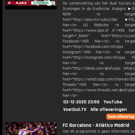
De samenvatting van het duel tussen A
Groningen in de Eredivisie. #ajagro ►
NOW <a target="_b
href="http://ajax.ms/subscribe ►FOL
hier</a> US Website: <a target=
href="https://www.ajax.nl X:">Klik hi
target="_blank" href="https://x.co
Facebook:">Klik hier</a> <a target
href="http://facebook.com/afcajax
Instagram:">Klik hier</a> <a target
href="http://instagram.com/afcajax TikT
hier</a> <a target="_
href="http://tiktok.com/@afcajax WhatsA
hier</a> <a target="_
href="https://whatsapp.com/channel/
Threads:">Klik hier</a> <a target=
href="https://www.threads.net/@afcajax
hier</a>
02-12-2025 23:59
YouTube
Voetbal.TV
Alle afleveringen
FC Barcelona - Atlético Madrid
Van dit programma is geen informatie be