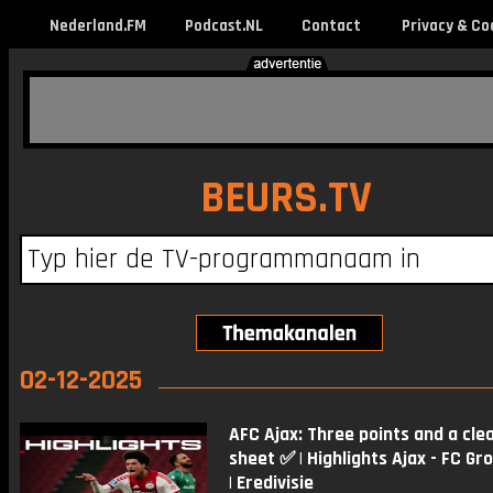
Nederland.FM
Podcast.NL
Contact
Privacy & Co
BEURS.TV
02-12-2025
AFC Ajax: Three points and a cle
sheet ✅ | Highlights Ajax - FC Gr
| Eredivisie