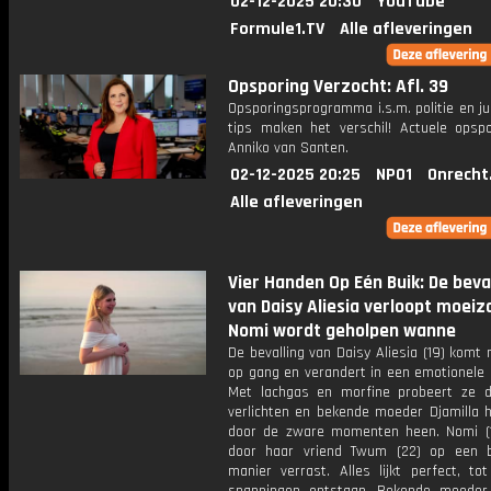
02-12-2025 20:30
YouTube
Formule1.TV
Alle afleveringen
Opsporing Verzocht: Afl. 39
Opsporingsprogramma i.s.m. politie en ju
tips maken het verschil! Actuele opsp
Anniko van Santen.
02-12-2025 20:25
NPO1
Onrecht
Alle afleveringen
Vier Handen Op Eén Buik: De beva
van Daisy Aliesia verloopt moei
Nomi wordt geholpen wanne
De bevalling van Daisy Aliesia (19) kom
op gang en verandert in een emotionele 
Met lachgas en morfine probeert ze d
verlichten en bekende moeder Djamilla h
door de zware momenten heen. Nomi (
door haar vriend Twum (22) op een b
manier verrast. Alles lijkt perfect, to