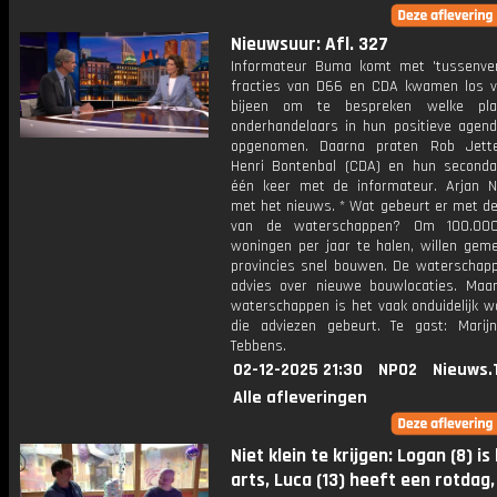
Nieuwsuur: Afl. 327
Informateur Buma komt met 'tussenver
fracties van D66 en CDA kwamen los v
bijeen om te bespreken welke pl
onderhandelaars in hun positieve agen
opgenomen. Daarna praten Rob Jette
Henri Bontenbal (CDA) en hun second
één keer met de informateur. Arjan N
met het nieuws. * Wat gebeurt er met de
van de waterschappen? Om 100.00
woningen per jaar te halen, willen gem
provincies snel bouwen. De waterschap
advies over nieuwe bouwlocaties. Maa
waterschappen is het vaak onduidelijk w
die adviezen gebeurt. Te gast: Marijn
Tebbens.
02-12-2025 21:30
NPO2
Nieuws.
Alle afleveringen
Niet klein te krijgen: Logan (8) is 
arts, Luca (13) heeft een rotdag