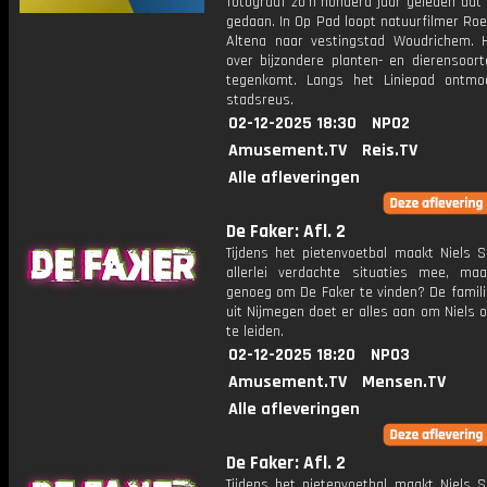
fotograaf zo'n honderd jaar geleden dat
gedaan. In Op Pad loopt natuurfilmer Roe
Altena naar vestingstad Woudrichem. Hi
over bijzondere planten- en dierensoort
tegenkomt. Langs het Liniepad ontmo
stadsreus.
02-12-2025 18:30
NPO2
Amusement.TV
Reis.TV
Alle afleveringen
De Faker: Afl. 2
Tijdens het pietenvoetbal maakt Niels S
allerlei verdachte situaties mee, ma
genoeg om De Faker te vinden? De famili
uit Nijmegen doet er alles aan om Niels 
te leiden.
02-12-2025 18:20
NPO3
Amusement.TV
Mensen.TV
Alle afleveringen
De Faker: Afl. 2
Tijdens het pietenvoetbal maakt Niels S