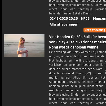
blowverslaving. Sinds haar zwangerschap
haar leven volledig omgegooid. Nu ze ac
wacht haar een feestelijke verras
bekende moeder Estelle Cruijff.
02-12-2025 20:25
NPO3
Mensen
Alle afleveringen
Vier Handen Op Eén Buik: De beva
van Daisy Aliesia verloopt moei
Nomi wordt geholpen wanne
De bevalling van Daisy Aliesia (19) kom
op gang en verandert in een emotionele 
Met lachgas en morfine probeert ze d
verlichten en bekende moeder Djamilla h
door de zware momenten heen. Nomi (
door haar vriend Twum (22) op een b
manier verrast. Alles lijkt perfect, to
spanningen ontstaan. Bekende moede
Koerten schiet te hulp en biedt steun. N
met haar moeder terug op haar strijd 
blowverslaving. Sinds haar zwangerschap
haar leven volledig omgegooid. Nu ze ac
wacht haar een feestelijke verras