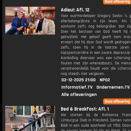
Adieu!: Afl. 12
Voor oud-hordeloper Gregory Sedoc is g
allerbelangrijkste in zijn leven. Als
aankomt zelfs nog belangrijker dan zijn
Over het bestaan van God heeft hij 
getwijfeld. Het geloof geeft hem krac
ervaart dat hij door God wordt gedragen
zelfs, toen hij in de laatste jaren
topsportcarrière in een zware depressie
Aanleiding daarvoor was een schorsin
fouten met zijn whereabouts. De mense
verantwoordelijk houdt voor die schorsi
nog steeds niet vergeven.
02-12-2025 21:00
NPO2
Informatief.TV
Ondernemen.TV
Alle afleveringen
Bed & Breakfast: Afl. 1
We starten bij de Italiaanse Fran
Limburgse Sieb in Friesland. Samen runn
B&B in een oude apotheek uit 1750. Daa
de gasten logeren bij Ida en Rienk. Zij 