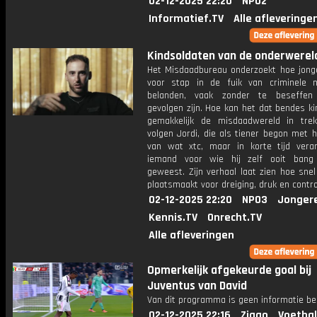
02-12-2025 22:20
NPO2
Informatief.TV
Alle afleveringe
Kindsoldaten van de onderwereld:
Het Misdaadbureau onderzoekt hoe jong
voor stap in de fuik van criminele 
belanden, vaak zonder te beseffe
gevolgen zijn. Hoe kan het dat bendes k
gemakkelijk de misdaadwereld in tr
volgen Jordi, die als tiener begon met 
van wat xtc, maar in korte tijd vera
iemand voor wie hij zelf ooit bang
geweest. Zijn verhaal laat zien hoe sne
plaatsmaakt voor dreiging, druk en contro
02-12-2025 22:20
NPO3
Jonger
Kennis.TV
Onrecht.TV
Alle afleveringen
Opmerkelijk afgekeurde goal bij
Juventus van David
Van dit programma is geen informatie be
02-12-2025 22:16
Ziggo
Voetbal