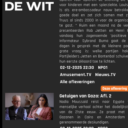
voor kinderen met een spierziekte. Loui
is als ere-ambassadeur nauw betrokke
goede doel en zet zich samen met z
Truus al sinds 2000 in voor de organisat
te gast. * Ruim een maand na de ver
presenteerden Rob Jetten en Henri 
vandaag hun zogenoemde 'positieve 
Informateur Sybrand Buma gaat de
dagen in gesprek met de kleinere par
grote vraag is: welke partijen ha
Partijleiders Jetten en Bontenbal schui
hun eerste akkoord toe te lichten.
02-12-2025 22:30
NPO1
Amusement.TV
Nieuws.TV
Alle afleveringen
Getuigen van Gaza: Afl. 2
Nadia Moussaid reist naar Egypte 
menselijke verhaal achter het dodelijkst
van de 21ste eeuw. Ze praat met g
Gazanen in Cairo en Amsterdam
gerenommeerde deskundigen.