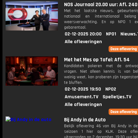
NOS Journaal 20.00 uur: Afl. 240
Met het laatste nieuws, gebeurteni
nationaal en internationaal bela
weersverwachting. En op NPO 1 e
gebarentaal.
02-12-2025 20:00
NPO1
Nieuws.
Alle afleveringen
Met het Mes op Tafel: Afl. 54
Kandidaten pokeren met de antwo
vragen. Niet alleen kennis is van be
weinig weet, kan proberen zijn tegensta
te bluffen.
02-12-2025 19:50
NPO2
Amusement.TV
Spelletjes.TV
Alle afleveringen
Bij Andy in de Auto
Bekijk aflevering 46 van Bij Andy in de
seizoen 1 hier op KIJK. Deze aflev
uitgezonden op 2 december, 19:30 uur bij 