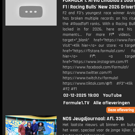
FORMULA 1: Arvid Lindblad's Jour
F1 | Racing Bulls' New 2026 Driver
F2 and F3’s youngest race winner Arvid
has broken multiple records on his ris
the #RoadToF1 ranks. With a Racing Bull
locked in for 2026, here are his 
moments... For more F1® videos, v
target="_blank" href="https://www.For
Visit">Klik hier</a> our store: <a targe
href="https://f1store.formula1.com/ Fol
hier</a> F1®: <a target="_
href="https://www.instagram.com/F1
https://www.facebook.com/Formula1/
https://www.twitter.com/F1
https://www.twitch.tv/formula1
https://www.tiktok.com/@f1 #F3">Klik
#F2 #F1
02-12-2025 19:00
YouTube
Formule1.TV
Alle afleveringen
NOS Jeugdjournaal: Afl. 336
Het laatste nieuws uit binnen- en buit
het weer, speciaal voor de jonge kijker.