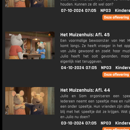
houden. Kunnen ze dit wel aan?
07-10-2024 07:05
NPO3
Kinder
Het Muizenhuis: Afl. 45
Een voormalige bewoonster van Het M
komt langs. Ze heeft vroeger in het ap
van Julia gewoond en zoekt haar muzi
Julia heeft het ooit gevonden, maa
eigenlijk niet teruggeven.
04-10-2024 07:05
NPO3
Kinder
Het Muizenhuis: Afl. 44
Julia en Sam organiseren een speel
Iedereen neemt een speeltje mee en ruil
een ander speeltje. Hun vrienden zijn alle
blij met het speeltje dat ze krijgen. Wa
en Julia nu doen?
03-10-2024 07:05
NPO3
Kinder