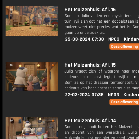
Het Muizenhuis: Afl. 16
Sam en Julia vinden een mysterieus obj
tuin. Wij zien dat het een dobbelsteen i
muizen weet niet precies wat het is. Sa
gaan op onderzoek uit.
25-03-2024 07:38
NPO3
Kinder
Het Muizenhuis: Afl. 15
Julia vraagt zich af waarom haar mo
cadeaus in de kast legt, terwijl de m
Sam ze op het dressoir tentoonstelt. Vi
cadeaus van haar dochter soms niet moo
22-03-2024 07:35
NPO3
Kinder
Het Muizenhuis: Afl. 14
Sam is nog nooit buiten Het Muizenhui
en droomt van een wereldreis. Julia
Muizenhuis juist nog niet zo goed. Wat a