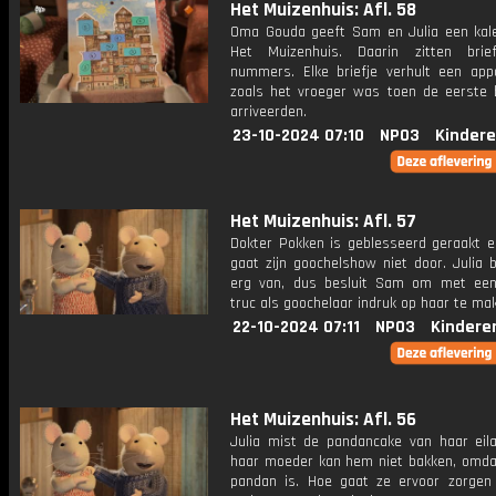
Het Muizenhuis: Afl. 58
Oma Gouda geeft Sam en Julia een kal
Het Muizenhuis. Daarin zitten brie
nummers. Elke briefje verhult een app
zoals het vroeger was toen de eerste
arriveerden.
23-10-2024 07:10
NPO3
Kindere
Het Muizenhuis: Afl. 57
Dokter Pokken is geblesseerd geraakt 
gaat zijn goochelshow niet door. Julia 
erg van, dus besluit Sam om met een
truc als goochelaar indruk op haar te ma
22-10-2024 07:11
NPO3
Kindere
Het Muizenhuis: Afl. 56
Julia mist de pandancake van haar eil
haar moeder kan hem niet bakken, omda
pandan is. Hoe gaat ze ervoor zorge