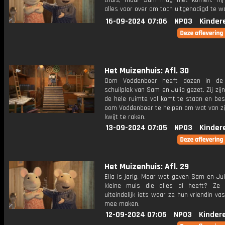
thuis, maar Sam mag niet komen. Hij
alles voor over om toch uitgenodigd te w
16-09-2024 07:06
NPO3
Kinder
Het Muizenhuis: Afl. 30
Oom Voddenboer heeft dozen in de
schuilplek van Sam en Julia gezet. Zij zij
de hele ruimte vol komt te staan en bes
oom Voddenboer te helpen om wat van zij
kwijt te raken.
13-09-2024 07:05
NPO3
Kinder
Het Muizenhuis: Afl. 29
Ella is jarig. Maar wat geven Sam en Ju
kleine muis die alles al heeft? Ze
uiteindelijk iets waar ze hun vriendin vast
mee maken.
12-09-2024 07:05
NPO3
Kinder