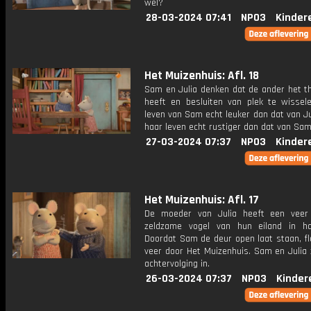
wel?
28-03-2024 07:41
NPO3
Kinder
Het Muizenhuis: Afl. 18
Sam en Julia denken dat de ander het th
heeft en besluiten van plek te wissele
leven van Sam echt leuker dan dat van Ju
haar leven echt rustiger dan dat van Sa
27-03-2024 07:37
NPO3
Kinder
Het Muizenhuis: Afl. 17
De moeder van Julia heeft een veer
zeldzame vogel van hun eiland in ha
Doordat Sam de deur open laat staan, fl
veer door Het Muizenhuis. Sam en Julia 
achtervolging in.
26-03-2024 07:37
NPO3
Kinder