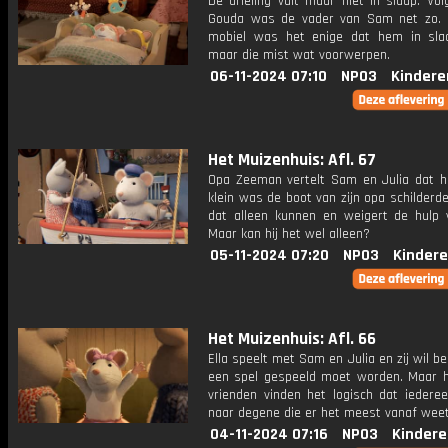
De drieling valt maar niet in slaap. Vo
Gouda was de vader van Sam net zo.
mobiel was het enige dat hem in sla
maar die mist wat voorwerpen.
06-11-2024 07:10
NPO3
Kindere
Het Muizenhuis: Afl. 67
Opa Zeeman vertelt Sam en Julia dat hij
klein was de boot van zijn opa schilderd
dat alleen kunnen en weigert de hulp v
Maar kan hij het wel alleen?
05-11-2024 07:20
NPO3
Kindere
Het Muizenhuis: Afl. 66
Ella speelt met Sam en Julia en zij wil b
een spel gespeeld moet worden. Maar 
vrienden vinden het logisch dat iederee
naar degene die er het meest vanaf weet
04-11-2024 07:16
NPO3
Kindere