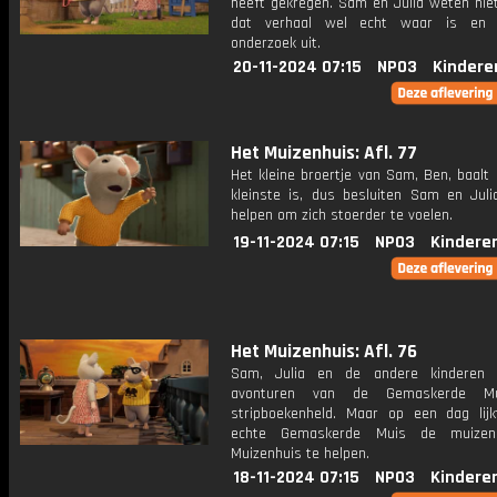
heeft gekregen. Sam en Julia weten niet
dat verhaal wel echt waar is en
onderzoek uit.
20-11-2024 07:15
NPO3
Kindere
Het Muizenhuis: Afl. 77
Het kleine broertje van Sam, Ben, baalt 
kleinste is, dus besluiten Sam en Jul
helpen om zich stoerder te voelen.
19-11-2024 07:15
NPO3
Kindere
Het Muizenhuis: Afl. 76
Sam, Julia en de andere kinderen 
avonturen van de Gemaskerde Mu
stripboekenheld. Maar op een dag lij
echte Gemaskerde Muis de muize
Muizenhuis te helpen.
18-11-2024 07:15
NPO3
Kindere