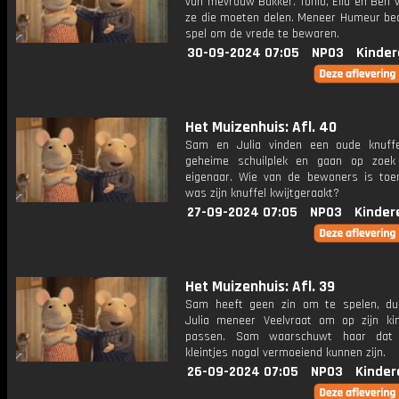
van mevrouw Bakker. Tonio, Ella en Ben 
ze die moeten delen. Meneer Humeur be
spel om de vrede te bewaren.
30-09-2024 07:05
NPO3
Kinder
Het Muizenhuis: Afl. 40
Sam en Julia vinden een oude knuff
geheime schuilplek en gaan op zoek
eigenaar. Wie van de bewoners is toen
was zijn knuffel kwijtgeraakt?
27-09-2024 07:05
NPO3
Kinder
Het Muizenhuis: Afl. 39
Sam heeft geen zin om te spelen, du
Julia meneer Veelvraat om op zijn ki
passen. Sam waarschuwt haar dat 
kleintjes nogal vermoeiend kunnen zijn.
26-09-2024 07:05
NPO3
Kinder