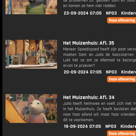
de problemen zit, geloven Sam en Julia
en komen ze hem niet redden.
23-09-2024 07:05
NPO3
Kinder
Het Muizenhuis: Afl. 35
Meneer Spoedspoed heeft zijn poot verzw
moeten Sam en Julia de kaassterren 
Lukt het ze om ze allemaal te bezorg
ervan te proeven?
20-09-2024 07:05
NPO3
Kinder
Het Muizenhuis: Afl. 34
Julia heeft heimwee en voelt zich niet 
in het Muizenhuis. Ze heeft besloten da
naar haar eiland wil, maar haar vriende
dit te voorkomen.
19-09-2024 07:05
NPO3
Kinder