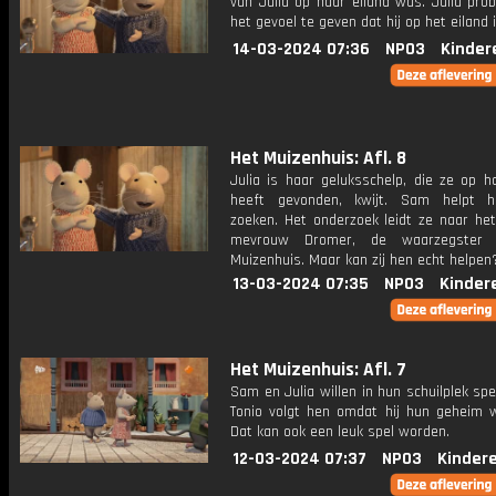
van Julia op haar eiland was. Julia pro
het gevoel te geven dat hij op het eiland i
14-03-2024 07:36
NPO3
Kinder
Het Muizenhuis: Afl. 8
Julia is haar geluksschelp, die ze op h
heeft gevonden, kwijt. Sam helpt 
zoeken. Het onderzoek leidt ze naar het
mevrouw Dromer, de waarzegster
Muizenhuis. Maar kan zij hen echt helpen
13-03-2024 07:35
NPO3
Kinder
Het Muizenhuis: Afl. 7
Sam en Julia willen in hun schuilplek sp
Tonio volgt hen omdat hij hun geheim w
Dat kan ook een leuk spel worden.
12-03-2024 07:37
NPO3
Kinder