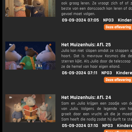
ook graag leren. Ze vraagt zich af of z
beste van een danscoach kan leren of da
gevoel moet volgen.
09-09-2024 07:05
NPO3
Kinder
Het Muizenhuis: Afl. 25
Julia kan niet slapen omdat ze stappen 
hoort. Dat is mevrouw Kosmos die d
sterren kijkt. Als Julia door de telescoop 
ze de hemel van haar eigen eiland.
06-09-2024 07:11
NPO3
Kinder
Het Muizenhuis: Afl. 24
Sam en Julia krijgen een zaadje van 
van Julia. Volgens de legende van ha
groeit daar een vrucht uit die je moed
Sam heeft die nodig zodat hij durft te st
05-09-2024 07:10
NPO3
Kinder