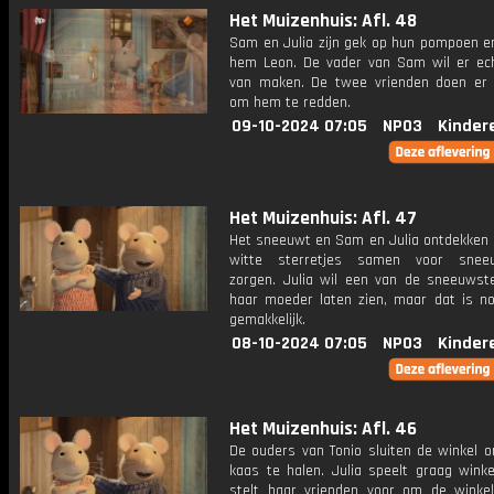
Het Muizenhuis: Afl. 48
Sam en Julia zijn gek op hun pompoen 
hem Leon. De vader van Sam wil er ec
van maken. De twee vrienden doen er 
om hem te redden.
09-10-2024 07:05
NPO3
Kinder
Het Muizenhuis: Afl. 47
Het sneeuwt en Sam en Julia ontdekken d
witte sterretjes samen voor sneeu
zorgen. Julia wil een van de sneeuwst
haar moeder laten zien, maar dat is no
gemakkelijk.
08-10-2024 07:05
NPO3
Kinder
Het Muizenhuis: Afl. 46
De ouders van Tonio sluiten de winkel 
kaas te halen. Julia speelt graag winke
stelt haar vrienden voor om de winke