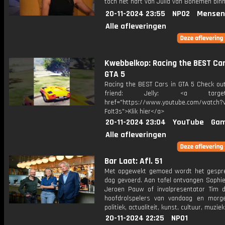
toch het hart van Julia van Bohemen binn
20-11-2024 23:55
NPO2
Mensen
Alle afleveringen
Kwebbelkop: Racing the BEST Car
GTA 5
Racing the BEST Cars in GTA 5 Check ou
friend: Jelly: <a target="
href="https://www.youtube.com/watch?v
FoIt3s">Klik hier</a>
20-11-2024 23:04
YouTube
Gam
Alle afleveringen
Bar Laat: Afl. 51
Met opgewekt gemoed wordt het gespr
dag gevoerd. Aan tafel ontvangen Sophie
Jeroen Pauw of invalpresentator Tim 
hoofdrolspelers van vandaag en morg
politiek, actualiteit, kunst, cultuur, muzie
20-11-2024 22:25
NPO1