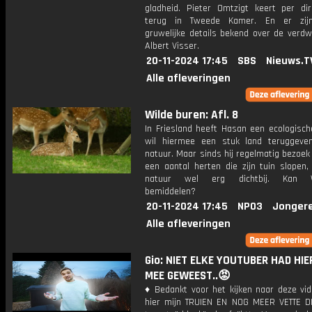
gladheid. Pieter Omtzigt keert per di
terug in Tweede Kamer. En er zij
gruwelijke details bekend over de verdw
Albert Visser.
20-11-2024 17:45
SBS
Nieuws.T
Alle afleveringen
Wilde buren: Afl. 8
In Friesland heeft Hasan een ecologische
wil hiermee een stuk land teruggev
natuur. Maar sinds hij regelmatig bezoek 
een aantal herten die zijn tuin slopen,
natuur wel erg dichtbij. Kan W
bemiddelen?
20-11-2024 17:45
NPO3
Jonger
Alle afleveringen
Gio: NIET ELKE YOUTUBER HAD HIE
MEE GEWEEST..😡
♦ Bedankt voor het kijken naar deze vid
hier mijn TRUIEN EN NOG MEER VETTE D