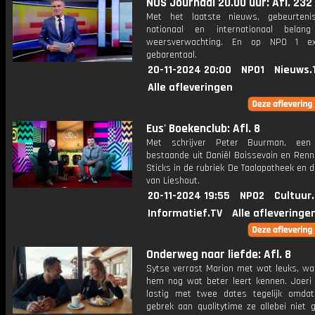
NOS Journaal 20.00 uur: Afl. 232
Met het laatste nieuws, gebeurteni
nationaal en internationaal bela
weersverwachting. En op NPO 1 e
gebarentaal.
20-11-2024 20:00
NPO1
Nieuws.
Alle afleveringen
Eus' Boekenclub: Afl. 8
Met schrijver Peter Buurman, een 
bestaande uit Daniël Boissevain en Renn
Sticks in de rubriek De Taalapotheek en d
van Lieshout.
20-11-2024 19:55
NPO2
Cultuur
Informatief.TV
Alle afleveringe
Onderweg naar liefde: Afl. 8
Sytse verrast Marion met wat leuks, wa
hem nog wat beter leert kennen. Joeri k
lastig met twee dates tegelijk omdat
gebrek aan qualitytime ze allebei niet 