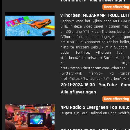
Formule1.TV
Alle afleveringen
vThorben: MEGARAMP TROLL EDITI
Bedankt voor het kijken naar MEGARA
DITIE In deze video speel ik samen met
en @Santino_YT ! Ik ben Thorben, beter 
"vThorben" en ik upload dagelijks een ga
om 16:30 uur. Abonneer en zet het belle
niets te missen! Gebruik mijn Support 
Code! Fortnite: vThorben (ad) B
vthorben@4alllevels.com Social Media: I
<a target="_bl
href="https://instagram.com/vthorben
Twitter:">Klik hier</a> <a target=
href="https://twitter.com/vThorben">Klik
20-11-2024 16:30
YouTube
Gam
Alle afleveringen
NPO Radio 5 Evergreen Top 1000: 
Te gast zijn Ferdi Bolland en Hans Schiffe