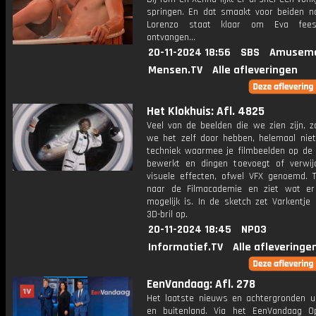
springen. En dat smaakt voor beiden n
Lorenzo staat klaar om Eva feest
ontvangen...
20-11-2024 18:56
SBS
Amuseme
Mensen.TV
Alle afleveringen
Het Klokhuis: Afl. 4825
Veel van de beelden die we zien zijn, z
we het zelf door hebben, helemaal niet
techniek waarmee je filmbeelden op de
bewerkt en dingen toevoegt of verwij
visuele effecten, ofwel VFX genoemd. T
naar de Filmacademie en ziet wat er
mogelijk is. In de sketch zet Varkentje
3D-bril op.
20-11-2024 18:45
NPO3
Informatief.TV
Alle afleveringe
EenVandaag: Afl. 278
Het laatste nieuws en achtergronden ui
en buitenland. Via het EenVandaag Op