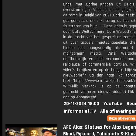
Engel met Carine Knapen uit België
overstroming in Valencia en de gelijken
de ramp in België van 2021. Carine heeft
georganiseerd en blikt terug op het uit
frustreren van hulp --- Deze video is ge
door Café Weltschmerz. Café Weltschmer
in de kracht van het gesprek en zendt i
uit over actuele maatschappelijke the
bieden een hoogwaardig alternatief
mainstream media. Café Weltsch
onafhankelijk en niet verbonden aan p
religieuze of commerciële partijen. Wi
video's bekijken en op de hoogte blijve
nieuwsbrief? Ga dan naar: <a target
href="https://www.cafeweltschmerz.nl/v
Wil">Klik hier</a> je op de hoogt
gebracht van onze nieuwe video's? Klik 
dan op Abonneren!
20-11-2024 18:00
YouTube
Beur
Informatief.TV
Alle afleveringe
AFC Ajax: Statues for Ajax Lege
Blind, Rijkaard, Tahamata & Klui