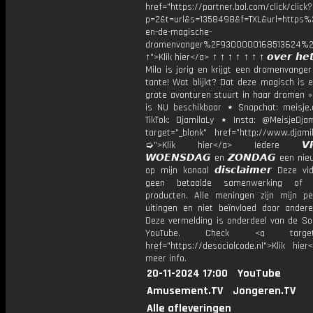
href="https://partner.bol.com/click/click?
p=2&t=url&s=1358498&f=TXL&url=http
en-de-magische-
dromenvanger%2F9300000168513624%2
↑">Klik hier</a> ↑ ↑ ↑ ↑ ↑ ↑ ↑ 𝙤𝙫𝙚𝙧 𝙝𝙚𝙩
Mila is jarig en krijgt een dromenvange
tante! Wat blijkt? Dat deze magisch is 
grote avonturen stuurt in haar dromen »
is NU beschikbaar ⋆ Snapchat: meisje.
TikTok: DjamilaLy ⋆ Insta: @MeisjeDja
target="_blank" href="http://www.djamil
➭">Klik hier</a> Iedere 𝙑𝙍𝙄
𝙒𝙊𝙀𝙉𝙎𝘿𝘼𝙂 en 𝙕𝙊𝙉𝘿𝘼𝙂 een ni
op mijn kanaal 𝙙𝙞𝙨𝙘𝙡𝙖𝙞𝙢𝙚𝙧 Deze v
geen betaalde samenwerking of 
producten. Alle meningen zijn mijn per
uitingen en niet beïnvloed door andere 
Deze vermelding is onderdeel van de Soc
YouTube. Check <a target="
href="https://desocialcode.nl">Klik hie
meer info.
20-11-2024 17:00
YouTube
Amusement.TV
Jongeren.TV
Alle afleveringen