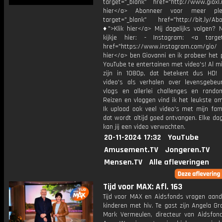
target="_blank" href="http://www.gioxl.
hier</a> Abonneer voor meer ple
target="_blank" href="http://bit.ly/Ab
♦">Klik hier</a> Mij dagelijks volgen?
kijkje hier: - Instagram: <a target
href="https://www.instagram.com/gio/
hier</a> ben Giovanni en ik probeer het 
YouTube te entertainen met video's! Al mi
zijn in 1080p, dat betekent dus HD! 
video's als verhalen over levensgebeur
vlogs en allerlei challenges en rando
Reizen en vloggen vind ik het leukste o
Ik upload ook veel video's met mijn fam
dat wordt altijd goed ontvangen. Elke da
kan jij een video verwachten.
20-11-2024 17:32
YouTube
Amusement.TV
Jongeren.TV
Mensen.TV
Alle afleveringen
Tijd voor MAX: Afl. 163
Tijd voor MAX en Aidsfonds vragen aand
kinderen met hiv. Te gast zijn Angela Gr
Mark Vermeulen, directeur van Aidsfond