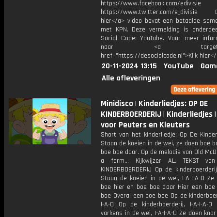
https://www.facebook.com/edivisie
https://www.twitter.com/e_divisie D
hier</a> video bevat een betaalde sam
met KPN. Deze vermelding is onderde
Social Code: YouTube. Voor meer infor
naar <a target="_b
href="https://desocialcode.nl">Klik hier<
20-11-2024 13:15
YouTube
Gam
Alle afleveringen
Minidisco | Kinderliedjes: OP DE
KINDERBOERDERIJ | Kinderliedjes |
voor Peuters en Kleuters
Short van het kinderliedje: Op De Kinder
Staan de koeien in de wei, ze doen boe b
boe boe daar. Op de melodie van Old McD
a farm… Kijkwijzer AL. TEKST v
KINDERBOERDERIJ Op de kinderboerderij, 
Staan de koeien in de wei, I-A-I-A-O Ze
boe hier en boe boe daar Hier een boe
boe Overal een boe boe Op de kinderboerd
I-A-O Op de kinderboerderij, I-A-I-A-O
varkens in de wei, I-A-I-A-O Ze doen knor