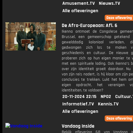
Amusement.TV
Nieuws.TV
Alle afleveringen
De Afro-Europeaan: Afl. 6
Ikenna ontmoet de Congolese gemeen
Brussel, een gemeenschap getekend 
gewelddadig koloniaal verleden, 
gedwongen zich los te maken v
geschiedenis en cultuur. De nieuwe g
proberen zich op hun eigen manier te v
met een spirituele lading. Ook Ikenna's 
over zijn identiteit groeit daardoor. Nu
van zijn reis nadert, is hij klaar om zijn p
conclusies te trekken. Lukt het hem om
eigen opdracht, het verenigen 
identiteiten, te voldoen?
20-11-2024 22:15
NPO2
Cultuur.
Informatief.TV
Kennis.TV
Alle afleveringen
Vandaag Inside
Bekijk aflevering 68 van Vandaag I