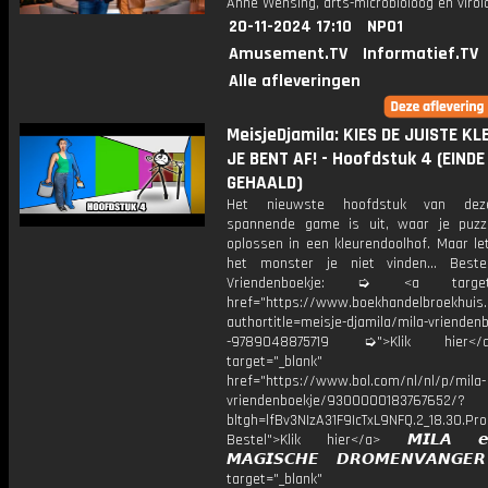
Anne Wensing, arts-microbioloog en virol
20-11-2024 17:10
NPO1
Amusement.TV
Informatief.TV
Alle afleveringen
MeisjeDjamila: KIES DE JUISTE KL
JE BENT AF! - Hoofdstuk 4 (EINDE
GEHAALD)
Het nieuwste hoofdstuk van dez
spannende game is uit, waar je puz
oplossen in een kleurendoolhof. Maar le
het monster je niet vinden... Bestel
Vriendenboekje: ➭ <a target="
href="https://www.boekhandelbroekhuis.
authortitle=meisje-djamila/mila-vriendenb
-9789048875719 ➭">Klik hier
target="_blank"
href="https://www.bol.com/nl/nl/p/mila-
vriendenboekje/9300000183767652/?
bltgh=lfBv3NIzA31F9IcTxL9NFQ.2_18.30.Pro
Bestel">Klik hier</a> 𝙈𝙄𝙇𝘼 
𝙈𝘼𝙂𝙄𝙎𝘾𝙃𝙀 𝘿𝙍𝙊𝙈𝙀𝙉𝙑𝘼𝙉𝙂
target="_blank"