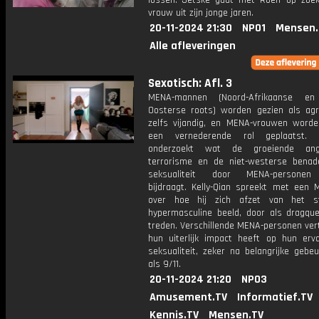
lossen. Jetske gaat met Roelf op zoe
vrouw uit zijn jonge jaren.
20-11-2024 21:30
NPO1
Mensen.
Alle afleveringen
Sexotisch: Afl. 3
MENA-mannen (Noord-Afrikaanse en
Oosterse roots) worden gezien als agr
zelfs vijandig, en MENA-vrouwen worden
een vernederende rol geplaatst. Ke
onderzoekt wat de groeiende an
terrorisme en de niet-westerse benad
seksualiteit door MENA-personen
bijdraagt. Kelly-Qian spreekt met een
over hoe hij zich afzet van het st
hypermasculine beeld, door als dragqu
treden. Verschillende MENA-personen ver
hun uiterlijk impact heeft op hun erv
seksualiteit, zeker na belangrijke gebe
als 9/11.
20-11-2024 21:20
NPO3
Amusement.TV
Informatief.TV
Kennis.TV
Mensen.TV