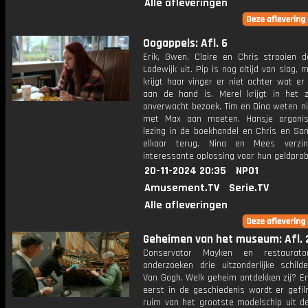
Alle afleveringen
Oogappels: Afl. 6
Erik, Gwen, Claire en Chris strooien 
Lodewijk uit. Pip is nog altijd van slag, 
krijgt haar vinger er niet achter wat e
aan de hand is. Merel krijgt in het z
onverwacht bezoek. Tim en Dina weten ni
met Max aan moeten. Hansje organis
lezing in de boekhandel en Chris en Sa
elkaar terug. Nina en Mees verzi
interessante oplossing voor hun geldpro
20-11-2024 20:35
NPO1
Amusement.TV
Serie.TV
Alle afleveringen
Geheimen van het museum: Afl. 
Conservator Mayken en restaurat
onderzoeken drie uitzonderlijke schilde
Van Gogh. Welk geheim ontdekken zij? En
eerst in de geschiedenis wordt er gefil
ruim van het grootste modelschip uit de