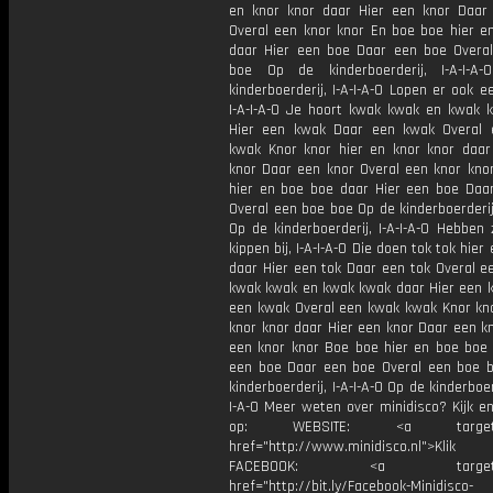
en knor knor daar Hier een knor Daar
Overal een knor knor En boe boe hier e
daar Hier een boe Daar een boe Overa
boe Op de kinderboerderij, I-A-I-A
kinderboerderij, I-A-I-A-O Lopen er ook ee
I-A-I-A-O Je hoort kwak kwak en kwak 
Hier een kwak Daar een kwak Overal
kwak Knor knor hier en knor knor daar
knor Daar een knor Overal een knor kno
hier en boe boe daar Hier een boe Daa
Overal een boe boe Op de kinderboerderij,
Op de kinderboerderij, I-A-I-A-O Hebben
kippen bij, I-A-I-A-O Die doen tok tok hier
daar Hier een tok Daar een tok Overal e
kwak kwak en kwak kwak daar Hier een 
een kwak Overal een kwak kwak Knor kno
knor knor daar Hier een knor Daar een k
een knor knor Boe boe hier en boe boe 
een boe Daar een boe Overal een boe 
kinderboerderij, I-A-I-A-O Op de kinderboer
I-A-O Meer weten over minidisco? Kijk e
op: WEBSITE: <a target="_
href="http://www.minidisco.nl">Klik
FACEBOOK: <a target="_
href="http://bit.ly/Facebook-Minidisco-