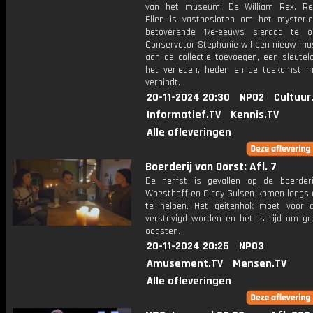
van het museum: De William Rex. Re
Ellen is vastbesloten om het mysteri
betoverende 17e-eeuws sieraad te on
Conservator Stephanie wil een nieuw m
aan de collectie toevoegen, een sleutel
het verleden, heden en de toekomst m
verbindt.
20-11-2024 20:30
NPO2
Cultuur
Informatief.TV
Kennis.TV
Alle afleveringen
Boerderij van Dorst: Afl. 7
De herfst is gevallen op de boerderi
Woesthoff en Olcay Gulsen komen langs
te helpen. Het geitenhok moet voor 
verstevigd worden en het is tijd om gr
oogsten.
20-11-2024 20:25
NPO3
Amusement.TV
Mensen.TV
Alle afleveringen