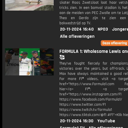
skater Roos Zwetsloot laat haar vetst
tricks zien. In een bomvol stadion is he
aan de meiden van PEC Zwolle om te Latj
Theo en Gerda zijn te zien een
bakwedstrijd op TV.
20-11-2024 16:40
NPO3
Jonger
Alle afleveringen
FORMULA 1: Wholesome Lewis an
🥰
They've fought fiercely for champion
victories over the years, but off-track,
Max have always maintained a good rela
For more F1® videos, visit <a target
href="https://www.Formula1.com Fol
hier</a> F1®: <a target="_
href="https://www.instagram.com/F1
https://www.facebook.com/Formula1/
https://www.twitter.com/F1
https://www.twitch.tv/formula1
https://www.tiktok.com/@f1 #F1">Klik hi
20-11-2024 16:30
YouTube