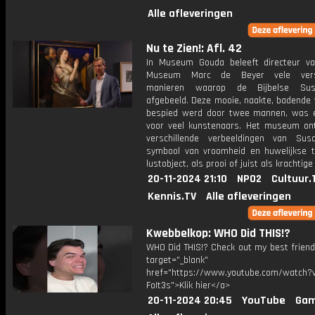
Alle afleveringen
Nu te Zien!: Afl. 42
In Museum Gouda beleeft directeur va
Museum Marc de Beyer vele versc
manieren waarop de Bijbelse Su
afgebeeld. Deze mooie, naakte, badende 
bespied werd door twee mannen, was
voor veel kunstenaars. Het museum ont
verschillende verbeeldingen van Sus
symbool van vroomheid en huwelijkse t
lustobject, als prooi of juist als krachtige
20-11-2024 21:10
NPO2
Cultuur.
Kennis.TV
Alle afleveringen
Kwebbelkop: WHO Did THIS!?
WHO Did THIS!? Check out my best friend:
target="_blank"
href="https://www.youtube.com/watch?v
FoIt3s">Klik hier</a>
20-11-2024 20:45
YouTube
Gam