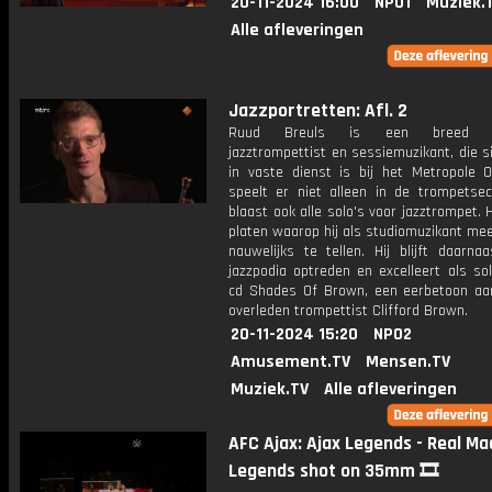
20-11-2024 16:00
NPO1
Muziek.
Alle afleveringen
Jazzportretten: Afl. 2
Ruud Breuls is een breed in
jazztrompettist en sessiemuzikant, die 
in vaste dienst is bij het Metropole Or
speelt er niet alleen in de trompetsec
blaast ook alle solo's voor jazztrompet. 
platen waarop hij als studiomuzikant mee
nauwelijks te tellen. Hij blijft daarna
jazzpodia optreden en excelleert als so
cd Shades Of Brown, een eerbetoon aa
overleden trompettist Clifford Brown.
20-11-2024 15:20
NPO2
Amusement.TV
Mensen.TV
Muziek.TV
Alle afleveringen
AFC Ajax: Ajax Legends - Real Ma
Legends shot on 35mm 🎞️