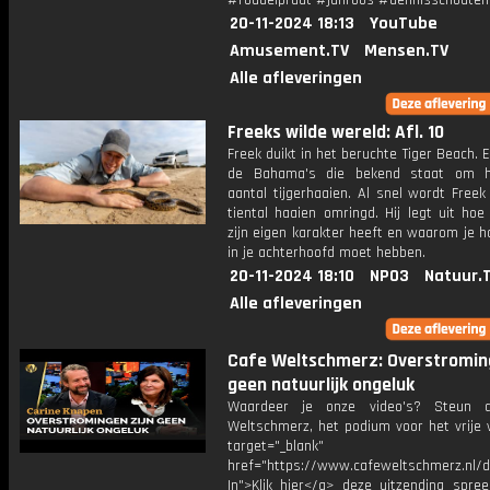
#roddelpraat #janroos #dennisschouten
20-11-2024 18:13
YouTube
Amusement.TV
Mensen.TV
Alle afleveringen
Freeks wilde wereld: Afl. 10
Freek duikt in het beruchte Tiger Beach. E
de Bahama's die bekend staat om h
aantal tijgerhaaien. Al snel wordt Free
tiental haaien omringd. Hij legt uit hoe
zijn eigen karakter heeft en waarom je 
in je achterhoofd moet hebben.
20-11-2024 18:10
NPO3
Natuur.
Alle afleveringen
Cafe Weltschmerz: Overstroming
geen natuurlijk ongeluk
Waardeer je onze video's? Steun 
Weltschmerz, het podium voor het vrije 
target="_blank"
href="https://www.cafeweltschmerz.nl/
In">Klik hier</a> deze uitzending spree