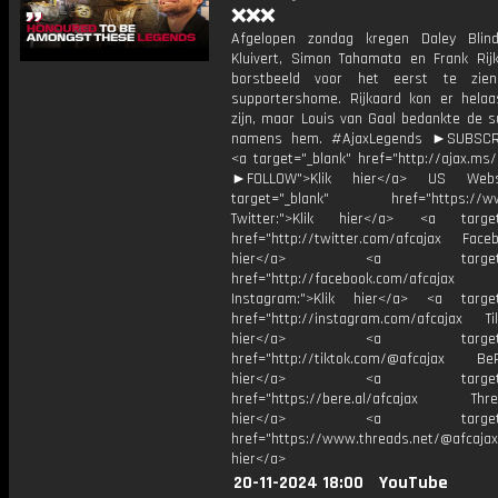
❌❌❌
Afgelopen zondag kregen Daley Blind
Kluivert, Simon Tahamata en Frank Rij
borstbeeld voor het eerst te zie
supportershome. Rijkaard kon er helaas
zijn, maar Louis van Gaal bedankte de s
namens hem. #AjaxLegends ►SUBSC
<a target="_blank" href="http://ajax.ms
►FOLLOW">Klik hier</a> US Webs
target="_blank" href="https://www
Twitter:">Klik hier</a> <a target=
href="http://twitter.com/afcajax Facebo
hier</a> <a target="_
href="http://facebook.com/afcajax
Instagram:">Klik hier</a> <a target
href="http://instagram.com/afcajax TikT
hier</a> <a target="_
href="http://tiktok.com/@afcajax BeRe
hier</a> <a target="_
href="https://bere.al/afcajax Threa
hier</a> <a target="_
href="https://www.threads.net/@afcajax
hier</a>
20-11-2024 18:00
YouTube