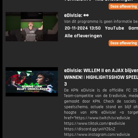
eDivisie: 👀
Van dit programma is geen informatie be
20-11-2024 13:50
YouTube
Gam
Alle afleveringen
eDivisie: WILLEM II en AJAX blijve
WINNEN! | HIGHLIGHTSSHOW SPEE
3
De KPN eDivisie is de officiële FC 25
Team-competitie van de Eredivisie, mede
gemaakt door KPN. Check de socials
speelschema, actuele stand en blijf alt
hoogte van KPN eDivisie! <a target
href="https://www.twitch.tv/edivisie
https://www.tiktok.com/@edivisie
https://discord.gg/yxVYZ6sZ
https://www.instagram.com/edivisie