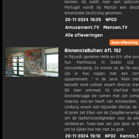
kennen. Hij zoekt naar een oplossi
Portugal wordt bij Martijn een dras
emotionele beslissing genomen.
20-11-2024 19:25
NPO3
Amusement.TV
Mensen.TV
Alle afleveringen
BinnensteBuiten: Afl. 152
In Rijswijk genieten Hella en Eric elke avo
hun Penthouse in Dudok stijl,
zonsondergang. Ze wonen op de 11e verd
zijn in hun nopjes met een comf
appartement. * In de serie 'Alain ziet
bezoekt onze culinair expert diverse ste
Dit keer ontmoet hij chef-kok Ric
Oostenbrugge die samen met zijn com
meeste sterren heeft van Amsterdam. *
Limburg woont een bijzonder diertje; de 
Al jaren zet Ellen van de Zoogdierverenigi
om de leefomstandigheden voor de eik
verbeteren. Twee keer per jaar gaat ze h
om te kijken hoe het met ze gaat.
20-11-2024 19:10
NPO2
Kennis.