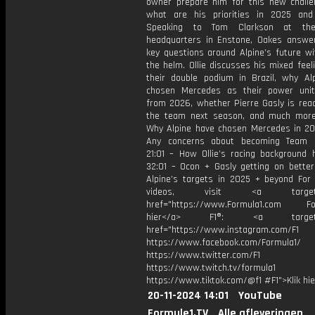
owner prepare him for this new chall
what are his priorities in 2025 an
Speaking to Tom Clarkson at th
headquarters in Enstone, Oakes answer
key questions around Alpine’s future wi
the helm. Ollie discusses his mixed feel
their double podium in Brazil, why Al
chosen Mercedes as their power unit
from 2026, whether Pierre Gasly is read
the team next season, and much more
Why Alpine have chosen Mercedes in 202
Any concerns about becoming Team P
21:01 – How Ollie’s racing background 
32:01 – Ocon + Gasly getting on better
Alpine’s targets in 2025 + beyond For
videos, visit <a target="_
href="https://www.Formula1.com Fol
hier</a> F1®: <a target="_
href="https://www.instagram.com/F1
https://www.facebook.com/Formula1/
https://www.twitter.com/F1
https://www.twitch.tv/formula1
https://www.tiktok.com/@f1 #F1">Klik hi
20-11-2024 14:01
YouTube
Formule1.TV
Alle afleveringen