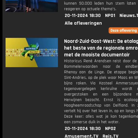
kunnen 50.000 leden hun stem laten
reageren op actuele thema's.
20-11-2024 18:30
NPO1
Nieuws.
Alle afleveringen
Noord-Zuid-Oost-West: De etala
het beste van de regionale omr
met de mooiste documentair
Historicus René Arendsen reist door de 
Bommelerwaarden naar de eindbe
Rhenoy aan de Linge. De etappe begint
Sint-Andries, op de plek waar Maas en W
bijna raken. Via Kasteel Ammersoy
tegenovergelegen kerkruïne wordt
overgestoken en een bijzondere 
Herwijnen bezocht. Ernst is ecoloo
Hoogheemraadschap van Delfland. In z
vertelt hij over het leven in, op en langs 
Deze keer: alles wat je kan tegenkome
een zomerse duik in het water.
20-11-2024 18:30
NPO2
Amusement.TV
Reis.TV