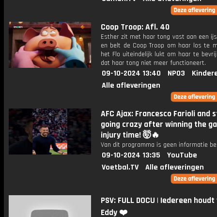
Coop Troop: Afl. 40
Esther zit met haar tong vast aan een ij
en belt de Coop Troop om haar los te m
het Flo uiteindelijk lukt om haar te bevrij
dat haar tong niet meer functioneert.
09-10-2024 13:40
NPO3
Kinder
Alle afleveringen
AFC Ajax: Francesco Farioli and 
going crazy after winning the g
injury time! 🤯🔥
Van dit programma is geen informatie be
09-10-2024 13:35
YouTube
Voetbal.TV
Alle afleveringen
PSV: FULL DOCU | Iedereen houdt
Eddy ❤️