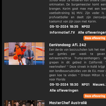
school waar ze kinderen van andere cult
ontmoeten. De burgemeester komt een
brengen. Karim gaat mee met een leer
voetbaltraining bij MVV. Zijn vader is 
profvoetballer en deelt zijn zienswi
toekomst van zijn zoon met Karim.
09-10-2024 18:35
NPO2
Informatief.TV
Alle afleveringe
EenVandaag: Afl. 242
Een derde van basisscholen lukt het niet
uur gymles per week te geve
extreemrechtse Trump-aanhangers 
grepen in dit gebied in Californië: 
neerknallen!' * Deze streek in Italië krijg
aan landbouwsubsidies van de EU, maar e
geen koe te vinden * Orkaan Milton is
naar Florida
09-10-2024 18:30
NPO1
Nieuws.
Alle afleveringen
MasterChef Australië