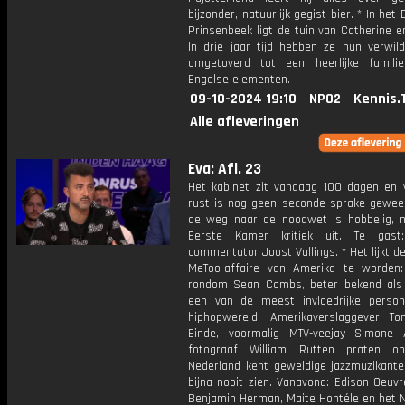
bijzonder, natuurlijk gegist bier. * In het
Prinsenbeek ligt de tuin van Catherine e
In drie jaar tijd hebben ze hun verwild
omgetoverd tot een heerlijke famili
Engelse elementen.
09-10-2024 19:10
NPO2
Kennis.
Alle afleveringen
Eva: Afl. 23
Het kabinet zit vandaag 100 dagen en 
rust is nog geen seconde sprake gewees
de weg naar de noodwet is hobbelig, 
Eerste Kamer kritiek uit. Te gast:
commentator Joost Vullings. * Het lijkt d
MeToo-affaire van Amerika te worden
rondom Sean Combs, beter bekend als 
een van de meest invloedrijke perso
hiphopwereld. Amerikaverslaggever T
Einde, voormalig MTV-veejay Simone
fotograaf William Rutten praten on
Nederland kent geweldige jazzmuzikante
bijna nooit zien. Vanavond: Edison Oeuv
Benjamin Herman, Maite Hontéle en het 