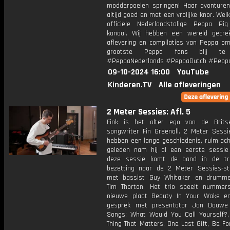
modderpoelen springen! Haar avonturen
altijd goed en met een vrolijke knor. We
officiële Nederlandstalige Peppa Pi
kanaal. Wij hebben een wereld gecr
aflevering en compilaties van Peppa om
grootste Peppa fans blij te
#PeppaNederlands #PeppaDutch #Pepp
09-10-2024 16:00
YouTube
Kinderen.TV
Alle afleveringen
2 Meter Sessies: Afl. 5
Fink is het alter ego van de Brits
songwriter Fin Greenall. 2 Meter Sessi
hebben een lange geschiedenis, ruim ach
geleden nam hij al een eerste sessie
deze sessie komt de band in de tra
bezetting naar de 2 Meter Sessies-st
met bassist Guy Whitaker en drummer
Tim Thorton. Het trio speelt numme
nieuwe plaat Beauty In Your Wake e
gesprek met presentator Jan Douwe 
Songs: What Would You Call Yourself?,
Thing That Matters, One Last Gift, Be Fo