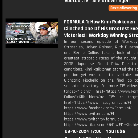
Voetbal.TV
Alle afleveringen
FORMULA 1: How Kimi Raikkonen
Clinched One Of His Greatest Eve
Victories! | Workday Winning Str
In our second episode of Workday
Strategies, Jolyon Palmer, Ruth Busco
and Bernie Collins take a look at o
greatest strategic races of the noughti
2005 Japanese Grand Prix. Due to 
conditions, Kimi Raikkonen started the ra
position yet was able to overtake ra
Giancarlo Fischella on the final lap t
sensational victory. For more F1® videos
target="_blank" href="https://www.For
Follow">Klik hier</a> F1®: <a target
href="https://www.instagram.com/F1
https://www.facebook.com/Formula1/
https://www.twitter.com/F1
https://www.twitch.tv/formula1
https://www.tiktok.com/@f1 #F1">Klik hi
09-10-2024 17:00
YouTube