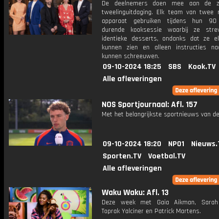
De deelnemers doen mee aan de z
tweelinguitdaging. Elk team van twee
apparaat gebruiken tijdens hun 90
durende kooksessie waarbij ze stre
identieke desserts, ondanks dat ze el
kunnen zien en alleen instructies na
kunnen schreeuwen.
09-10-2024 18:25
SBS
Kook.TV
Alle afleveringen
NOS Sportjournaal: Afl. 157
Met het belangrijkste sportnieuws van de
09-10-2024 18:20
NPO1
Nieuws.
Sporten.TV
Voetbal.TV
Alle afleveringen
Waku Waku: Afl. 13
Deze week met Gaia Aikman, Sarah 
Toprak Yalciner en Patrick Martens.