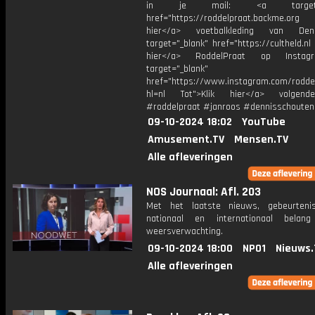
in je mail: <a target="_
href="https://roddelpraat.backme.org
hier</a> voetbalkleding van De
target="_blank" href="https://cultheld.nl 
hier</a> RoddelPraat op Instag
target="_blank"
href="https://www.instagram.com/rodde
hl=nl Tot">Klik hier</a> volgen
#roddelpraat #janroos #dennisschouten
09-10-2024 18:02
YouTube
Amusement.TV
Mensen.TV
Alle afleveringen
NOS Journaal: Afl. 203
Met het laatste nieuws, gebeurteni
nationaal en internationaal bela
weersverwachting.
09-10-2024 18:00
NPO1
Nieuws.
Alle afleveringen