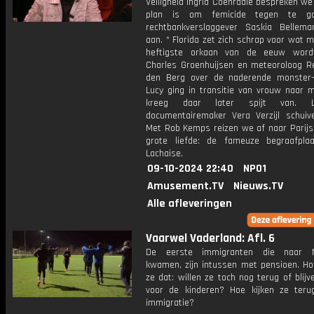
Veiligheid Ingrid Coenradie bespreken w
plan is om femicide tegen te g
rechtbankverslaggever Saskia Bellema
aan. * Florida zet zich schrap voor wat m
heftigste orkaan van de eeuw wordt
Charles Groenhuijsen en meteoroloog Re
den Berg over de naderende monster-
Lucy ging in transitie van vrouw naar 
kreeg daar later spijt van. 
documentairemaker Vera Verzijl schuiv
Met Rob Kemps reizen we af naar Parijs,
grote liefde: de fameuze begraafpla
Lachaise.
09-10-2024 22:40
NPO1
Amusement.TV
Nieuws.TV
Alle afleveringen
Vaarwel Vaderland: Afl. 6
De eerste immigranten die naar N
kwamen, zijn intussen met pensioen. Ho
ze dat: willen ze toch nog terug of blijv
voor de kinderen? Hoe kijken ze ter
immigratie?