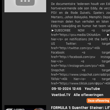
De documentaire 'Iedereen houdt van Edd
hartverwarmende ode aan Eddy, de verz
PSV en de Rode Duivels. Spelers zo
Mertens, Johan Bakayoko, Memphis Depa
Veerman delen hun verhalen en laten
Eddy's toewijding en humor het team ve
►SUBSCRIBE NOW <a target="
href="https://psv.media/2KXaA6m ►T
hier</a> on notifications (Hit the bell
US Twitter: <a target="_
href="http://twitter.com/psv">Klik
Facebook: <a target="_
href="http://facebook.com/psv Instagr
hier</a> <a target="_
href="http://instagram.com/psv">Klik
Snapchat: <a target="_
href="https://www.snapchat.com/add/p
TikTok:">Klik hier</a> <a target=
href="https://www.tiktok.com/@psv">Klik
09-10-2024 12:46
YouTube
Voetbal.TV
Alle afleveringen
FORMULA 1: Guenther Steiner: Li