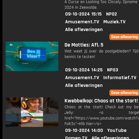
A Curse en Looking Too Closely. Opname v
2024 in Zeewolde.
09-10-2024 15:15
NPO2
Amusement.TV
Muziek.TV
Alle afleveringen
De Matties: Afl. 5
Wat weet jij over de poolgebieden? Tij
kennis te testen!
09-10-2024 14:25
NPO3
Amusement.TV
Informatief.TV
Alle afleveringen
Kwebbelkop: Chaos at the start!
Chaos at the start! Check out my bes
Jelly: <a target="_b
href="https://www.youtube.com/watch?v
FoIt3s">Klik hier</a>
09-10-2024 14:00
YouTube
Gamen.TV
Alle afleveringen