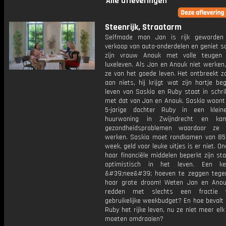
Alle afleveringen
Steenrijk, Straatarm
Selfmade man Jan is rijk geworden
verkoop van auto-onderdelen en geniet 
zijn vrouw Anouk met volle teugen
luxeleven. Als Jan en Anouk niet werken
ze van het goede leven. Het ontbreekt z
aan niets, hij krijgt wat zijn hartje be
leven van Saskia en Ruby staat in schri
met dat van Jan en Anouk. Saskia woont
5-jarige dochter Ruby in een klein
huurwoning in Zwijndrecht en k
gezondheidsproblemen waardoor ze 
werken. Saskia moet rondkomen van 85
week, geld voor leuke uitjes is er niet. O
haar financiële middelen beperkt zijn st
optimistisch in het leven. Een k
&#39;nee&#39; hoeven te zeggen tege
haar grote droom! Weten Jan en Anou
redden met slechts een fractie
gebruikelijke weekbudget? En hoe bevalt
Ruby het rijke leven, nu ze niet meer elk
moeten omdraaien?