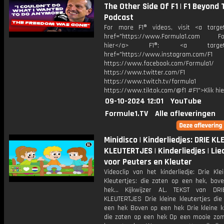
The Other Side Of F1 | F1 Beyond 
Podcast
For more F1® videos, visit <a target
href="https://www.Formula1.com Fol
hier</a> F1®: <a target="_
href="https://www.instagram.com/F1
https://www.facebook.com/Formula1/
https://www.twitter.com/F1
https://www.twitch.tv/formula1
https://www.tiktok.com/@f1 #F1">Klik hi
09-10-2024 12:01
YouTube
Formule1.TV
Alle afleveringen
Minidisco | Kinderliedjes: DRIE KL
KLEUTERTJES | Kinderliedjes | Lie
voor Peuters en Kleuter
Videoclip van het kinderliedje: Drie Kle
Kleutertjes: die zaten op een hek, bov
hek… Kijkwijzer AL. TEKST van DRI
KLEUTERTJES Drie kleine kleutertjes die
een hek Boven op een hek Drie kleine kl
die zaten op een hek Op een mooie zo