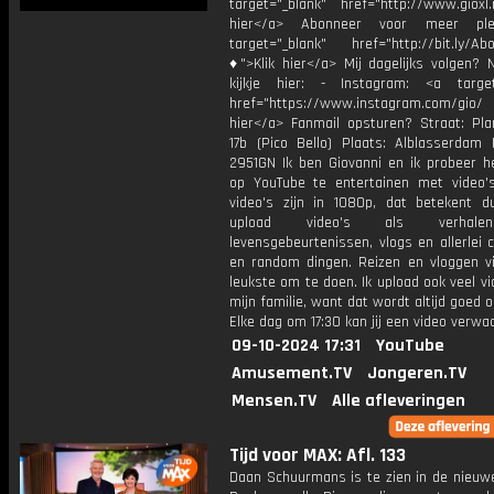
target="_blank" href="http://www.gioxl.
hier</a> Abonneer voor meer ple
target="_blank" href="http://bit.ly/Ab
♦">Klik hier</a> Mij dagelijks volgen?
kijkje hier: - Instagram: <a target
href="https://www.instagram.com/gio
hier</a> Fanmail opsturen? Straat: Pl
17b (Pico Bello) Plaats: Alblasserdam 
2951GN Ik ben Giovanni en ik probeer he
op YouTube te entertainen met video's
video's zijn in 1080p, dat betekent d
upload video's als verhale
levensgebeurtenissen, vlogs en allerlei 
en random dingen. Reizen en vloggen vi
leukste om te doen. Ik upload ook veel v
mijn familie, want dat wordt altijd goed 
Elke dag om 17:30 kan jij een video verwa
09-10-2024 17:31
YouTube
Amusement.TV
Jongeren.TV
Mensen.TV
Alle afleveringen
Tijd voor MAX: Afl. 133
Daan Schuurmans is te zien in de nieuwe