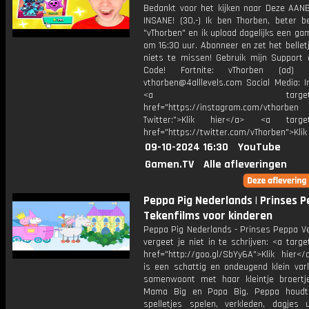
Bedankt voor het kijken naar Deze AANB
INSANE! (30,-) Ik ben Thorben, beter b
"vThorben" en ik upload dagelijks een ga
om 16:30 uur. Abonneer en zet het belle
niets te missen! Gebruik mijn Support 
Code! Fortnite: vThorben (ad) B
vthorben@4alllevels.com Social Media: I
<a target="_bl
href="https://instagram.com/vthorben
Twitter:">Klik hier</a> <a target=
href="https://twitter.com/vThorben">Klik
09-10-2024 16:30
YouTube
Gamen.TV
Alle afleveringen
Peppa Pig Nederlands | Prinses P
Tekenfilms voor kinderen
Peppa Pig Nederlands - Prinses Peppa Ve
vergeet je niet in te schrijven: <a targe
href="http://goo.gl/SbYy6A">Klik hier<
is een schattig en ondeugend klein vark
samenwoont met haar kleintje broertj
Mama Big en Papa Big. Peppa houdt
spelletjes spelen, verkleden, dagjes 