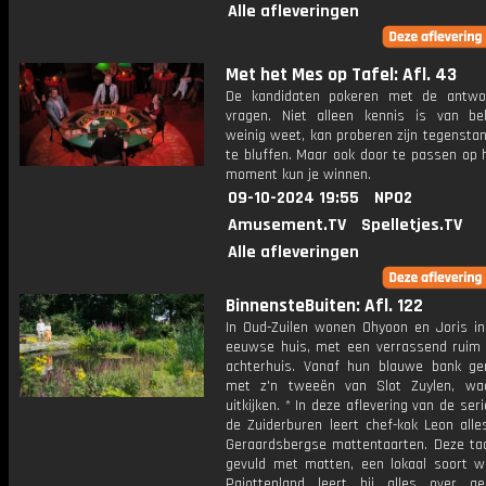
Alle afleveringen
Met het Mes op Tafel: Afl. 43
De kandidaten pokeren met de antwo
vragen. Niet alleen kennis is van be
weinig weet, kan proberen zijn tegensta
te bluffen. Maar ook door te passen op 
moment kun je winnen.
09-10-2024 19:55
NPO2
Amusement.TV
Spelletjes.TV
Alle afleveringen
BinnensteBuiten: Afl. 122
In Oud-Zuilen wonen Ohyoon en Joris in
eeuwse huis, met een verrassend ruim
achterhuis. Vanaf hun blauwe bank ge
met z'n tweeën van Slot Zuylen, wa
uitkijken. * In deze aflevering van de seri
de Zuiderburen leert chef-kok Leon alle
Geraardsbergse mattentaarten. Deze taar
gevuld met matten, een lokaal soort wr
Pajottenland leert hij alles over g