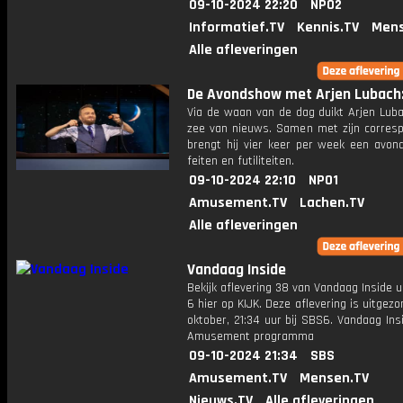
09-10-2024 22:20
NPO2
Informatief.TV
Kennis.TV
Mens
Alle afleveringen
De Avondshow met Arjen Lubach: 
Via de waan van de dag duikt Arjen Luba
zee van nieuws. Samen met zijn corres
brengt hij vier keer per week een avon
feiten en futiliteiten.
09-10-2024 22:10
NPO1
Amusement.TV
Lachen.TV
Alle afleveringen
Vandaag Inside
Bekijk aflevering 38 van Vandaag Inside u
6 hier op KIJK. Deze aflevering is uitgez
oktober, 21:34 uur bij SBS6. Vandaag Ins
Amusement programma
09-10-2024 21:34
SBS
Amusement.TV
Mensen.TV
Nieuws.TV
Alle afleveringen