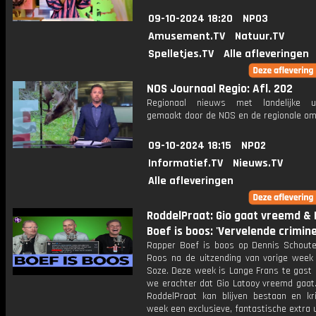
09-10-2024 18:20
NPO3
Amusement.TV
Natuur.TV
Spelletjes.TV
Alle afleveringen
NOS Journaal Regio: Afl. 202
Regionaal nieuws met landelijke uit
gemaakt door de NOS en de regionale om
09-10-2024 18:15
NPO2
Informatief.TV
Nieuws.TV
Alle afleveringen
RoddelPraat: Gio gaat vreemd &
Boef is boos: 'Vervelende crimine
Rapper Boef is boos op Dennis Schout
Roos na de uitzending van vorige week
Soze. Deze week is Lange Frans te gast
we erachter dat Gio Latooy vreemd gaat.
RoddelPraat kan blijven bestaan en kri
week een exclusieve, fantastische extra 