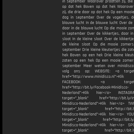
in september Waarover praatten zij, die
op dat hek Boven op dat hek Waarover
zij, die drie daar op dat hek Op een moo
dag in september Over de vogeltjes, d
blauwe lucht In de blauwe lucht Over de 
daar in de blauwe lucht Op die mooie zo
in september Over de kikkertjes, daar in
sloot In de kleine sloot Over de kikkertje
de kleine sloot Op die mooie zomer
september Drie kleine kleutertjes die za
hek Boven op een hek Drie kleine kleute
zaten op een hek Op een mooie zomer
september Meer weten over minidisco
volg ons op: WEBSITE: <a target=
href="http://www.minidisco.nl">Klik
FACEBOOK: <a target="_
href="http://bit.ly/Facebook-Minidisco-
Nederland">Klik hier</a> INSTA
target="_blank" href="http://bit.ly/I
Minidisco-Nederland">Klik hier</a> TW
target="_blank" href="http://bit.ly
Minidisco-Nederland">Klik hier</a> YO
target="_blank" href="http://bit.ly
Minidisco-Nederland">Klik hier</a> SP
target="_blank" href="http://bit.ly