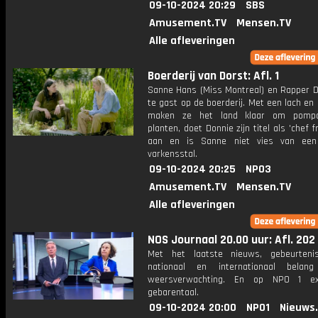
09-10-2024 20:29
SBS
Amusement.TV
Mensen.TV
Alle afleveringen
Boerderij van Dorst: Afl. 1
Sanne Hans (Miss Montreal) en Rapper Do
te gast op de boerderij. Met een lach en
maken ze het land klaar om pomp
planten, doet Donnie zijn titel als 'chef f
aan en is Sanne niet vies van een
varkensstal.
09-10-2024 20:25
NPO3
Amusement.TV
Mensen.TV
Alle afleveringen
NOS Journaal 20.00 uur: Afl. 202
Met het laatste nieuws, gebeurteni
nationaal en internationaal bela
weersverwachting. En op NPO 1 e
gebarentaal.
09-10-2024 20:00
NPO1
Nieuws