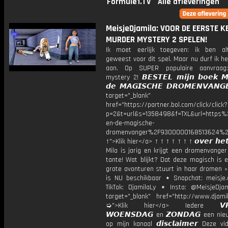
Formule1.TV
Alle afleveringen
MeisjeDjamila: VOOR DE EERSTE K
MURDER MYSTERY 2 SPELEN!
Ik moet eerlijk toegeven: ik ben al
geweest voor dit spel. Maar nu durf ik het
aan. Op SUPER populaire aanvraag
mystery 2! 𝘽𝙀𝙎𝙏𝙀𝙇 𝙢𝙞𝙟𝙣 𝙗𝙤𝙚𝙠 𝙈
𝙙𝙚 𝙈𝘼𝙂𝙄𝙎𝘾𝙃𝙀 𝘿𝙍𝙊𝙈𝙀𝙉𝙑𝘼𝙉
target="_blank"
href="https://partner.bol.com/click/click?
p=2&t=url&s=1358498&f=TXL&url=http
en-de-magische-
dromenvanger%2F9300000168513624%2
↑">Klik hier</a> ↑ ↑ ↑ ↑ ↑ ↑ ↑ 𝙤𝙫𝙚𝙧 𝙝𝙚𝙩
Mila is jarig en krijgt een dromenvange
tante! Wat blijkt? Dat deze magisch is 
grote avonturen stuurt in haar dromen »
is NU beschikbaar ⋆ Snapchat: meisje.
TikTok: DjamilaLy ⋆ Insta: @MeisjeDja
target="_blank" href="http://www.djamil
➭">Klik hier</a> Iedere 𝙑𝙍𝙄
𝙒𝙊𝙀𝙉𝙎𝘿𝘼𝙂 en 𝙕𝙊𝙉𝘿𝘼𝙂 een ni
op mijn kanaal 𝙙𝙞𝙨𝙘𝙡𝙖𝙞𝙢𝙚𝙧 Deze v