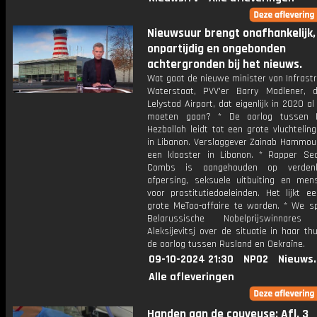
Nieuwsuur brengt onafhankelijk,
onpartijdig en ongebonden
achtergronden bij het nieuws.
Wat gaat de nieuwe minister van Infrast
Waterstaat, PVV'er Barry Madlener,
Lelystad Airport, dat eigenlijk in 2020 a
moeten gaan? * De oorlog tussen I
Hezbollah leidt tot een grote vluchteli
in Libanon. Verslaggever Zainab Hammou
een klooster in Libanon. * Rapper Sea
Combs is aangehouden op verden
afpersing, seksuele uitbuiting en men
voor prostitutiedoeleinden. Het lijkt e
grote MeToo-affaire te worden. * We s
Belarussische Nobelprijswinnares 
Aleksijevitsj over de situatie in haar th
de oorlog tussen Rusland en Oekraïne.
09-10-2024 21:30
NPO2
Nieuws
Alle afleveringen
Handen aan de couveuse: Afl. 3