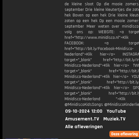
de kleine sloot Op die mooie zomer
september Drie kleine kleutertjes die za
hek Boven op een hek Drie kleine kleute
zaten op een hek Op een mooie zomer
september Meer weten over minidisco
volg ons op: WEBSITE: <a target=
href="http://www.minidisco.nl">Klik
FACEBOOK: <a target="_
href="http://bit.ly/Facebook-Minidisco-
Nederland">Klik hier</a> INSTA
target="_blank" href="http://bit.ly/I
Minidisco-Nederland">Klik hier</a> TW
target="_blank" href="http://bit.ly
Minidisco-Nederland">Klik hier</a> YO
target="_blank" href="http://bit.ly
Minidisco-Nederland">Klik hier</a> SP
target="_blank" href="http://bit.ly
Minidisco-Nederland ">Klik h
@MinidiscoKidsSongs @MinidiscoKinderli
09-10-2024 12:00
YouTube
Amusement.TV
Muziek.TV
Alle afleveringen