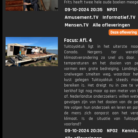
Frits heeft twee hele oude boeken meeg
09-10-2024 20:35
NPO1
Amusement.TV
Informatief.TV
Mensen.TV
Alle afleveringen
Focus: Afl. 4
Tuktoyaktuk ligt in het uiterste no
Canada. Nergens ter werel
klimaatverandering zo snel als daar. 
temperaturen en het dooien van pe
vormen een grote bedreiging. Landing
snelwegen smelten weg, waardoor he
kust gelegen Tuktoyaktuk steeds moei
bereiken is. Het dreigt nu in zee te va
kerkhof ligt nog maar op een meter van 
af. Nederlandse onderzoekers willen wet
gevolgen zijn van het dooien van de pe
We volgen hun onderzoek en leren en pa
de mens zich aanpast aan het vera
klimaat. Is de situatie van Tuktoy
voorland?
09-10-2024 20:30
NPO2
Kennis