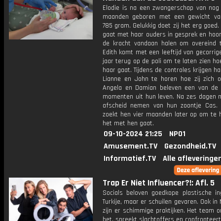
Elodie is na een zwangerschap van nog
maanden geboren met een gewicht va
785 gram. Gelukkig doet zij het erg goed
gaat met haar ouders in gesprek en hoor
de kracht vandaan halen om overeind te
Edith komt met een leeftijd van gecorri
jaar terug op de poli om te laten zien h
haar gaat. Tijdens de controles krijgen h
Lianne en John te horen hoe zij zich on
Angela en Damian beleven een van de
momenten uit hun leven. Na zes dagen m
afscheid nemen van hun zoontje Cas.
zoekt hen vier maanden later op om te 
het met hen gaat.
09-10-2024 21:25
NPO1
Amusement.TV
Gezondheid.TV
Informatief.TV
Alle afleveringe
Trap Er Niet Influencer?!: Afl. 5
Socials beloven goedkope plastische in
Turkije, maar er schuilen gevaren. Ook in
zijn er schimmige praktijken. Het team 
het, spreekt slachtoffers en confronteer