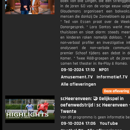
Boek van alle Dingen, die een strenggel
in de jaren 60 van de vorige eeuw volgt
Glaudemans organiseert een bakwoks
mensen die dankzij De Zonnebloem op pa
* Ted van Essen praat over de Week
Donorgesprek. * Lara Santos werkt me
thuislozen en slaat alarm: steeds mee
en kinderen raken namelijk dakloos. * A
non-verbaal profiler en investigative in
analyseert de non-verbale communic
premier Schoof tijdens een debat in 
Kamer. * Twee R&B-groepen uit de jare
samen het theater in: Re-Play & Roméo.
09-10-2024 17:10
NPO1
Amusement.TV
Informatief.TV
Alle afleveringen
scHeerenveen: 🤝 Gelijkspel in
oefenwedstrijd | sc Heerenveen 
Twente
Van dit programma is geen informatie be
09-10-2024 17:06
YouTube