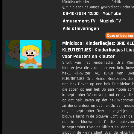
Minidisco-Nederland ">Klik h
@MinidiscoKidsSongs @MinidiscoKinderli
09-10-2024 12:00
YouTube
Amusement.TV
Muziek.TV
Alle afleveringen
Minidisco | Kinderliedjes: DRIE KL
KLEUTERTJES | Kinderliedjes | Lie
voor Peuters en Kleuter
Short van het kinderliedje: Drie Klei
Kleutertjes: die zaten op een hek, bov
hek… Kijkwijzer AL. TEKST van DRI
KLEUTERTJES Drie kleine kleutertjes die
een hek Boven op een hek Drie kleine kl
die zaten op een hek Op een mooie zo
in september Waarover praatten zij, die
op dat hek Boven op dat hek Waarover
zij, die drie daar op dat hek Op een moo
dag in september Over de vogeltjes, d
blauwe lucht In de blauwe lucht Over de 
daar in de blauwe lucht Op die mooie zo
in september Over de kikkertjes, daar in
sloot In de kleine sloot Over de kikkertje