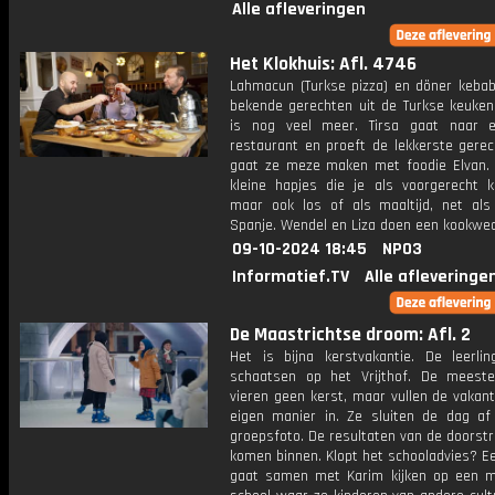
Alle afleveringen
Het Klokhuis: Afl. 4746
Lahmacun (Turkse pizza) en döner kebab 
bekende gerechten uit de Turkse keuken
is nog veel meer. Tirsa gaat naar 
restaurant en proeft de lekkerste gerec
gaat ze meze maken met foodie Elvan. 
kleine hapjes die je als voorgerecht k
maar ook los of als maaltijd, net als
Spanje. Wendel en Liza doen een kookweds
09-10-2024 18:45
NPO3
Informatief.TV
Alle afleveringe
De Maastrichtse droom: Afl. 2
Het is bijna kerstvakantie. De leerli
schaatsen op het Vrijthof. De meeste
vieren geen kerst, maar vullen de vakan
eigen manier in. Ze sluiten de dag a
groepsfoto. De resultaten van de doorst
komen binnen. Klopt het schooladvies? Ee
gaat samen met Karim kijken op een m