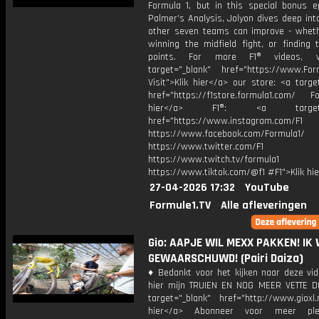
Formula 1, but in this special bonus e
Palmer's Analysis, Jolyon dives deep in
other seven teams can improve - wheth
winning the midfield fight, or finding t
points. For more F1® videos, v
target="_blank" href="https://www.For
Visit">Klik hier</a> our store: <a targe
href="https://f1store.formula1.com/ Fol
hier</a> F1®: <a target="_
href="https://www.instagram.com/F1
https://www.facebook.com/Formula1/
https://www.twitter.com/F1
https://www.twitch.tv/formula1
https://www.tiktok.com/@f1 #F1">Klik hi
27-04-2026 17:32
YouTube
Formule1.TV
Alle afleveringen
Gio: AAPJE WIL MEXX PAKKEN! IK
GEWAARSCHUWD! (Pairi Daiza)
♦ Bedankt voor het kijken naar deze vid
hier mijn TRUIEN EN NOG MEER VETTE D
target="_blank" href="http://www.gioxl.
hier</a> Abonneer voor meer ple