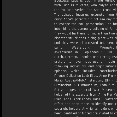
Bookcase: Leyb is back in the Annex, 
with Luna Cruz Pérez, who played Anne
the YouTube series, The Anne Frank Vid
The episode features excerpts from 
diary. Anne’s parents did not see any ot
to escape the nazi persecution. The fa
into hiding the company building of Anne
They would be there for more than two y
disaster struck: their hiding place was d
and they were all arrested and sent t
camp Westerbork. #AnneFrank
#webseries in 8 episodes SUBTITLES:
Dutch, German, Spanish and Portugues
grateful to have made use of media
following individuals and organisations
episode, which includes contributi
Private Collection Leyb Elias, Anne Fran
Maria Austria/MAI/Amsterdam, DFF - 
Filminstitut & Filmmuseum, Frankfurt
Getty Images, Imperial War Museum 
holder of the excerpts from Anne Frank’
used: Anne Frank Fonds, Basel, Switzerl
effort has been made to identify and co
copyright holders. Any rights holders wh
been identified or traced are invited to c