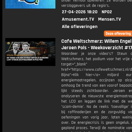
ander verhaal opleveren. Ze worden bel
verslaggevers uit de regio's.
27-04-2026 18:20
NPO2
Amusement.TV
Mensen.TV
Alle afleveringen
Cafe Weltschmerz: Willem Engel
Jeroen Pols - Weekoverzicht #1
Waardeer je onze video's? Steun 
Weltschmerz, het podium voor het vrije 
target="_blank"
href="https://www.cafeweltschmerz.nl/
Bijna">Klik hier</a> miljard e
energiemaatregelen, accijnzen op alc
omhoog De trend van een vooraf bepaald
lijkt steeds zichtbaarder. Jeroen 
analyseren de nieuwste energiemaatre
het LCO en leggen de link met de we
'scam-demie'. Na de reeks 'toevallige' 
bij raffinaderijen en de zorgvuldig vo
oefeningen van vorig jaar, laten weinig
over. De energiecrisis is geen ongeluk,
gepland proces. Terwijl de nominatie va