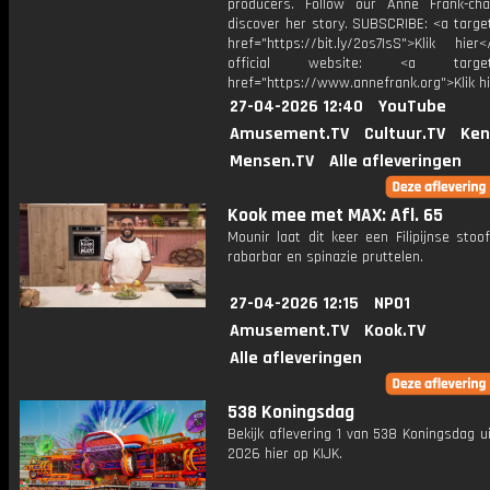
producers. Follow our Anne Frank-ch
discover her story. SUBSCRIBE: <a targe
href="https://bit.ly/2os7IsS">Klik hie
official website: <a target="
href="https://www.annefrank.org">Klik h
27-04-2026 12:40
YouTube
Amusement.TV
Cultuur.TV
Ken
Mensen.TV
Alle afleveringen
Kook mee met MAX: Afl. 65
Mounir laat dit keer een Filipijnse stoo
rabarbar en spinazie pruttelen.
27-04-2026 12:15
NPO1
Amusement.TV
Kook.TV
Alle afleveringen
538 Koningsdag
Bekijk aflevering 1 van 538 Koningsdag u
2026 hier op KIJK.