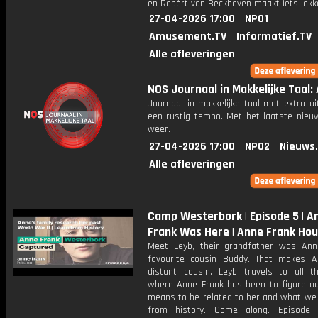
en Robèrt van Beckhoven maakt iets lekk
27-04-2026 17:00
NPO1
Amusement.TV
Informatief.TV
Alle afleveringen
NOS Journaal in Makkelijke Taal: 
Journaal in makkelijke taal met extra ui
een rustig tempo. Met het laatste nieu
weer.
27-04-2026 17:00
NPO2
Nieuws
Alle afleveringen
Camp Westerbork | Episode 5 | A
Frank Was Here | Anne Frank Ho
Meet Leyb, their grandfather was Ann
favourite cousin Buddy. That makes A
distant cousin. Leyb travels to all t
where Anne Frank has been to figure ou
means to be related to her and what we 
from history. Come along. Episode