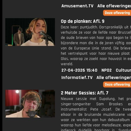
Amusement.TV
Alle afleveringe
Op de planken: Afl. 9
Deze keer: puntjudith. Oorspronkelijk uit
verhuisde ze voor de liefde naar Brusse
de oude brieven van haar opa begon te l
bijzondere man die in de jaren vijftig a
van de Europese Unie stond. Die briev
het vertrekpunt voor haar nieuwe plaat
Glas, waarop ze zoekt naar houvast in e
wereld.
27-04-2026 15:40
NPO2
Cultuur
Informatief.TV
Alle afleveringe
2 Meter Sessies: Afl. 7
Nieuwe sessie met Supalung, het pr
singer-songwriter Sam Brookes e
instrumentalist Pete Josef. De twe
elkaar in de bruisende muziekscene van
waar ze werkten aan hun debuutalbum I
waarop hun liefde voor melodieuze, expe
indierock duidelijk hoorbaar is. Supalu