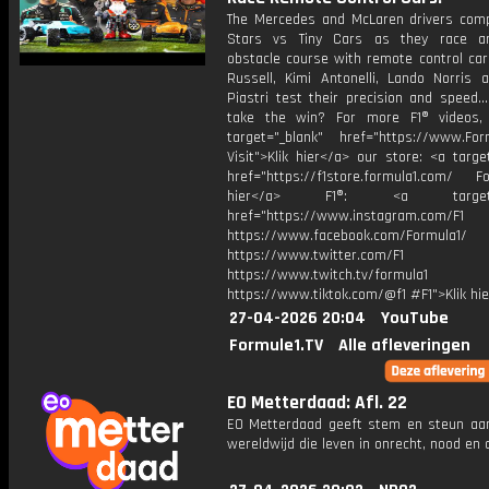
The Mercedes and McLaren drivers comp
Stars vs Tiny Cars as they race a
obstacle course with remote control car
Russell, Kimi Antonelli, Lando Norris 
Piastri test their precision and speed…
take the win? For more F1® videos, 
target="_blank" href="https://www.For
Visit">Klik hier</a> our store: <a targe
href="https://f1store.formula1.com/ Fol
hier</a> F1®: <a target="_
href="https://www.instagram.com/F1
https://www.facebook.com/Formula1/
https://www.twitter.com/F1
https://www.twitch.tv/formula1
https://www.tiktok.com/@f1 #F1">Klik hi
27-04-2026 20:04
YouTube
Formule1.TV
Alle afleveringen
EO Metterdaad: Afl. 22
EO Metterdaad geeft stem en steun a
wereldwijd die leven in onrecht, nood en