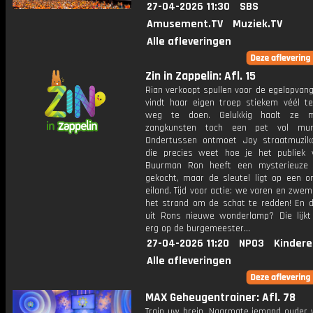
27-04-2026 11:30
SBS
Amusement.TV
Muziek.TV
Alle afleveringen
Zin in Zappelin: Afl. 15
Rian verkoopt spullen voor de egelopvan
vindt haar eigen troep stiekem véél t
weg te doen. Gelukkig haalt ze 
zangkunsten toch een pet vol mun
Ondertussen ontmoet Joy straatmuzik
die precies weet hoe je het publiek 
Buurman Ron heeft een mysterieuze 
gekocht, maar de sleutel ligt op een 
eiland. Tijd voor actie: we varen en zw
het strand om de schat te redden! En di
uit Rons nieuwe wonderlamp? Die lijkt
erg op de burgemeester...
27-04-2026 11:20
NPO3
Kindere
Alle afleveringen
MAX Geheugentrainer: Afl. 78
Train uw brein. Naarmate iemand ouder w