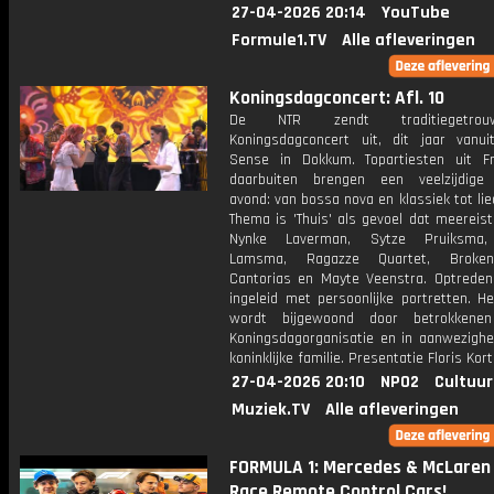
27-04-2026 20:14
YouTube
Formule1.TV
Alle afleveringen
Koningsdagconcert: Afl. 10
De NTR zendt traditiegetro
Koningsdagconcert uit, dit jaar vanui
Sense in Dokkum. Topartiesten uit F
daarbuiten brengen een veelzijdige
avond: van bossa nova en klassiek tot lie
Thema is 'Thuis' als gevoel dat meereist
Nynke Laverman, Sytze Pruiksma
Lamsma, Ragazze Quartet, Broke
Cantorias en Mayte Veenstra. Optrede
ingeleid met persoonlijke portretten. H
wordt bijgewoond door betrokkene
Koningsdagorganisatie en in aanwezighe
koninklijke familie. Presentatie Floris Kort
27-04-2026 20:10
NPO2
Cultuur
Muziek.TV
Alle afleveringen
FORMULA 1: Mercedes & McLaren 
Race Remote Control Cars!