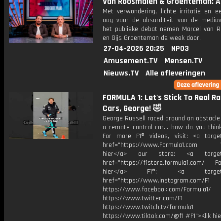
Van Roosmalen & Groenteman: Af
Met verwondering, lichte irritatie en e
oog voor de absurditeit van de media
het publieke debat nemen Marcel van 
en Gijs Groenteman de week door.
27-04-2026 20:25
NPO3
Amusement.TV
Mensen.TV
Nieuws.TV
Alle afleveringen
FORMULA 1: Let's Stick To Real R
Cars, George! 🤣
George Russell raced around an obstacle
a remote control car... how do you thin
For more F1® videos, visit: <a target
href="https://www.Formula1.com Vis
hier</a> our store: <a target=
href="https://f1store.formula1.com/ Fol
hier</a> F1®: <a target="_
href="https://www.instagram.com/F1
https://www.facebook.com/Formula1/
https://www.twitter.com/F1
https://www.twitch.tv/formula1
https://www.tiktok.com/@f1 #F1">Klik hi