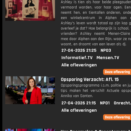
Ashley is tien als haar beide pleegouder
vermoord worden, voor haar ogen. Een
neemt hen, en tientallen anderen, onde
een winkelcentrum in Alphen aan d
Ashley's leven wordt totaal op zijn kop 
overleef je dat? Hoe belangrijk is school, 
vrienden? Ashley neemt Menen-Claire
mee door Alphen aan den Rijn, waar ze n
woont, en droomt van een leven als dj.
27-04-2026 21:25
NPO3
Informatief.TV
Mensen.TV
Alle afleveringen
Opsporing Verzocht: Afl. 15
Opsporingsprogramma i.s.m. politie en ju
tips maken het verschil! Actuele opsp
Anniko van Santen.
27-04-2026 21:15
NPO1
Onrecht
Alle afleveringen