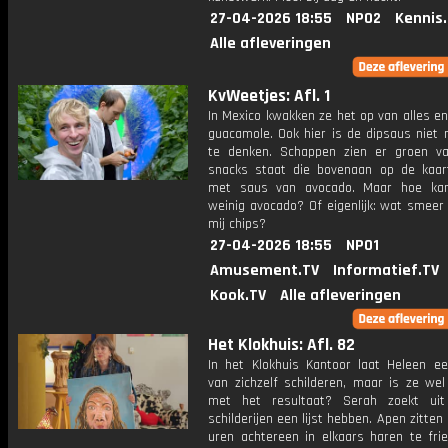
27-04-2026 18:55
NPO2
Kennis
Alle afleveringen
KvWeetjes: Afl. 1
In Mexico kwakken ze het op van alles e
guacamole. Ook hier is de dipsaus niet
te denken. Schappen zien er groen va
snacks staat die bovenaan op de kaar
met saus van avocado. Maar hoe kan
weinig avocado? Of eigenlijk: wat smeer
mij chips?
27-04-2026 18:55
NPO1
Amusement.TV
Informatief.TV
Kook.TV
Alle afleveringen
Het Klokhuis: Afl. 82
In het Klokhuis Kantoor laat Heleen ee
van zichzelf schilderen, maar is ze wel
met het resultaat? Serah zoekt ui
schilderijen een lijst hebben. Apen zitte
uren achtereen in elkaars haren te frie