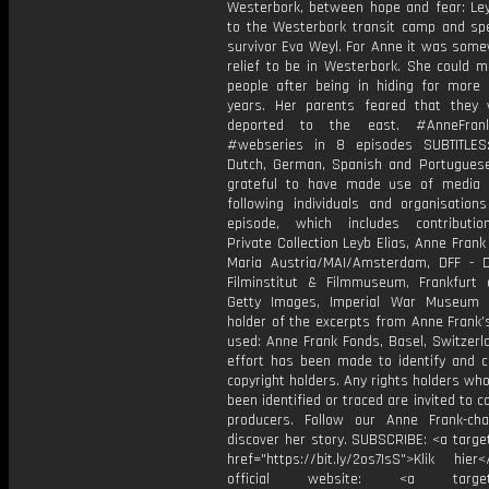
Westerbork, between hope and fear: Ley
to the Westerbork transit camp and sp
survivor Eva Weyl. For Anne it was some
relief to be in Westerbork. She could m
people after being in hiding for more
years. Her parents feared that they
deported to the east. #AnneFran
#webseries in 8 episodes SUBTITLES:
Dutch, German, Spanish and Portugues
grateful to have made use of media
following individuals and organisations
episode, which includes contributi
Private Collection Leyb Elias, Anne Fran
Maria Austria/MAI/Amsterdam, DFF - 
Filminstitut & Filmmuseum, Frankfurt
Getty Images, Imperial War Museum 
holder of the excerpts from Anne Frank’
used: Anne Frank Fonds, Basel, Switzerl
effort has been made to identify and co
copyright holders. Any rights holders wh
been identified or traced are invited to c
producers. Follow our Anne Frank-ch
discover her story. SUBSCRIBE: <a targe
href="https://bit.ly/2os7IsS">Klik hie
official website: <a target="