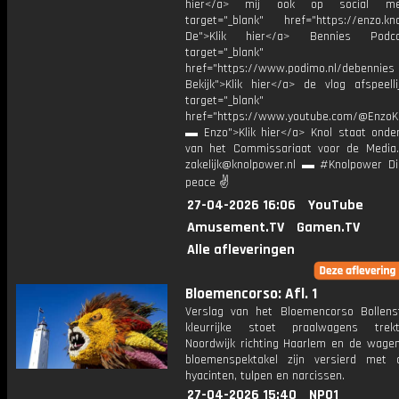
hier</a> mij ook op social me
target="_blank" href="https://enzo.kno
De">Klik hier</a> Bennies Podc
target="_blank"
href="https://www.podimo.nl/debennies
Bekijk">Klik hier</a> de vlog afspeelli
target="_blank"
href="https://www.youtube.com/@EnzoKn
▬ Enzo">Klik hier</a> Knol staat onder
van het Commissariaat voor de Media.
zakelijk@knolpower.nl ▬ #Knolpower Di
peace ✌
27-04-2026 16:06
YouTube
Amusement.TV
Gamen.TV
Alle afleveringen
Bloemencorso: Afl. 1
Verslag van het Bloemencorso Bollens
kleurrijke stoet praalwagens trek
Noordwijk richting Haarlem en de wagen
bloemenspektakel zijn versierd met 
hyacinten, tulpen en narcissen.
27-04-2026 15:40
NPO1