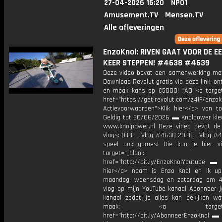
27-04-2026 16:20
NPO1
Amusement.TV
Mensen.TV
Alle afleveringen
EnzoKnol: RIVEN GAAT VOOR DE E
KEER STEPPEN! #4638 #4639
Deze video bevat een samenwerking met
Download Revolut gratis via deze link, o
en maak kans op €5000! *AD <a target
href="https://get.revolut.com/z4lF/enzok
Actievoorwaarden">Klik hier</a> van to
Geldig tot 30/06/2026 ▬ Knolpower kled
www.knolpower.nl Deze video bevat de
vlogs: 0:00 - Vlog #4638 20:18 - Vlog #
speel ook games! Die kan je hier v
target="_blank"
href="http://bit.ly/EnzoKnolYoutube ▬ M
hier</a> naam is Enzo Knol en ik up
maandag, woensdag en zaterdag om 4
vlog op mijn YouTube kanaal Abonneer j
kanaal zodat je alles kan bekijken w
maak: <a target="_b
href="http://bit.ly/AbonneerEnzoKnol ▬ 