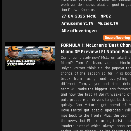
werk van de nieuwe plaat en gaat in ge
Jan Douwe Kroeske.
27-04-2026 14:10
NPO2
Amusement.TV
Muziek.TV
Alle afleveringen
FORMULA 1: McLaren's 'Best Chanc
Miami GP Preview | F1 Nation Pod
Can a 'completely new' McLaren take the 
Miami? Tom Clarkson, James Hinchcl
Jolyon Palmer think it's the papaya te
chance of the season so far. F1 is bac
break from racing, and everything 
different! Tom, Jolyon and Hinch deb
team will make the biggest leap forward
and how the first F1 Sprint weekend of
puts pressure on drivers to get back up
quickly. Can McLaren get ahead of 
Have Ferrari got special upgrades? Will
rise back to the front? Plus, the team 
the news that F1 is returning to Istanbu
'modern classic' which always produces