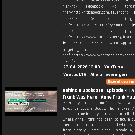
hier</a> Facebook: <a target="
href="http://facebook.com/feyenoord
hier</a> X: <a target="_
href="http://twitter.com/feyenoord
hier</a> Threads: <a target="
href="https://www.threads.net/@feyeno
▶️">Klik hier</a> WhatsApp-kan
target="_blank"
href="https://www.whatsapp.com/chann
hier</a>
27-04-2026 13:00
YouTube
Voetbal.TV
Alle afleveringen
Behind a Bookcase | Episode 4 | 
Frank Was Here | Anne Frank Ho
Meet Leyb, their grandfather was Ann
favourite cousin Buddy. That makes A
distant cousin. Leyb travels to all t
where Anne Frank has been to figure ou
means to be related to her and what we 
from history. Come along! Episode 4,