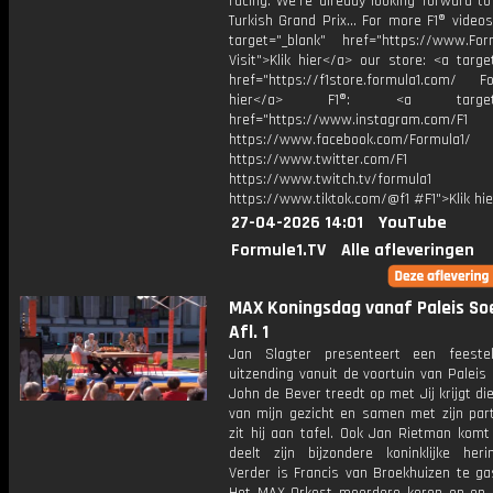
racing. We're already looking forward t
Turkish Grand Prix... For more F1® videos,
target="_blank" href="https://www.For
Visit">Klik hier</a> our store: <a targe
href="https://f1store.formula1.com/ Fol
hier</a> F1®: <a target="_
href="https://www.instagram.com/F1
https://www.facebook.com/Formula1/
https://www.twitter.com/F1
https://www.twitch.tv/formula1
https://www.tiktok.com/@f1 #F1">Klik hi
27-04-2026 14:01
YouTube
Formule1.TV
Alle afleveringen
MAX Koningsdag vanaf Paleis Soe
Afl. 1
Jan Slagter presenteert een feesteli
uitzending vanuit de voortuin van Paleis 
John de Bever treedt op met Jij krijgt die
van mijn gezicht en samen met zijn par
zit hij aan tafel. Ook Jan Rietman komt 
deelt zijn bijzondere koninklijke herin
Verder is Francis van Broekhuizen te ga