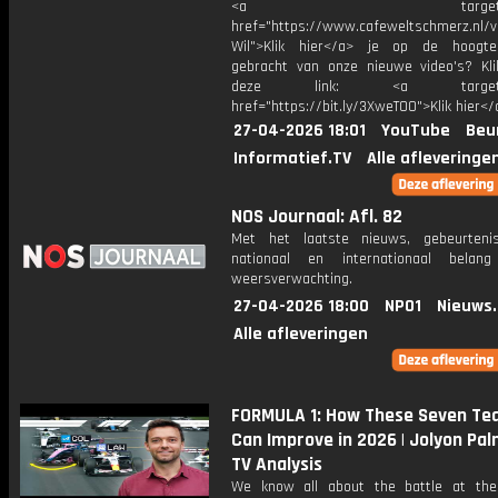
<a target="_bl
href="https://www.cafeweltschmerz.nl/v
Wil">Klik hier</a> je op de hoogt
gebracht van onze nieuwe video's? Kl
deze link: <a target="_
href="https://bit.ly/3XweTO0">Klik hier</
27-04-2026 18:01
YouTube
Beu
Informatief.TV
Alle afleveringe
NOS Journaal: Afl. 82
Met het laatste nieuws, gebeurteni
nationaal en internationaal bela
weersverwachting.
27-04-2026 18:00
NPO1
Nieuws
Alle afleveringen
FORMULA 1: How These Seven T
Can Improve in 2026 | Jolyon Pal
TV Analysis
We know all about the battle at the