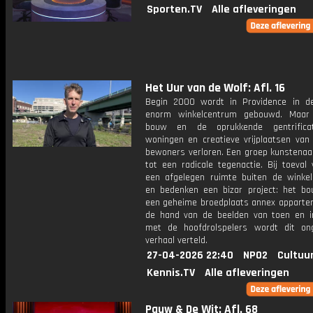
Sporten.TV
Alle afleveringen
Het Uur van de Wolf: Afl. 16
Begin 2000 wordt in Providence in 
enorm winkelcentrum gebouwd. Maar
bouw en de oprukkende gentrifica
woningen en creatieve vrijplaatsen van 
bewoners verloren. Een groep kunstenaar
tot een radicale tegenactie. Bij toeval
een afgelegen ruimte buiten de winke
en bedenken een bizar project: het b
een geheime broedplaats annex apparte
de hand van de beelden van toen en i
met de hoofdrolspelers wordt dit onge
verhaal verteld.
27-04-2026 22:40
NPO2
Cultuu
Kennis.TV
Alle afleveringen
Pauw & De Wit: Afl. 68