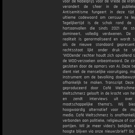
voor de Nobelprijs voor de Vrede de kran
verandert de sfeer in de publiek
Antisemitisme fungeert in deze tij
ultieme codewoord om censuur te leg
Tegelijkertijd is de schok rond de
hartaanvallen die sinds 2021 de sta
domineert, volledig verdwenen. De 
realiteit is genormaliseerd en wordt 
als de nieuwe standaard gepresent
rechtsstaat lijkt onder druk te s
'WOOende' rechter houdt zich opvallend st
de WOO-verzoeken onbeantwoord. De cir
gesloten door de opmars van AI. Deze te
dient niet de menselijke vooruitgang, m
instrument om de bevolking doelbewu
afhankelijk te maken. Transcript Deze
geproduceerd door Café Weltschme
Weltschmerz gelooft in de kracht van he
en zendt interviews uit over 
maatschappelijke thema's. Wij bi
hoogwaardig alternatief voor de ma
media. Café Weltschmerz is onafhankelij
verbonden aan politieke, religieuze of c
partijen. Wil je meer video's bekijken
hoogte blijven via onze nieuwsbrief? Ga