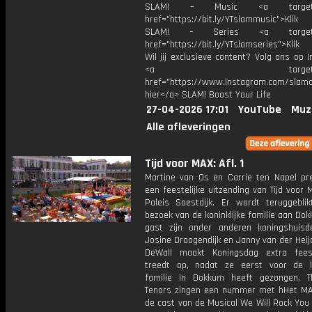
SLAM! – Music <a target="_
href="https://bit.ly/YTslammusic">Klik
SLAM! – Series <a target="
href="https://bit.ly/YTslamseries">Klik
Wil jij exclusieve content? Volg ons op 
<a target="_bl
href="https://www.instagram.com/slamoff
hier</a> SLAM! Boost Your Life
27-04-2026 17:01
YouTube
Muz
Alle afleveringen
Tijd voor MAX: Afl. 1
Martine van Os en Carrie ten Napel pr
een feestelijke uitzending van Tijd voor
Paleis Soestdijk. Er wordt teruggebli
bezoek van de koninklijke familie aan Do
gast zijn onder anderen koningshuisd
Josine Droogendijk en Janny van der Heij
DeWall maakt Koningsdag extra feest
treedt op, nadat ze eerst voor de ko
familie in Dokkum heeft gezongen. 
Tenors zingen een nummer met hHet MA
de cast van de Musical We Will Rock You