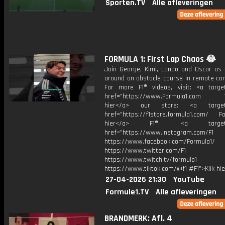
Sporten.TV
Alle afleveringen
FORMULA 1: First Lap Chaos 😂
Join George, Kimi, Lando and Oscar as 
around an obstacle course in remote con
For more F1® videos, visit: <a target
href="https://www.Formula1.com Vis
hier</a> our store: <a target=
href="https://f1store.formula1.com/ Fol
hier</a> F1®: <a target="_
href="https://www.instagram.com/F1
https://www.facebook.com/Formula1/
https://www.twitter.com/F1
https://www.twitch.tv/formula1
https://www.tiktok.com/@f1 #F1">Klik hi
27-04-2026 21:30
YouTube
Formule1.TV
Alle afleveringen
BRANDMERK: Afl. 4