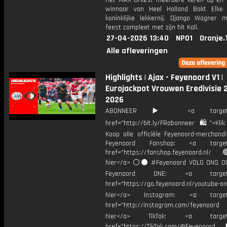
Het MAX Orkest meerdere keren op en
winnaar van Heel Holland Bakt Elke
koninklijke lekkernij. Django Wagner 
feest compleet met zijn hit Kali.
27-04-2026 13:40
NPO1
Oranje.
Alle afleveringen
Highlights | Ajax - Feyenoord V1 |
Eurojackpot Vrouwen Eredivisie 
2026
ABONNEER ▶️ <a target="_
href="http://bit.ly/FRabonneer 🛍">Klik
Koop alle officiële Feyenoord-merchandi
Feyenoord Fanshop: <a target="
href="https://fanshop.feyenoord.nl/
hier</a> ⚪️⚫ #Feyenoord VOLG ONS OO
Feyenoord ONE: <a target="
href="https://go.feyenoord.nl/youtube-on
hier</a> Instagram: <a target=
href="http://instagram.com/feyenoord
hier</a> TikTok: <a target="
href="https://TikTok.com/@Feyenoord