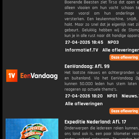
Boenende Beesten ziet Tirsa dat apen el
alleen vlooien om hun vacht schoon t
maar vooral om hun onderlinge 
versterken. Een keukenmachine, snijdt,
hakt. Maar zo snel dat je eigenlijk niet z
gebeurt. Gelukkig hebben wij de Slo
kun je in alle rust naar dit handige appara
27-04-2026 18:45
NPO3
Informatief.TV
Alle afleveringe
EenVandaag: Afl. 99
Het laatste nieuws en achtergronden ui
en buitenland. Via het EenVandaag Op
kunnen 50.000 leden hun stem laten
reageren op actuele thema's.
27-04-2026 18:20
NPO1
Nieuws.
Alle afleveringen
Expeditie Nederland: Afl. 17
Onderwerpen die iedereen raken kunnen, 
ons land ook is, een paar kilometer ver