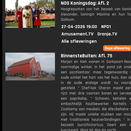
NOS Koningsdag: Afl. 2
Hoogtepunten van het bezoek van konin
Alexander, koningin Máxima en hun fa
Dokkum.
27-04-2026 19:00
NPO1
Amusement.TV
Oranje.TV
Alle afleveringen
BinnensteBuiten: Afl. 75
Marjon en Kiek wonen in Santpoort-Noo
voormalige winkel. In het pand zat ond
een postkantoor maar tegenwoordig 
oude winkel het hart van het huis. Aan d
in de oude etalage wordt nu vooral
getafeld. * Chef-kok Sharon maakt een
rijst met drie soorten bonen en serveer
een paprikakip. * Schaven, beitelen 
ambachtelijk houtbewerker Kornelis
Zoutkamp aan meubels die allesbehalve 
zijn. Hij maakt unieke stukken van mas
met traditionele houtverbindingen. * I
bezoekt kunsthistoricus Geert een in
kunstwerk. Mooi bij dag én nacht.