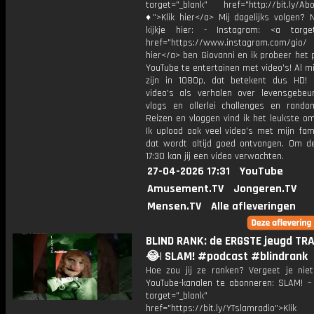
target="_blank" href="http://bit.ly/Ab
♦">Klik hier</a> Mij dagelijks volgen?
kijkje hier: - Instagram: <a target
href="https://www.instagram.com/gio/
hier</a> ben Giovanni en ik probeer het 
YouTube te entertainen met video's! Al mi
zijn in 1080p, dat betekent dus HD! 
video's als verhalen over levensgebeur
vlogs en allerlei challenges en rando
Reizen en vloggen vind ik het leukste o
Ik upload ook veel video's met mijn fam
dat wordt altijd goed ontvangen. Om 
17:30 kan jij een video verwachten.
27-04-2026 17:31
YouTube
Amusement.TV
Jongeren.TV
Mensen.TV
Alle afleveringen
BLIND RANK: de ERGSTE jeugd TR
😂| SLAM! #podcast #blindrank
Hoe zou jij ze ranken? Vergeet je nie
YouTube-kanalen te abonneren: SLAM! –
target="_blank"
href="https://bit.ly/YTslamradio">Klik