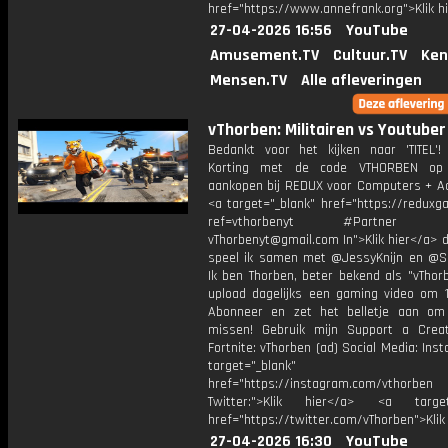
href="https://www.annefrank.org">Klik h
27-04-2026 16:56
YouTube
Amusement.TV
Cultuur.TV
Ken
Mensen.TV
Alle afleveringen
vThorben: Militairen vs Youtuber
Bedankt voor het kijken naar 'TITEL'!
Korting met de code VTHORBEN op
aankopen bij REDUX voor Computers + Ac
<a target="_blank" href="https://reduxg
ref=vthorbenyt #Partner Bu
vThorbenyt@gmail.com In">Klik hier</a> 
speel ik samen met @JessyKnijn en @Sa
Ik ben Thorben, beter bekend als "vThor
upload dagelijks een gaming video om 1
Abonneer en zet het belletje aan om
missen! Gebruik mijn Support a Crea
Fortnite: vThorben (ad) Social Media: Ins
target="_blank"
href="https://instagram.com/vthorben
Twitter:">Klik hier</a> <a target=
href="https://twitter.com/vThorben">Klik
27-04-2026 16:30
YouTube