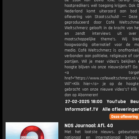
de zaak van David Icke, terwijl zo
haatpredikers wél toegang krijgen. Ook 
Nederland komt uiteraard aan bod
aflevering van Staatsschuld! --- Deze
geproduceerd door Café Weltschme
Weltschmerz gelooft in de kracht van he
en zendt interviews uit over 
maatschappelijke thema's. Wij bi
hoogwaardig alternatief voor de ma
media. Café Weltschmerz is onafhankelij
verbonden aan politieke, religieuze of c
partijen. Wil je meer video's bekijken
hoogte blijven via onze nieuwsbrief? Ga
<a target="_bl
href="https://www.cafeweltschmerz.nl/v
Wil">Klik hier</a> je op de hoogt
gebracht van onze nieuwe video's? Klik 
dan op Abonneren!
27-02-2025 18:00
YouTube
Beu
Informatief.TV
Alle afleveringe
NOS Journaal: Afl. 40
Met het laatste nieuws, gebeurteni
nationaal en internationaal bela