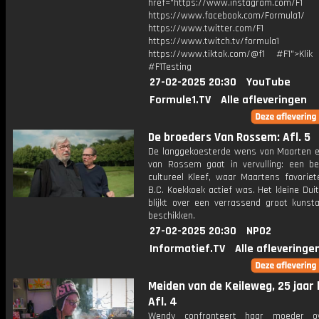
href="https://www.instagram.com/F1
https://www.facebook.com/Formula1/
https://www.twitter.com/F1
https://www.twitch.tv/formula1
https://www.tiktok.com/@f1 #F1">Klik
#F1Testing
27-02-2025 20:30
YouTube
Formule1.TV
Alle afleveringen
De broeders Van Rossem: Afl. 5
De langgekoesterde wens van Maarten e
van Rossem gaat in vervulling: een b
cultureel Kleef, waar Maartens favoriet
B.C. Koekkoek actief was. Het kleine Dui
blijkt over een verrassend groot kunst
beschikken.
27-02-2025 20:30
NPO2
Informatief.TV
Alle afleveringe
Meiden van de Keileweg, 25 jaar 
Afl. 4
Wendy confronteert haar moeder o