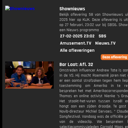
Shownieuws
Bekijk aflevering 58 van Shownieuws ui
2025 hier op KIJK. Deze aflevering is u
op 27 februari, 23:02 uur bij SBS6. Sho
een Nieuws programma
27-02-2025 23:02
SBS
Amusement.TV
Nieuws.TV
Alle afleveringen
Bar Laat: Afl. 32
Omstreden influencer Andrew Tate is a
in de VS. Hij mocht Roemenië jaren niet
er een aantal strafzaken tegen hem liep
toestemming om Amerika in te re
bespreken het met Amerikacorresponde
Thomas en online activist Nienke 's Gra
Het staakt-het-vuren tussen Israël
hangt aan een zijden draadje. Te gast
Novib-directeur Michiel Servaes. * Claud
Songfestival. Vandaag was de officiële p
van de videoclip. We bespreken
selectiecommissieleden Cornald Maas en