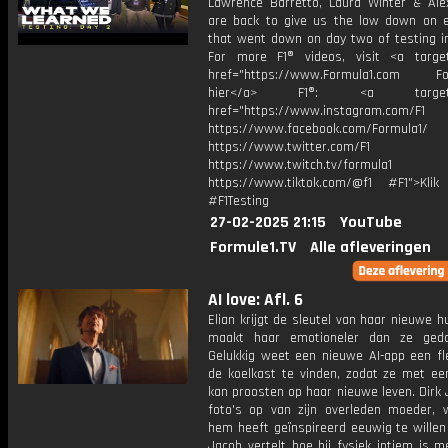
Lawrence Barretto, Laura Winter & Ale
are back to give us the low down on e
that went down on day two of testing in
For more F1® videos, visit <a target
href="https://www.Formula1.com Fol
hier</a> F1®: <a target="_
href="https://www.instagram.com/F1
https://www.facebook.com/Formula1/
https://www.twitter.com/F1
https://www.twitch.tv/formula1
https://www.tiktok.com/@f1 #F1">Klik
#F1Testing
27-02-2025 21:15
YouTube
Formule1.TV
Alle afleveringen
AI love: Afl. 6
Elian krijgt de sleutel van haar nieuwe h
maakt haar emotioneler dan ze geda
Gelukkig weet een nieuwe AI-app een fle
de koelkast te vinden, zodat ze met een
kan proosten op haar nieuwe leven. Dirk
foto's op van zijn overleden moeder, 
hem heeft geïnspireerd eeuwig te willen
Jacob vertelt hoe hij fysiek intiem is me