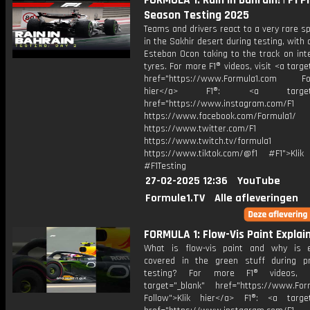
FORMULA 1: Rain In Bahrain! | F1 P
Season Testing 2025
Teams and drivers react to a very rare sp
in the Sakhir desert during testing, with 
Esteban Ocon taking to the track on int
tyres. For more F1® videos, visit <a targe
href="https://www.Formula1.com Fol
hier</a> F1®: <a target="_
href="https://www.instagram.com/F1
https://www.facebook.com/Formula1/
https://www.twitter.com/F1
https://www.twitch.tv/formula1
https://www.tiktok.com/@f1 #F1">Klik
#F1Testing
27-02-2025 12:36
YouTube
Formule1.TV
Alle afleveringen
FORMULA 1: Flow-Vis Paint Explai
What is flow-vis paint and why is 
covered in the green stuff during p
testing? For more F1® videos, 
target="_blank" href="https://www.For
Follow">Klik hier</a> F1®: <a target