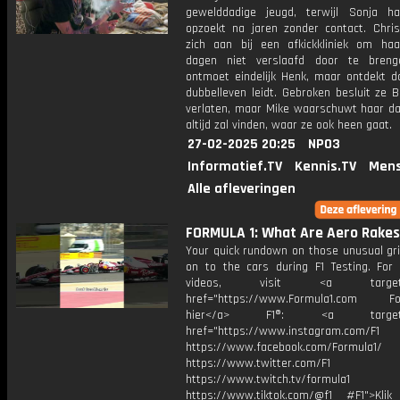
gewelddadige jeugd, terwijl Sonja h
opzoekt na jaren zonder contact. Chris
zich aan bij een afkickkliniek om haa
dagen niet verslaafd door te breng
ontmoet eindelijk Henk, maar ontdekt da
dubbelleven leidt. Gebroken besluit ze 
verlaten, maar Mike waarschuwt haar dat
altijd zal vinden, waar ze ook heen gaat.
27-02-2025 20:25
NPO3
Informatief.TV
Kennis.TV
Mens
Alle afleveringen
FORMULA 1: What Are Aero Rakes
Your quick rundown on those unusual gri
on to the cars during F1 Testing. For
videos, visit <a target="_
href="https://www.Formula1.com Fol
hier</a> F1®: <a target="_
href="https://www.instagram.com/F1
https://www.facebook.com/Formula1/
https://www.twitter.com/F1
https://www.twitch.tv/formula1
https://www.tiktok.com/@f1 #F1">Klik