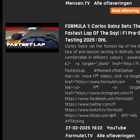
Mensen.TV
Alle afleveringen
FORMULA 1: Carlos Sainz Sets Th
Fastest Lap Of The Day! | F1 Pre
Testing 2025 | DHL
Carlos Sainz set the fastest lap of the 
two of pre-season testing in Bahrain, lo
comfortable in Williams colours - power
👉 <a target="_blank" href="http://f1
FastestLap #MomentsThatDeliver F
hier</a> more F1® videos, visit <a targe
href="https://www.Formula1.com Fol
hier</a> F1®: <a target="_
href="https://www.instagram.com/F1
https://www.facebook.com/Formula1/
https://www.twitter.com/F1
https://www.twitch.tv/formula1
https://www.tiktok.com/@f1 #F1">Klik
#F1Testing
27-02-2025 19:22
YouTube
Formule1.TV
Alle afleveringen