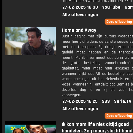
href="https://twitter.com/vThorben">Klik
27-02-2025 16:30
YouTube
Gam
Alle afleveringen
Home and Away
Justin begint met zijn cursus woedebe
maar heeft al tijdens de eerste sessie ee
met de therapeut. Zij dringt erop aa
geduld moet hebben en de therapie
neemt. Marilyn vermoedt dat John uit m
de grote bestelling zonnebrandcrè
geplaatst, maar moet haar excuses 
wanneer blijkt dat Alf de bestelling de
wordt ontslagen uit het ziekenhuis en i
Rose, wanneer hij ontdekt dat Jamies b
dezelfde dag is en zij dit voor h
verzwegen.
27-02-2025 16:25
SBS
Serie.TV
Alle afleveringen
Ik kan mom life niet altijd goed
handelen. Zeg maar, slecht hand