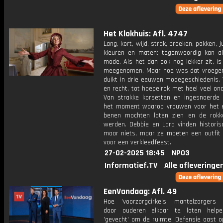
Het Klokhuis: Afl. 4747
Lang, kort, wijd, strak, broeken, pakken, j
kleuren en maten: tegenwoordig kan al
mode. Als het dan ook nog lekker zit, i
meegenomen. Maar hoe was dat vroege
duikt in drie eeuwen modegeschiedenis. 
en recht, tot hoepelrok met heel veel on
Van strakke korsetten en ingesnoerde ta
het moment waarop vrouwen voor het 
benen mochten laten zien en de rokk
werden. Debbie en Lara vinden histori
maar niets, maar ze moeten een outfit
voor een verkleedfeest.
27-02-2025 18:45
NPO3
Informatief.TV
Alle afleveringe
EenVandaag: Afl. 49
Hoe 'voorzorgcirkels' mantelzorgers 
door ouderen elkaar te laten help
'gevecht' om de ruimte: Defensie aast o