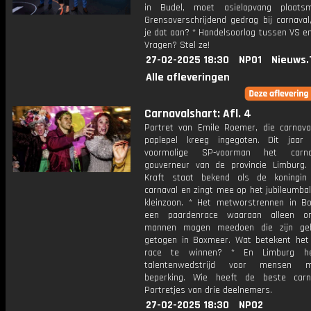
in Budel, moet asielopvang plaats
Grensoverschrijdend gedrag bij carnaval
je dat aan? * Handelsoorlog tussen VS e
Vragen? Stel ze!
27-02-2025 18:30
NPO1
Nieuws.
Alle afleveringen
Carnavalshart: Afl. 4
Portret van Emile Roemer, die carnav
paplepel kreeg ingegoten. Dit jaar
voormalige SP-voorman het carn
gouverneur van de provincie Limburg.
Kraft staat bekend als de koningin
carnaval en zingt mee op het jubileumba
kleinzoon. * Het metworstrennen in B
een paardenrace waaraan alleen o
mannen mogen meedoen die zijn ge
getogen in Boxmeer. Wat betekent he
race te winnen? * En Limburg h
talentenwedstrijd voor mensen 
beperking. Wie heeft de beste carn
Portretjes van drie deelnemers.
27-02-2025 18:30
NPO2