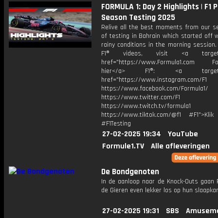
FORMULA 1: Day 2 Highlights | F1 P
Season Testing 2025
Relive all the best moments from our s
of testing in Bahrain which started off
rainy conditions in the morning session
F1® videos, visit <a target="
href="https://www.Formula1.com Fol
hier</a> F1®: <a target="_
href="https://www.instagram.com/F1
https://www.facebook.com/Formula1/
https://www.twitter.com/F1
https://www.twitch.tv/formula1
https://www.tiktok.com/@f1 #F1">Klik
#F1Testing
27-02-2025 19:34
YouTube
Formule1.TV
Alle afleveringen
De Bondgenoten
In de aanloop naar de Knock-Outs gaan 
de Gieren even lekker los op hun slaapka
27-02-2025 19:31
SBS
Amuseme