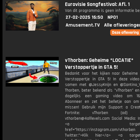
Eurovisie Songfestival: Afl. 1
Van dit programma is geen informatie be
27-02-2025 16:50
NPO1
Amusement.TV
Alle afleveringe
vThorben: Geheime *LOCATIE*
Verstoppertje in GTA 5!
Bedankt voor het kijken naar Geheime 
Verstoppertje in GTA 5! In deze video
samen met @JessyKnijn en @Santino_Y
Thorben, beter bekend als "vThorben" en
dagelijks een gaming video om 16
Abonneer en zet het belletje aan om
missen! Gebruik mijn Support a Crea
Fortnite: vThorben (ad) Bu
vthorben@4alllevels.com Social Media: I
<a target="_bl
href="https://instagram.com/vthorben
Twitter:">Klik hier</a> <a target=