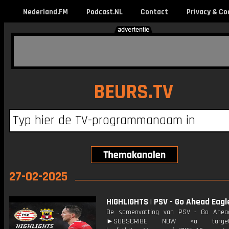
Nederland.FM
Podcast.NL
Contact
Privacy & Co
BEURS.TV
27-02-2025
HIGHLIGHTS | PSV - Go Ahead Eagl
De samenvatting van PSV - Go Ahead
►SUBSCRIBE NOW <a target="