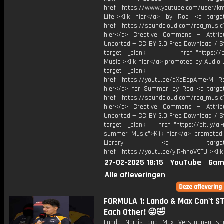
href="https://www.youtube.com/user/k
Life">Klik hier</a> by Roa <a target
href="https://soundcloud.com/roa_music1
hier</a> Creative Commons — Attrib
Unported — CC BY 3.0 Free Download / S
target="_blank" href="https://bit.
Music">Klik hier</a> promoted by Audio 
target="_blank"
href="https://youtu.be/dXqEepAme-M Re
hier</a> for Summer by Roa <a target
href="https://soundcloud.com/roa_music1
hier</a> Creative Commons — Attrib
Unported — CC BY 3.0 Free Download / S
target="_blank" href="https://bit.ly/al-
summer Music">Klik hier</a> promoted
Library <a target="_b
href="https://youtu.be/yiR-hhoV9TU">Klik
27-02-2025 18:15
YouTube
Gam
Alle afleveringen
FORMULA 1: Lando & Max Can't S
Each Other! 😜🤣
Lando Norris and Max Verstappen sh