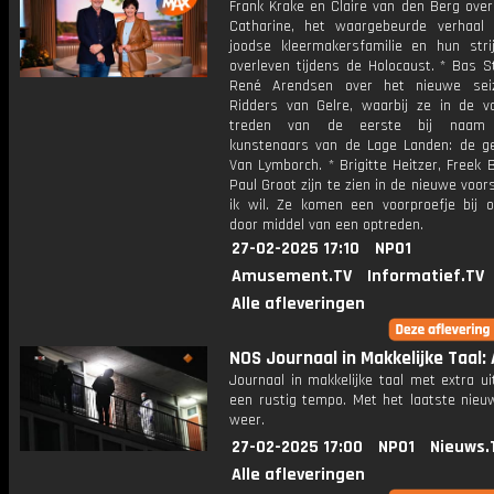
Frank Krake en Claire van den Berg over
Catharine, het waargebeurde verhaal
joodse kleermakersfamilie en hun str
overleven tijdens de Holocaust. * Bas 
René Arendsen over het nieuwe sei
Ridders van Gelre, waarbij ze in de v
treden van de eerste bij naam 
kunstenaars van de Lage Landen: de g
Van Lymborch. * Brigitte Heitzer, Freek 
Paul Groot zijn te zien in de nieuwe voors
ik wil. Ze komen een voorproefje bij 
door middel van een optreden.
27-02-2025 17:10
NPO1
Amusement.TV
Informatief.TV
Alle afleveringen
NOS Journaal in Makkelijke Taal: 
Journaal in makkelijke taal met extra ui
een rustig tempo. Met het laatste nieu
weer.
27-02-2025 17:00
NPO1
Nieuws.
Alle afleveringen