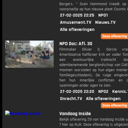
Borgers. * Sven Hammond treedt op
voorproefje op hun nieuwe plaat Cosmic 
27-02-2025 22:25
NPO1
Amusement.TV
Nieuws.TV
Alle afleveringen
NPO Doc: Afl. 30
Filmmaker Olivier S. Garcia vra
Amerikaanse halfbroer Erik en vader To
een avontuurlijke trektocht d
adembenemende berglandschap van Calif
mannen worstelen op hun eigen manie
familiegeschiedenis. De ruige omgevi
hen hun innerlijke conflicten en o
spanningen onder ogen te zien.
27-02-2025 22:20
NPO2
Kennis.
Onrecht.TV
Alle afleveringen
Vandaag Inside
Bekijk aflevering 29 van Vandaag Inside u
7 hier op KIJK. Deze aflevering is uitgezo