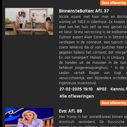
BinnensteBuiten: Afl. 37
Nicole woont met haar man en docht
woning uit 1903 in Udenhout. Ze knapte 
deel van het huis zelf op met gevoel vo
en kleur. Grote verrassing is de badkamer
Culinair expert Alain Caron is in Sittard 
verdiepen in de nonnevot, een typisch L
zoete lekkernij die al van oudsher heel 
gegeten tijdens het carnaval, dat morgen
En ook tuinexpert Manon is in Limburg. 
de handen uit de mouwen in de tuin
liefdevol jongerenopvanghuis. * In de 
Leiden vertelt Rogier van Vugt 
venusschoentje, een bijzondere orchide
ingenieuze insectenval.
27-02-2025 19:10
NPO2
Kennis.
Alle afleveringen
Eva: Afl. 88
Met Trump is het wereldtoneel binnen 
drastisch veranderd. De Russische 