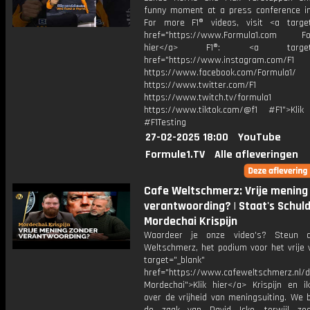
funny moment at a press conference in
For more F1® videos, visit <a target
href="https://www.Formula1.com Fol
hier</a> F1®: <a target="_
href="https://www.instagram.com/F1
https://www.facebook.com/Formula1/
https://www.twitter.com/F1
https://www.twitch.tv/formula1
https://www.tiktok.com/@f1 #F1">Klik
#F1Testing
27-02-2025 18:00
YouTube
Formule1.TV
Alle afleveringen
Cafe Weltschmerz: Vrije mening
verantwoording? | Staat's Schuld
Mordechai Krispijn
Waardeer je onze video's? Steun 
Weltschmerz, het podium voor het vrije 
target="_blank"
href="https://www.cafeweltschmerz.nl/
Mordechai">Klik hier</a> Krispijn en i
over de vrijheid van meningsuiting. We 