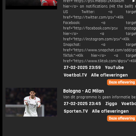
href="https://psv.media/2KXaA6m ►T
hier</a> on notifications (Hit the bell
US Twitter: <a target="_
href="http://twitter.com/psv">Klik
Facebook: <a target="_
href="http://facebook.com/psv Instagr
hier</a> <a target="_
href="http://instagram.com/psv">Klik
Snapchat: <a target="_
href="https://www.snapchat.com/add/p
TikTok:">Klik hier</a> <a target=
href="https://www.tiktok.com/@psv">Klik
27-02-2025 23:59
YouTube
Voetbal.TV
Alle afleveringen
Bologna - AC Milan
Van dit programma is geen informatie be
27-02-2025 23:45
Ziggo
Voetba
Sporten.TV
Alle afleveringen