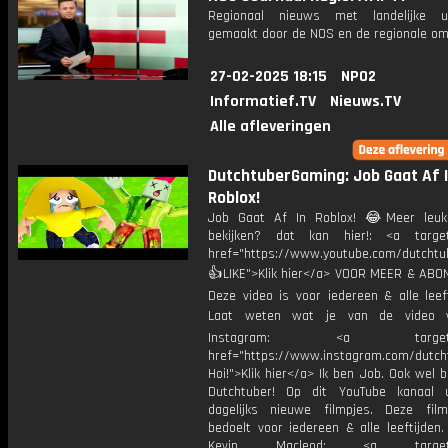
Regionaal nieuws met landelijke uit
gemaakt door de NOS en de regionale om
27-02-2025 18:15
NPO2
Informatief.TV
Nieuws.TV
Alle afleveringen
DutchtuberGaming: Job Gaat Af 
Roblox!
Job Gaat Af In Roblox! 😂Meer leuk
bekijken? dat kan hier!: <a target
href="https://www.youtube.com/dutcht
👍LIKE">Klik hier</a> VOOR MEER & ABO
Deze video is voor iedereen & alle leef
Laat weten wat je van de video v
Instagram: <a target="_
href="https://www.instagram.com/dutch
Hoi!">Klik hier</a> Ik ben Job. Ook wel 
Dutchtuber! Op dit YouTube kanaal 
dagelijks nieuwe filmpjes. Deze film
bedoelt voor iedereen & alle leeftijden
Kevin Macleod: <a target="