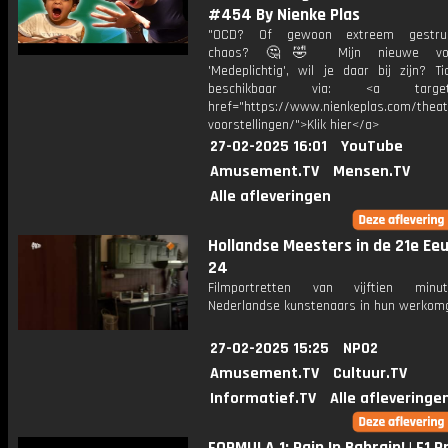
#454 By Nienke Plas
"OCD? Of gewoon extreem gestruc
chaos? 🤔🤣 Mijn nieuwe voors
'Medeplichtig', wil je daar bij zijn? Ti
beschikbaar via: <a target="
href="https://www.nienkeplas.com/theat
voorstellingen/">Klik hier</a>
27-02-2025 16:01
YouTube
Amusement.TV
Mensen.TV
Alle afleveringen
Hollandse Meesters in de 21e Eeu
24
Filmportretten van vijftien min
Nederlandse kunstenaars in hun werkomg
27-02-2025 15:25
NPO2
Amusement.TV
Cultuur.TV
Informatief.TV
Alle afleveringe