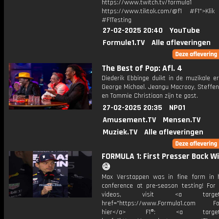
https://www.twitch.tv/formula1
https://www.tiktok.com/@f1 #F1">Klik
#F1Testing
27-02-2025 20:40
YouTube
Formule1.TV
Alle afleveringen
The Best of Pop: Afl. 4
Diederik Ebbinge duikt in de muzikale e
George Michael. Jeangu Macrooy, Steffen
en Tommie Christiaan zijn te gast.
27-02-2025 20:35
NPO1
Amusement.TV
Mensen.TV
Muziek.TV
Alle afleveringen
FORMULA 1: First Presser Back W
😅
Max Verstappen was in fine form in 
conference at pre-season testing! For
videos, visit <a target="_
href="https://www.Formula1.com Fol
hier</a> F1®: <a target="_