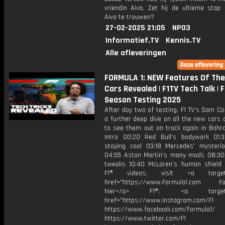
vriendin Aiva. Zet hij de ultieme stap
Aiva te trouwen?
27-02-2025 21:05
NPO3
Informatief.TV
Kennis.TV
Alle afleveringen
FORMULA 1: NEW Features Of The
Cars Revealed | F1TV Tech Talk | F
Season Testing 2025
After day two of testing, F1 TV’s Sam Co
a further deep dive on all the new cars
to see them out on track again in Bahra
Intro 00:20 Red Bull's bodywork 01:3
staying cool 03:18 Mercedes' myster
04:55 Aston Martin's many mods 08:30
tweaks 10:40 McLaren's human shield
F1® videos, visit <a target="
href="https://www.Formula1.com Fol
hier</a> F1®: <a target="_
href="https://www.instagram.com/F1
https://www.facebook.com/Formula1/
https://www.twitter.com/F1