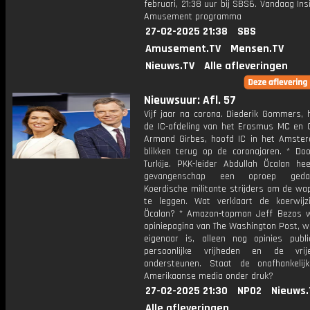
februari, 21:38 uur bij SBS6. Vandaag Ins
Amusement programma
27-02-2025 21:38
SBS
Amusement.TV
Mensen.TV
Nieuws.TV
Alle afleveringen
Nieuwsuur: Afl. 57
Vijf jaar na corona. Diederik Gommers, 
de IC-afdeling van het Erasmus MC en O
Armand Girbes, hoofd IC in het Amst
blikken terug op de coronajaren. * Doo
Turkije. PKK-leider Abdullah Öcalan hee
gevangenschap een oproep ged
Koerdische militante strijders om de wa
te leggen. Wat verklaart de koerwijz
Öcalan? * Amazon-topman Jeff Bezos w
opiniepagina van The Washington Post, w
eigenaar is, alleen nog opinies publi
persoonlijke vrijheden en de vri
ondersteunen. Staat de onafhankelij
Amerikaanse media onder druk?
27-02-2025 21:30
NPO2
Nieuws.
Alle afleveringen