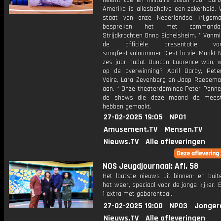
neemt toe en militaire steun voor Euro
Amerika is allesbehalve een zekerheid. 
staat van onze Nederlandse krijgsm
bespreken het met commanda
Strijdkrachten Onno Eichelsheim. * Vanm
de officiële presentatie v
songfestivalnummer C'est la vie. Maakt 
zes jaar nadat Duncan Laurence won, 
op de overwinning? April Darby, Pet
Veire, Lara Zevenberg en Jaap Reesema
aan. * Onze theaterdominee Peter Panne
de shows die deze maand de meest
hebben gemaakt.
27-02-2025 19:05
NPO1
Amusement.TV
Mensen.TV
Nieuws.TV
Alle afleveringen
NOS Jeugdjournaal: Afl. 58
Het laatste nieuws uit binnen- en buit
het weer, speciaal voor de jonge kijker.
1 extra met gebarentaal.
27-02-2025 19:00
NPO3
Jonger
Nieuws.TV
Alle afleveringen