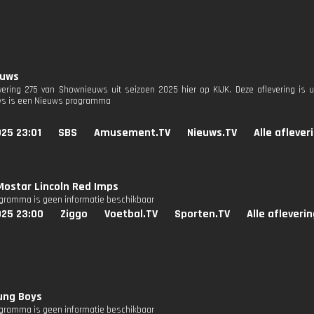
euws
evering 275 van Shownieuws uit seizoen 2025 hier op KIJK. Deze aflevering is u
s is een Nieuws programma
25 23:01
SBS
Amusement.TV
Nieuws.TV
Alle aflever
 Mostar Lincoln Red Imps
ogramma is geen informatie beschikbaar
025 23:00
Ziggo
Voetbal.TV
Sporten.TV
Alle afleveri
ung Boys
ogramma is geen informatie beschikbaar