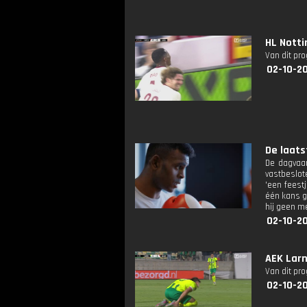
HL Notti
Van dit pr
02-10-2
De laats
De dagvaar
vastbeslot
'een feest
één kans ge
hij geen m
02-10-2
AEK Larn
Van dit pr
02-10-2