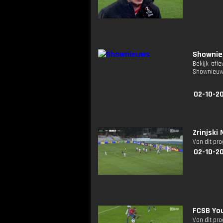
Showni
Bekijk afl
Shownieuw
02-10-20
Zrinjski
Van dit pr
02-10-2
FCSB Yo
Van dit pr