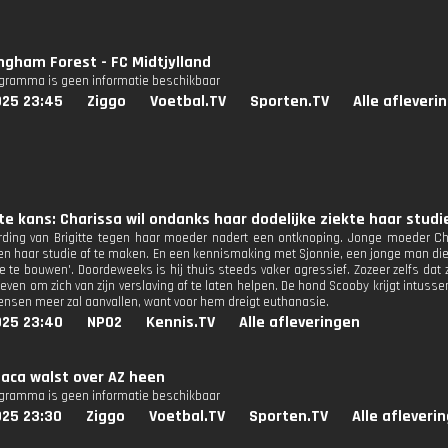
ngham Forest - FC Midtjylland
ogramma is geen informatie beschikbaar
025 23:45
Ziggo
Voetbal.TV
Sporten.TV
Alle afleveri
te kans: Charissa wil ondanks haar dodelijke ziekte haar stud
ding van Brigitte tegen haar moeder nadert een ontknoping. Jonge moeder Cha
en haar studie af te maken. En een kennismaking met Sjonnie, een jonge man die
je te bouwen'. Doordeweeks is hij thuis steeds vaker agressief. Zozeer zelfs dat
ven om zich van zijn verslaving af te laten helpen. De hond Scooby krijgt intusse
ensen meer zal aanvallen, want voor hem dreigt euthanasie.
025 23:40
NPO2
Kennis.TV
Alle afleveringen
aca walst over AZ heen
ogramma is geen informatie beschikbaar
025 23:30
Ziggo
Voetbal.TV
Sporten.TV
Alle afleveri