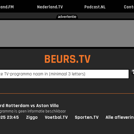
land.FM
Nederland.TV
Podcast.NL
Cont
BEURS.TV
d Rotterdam vs Aston Villa
ogramma is geen informatie beschikbaar
025 23:45
Ziggo
Voetbal.TV
Sporten.TV
Alle afleveri