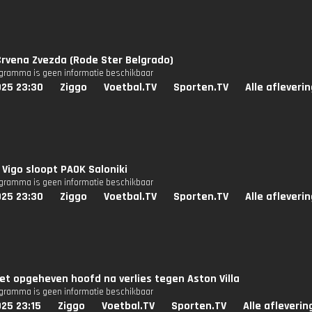
Crvena Zvezda (Rode Ster Belgrado)
ogramma is geen informatie beschikbaar
025 23:30
Ziggo
Voetbal.TV
Sporten.TV
Alle afleveri
 Vigo sloopt PAOK Saloniki
ogramma is geen informatie beschikbaar
025 23:30
Ziggo
Voetbal.TV
Sporten.TV
Alle afleveri
et opgeheven hoofd na verlies tegen Aston Villa
ogramma is geen informatie beschikbaar
25 23:15
Ziggo
Voetbal.TV
Sporten.TV
Alle afleveri