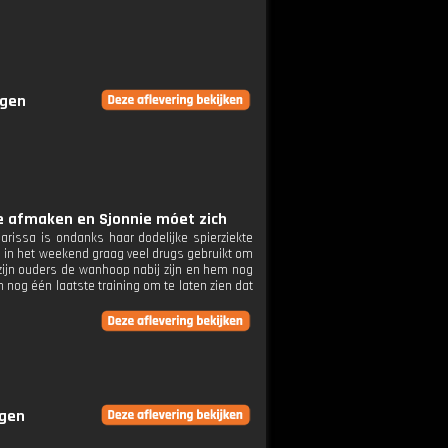
ngen
ie afmaken en Sjonnie móet zich
rissa is ondanks haar dodelijke spierziekte
 in het weekend graag veel drugs gebruikt om
 zijn ouders de wanhoop nabij zijn en hem nog
n nog één laatste training om te laten zien dat
ngen